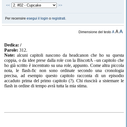
<<
>>
Per recensire
esegui il login
o
registrati
.
A
A
A
Dimensione del testo
Dedica: /
Parole:
312.
Note:
alcuni capitoli nascono da headcanon che ho su questa
coppia, o da idee prese dalla role con la BiscottA –un capitolo che
ho già scritto è incentrato su una role, appunto. Come altra piccola
nota, le flash-fic non sono ordinate secondo una cronologia
precisa, ad esempio questo capitolo racconta di un episodio
accaduto prima del primo capitolo (?). Chi riuscirà a sistemare le
flash in ordine di tempo avrà tutta la mia stima.