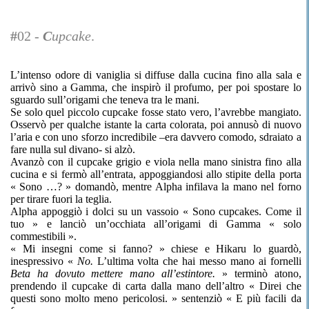
#
02 -
C
upcake
.
L’intenso odore di vaniglia si diffuse dalla cucina fino alla sala e
arrivò sino a Gamma, che inspirò il profumo, per poi spostare lo
sguardo sull’origami che teneva tra le mani.
Se solo quel piccolo cupcake fosse stato vero, l’avrebbe mangiato.
Osservò per qualche istante la carta colorata, poi annusò di nuovo
l’aria e con uno sforzo incredibile –era davvero comodo, sdraiato a
fare nulla sul divano- si alzò.
Avanzò con il cupcake grigio e viola nella mano sinistra fino alla
cucina e si fermò all’entrata, appoggiandosi allo stipite della porta
« Sono …? » domandò, mentre Alpha infilava la mano nel forno
per tirare fuori la teglia.
Alpha appoggiò i dolci su un vassoio « Sono cupcakes. Come il
tuo » e lanciò un’occhiata all’origami di Gamma « solo
commestibili ».
« Mi insegni come si fanno? » chiese e Hikaru lo guardò,
inespressivo «
No.
L’ultima volta che hai messo mano ai fornelli
Beta ha dovuto mettere mano all’estintore.
» terminò atono,
prendendo il cupcake di carta dalla mano dell’altro « Direi che
questi sono molto meno pericolosi. » sentenziò « E più facili da