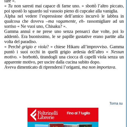
fare ».
«
Tu
non saresti mai capace di farne uno. » sbottò l’altro piccato,
poi spostò lo sguardo sul vassoio pieno di cupcake alla vaniglia.
Alpha nel vedere l’espressione dell’amico incurvò le labbra in
qualcosa che doveva
–ma vagamente, eh-
rassomigliare ad un
sorriso « Ne vuoi uno, Chisaku? ».
Gamma annuì e ne prese uno senza pensarci due volte, poi lo
addentò. Era buonissimo, le se papille gustative erano partite alla
volta del paradiso.
« Perché
grigio e viola
? » chiese Hikaru all’improvviso. Gamma
puntò i suoi occhi in quelli grigio ardesia dell’altro «
Nessun
motivo.
» borbottò, tirandogli una ciocca di capelli viola senza un
apparente motivo, per uscire dalla cucina subito dopo.
Aveva dimenticato di riprendersi l’origami,
ma non importava
.
Torna su