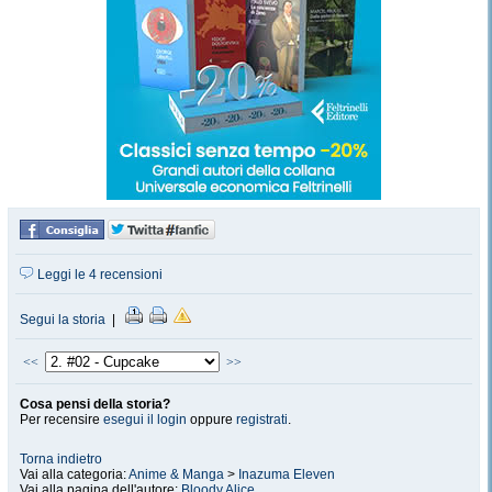
Leggi le 4 recensioni
Segui la storia
|
<<
>>
Cosa pensi della storia?
Per recensire
esegui il login
oppure
registrati
.
Torna indietro
Vai alla categoria:
Anime & Manga
>
Inazuma Eleven
Vai alla pagina dell'autore:
Bloody Alice