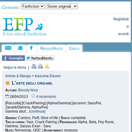
Categorie:
Registrati
o
accedi
Regole/Aiuto
Cerca
Segui la storia
|
Anime & Manga
>
Inazuma Eleven
L'arte degli origami.
Autore:
Bloody Alice
28/04/2013
4 recensioni
[Raccolta] [Crack!Pairing] [Alpha/Gamma] [accenni: Saru/Fei,
Zanark/Gamma, Alpha/Fei]
Gamma sbuf... (
continua
)
Genere:
Comico, Fluff, Slice of life |
Stato:
completa
Tipo di coppia:
Yaoi, Crack Pairing |
Personaggi:
Alpha, Beta, Fey Rune,
Gamma, Saryuu Evan - Saru
Note:
Nonsense, OOC |
Avvertimenti:
nessuno