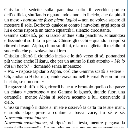
Chisaku si sedette sulla panchina sotto il vecchio portico
dell’edificio, sbuffando e guardando annoiato il cielo, che da più di
un mese -
nonostante fosse pieno luglio!
– non ne voleva sapere di
mostrare il sole. Borbottò qualcosa contro i nuvoloni grigi sopra di
lui e come risposta un tuono squarciò il silenzio circostante.
Gamma sobbalzò, poi si lasciò andare sulla panchina, sdraiandosi
e fissando il soffitto in pietra. Chiuse gli occhi e quando li riaprì si
ritrovò davanti Alpha, chino su di lui, e la medaglietta di metallo al
suo collo che penzolava tra di loro.
Chisaku afferrò il ciondolo inciso e lo tirò verso di sé, portandosi
più vicino anche Hikaru, che per un attimo lo fissò attonito «
Me lo
dai un bacio?
» domandò senza imbarazzo.
«
No.
» rispose lapidario Alpha, così che Gamma scattò a sedere «
Oh, andiamo Hi-ka-ru, quando eravamo nell’Eternal Prison mi hai
baciato, se non erro. »
Il ragazzo sbuffò « No, ricordi bene » e brontolò quello che parve
un chiaro «
purtroppo
» ma Gamma lo ignorò, tirando fuori una
caramella, mentre Alpha si sedeva accanto a lui, osservando il
cielo.
Chisaku mangiò il dolce al miele e osservò la carta tra le sue mani,
e subito dopo prese a contare a bassa voce, tra sé e sé.
Novecentonovantanove.
Novecentonovantanove
, si ripeté nella testa, mentre piegava la
carta della caramella. La gru che ne uscì era un poco stropicciata,