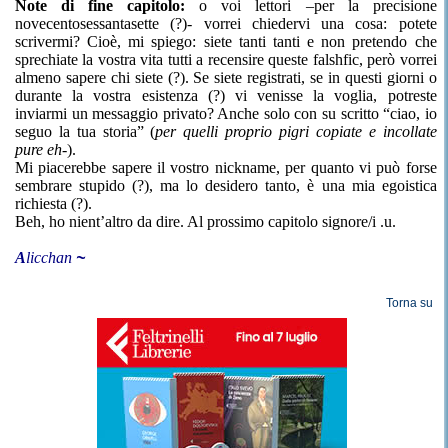
Note di fine capitolo:
o voi lettori –per la precisione
novecentosessantasette (?)- vorrei chiedervi una cosa: potete
scrivermi? Cioè, mi spiego: siete tanti tanti e non pretendo che
sprechiate la vostra vita tutti a recensire queste falshfic, però vorrei
almeno sapere chi siete (?). Se siete registrati, se in questi giorni o
durante la vostra esistenza (?) vi venisse la voglia, potreste
inviarmi un messaggio privato? Anche solo con su scritto “ciao, io
seguo la tua storia” (
per quelli proprio pigri copiate e incollate
pure eh-
).
Mi piacerebbe sapere il vostro nickname, per quanto vi può forse
sembrare stupido (?), ma lo desidero tanto, è una mia egoistica
richiesta (?).
Beh, ho nient’altro da dire. Al prossimo capitolo signore/i .u.
A
licchan
~
Torna su