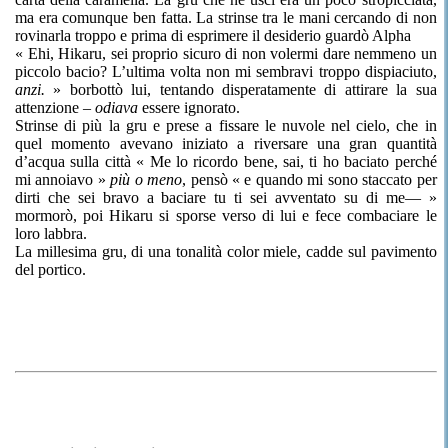
ma era comunque ben fatta. La strinse tra le mani cercando di non
rovinarla troppo e prima di esprimere il desiderio guardò Alpha
« Ehi, Hikaru, sei proprio sicuro di non volermi dare nemmeno un
piccolo bacio? L’ultima volta non mi sembravi troppo dispiaciuto,
anzi.
» borbottò lui, tentando disperatamente di attirare la sua
attenzione –
odiava
essere ignorato.
Strinse di più la gru e prese a fissare le nuvole nel cielo, che in
quel momento avevano iniziato a riversare una gran quantità
d’acqua sulla città « Me lo ricordo bene, sai, ti ho baciato perché
mi annoiavo »
più o meno
, pensò « e quando mi sono staccato per
dirti che sei bravo a baciare tu ti sei avventato su di me— »
mormorò, poi Hikaru si sporse verso di lui e fece combaciare le
loro labbra.
La millesima gru, di una tonalità color miele, cadde sul pavimento
del portico.