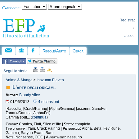
Categorie:
Registrati
o
accedi
Regole/Aiuto
Cerca
Segui la storia
|
Anime & Manga
>
Inazuma Eleven
L'arte degli origami.
Autore:
Bloody Alice
01/06/2013
4 recensioni
[Raccolta] [Crack!Pairing] [Alpha/Gamma] [accenni: Saru/Fei,
Zanark/Gamma, Alpha/Fei]
Gamma sbuf... (
continua
)
Genere:
Comico, Fluff, Slice of life |
Stato:
completa
Tipo di coppia:
Yaoi, Crack Pairing |
Personaggi:
Alpha, Beta, Fey Rune,
Gamma, Saryuu Evan - Saru
Note:
Nonsense, OOC |
Avvertimenti:
nessuno