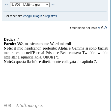
<<
>>
Per recensire
esegui il login
o
registrati
.
A
A
A
Dimensione del testo
Dedica:
/
Parole:
382, ma sicuramente Word mi trolla.
Note:
il mio headcanon preferito: Alpha e Gamma si sono baciati
mentre erano nell’Eternal Prison e Beta cantava Twinkle twinkle
little star a squarcia gola. UhUh (?).
Note2:
questa flashfic è direttamente collegata al capitolo 7.
#
08
–
L
’ultima gru.