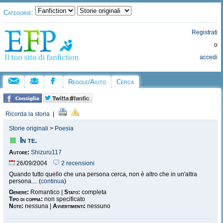
Categorie:
Registrati
o
accedi
Regole/Aiuto
Cerca
Ricorda la storia
|
Storie originali
>
Poesia
In te.
Autore:
Shizuru117
26/09/2004
2 recensioni
Quando tutto quello che una persona cerca, non è altro che in un'altra
persona.... (
continua
)
Genere:
Romantico |
Stato:
completa
Tipo di coppia:
non specificato
Note:
nessuna |
Avvertimenti:
nessuno