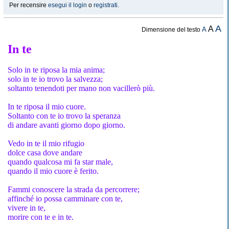
Per recensire
esegui il login
o
registrati
.
A
A
A
Dimensione del testo
In te
Solo in te riposa la mia anima;
solo in te io trovo la salvezza;
soltanto tenendoti per mano non vacillerò più.
In te riposa il mio cuore.
Soltanto con te io trovo la speranza
di andare avanti giorno dopo giorno.
Vedo in te il mio rifugio
dolce casa dove andare
quando qualcosa mi fa star male
,
quando il mio cuore è ferito.
Fammi conoscere la strada da percorrere;
affinché io possa camminare con te
,
vivere in te
,
morire con te e in te.