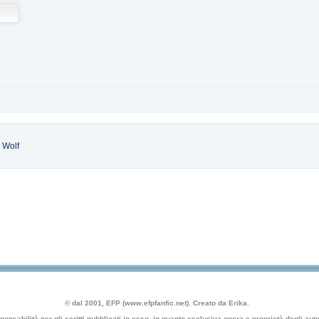
 Wolf
© dal 2001, EFP (www.efpfanfic.net). Creato da Erika.
nsabilità per gli scritti pubblicati in esso, in quanto esclusiva opera e proprietà degli autor