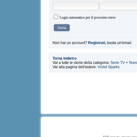
Login automatico per il prossimo mese
Non hai un account?
Registrati
, basta un'email.
Torna indietro
Vai a tutte le storie della categoria:
Serie TV
>
Teen
Vai alla pagina dell'autore:
Violet Sparks
EFP non ha alcuna respo