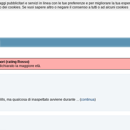
essaggi pubblicitari e servizi in linea con le tue preferenze e per migliorare la tu
 dei cookies. Se vuoi sapere altro o negare il consenso a tutti o ad alcuni cookies
nori (rating Rosso)
ichiarato la maggiore età.
lls, ma qualcosa di inaspettato avviene durante ... (
continua
)