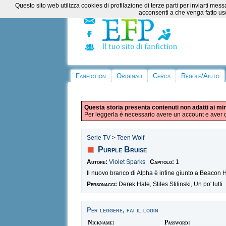
Questo sito web utilizza cookies di profilazione di terze parti per inviarti m
acconsenti a che venga fatto uso
Fanfiction
Originali
Cerca
Regole/Aiuto
Questa storia presenta contenuti non adatti ai mi
Per leggerla è necessario avere un account e aver d
Serie TV
>
Teen Wolf
Purple Bruise
Autore:
Violet Sparks
Capitolo:
1
Il nuovo branco di Alpha è infine giunto a Beacon Hi
Personaggi:
Derek Hale, Stiles Stilinski, Un po' tutti
Per leggere, fai il login
Nickname:
Password: