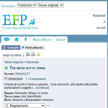
Categorie:
Registrati
o
accedi
Regole/Aiuto
Cerca
Segui la storia
|
Storie originali
>
Generale
Tre metri sotto terra
Autore:
Shizuru117
29/09/2004
4 recensioni
Chiudi gli occhi e inizia a sperare...*una nuova fic, alla quale tutti potete
partecipare! Leggete i... (
continua
)
Genere:
Generale |
Stato:
in corso
Tipo di coppia:
non specificato
Note:
nessuna |
Avvertimenti:
nessuno
>>