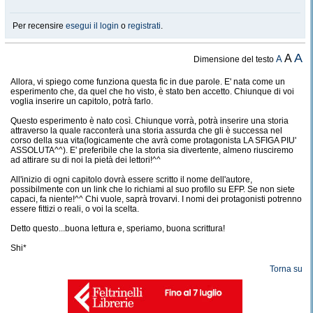
Per recensire
esegui il login
o
registrati
.
A
A
A
Dimensione del testo
Allora, vi spiego come funziona questa fic in due parole. E' nata come un
esperimento che, da quel che ho visto, è stato ben accetto. Chiunque di voi
voglia inserire un capitolo, potrà farlo.
Questo esperimento è nato così. Chiunque vorrà, potrà inserire una storia
attraverso la quale racconterà una storia assurda che gli è successa nel
corso della sua vita(logicamente che avrà come protagonista LA SFIGA PIU'
ASSOLUTA^^). E' preferibile che la storia sia divertente, almeno riusciremo
ad attirare su di noi la pietà dei lettori!^^
All'inizio di ogni capitolo dovrà essere scritto il nome dell'autore,
possibilmente con un link che lo richiami al suo profilo su EFP. Se non siete
capaci, fa niente!^^ Chi vuole, saprà trovarvi. I nomi dei protagonisti potrenno
essere fittizi o reali, o voi la scelta.
Detto questo...buona lettura e, speriamo, buona scrittura!
Shi*
Torna su