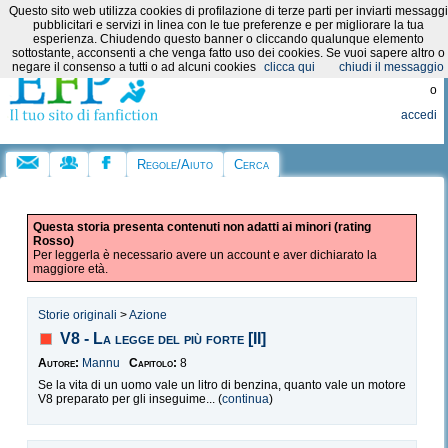
Questo sito web utilizza cookies di profilazione di terze parti per inviarti messaggi
Categorie:
pubblicitari e servizi in linea con le tue preferenze e per migliorare la tua
esperienza. Chiudendo questo banner o cliccando qualunque elemento
sottostante, acconsenti a che venga fatto uso dei cookies. Se vuoi sapere altro o
Registrati
negare il consenso a tutti o ad alcuni cookies
clicca qui
chiudi il messaggio
o
accedi
Regole/Aiuto
Cerca
Questa storia presenta contenuti non adatti ai minori (rating
Rosso)
Per leggerla è necessario avere un account e aver dichiarato la
maggiore età.
Storie originali
>
Azione
V8 - La legge del più forte [II]
Autore:
Mannu
Capitolo:
8
Se la vita di un uomo vale un litro di benzina, quanto vale un motore
V8 preparato per gli inseguime... (
continua
)