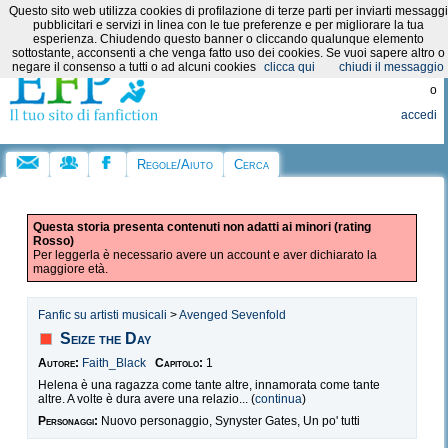
Questo sito web utilizza cookies di profilazione di terze parti per inviarti messaggi
Categorie:
pubblicitari e servizi in linea con le tue preferenze e per migliorare la tua
esperienza. Chiudendo questo banner o cliccando qualunque elemento
sottostante, acconsenti a che venga fatto uso dei cookies. Se vuoi sapere altro o
Registrati
negare il consenso a tutti o ad alcuni cookies
clicca qui
chiudi il messaggio
o
accedi
Regole/Aiuto
Cerca
Questa storia presenta contenuti non adatti ai minori (rating
Rosso)
Per leggerla è necessario avere un account e aver dichiarato la
maggiore età.
Fanfic su artisti musicali
>
Avenged Sevenfold
Seize the Day
Autore:
Faith_Black
Capitolo:
1
Helena è una ragazza come tante altre, innamorata come tante
altre. A volte è dura avere una relazio... (
continua
)
Personaggi:
Nuovo personaggio, Synyster Gates, Un po' tutti