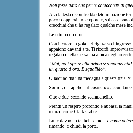
Non fosse altro che per le chiacchiere di quel
Alzi la testa e con fredda determinazione torni
poco scoppierà un temporale, sai cosa sono du
orecchini che ti ha regalato qualche mese indi
Le otto meno uno.
Con il cuore in gola ti dirigi verso l’ingresso
appaiono davanti a te. Ti ricordi improvvisamen
regalato quella stessa tua amica degli orecch
“Mai, mai aprire alla prima scampanellata! A
un quarto d’ora. È squallido”.
Qualcuno dia una medaglia a questa tizia, vi p
Sorridi, e ti applichi il cosmetico accuratame
Otto e due, secondo scampanellio.
Prendi un respiro profondo e abbassi la manigl
manzo come Clark Gable.
Lui è davanti a te, bellissimo –
e come poteva
rimando, e chiudi la porta.