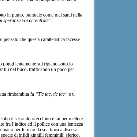
 otto in punto, puntuale come mai sarai nella
i speranza voi ch’entrate”.
ai pensato che questa caratteristica facesse
o poggi lentamente sul ripiano sotto lo
infili nel buco, trafficando un poco per
tutta rimbambita fa
“Tic tac, tic tac”
e ti
 lobo il secondo orecchino e fai per mettere
re fra l’indice ed il pollice con una lentezza
una mano per fermare la sua brusca discesa
pecie di infidi gingilli femminili: sferico,