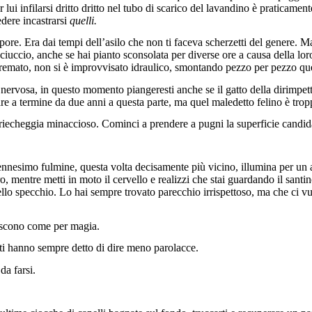
er lui infilarsi dritto dritto nel tubo di scarico del lavandino è praticame
dere incastrarsi
quelli.
ore. Era dai tempi dell’asilo che non ti faceva scherzetti del genere. M
i ciuccio, anche se hai pianto sconsolata per diverse ore a causa della l
tremato, non si è improvvisato idraulico, smontando pezzo per pezzo que
, nervosa, in questo momento piangeresti anche se il gatto della dirimpett
are a termine da due anni a questa parte, ma quel maledetto felino è trop
iecheggia minaccioso. Cominci a prendere a pugni la superficie candida
nesimo fulmine, questa volta decisamente più vicino, illumina per un a
iro, mentre metti in moto il cervello e realizzi che stai guardando il sant
 dello specchio. Lo hai sempre trovato parecchio irrispettoso, ma che ci 
riscono come per magia.
 ti hanno sempre detto di dire meno parolacce.
da farsi.