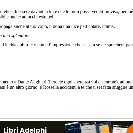
ei felice di essere davanti a lui e che lui non possa vederti in viso, perc
sibile anche ad occhi estranei.
propaga anche al tuo volto, ti dona una luce particolare, intima.
ei uno splendore.
tro il lucidalabbra. Ho come l’impressione che stasera se ne sprecherà par
rimento a Dante Alighieri (Perdete ogni speranza voi ch'entrate), ad u
ni è un altro giorno, e Rossella accidenti a te che ti sei fatta sfuggire