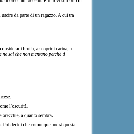
o di orecchini decenti. E ti trovi sull’orlo di
 uscire da parte di un ragazzo. A cui tra
onsiderarti brutta, a scoprirti carina, a
e ne sai che non mentano perché ti
ncese.
come l’oscurità.
le orecchie, a quanto sembra.
tto. Poi decidi che comunque andrà questa