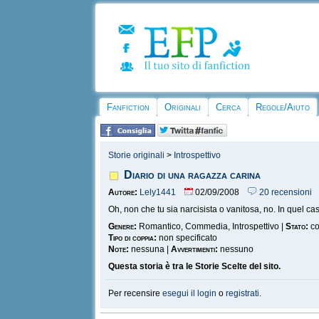
Fanfiction
Originali
Cerca
Regole/Aiuto
Storie originali
>
Introspettivo
Diario di una ragazza carina
Autore:
Lely1441
02/09/2008
20 recensioni
Oh, non che tu sia narcisista o vanitosa, no. In quel ca
Genere:
Romantico, Commedia, Introspettivo |
Stato:
co
Tipo di coppia:
non specificato
Note:
nessuna |
Avvertimenti:
nessuno
Questa storia è tra le Storie Scelte del sito.
Per recensire
esegui il login
o
registrati
.