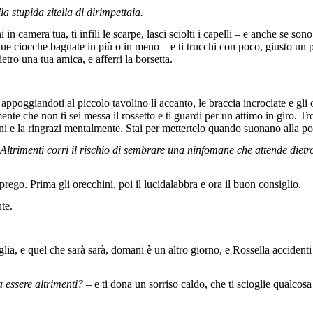
la stupida zitella di dirimpettaia.
 in camera tua, ti infili le scarpe, lasci sciolti i capelli – e anche se so
e ciocche bagnate in più o in meno – e ti trucchi con poco, giusto un po’
etro una tua amica, e afferri la borsetta.
, appoggiandoti al piccolo tavolino lì accanto, le braccia incrociate e gli 
te che non ti sei messa il rossetto e ti guardi per un attimo in giro. Trov
ini e la ringrazi mentalmente. Stai per mettertelo quando suonano alla po
ltrimenti corri il rischio di sembrare una ninfomane che attende dietr
rego. Prima gli orecchini, poi il lucidalabbra e ora il buon consiglio.
nte.
ia, e quel che sarà sarà, domani è un altro giorno, e Rossella accidenti a
 essere altrimenti?
– e ti dona un sorriso caldo, che ti scioglie qualcosa