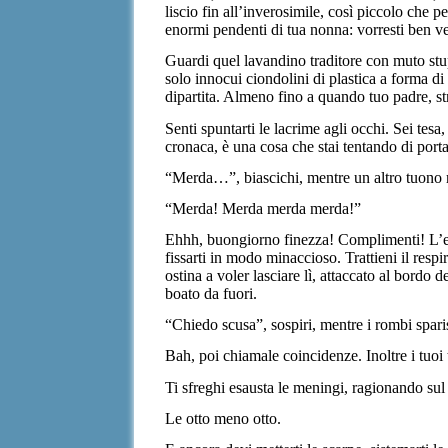
liscio fin all’inverosimile, così piccolo che p
enormi pendenti di tua nonna: vorresti ben ve
Guardi quel lavandino traditore con muto stup
solo innocui ciondolini di plastica a forma d
dipartita. Almeno fino a quando tuo padre, s
Senti spuntarti le lacrime agli occhi. Sei tesa
cronaca, è una cosa che stai tentando di port
“Merda…”, biascichi, mentre un altro tuono r
“Merda! Merda merda merda!”
Ehhh, buongiorno finezza! Complimenti! L’en
fissarti in modo minaccioso. Trattieni il resp
ostina a voler lasciare lì, attaccato al bordo
boato da fuori.
“Chiedo scusa”, sospiri, mentre i rombi spa
Bah, poi chiamale coincidenze. Inoltre i tuoi
Ti sfreghi esausta le meningi, ragionando sul 
Le otto meno otto.