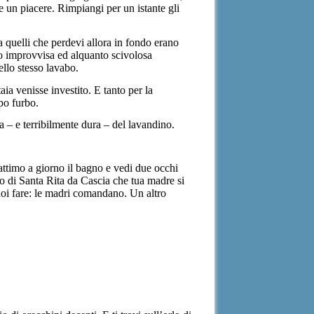
nte un piacere. Rimpiangi per un istante gli
a quelli che perdevi allora in fondo erano
oro improvvisa ed alquanto scivolosa
llo stesso lavabo.
aia venisse investito. E tanto per la
po furbo.
 – e terribilmente dura – del lavandino.
ttimo a giorno il bagno e vedi due occhi
ino di Santa Rita da Cascia che tua madre si
vuoi fare: le madri comandano. Un altro