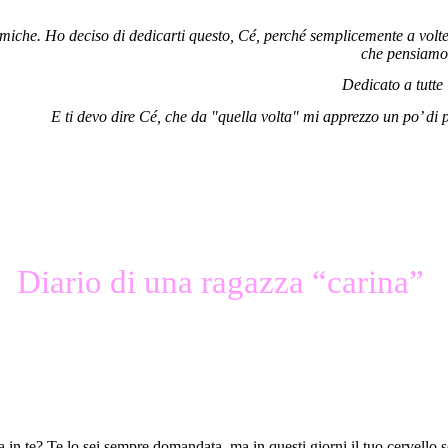
amiche. Ho deciso di dedicarti questo, Cé, perché semplicemente a volt
che pensiamo,
Dedicato a tutte
E ti devo dire Cé, che da "quella volta" mi apprezzo un po’ di
Diario di una ragazza “carina”
a in te? Te lo sei sempre domandata, ma in questi giorni il tuo cervello