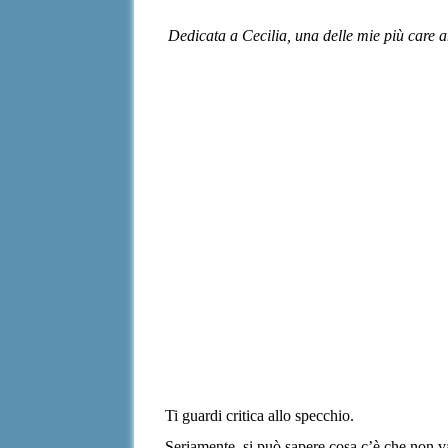
Dedicata a Cecilia, una delle mie più care 
Ti guardi critica allo specchio.
Seriamente, si può sapere cosa c’è che non v