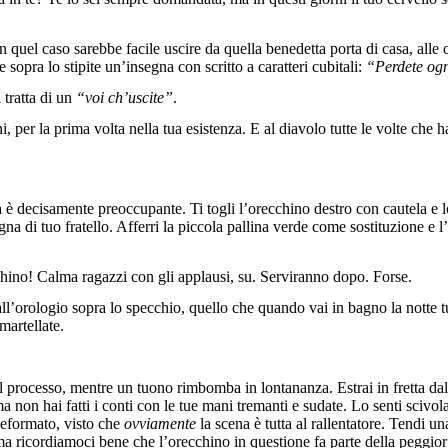
In quel caso sarebbe facile uscire da quella benedetta porta di casa, alle
sopra lo stipite un’insegna con scritto a caratteri cubitali:
“Perdete ogn
 tratta di un
“voi ch’uscite”
.
, per la prima volta nella tua esistenza. E al diavolo tutte le volte che h
a è decisamente preoccupante. Ti togli l’orecchino destro con cautela e l
a di tuo fratello. Afferri la piccola pallina verde come sostituzione e l’
cchino! Calma ragazzi con gli applausi, su. Serviranno dopo. Forse.
 all’orologio sopra lo specchio, quello che quando vai in bagno la notte 
martellate.
 processo, mentre un tuono rimbomba in lontananza. Estrai in fretta dal
 non hai fatti i conti con le tue mani tremanti e sudate. Lo senti scivola
 deformato, visto che
ovviamente
la scena è tutta al rallentatore. Tendi 
 ma ricordiamoci bene che l’orecchino in questione fa parte della peggior s