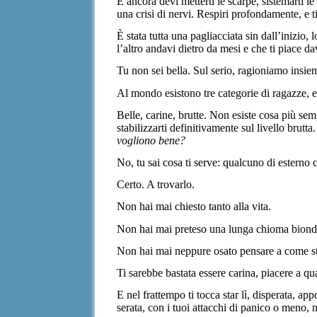
E ancora devi metterti le scarpe, sistemarti le
una crisi di nervi. Respiri profondamente, e t
È stata tutta una pagliacciata sin dall’inizio
l’altro andavi dietro da mesi e che ti piace d
Tu non sei bella. Sul serio, ragioniamo insie
Al mondo esistono tre categorie di ragazze, e
Belle, carine, brutte. Non esiste cosa più semp
stabilizzarti definitivamente sul livello brutt
vogliono bene?
No, tu sai cosa ti serve: qualcuno di esterno 
Certo. A trovarlo.
Non hai mai chiesto tanto alla vita.
Non hai mai preteso una lunga chioma bionda 
Non hai mai neppure osato pensare a come star
Ti sarebbe bastata essere carina, piacere a q
E nel frattempo ti tocca star lì, disperata,
serata, con i tuoi attacchi di panico o meno, 