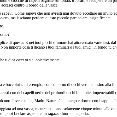
 ultime ciocche di capelli bagnate sul fondo, truccarti e recuperare un pai
i accasci contro il bordo della vasca.
, lo sapevi. Come sapevi che non avresti mai dovuto accettare un invito ad
avvero, ma lasciamo perdere questo piccolo particolare insignificante.
me.
satto?
lice di questa. E nei tuoi picchi d’umore hai attraversato varie fasi: dal c
a. Non importa cosa ti dicano i tuoi familiari o i tuoi amici, in fondo tu
ch
che ti dica
cosa
tu sia, obiettivamente.
e boccoluta, ad esempio, con contorno di occhi verdi e nasino alla fra
esti con dei capelli neri e dei profondi occhi blu notte, impenetrabili 
ualcuno. Invece nulla, Madre Natura è in letargo e dorme con i tappi nel
 appoggiata ad una vasca, mentre mancano solamente cinque minuti alle o
non puoi lasciare aspettare un ragazzo fuori dalla porta.