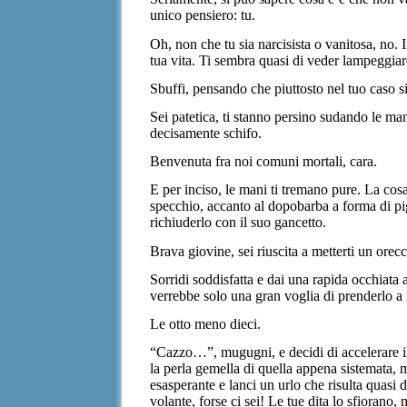
unico pensiero: tu.
Oh, non che tu sia narcisista o vanitosa, no. 
tua vita. Ti sembra quasi di veder lampeggiare 
Sbuffi, pensando che piuttosto nel tuo caso si
Sei patetica, ti stanno persino sudando le mani
decisamente schifo.
Benvenuta fra noi comuni mortali, cara.
E per inciso, le mani ti tremano pure. La cos
specchio, accanto al dopobarba a forma di pign
richiuderlo con il suo gancetto.
Brava giovine, sei riuscita a metterti un ore
Sorridi soddisfatta e dai una rapida occhiata
verrebbe solo una gran voglia di prenderlo a 
Le otto meno dieci.
“Cazzo…”, mugugni, e decidi di accelerare il
la perla gemella di quella appena sistemata, ma
esasperante e lanci un urlo che risulta quasi
volante, forse ci sei! Le tue dita lo sfiorano,