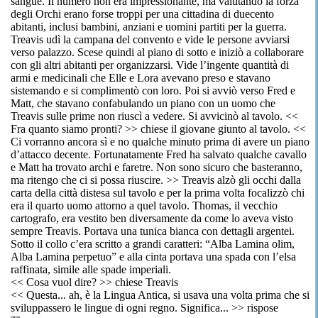
sangue. Il numero non era impressionante, ma valutando la forza
degli Orchi erano forse troppi per una cittadina di duecento
abitanti, inclusi bambini, anziani e uomini partiti per la guerra.
Treavis udì la campana del convento e vide le persone avviarsi
verso palazzo. Scese quindi al piano di sotto e iniziò a collaborare
con gli altri abitanti per organizzarsi. Vide l’ingente quantità di
armi e medicinali che Elle e Lora avevano preso e stavano
sistemando e si complimentò con loro. Poi si avviò verso Fred e
Matt, che stavano confabulando un piano con un uomo che
Treavis sulle prime non riuscì a vedere. Si avvicinò al tavolo. <<
Fra quanto siamo pronti? >> chiese il giovane giunto al tavolo. <<
Ci vorranno ancora sì e no qualche minuto prima di avere un piano
d’attacco decente. Fortunatamente Fred ha salvato qualche cavallo
e Matt ha trovato archi e faretre. Non sono sicuro che basteranno,
ma ritengo che ci si possa riuscire. >> Treavis alzò gli occhi dalla
carta della città distesa sul tavolo e per la prima volta focalizzò chi
era il quarto uomo attorno a quel tavolo. Thomas, il vecchio
cartografo, era vestito ben diversamente da come lo aveva visto
sempre Treavis. Portava una tunica bianca con dettagli argentei.
Sotto il collo c’era scritto a grandi caratteri: “Alba Lamina olim,
Alba Lamina perpetuo” e alla cinta portava una spada con l’elsa
raffinata, simile alle spade imperiali.
<< Cosa vuol dire? >> chiese Treavis
<< Questa... ah, è la Lingua Antica, si usava una volta prima che si
sviluppassero le lingue di ogni regno. Significa... >> rispose