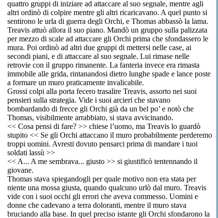
quattro gruppi di iniziare ad attaccare al suo segnale, mentre agli
altri ordinò di colpire mentre gli altri ricaricavano. A quel punto si
sentirono le urla di guerra degli Orchi, e Thomas abbassò la lama.
Treavis attuò allora il suo piano. Mandò un gruppo sulla palizzata
per mezzo di scale ad attaccare gli Orchi prima che sfondassero le
mura. Poi ordinò ad altri due gruppi di mettersi nelle case, ai
secondi piani, e di attaccare al suo segnale. Lui rimase nelle
retrovie con il gruppo rimanente. La fanteria invece era rimasta
immobile alle grida, rintanandosi dietro lunghe spade e lance poste
a formare un muro praticamente invalicabile.
Grossi colpi alla porta fecero trasalire Treavis, assorto nei suoi
pensieri sulla strategia. Vide i suoi arcieri che stavano
bombardando di frecce gli Orchi già da un bel po’ e notò che
Thomas, visibilmente arrabbiato, si stava avvicinando.
<< Cosa pensi di fare? >> chiese l’uomo, ma Treavis lo guardò
stupito << Se gli Orchi attaccano il muro probabilmente perderemo
troppi uomini. Avresti dovuto pensarci prima di mandare i tuoi
soldati lassù >>
<< A... A me sembrava... giusto >> si giustificò tentennando il
giovane.
Thomas stava spiegandogli per quale motivo non era stata per
niente una mossa giusta, quando qualcuno urlò dal muro. Treavis
vide con i suoi occhi gli errori che aveva commesso. Uomini e
donne che cadevano a terra doloranti, mentre il muro stava
bruciando alla base. In quel preciso istante gli Orchi sfondarono la