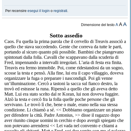
Per recensire
esegui il login
o
registrati
.
A
A
A
Dimensione del testo
Sotto assedio
Caos. Fu quella la prima parola che il cervello di Treavis associò a
quello che stava succedendo. Gente che correva da tutte le parti,
portando al sicuro quanto più possibile. Bambini che piangevano
spintonati dalla folla. Cavalli che scappavano dalla scuderia di
Fred, impennando a intervalli irregolari. L’aria di festa era finita.
Treavis era fermo immobile. Poi, come ridestandosi da un sogno,
scosse la testa e pensò. Alla fine, lui era il capo villaggio, doveva
organizzare la fuga o preparare i nascondigli. Poi gli venne
un’illuminazione. Cercò a tastoni la sacca sul fianco destro, la
trovò ed estrasse la runa. Ripensò a quello che gli aveva detto
Matt. Lui era stato scelto dal re Koran, lui non doveva fuggire.
Alzò la testa e cercò fra la folla quelle poche persone che gli
servivano. Le trovò lì che, bene o male, erano nella sua stessa
condizione. Li chiamò a sé. << Dobbiamo organizzare un piano
per difendere la città. Padre Antonius, >> disse il ragazzo dopo
aver riunito cinque uomini in cerchio e dopo avergli spiegato che
non potevano arrendersi << Lei vada nel convento e chiami a
raccolta gli abitanti. Matt e Fred, voi due venite con me al palazzo.