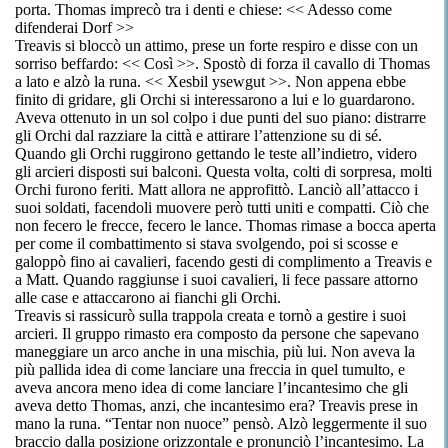
porta. Thomas imprecò tra i denti e chiese: << Adesso come
difenderai Dorf >>
Treavis si bloccò un attimo, prese un forte respiro e disse con un
sorriso beffardo: << Così >>. Spostò di forza il cavallo di Thomas
a lato e alzò la runa. << Xesbil ysewgut >>. Non appena ebbe
finito di gridare, gli Orchi si interessarono a lui e lo guardarono.
Aveva ottenuto in un sol colpo i due punti del suo piano: distrarre
gli Orchi dal razziare la città e attirare l’attenzione su di sé.
Quando gli Orchi ruggirono gettando le teste all’indietro, videro
gli arcieri disposti sui balconi. Questa volta, colti di sorpresa, molti
Orchi furono feriti. Matt allora ne approfittò. Lanciò all’attacco i
suoi soldati, facendoli muovere però tutti uniti e compatti. Ciò che
non fecero le frecce, fecero le lance. Thomas rimase a bocca aperta
per come il combattimento si stava svolgendo, poi si scosse e
galoppò fino ai cavalieri, facendo gesti di complimento a Treavis e
a Matt. Quando raggiunse i suoi cavalieri, li fece passare attorno
alle case e attaccarono ai fianchi gli Orchi.
Treavis si rassicurò sulla trappola creata e tornò a gestire i suoi
arcieri. Il gruppo rimasto era composto da persone che sapevano
maneggiare un arco anche in una mischia, più lui. Non aveva la
più pallida idea di come lanciare una freccia in quel tumulto, e
aveva ancora meno idea di come lanciare l’incantesimo che gli
aveva detto Thomas, anzi, che incantesimo era? Treavis prese in
mano la runa. “Tentar non nuoce” pensò. Alzò leggermente il suo
braccio dalla posizione orizzontale e pronunciò l’incantesimo. La