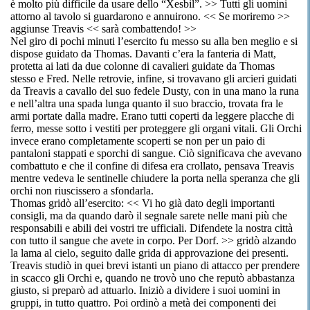
è molto più difficile da usare dello “Xesbil”. >> Tutti gli uomini
attorno al tavolo si guardarono e annuirono. << Se moriremo >>
aggiunse Treavis << sarà combattendo! >>
Nel giro di pochi minuti l’esercito fu messo su alla ben meglio e si
dispose guidato da Thomas. Davanti c’era la fanteria di Matt,
protetta ai lati da due colonne di cavalieri guidate da Thomas
stesso e Fred. Nelle retrovie, infine, si trovavano gli arcieri guidati
da Treavis a cavallo del suo fedele Dusty, con in una mano la runa
e nell’altra una spada lunga quanto il suo braccio, trovata fra le
armi portate dalla madre. Erano tutti coperti da leggere placche di
ferro, messe sotto i vestiti per proteggere gli organi vitali. Gli Orchi
invece erano completamente scoperti se non per un paio di
pantaloni stappati e sporchi di sangue. Ciò significava che avevano
combattuto e che il confine di difesa era crollato, pensava Treavis
mentre vedeva le sentinelle chiudere la porta nella speranza che gli
orchi non riuscissero a sfondarla.
Thomas gridò all’esercito: << Vi ho già dato degli importanti
consigli, ma da quando darò il segnale sarete nelle mani più che
responsabili e abili dei vostri tre ufficiali. Difendete la nostra città
con tutto il sangue che avete in corpo. Per Dorf. >> gridò alzando
la lama al cielo, seguito dalle grida di approvazione dei presenti.
Treavis studiò in quei brevi istanti un piano di attacco per prendere
in scacco gli Orchi e, quando ne trovò uno che reputò abbastanza
giusto, si preparò ad attuarlo. Iniziò a dividere i suoi uomini in
gruppi, in tutto quattro. Poi ordinò a metà dei componenti dei