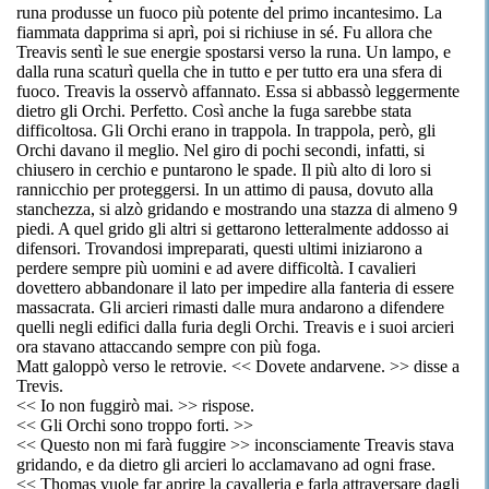
runa produsse un fuoco più potente del primo incantesimo. La
fiammata dapprima si aprì, poi si richiuse in sé. Fu allora che
Treavis sentì le sue energie spostarsi verso la runa. Un lampo, e
dalla runa scaturì quella che in tutto e per tutto era una sfera di
fuoco. Treavis la osservò affannato. Essa si abbassò leggermente
dietro gli Orchi. Perfetto. Così anche la fuga sarebbe stata
difficoltosa. Gli Orchi erano in trappola. In trappola, però, gli
Orchi davano il meglio. Nel giro di pochi secondi, infatti, si
chiusero in cerchio e puntarono le spade. Il più alto di loro si
rannicchio per proteggersi. In un attimo di pausa, dovuto alla
stanchezza, si alzò gridando e mostrando una stazza di almeno 9
piedi. A quel grido gli altri si gettarono letteralmente addosso ai
difensori. Trovandosi impreparati, questi ultimi iniziarono a
perdere sempre più uomini e ad avere difficoltà. I cavalieri
dovettero abbandonare il lato per impedire alla fanteria di essere
massacrata. Gli arcieri rimasti dalle mura andarono a difendere
quelli negli edifici dalla furia degli Orchi. Treavis e i suoi arcieri
ora stavano attaccando sempre con più foga.
Matt galoppò verso le retrovie. << Dovete andarvene. >> disse a
Trevis.
<< Io non fuggirò mai. >> rispose.
<< Gli Orchi sono troppo forti. >>
<< Questo non mi farà fuggire >> inconsciamente Treavis stava
gridando, e da dietro gli arcieri lo acclamavano ad ogni frase.
<< Thomas vuole far aprire la cavalleria e farla attraversare dagli