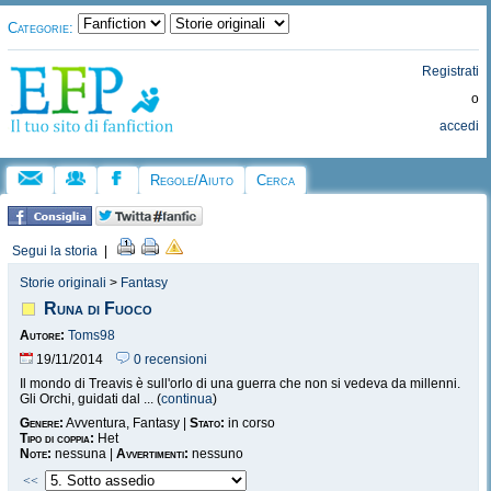
Categorie:
Registrati
o
accedi
Regole/Aiuto
Cerca
Segui la storia
|
Storie originali
>
Fantasy
Runa di Fuoco
Autore:
Toms98
19/11/2014
0 recensioni
Il mondo di Treavis è sull'orlo di una guerra che non si vedeva da millenni.
Gli Orchi, guidati dal ... (
continua
)
Genere:
Avventura, Fantasy |
Stato:
in corso
Tipo di coppia:
Het
Note:
nessuna |
Avvertimenti:
nessuno
<<