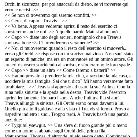
Orchi in sicurezza, per poi attaccarli da dietro, se vi troverete qui
verrete uccisi. >>
<< Se non ci troveremo qui saremo sconfitti. >>
<< Cerca di capire, Treavis... >>
<< Va bene. Appena vedremo aprirsi il resto del esercito ci
sposteremo anche noi. >> A quelle parole Matt si allontanò.
<< Capo >> disse uno degli arcieri, nomignolo che a Treavis
suonava bene << Ci arrenderemo veramente? >>
<< Noi ci muoveremo quando il resto dell’esercito si muoverà...
verso gli Orchi >> rispose con un sorriso malizioso. Non sarà stato
un esperto di tattiche, ma era un motivatore ed un ottimo attore. Gli
arcieri risposero sorridendo al sorriso, e sfoderarono le loro spade.
<< Capo >> disse un altro << Come faremo a batterli? >>
<< Hanno provato a prendere la mia città, a razziare la mia casa, a
uccidere la mia famiglia. Sai che ti dico? Mi hanno veramente fatto
arrabbiare... >> Treavis si apprestò ad usare la sua Anima. Con la
runa nella sinistra e la spada nella destra, Treavis vide l’esercito
aprirsi lentamente. Preparò i suoi. Anche l’ultima fila si aprì.
Treavis allungò la sinistra. Gli Orchi erano ormai davanti a lui.
Quello più alto li guidava e alla vista di Treavis si fermò. Provò a
rispedire indietro i suoi. Troppo tardi. A Treavis bastò una parola,
anzi due:
<< Tyjqubil ysewgut. >> Una sfera di fuoco grande più o meno
come un uomo si abbatte sugli Orchi della prima fila.
Matt sorrise. Thomas, d’altronde, glielo aveva detto. Convincerlo