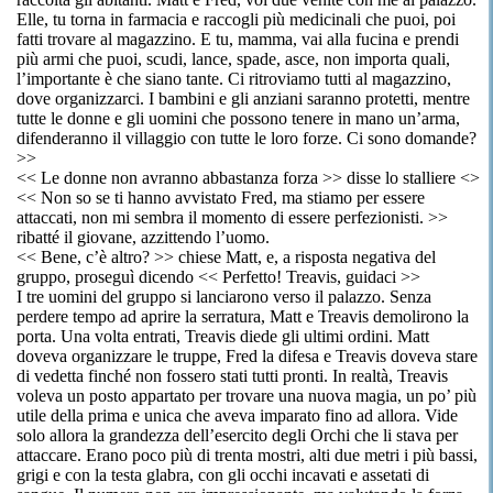
Elle, tu torna in farmacia e raccogli più medicinali che puoi, poi
fatti trovare al magazzino. E tu, mamma, vai alla fucina e prendi
più armi che puoi, scudi, lance, spade, asce, non importa quali,
l’importante è che siano tante. Ci ritroviamo tutti al magazzino,
dove organizzarci. I bambini e gli anziani saranno protetti, mentre
tutte le donne e gli uomini che possono tenere in mano un’arma,
difenderanno il villaggio con tutte le loro forze. Ci sono domande?
>>
<< Le donne non avranno abbastanza forza >> disse lo stalliere <
>
<< Non so se ti hanno avvistato Fred, ma stiamo per essere
attaccati, non mi sembra il momento di essere perfezionisti. >>
ribatté il giovane, azzittendo l’uomo.
<< Bene, c’è altro? >> chiese Matt, e, a risposta negativa del
gruppo, proseguì dicendo << Perfetto! Treavis, guidaci >>
I tre uomini del gruppo si lanciarono verso il palazzo. Senza
perdere tempo ad aprire la serratura, Matt e Treavis demolirono la
porta. Una volta entrati, Treavis diede gli ultimi ordini. Matt
doveva organizzare le truppe, Fred la difesa e Treavis doveva stare
di vedetta finché non fossero stati tutti pronti. In realtà, Treavis
voleva un posto appartato per trovare una nuova magia, un po’ più
utile della prima e unica che aveva imparato fino ad allora. Vide
solo allora la grandezza dell’esercito degli Orchi che li stava per
attaccare. Erano poco più di trenta mostri, alti due metri i più bassi,
grigi e con la testa glabra, con gli occhi incavati e assetati di