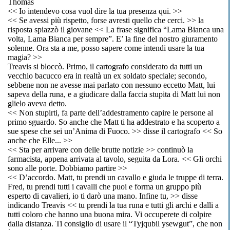
Thomas
<< Io intendevo cosa vuol dire la tua presenza qui. >>
<< Se avessi più rispetto, forse avresti quello che cerci. >> la
risposta spiazzò il giovane << La frase significa “Lama Bianca una
volta, Lama Bianca per sempre”. E’ la fine del nostro giuramento
solenne. Ora sta a me, posso sapere come intendi usare la tua
magia? >>
Treavis si bloccò. Primo, il cartografo considerato da tutti un
vecchio bacucco era in realtà un ex soldato speciale; secondo,
sebbene non ne avesse mai parlato con nessuno eccetto Matt, lui
sapeva della runa, e a giudicare dalla faccia stupita di Matt lui non
glielo aveva detto.
<< Non stupirti, fa parte dell’addestramento capire le persone al
primo sguardo. So anche che Matt ti ha addestrato e ha scoperto a
sue spese che sei un’Anima di Fuoco. >> disse il cartografo << So
anche che Elle... >>
<< Sta per arrivare con delle brutte notizie >> continuò la
farmacista, appena arrivata al tavolo, seguita da Lora. << Gli orchi
sono alle porte. Dobbiamo partire >>
<< D’accordo. Matt, tu prendi un cavallo e giuda le truppe di terra.
Fred, tu prendi tutti i cavalli che puoi e forma un gruppo più
esperto di cavalieri, io ti darò una mano. Infine tu, >> disse
indicando Treavis << tu prendi la tua runa e tutti gli archi e dalli a
tutti coloro che hanno una buona mira. Vi occuperete di colpire
dalla distanza. Ti consiglio di usare il “Tyjqubil ysewgut”, che non