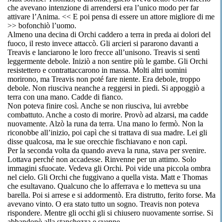
che avevano intenzione di arrendersi era l’unico modo per far
attivare l’Anima. << E poi pensa di essere un attore migliore di me
>> bofonchiò l’uomo.
Almeno una decina di Orchi caddero a terra in preda ai dolori del
fuoco, il resto invece attaccò. Gli arcieri si pararono davanti a
Treavis e lanciarono le loro frecce all’unisono. Treavis si sentì
leggermente debole. Iniziò a non sentire più le gambe. Gli Orchi
resistettero e contrattaccarono in massa. Molti altri uomini
morirono, ma Treavis non poté fare niente. Era debole, troppo
debole. Non riusciva neanche a reggersi in piedi. Si appoggiò a
terra con una mano. Cadde di fianco.
Non poteva finire così. Anche se non riusciva, lui avrebbe
combattuto. Anche a costo di morire. Provò ad alzarsi, ma cadde
nuovamente. Alzò la runa da terra. Una mano lo fermò. Non la
riconobbe all’inizio, poi capì che si trattava di sua madre. Lei gli
disse qualcosa, ma le sue orecchie fischiavano e non capì.
Per la seconda volta da quando aveva la runa, stava per svenire.
Lottava perché non accadesse. Rinvenne per un attimo. Solo
immagini sfuocate. Vedeva gli Orchi. Poi vide una piccola ombra
nel cielo. Gli Orchi che fuggivano a quella vista. Matt e Thomas
che esultavano. Qualcuno che lo afferrava e lo metteva su una
barella. Poi si arrese e si addormentò. Era distrutto, ferito forse. Ma
avevano vinto. O era stato tutto un sogno. Treavis non poteva
rispondere. Mentre gli occhi gli si chiusero nuovamente sorrise. Si
abbandonò alla stanchezza e svenne.