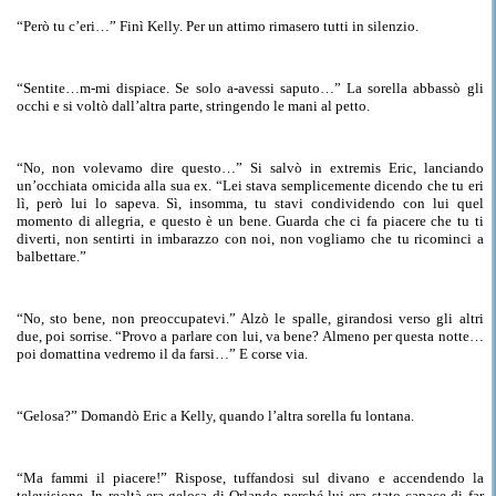
“
Però
tu c’eri…” Finì Kelly. Per un attimo rimasero tutti in silenzio.
“
Sentite…m-mi dispiace
.
Se
solo a-avessi saputo…” La sorella abbassò gli
occhi e si voltò dall’altra parte, stringendo le mani al petto.
“No, non volevamo dire questo…” Si salvò in extremis Eric, lanciando
un’occhiata omicida alla sua ex. “Lei stava semplicemente
dicendo
che tu eri
lì, però lui lo sapeva. Sì, insomma, tu stavi condividendo con lui quel
momento
di
allegria, e questo è un bene. Guarda che ci fa piacere che tu ti
diverti, non sentirti in imbarazzo con noi, non vogliamo che tu ricominci a
balbettare.
”
“No, sto bene, non preoccupatevi.” Alzò le spalle, girandosi verso gli altri
due, poi sorrise. “
Provo a parlare con lui, va
bene? Almeno per questa notte…
poi domattina vedremo il da farsi…” E corse via.
“Gelosa?” Domandò Eric a Kelly, quando l’altra sorella fu lontana.
“
Ma
fammi il piacere!” Rispose, tuffandosi sul divano e accendendo la
televisione. In realtà era gelosa
di
Orlando perché lui era stato capace di far