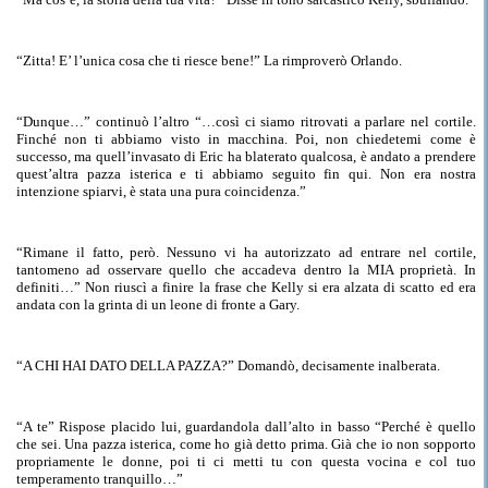
“Zitta! E’ l’unica cosa che ti riesce bene!” La
rimproverò
Orlando.
“
Dunque
…” continuò l’altro “…così ci siamo ritrovati a parlare nel cortile.
Finché non ti abbiamo visto in macchina
. Poi, non chiedetemi
come è
successo, ma quell’invasato di Eric ha blaterato qualcosa, è andato a prendere
quest’altra pazza isterica e ti abbiamo seguito fin qui. Non era nostra
intenzione spiarvi, è stata una pura coincidenza.
”
“Rimane il fatto, però. Nessuno vi ha autorizzato ad entrare nel cortile,
tantomeno ad osservare quello che accadeva dentro
la MIA
proprietà. In
definiti…” Non riuscì a finire la frase che Kelly si era alzata di scatto ed era
andata con la grinta di un leone di fronte a Gary.
“A CHI HAI DATO DELLA PAZZA?” Domandò,
decisamente
inalberata.
“A te” Rispose placido lui, guardandola dall’alto in basso “Perché
è
quello
che sei.
Una pazza isterica, come ho già detto prima
. Già che io non sopporto
propriamente le donne, poi ti ci metti tu con questa vocina e col tuo
temperamento tranquillo…”