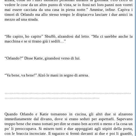
vedere le cose da un altro punto di vista, se io fossi nei loro panni non vorrei
mai essere cacciata da una casa in piena notte.
”
Ammise, infine. Capiva i
timori
di
Orlando ma allo stesso tempo le dispiaceva lasciare i due amici in
mezzo ad una strada.
“Ho capito, ho
capito
” Sbuffò, alzandosi dal letto. “
Ma
ci sarebbe anche la
macchina e se si tirano giù i sedili…”
“Orlando?” Disse Katie, girandosi verso di lui.
“Va bene, va bene!” Alzò le mani in segno
di
arresa.
……………………………………………………………………………………
………………………………………………………………
Quando
Orlando e Katie tornarono in cucina, gli altri due si alzarono
immediatamente dal divano, dove si erano seduti per aspettarli. Sapevano
troppo bene che erano tornati per dire se erano ben accetti o meno e la cosa un
po’ li preoccupava. Si misero
tutti e due
appoggiati agli stipiti della porta,
con le braccia incrociate. Il ragazzo si fermò davanti ai due e poi li guardò,