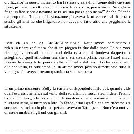
civilizzato? In questo momento hai la stessa grazia di un uomo delle caverne.
E
ora, per favore, mettiti seduta e cerca di stare zitta, porca vacca! Non gliene
frega un fico secco a nessuno se tu sei una pazza oppure no!” Anche Orlando
era scoppiato. Tutta quella situazione gli aveva fatto venire mal
di
testa e
sentire gli altri tre che litigavano non avevano fatto altro che peggiorare la
situazione.
“Mff…eh…eh…eh…eh…Ah
!Ah
!AH!AH!AH!”
Katie aveva cominciato a
ridere, a ridere
così tanto
che si era piegata in due dalle risate. La sua voce
riecheggiava cristallina tra i muri della casa e si diffondeva dappertutto,
sciogliendo quell’atmosfera tesa che si era creata prima. Sentire i suoi amici
litigare le aveva
fatto
pensare alle commedie dell’assurdo che aveva letto
qualche volta, in biblioteca. In un attimo aveva persino dimenticato tutta la
vergogna che aveva
provato quando
era stata scoperta.
In un primo momento, Kelly fu tentata di risponderle male poi, quando vide
quell’espressione felice sul volto della sorella, non riuscì a non ridere. Persino
Orlando e Gary, che cercavano di mantenere la discussione in un tono
piuttosto serio, si unirono a loro. In fondo, ormai quello che era successo era
successo
.
E
, nel modo più inaspettato, avevano ‘fatto
pace’
. Non c’era motivo
di essere arrabbiati gli uni con gli altri.
……………………………………………………………………………………
……………………………………………………………………