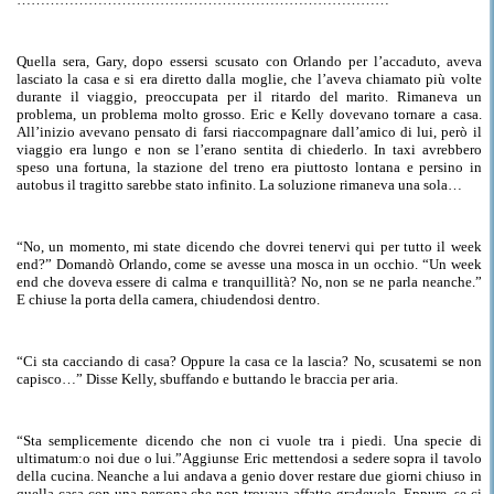
Quella sera, Gary, dopo essersi scusato con Orlando per l’accaduto, aveva
lasciato la casa e si era diretto dalla moglie, che l’aveva chiamato più volte
durante il viaggio, preoccupata per il ritardo del marito. Rimaneva un
problema, un
problema
molto grosso. Eric e Kelly dovevano tornare a casa.
All’inizio avevano pensato di farsi riaccompagnare dall’
amico di lui
, però il
viaggio era lungo e non se l’erano sentita di chiederlo. In taxi avrebbero
speso una fortuna, la stazione del treno
era
piuttosto lontana e persino in
autobus il tragitto sarebbe stato infinito. La soluzione rimaneva una sola…
“No, un momento, mi state
dicendo
che dovrei tenervi qui per tutto il
week
end?” Domandò Orlando, come se avesse una mosca in un occhio. “Un
week
end
che doveva essere di calma e tranquillità? No, non se ne parla neanche.”
E
chiuse la porta della camera, chiudendosi dentro.
“Ci sta cacciando
di
casa?
Oppure
la casa ce la lascia? No, scusatemi se non
capisco…”
Disse
Kelly, sbuffando e buttando le braccia per aria.
“Sta semplicemente
dicendo
che non ci vuole tra i piedi. Una specie
di
ultimatum:o noi due o lui.”Aggiunse Eric mettendosi a sedere sopra il tavolo
della cucina. Neanche a lui andava a genio dover restare
due giorni chiuso
in
quella casa con una persona che non trovava affatto gradevole.
Eppure
, se ci