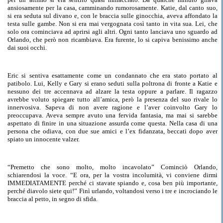
ansiosamente per la casa, camminando rumorosamente
. Katie, dal canto suo,
si era seduta sul divano e, con le braccia sulle ginocchia,
aveva affondato
la
testa sulle gambe. Non si era mai vergognata
così tanto
in vita sua.
Lei, che
solo ora cominciava ad aprirsi agli altri
. Ogni tanto lanciava uno sguardo ad
Orlando,
che però
non ricambiava. Era furente,
lo si
capiva benissimo anche
dai suoi occhi.
Eric si sentiva esattamente come un condannato che era stato portato al
patibolo. Lui, Kelly e Gary si erano seduti sulla poltrona di fronte a Katie e
nessuno dei tre accennava ad alzare la testa oppure a parlare. Il ragazzo
avrebbe voluto spiegare tutto all’amica, però la presenza del suo rivale lo
innervosiva
. Sapeva di non avere ragione e l’aver coinvolto Gary lo
preoccupava. Aveva sempre avuto una fervida fantasia, ma mai si
sarebbe
aspettato
di finire in una situazione assurda come questa. Nella casa di una
persona che odiava,
con due sue amici
e l’ex fidanzata, beccati dopo aver
spiato un innocente valzer.
“Premetto che sono molto, molto incavolato” Cominciò Orlando,
schiarendosi la voce. “
E
ora, per la vostra incolumità, vi conviene dirmi
IMMEDIATAMENTE perché ci stavate spiando e, cosa ben più importante,
perché diavolo siete qui!” Finì urlando, voltandosi verso i tre e incrociando le
braccia al petto, in segno di sfida.