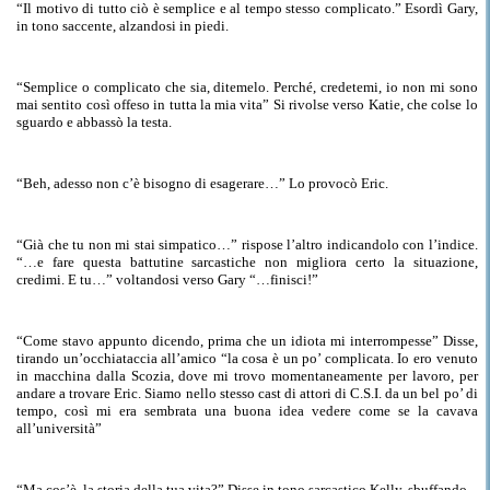
“Il motivo di tutto ciò è semplice e al tempo stesso complicato.
”
Esordì Gary,
in tono saccente, alzandosi in piedi.
“Semplice o complicato che sia, ditemelo. Perché, credetemi, io non mi sono
mai sentito così offeso in tutta la mia vita” Si rivolse verso Katie, che
colse
lo
sguardo e abbassò la testa.
“Beh, adesso non c’è bisogno di esagerare…” Lo provocò Eric.
“Già che tu non mi stai simpatico…” rispose l’altro indicandolo con l’indice.
“…e fare
questa battutine sarcastiche
non migliora certo la situazione,
credimi.
E
tu…” voltandosi verso Gary “…finisci!”
“Come stavo appunto dicendo, prima che un idiota
mi
interrompesse” Disse,
tirando un’occhiataccia all’amico “la cosa è un po’ complicata. Io ero venuto
in macchina dalla Scozia, dove mi trovo momentaneamente per lavoro, per
andare a trovare Eric. Siamo nello stesso cast
di
attori di C.S.I. da un bel po’ di
tempo, così mi era sembrata una buona idea vedere come se la cavava
all’università”
“
Ma
cos’è, la storia della tua vita?” Disse in tono sarcastico Kelly, sbuffando.