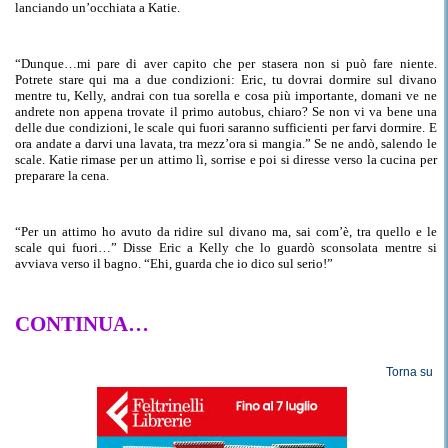
lanciando un’occhiata a Katie.
“
Dunque
…mi pare di aver capito che per stasera non si può fare niente.
Potrete stare qui ma a due condizioni: Eric, tu dovrai dormire sul
divano
mentre
tu, Kelly, andrai con tua sorella e cosa più importante, domani ve ne
andrete non appena trovate il primo autobus, chiaro?
Se
non vi va bene una
delle due condizioni, le scale qui fuori saranno sufficienti per farvi dormire. E
ora andate a darvi una lavata, tra mezz’ora si mangia.
”
Se
ne
andò, salendo le
scale. Katie rimase per
un attimo lì, sorrise
e poi si diresse verso la cucina per
preparare la cena.
“Per un attimo ho avuto da ridire sul
divano ma
, sai com’è, tra quello e le
scale qui fuori…” Disse Eric a Kelly che lo guardò sconsolata mentre si
avviava verso il bagno. “Ehi, guarda che io dico sul serio!”
CONTINUA…
Torna su