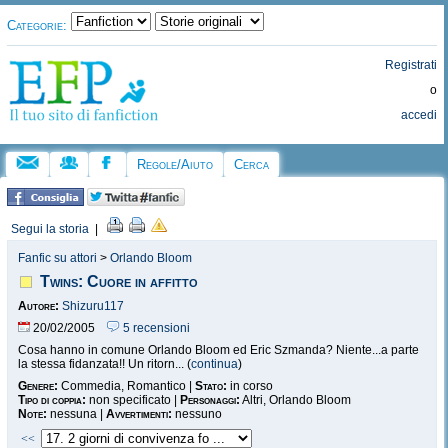
Categorie:
Registrati
o
accedi
Regole/Aiuto
Cerca
Segui la storia
|
Fanfic su attori
>
Orlando Bloom
Twins: Cuore in affitto
Autore:
Shizuru117
20/02/2005
5 recensioni
Cosa hanno in comune Orlando Bloom ed Eric Szmanda? Niente...a parte
la stessa fidanzata!! Un ritorn... (
continua
)
Genere:
Commedia, Romantico |
Stato:
in corso
Tipo di coppia:
non specificato |
Personaggi:
Altri, Orlando Bloom
Note:
nessuna |
Avvertimenti:
nessuno
<<