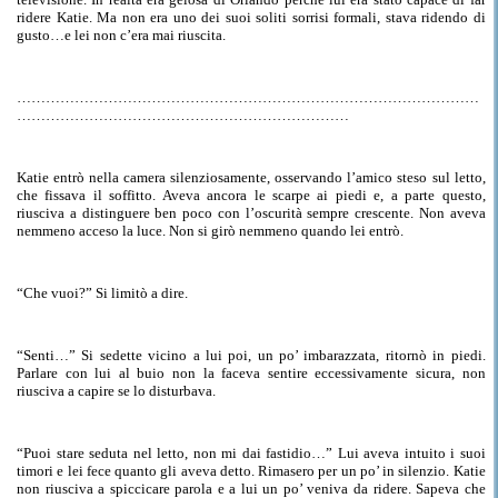
ridere Katie.
Ma
non era uno dei suoi soliti sorrisi formali, stava ridendo di
gusto…e lei non c’era mai riuscita.
…
…………………………………………………………………………………
……………………………………………………………
Katie entrò nella camera silenziosamente, osservando l’amico steso sul letto,
che fissava il soffitto.
Aveva ancora le scarpe ai piedi e, a parte questo,
riusciva
a distinguere ben poco con l’oscurità sempre crescente. Non aveva
nemmeno acceso la luce. Non si girò
nemmeno quando
lei entrò.
“
Che
vuoi?” Si limitò a dire.
“Senti…” Si
sedette vicino a lui poi, un po’ imbarazzata, ritornò
in piedi.
Parlare con lui al buio non la
faceva sentire eccessivamente sicura, non
riusciva
a capire se lo disturbava.
“Puoi stare seduta nel letto, non mi dai fastidio…” Lui aveva intuito i suoi
timori e lei
fece
quanto gli aveva detto. Rimasero per un po’ in silenzio. Katie
non
riusciva a spiccicare parola e a lui un po’ veniva
da ridere. Sapeva che