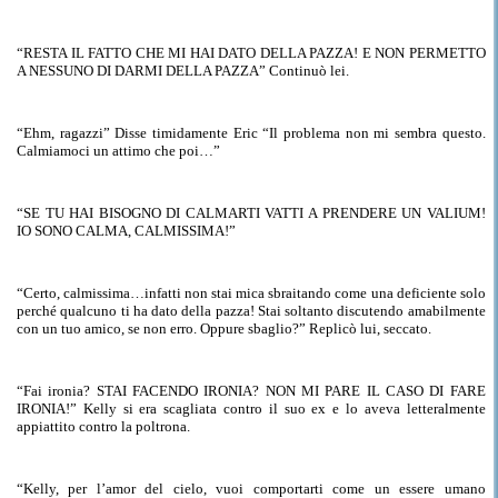
“
RESTA IL FATTO CHE
MI HAI DATO DELLA PAZZA!
E
NON PERMETTO
A NESSUNO DI DARMI DELLA PAZZA” Continuò lei.
“Ehm, ragazzi”
Disse timidamente Eric “Il problema non mi sembra
questo.
Calmiamoci un attimo che poi…”
“SE TU HAI BISOGNO DI
CALMARTI
VATTI A PRENDERE UN VALIUM!
IO SONO CALMA, CALMISSIMA!”
“Certo, calmissima…
infatti
non stai mica sbraitando come una deficiente solo
perché qualcuno ti ha dato della pazza! Stai soltanto discutendo amabilmente
con un tuo amico, se non erro.
Oppure
sbaglio?” Replicò lui, seccato.
“Fai ironia? STAI FACENDO IRONIA? NON MI PARE IL CASO DI FARE
IRONIA!” Kelly si
era scagliata
contro il suo ex e lo aveva letteralmente
appiattito contro la poltrona.
“Kelly, per l’amor del cielo, vuoi comportarti come un essere umano