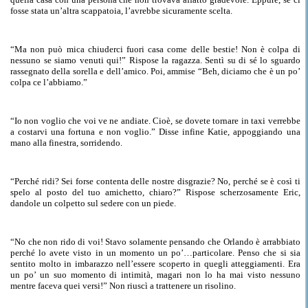
fosse stata un’altra scappatoia, l’avrebbe sicuramente scelta.
“
Ma
non può mica chiuderci fuori casa come delle bestie! Non è colpa di
nessuno se siamo venuti
qui
!” Rispose la ragazza. Sentì su di sé lo sguardo
rassegnato della sorella e dell’amico. Poi, ammise “Beh,
diciamo
che è un po’
colpa ce l’abbiamo.”
“Io non voglio che voi ve
ne
andiate.
Cioè
, se dovete tornare in taxi verrebbe
a costarvi una fortuna e non voglio.” Disse infine Katie, appoggiando una
mano alla finestra, sorridendo.
“
Perché
ridi
? Sei forse contenta delle nostre disgrazie? No, perché se è così ti
spelo al posto del tuo amichetto, chiaro?” Rispose scherzosamente Eric,
dandole un colpetto sul sedere con un piede.
“No che non
rido
di voi! Stavo solamente pensando che Orlando
è
arrabbiato
perché lo avete visto in un momento un po’…particolare. Penso che si sia
sentito molto in imbarazzo nell’essere scoperto in quegli atteggiamenti. Era
un po’ un suo momento
di
intimità, magari non lo ha mai visto nessuno
mentre faceva quei versi!” Non riuscì a trattenere un risolino.