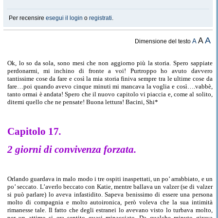
Per recensire
esegui il login
o
registrati
.
A
A
A
Dimensione del testo
Ok
, lo so da sola, sono mesi che non aggiorno più la storia. Spero sappiate
perdonarmi,
mi
inchino di fronte a voi! Purtroppo ho avuto davvero
tantissime cose da fare e così la mia storia finiva sempre tra le ultime cose da
fare…
poi quando
avevo cinque minuti mi mancava la voglia e così….
vabbè
,
tanto ormai è andata! Spero che il nuovo capitolo vi piaccia e, come
al
solito,
ditemi quello che ne pensate! Buona lettura! Bacini,
Shi
*
Capitolo 17
.
2 giorni di convivenza forzata.
Orlando guardava in malo modo i tre ospiti inaspettati, un po’ arrabbiato, e un
po’ seccato. L’averlo beccato con Katie, mentre ballava un valzer (se di
valzer
si può parlare) lo aveva infastidito. Sapeva benissimo di essere una persona
molto di compagnia e molto autoironica, però voleva che la sua intimità
rimanesse tale. Il fatto che degli estranei lo avevano visto lo turbava molto,
per un attimo si era sentito quasi minacciato.
Da qualche minuto girava