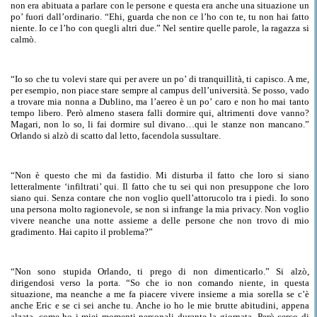
non era abituata a parlare con le persone e questa era anche una situazione un
po’
fuori dall’
ordinario. “Ehi, guarda che non
ce l’
ho con te, tu non hai fatto
niente. Io
ce l’
ho con quegli altri due.” Nel sentire quelle parole, la ragazza si
calmò.
“Io so che tu volevi stare qui per avere un po’ di tranquillità, ti capisco. A me,
per esempio, non piace stare sempre al
campus
dell’università.
Se
posso, vado
a trovare mia nonna a Dublino, ma l’aereo è un po’ caro e non ho mai tanto
tempo libero.
Però
almeno stasera falli dormire qui, altrimenti dove vanno?
Magari, non lo so, li fai dormire sul divano…qui le stanze non mancano.
”
Orlando si alzò di scatto dal letto, facendola sussultare.
“Non è questo che mi da fastidio. Mi
disturba il fatto che
loro si siano
letteralmente ‘infiltrati’ qui. Il fatto che tu sei qui non presuppone che loro
siano qui.
Senza contare che non voglio quell’
attorucolo
tra i piedi
. Io sono
una persona molto ragionevole, se non
si
infrange la mia privacy. Non voglio
vivere neanche una notte assieme a delle persone che non trovo di mio
gradimento. Hai capito il problema?”
“Non sono stupida Orlando, ti prego di non dimenticarlo.
”
Si alzò,
dirigendosi verso la porta. “So che io non comando niente, in questa
situazione, ma neanche a me fa piacere vivere insieme a mia sorella se c’è
anche Eric e se ci sei anche tu.
Anche
io ho le mie brutte abitudini, appena
alzata, come ho i miei momenti personali durante la giornata. Però cerco di