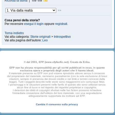
Ricorda la storia
|
>>
Cosa pensi della storia?
Per recensire
esegui il login
oppure
registrati
.
Torna indietro
Vai alla categoria:
Storie originali
>
Introspettivo
Vai alla pagina dell'autore:
Leo
© dal 2001, EFP (www.efpfanfic.net). Creato da Erika.
EFP non ha alcuna responsabilità per gli scritti pubblicati in esso, in quanto
esclusiva opera e proprietà degli autori che li hanno ideati.
Il materiale presente su EFP non può essere riprodotto altrove senza il consenso
del proprietario del materiale, nemmeno parzialmente (con la sola esclusione di brevi
citazioni, sempre in presenza dei dovuti credits e nei limiti e termini concessi dalla
legge). Tutti i soggetti descritti nelle storie sono maggiorenni e/o comunque fittizi.
I personaggi e le situazioni presenti nelle fanfic di questo sito sono utilizzati senza
alcun fine di lucro e nel rispetto dei rispettivi proprietari e copyrights.
I detentori dei diritti di copyright sfruttati nelle fan fiction possono richiedere
l'immediata cessazione dell'utilizzo del loro materiale, con una segnalazione
adeguatamente supportata da inoltrare ad EFP.
Cambia il consenso sulla privacy