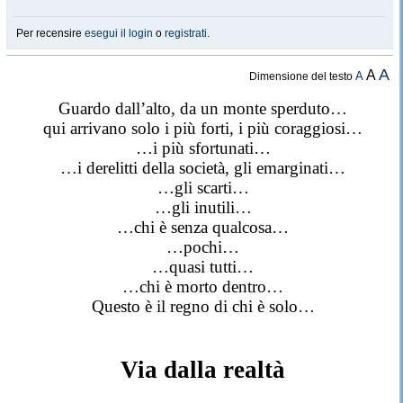
Per recensire
esegui il login
o
registrati
.
A
A
A
Dimensione del testo
Guardo dall’alto, da un monte sperduto…
qui arrivano solo i più forti, i più coraggiosi…
…i più sfortunati…
…i derelitti della società, gli emarginati…
…gli scarti…
…gli inutili…
…chi è senza qualcosa…
…pochi…
…quasi tutti…
…chi è morto dentro…
Questo è il regno di chi è solo…
Via dalla realtà