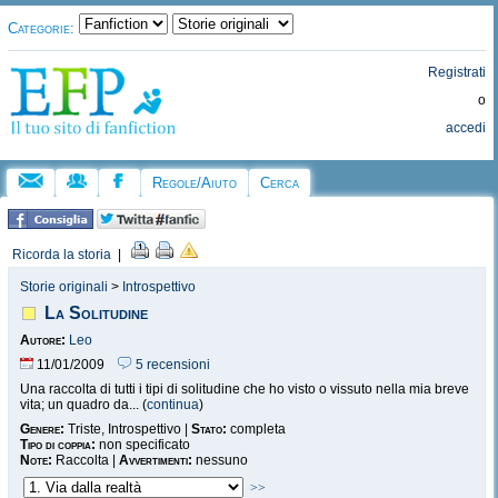
Categorie:
Registrati
o
accedi
Regole/Aiuto
Cerca
Ricorda la storia
|
Storie originali
>
Introspettivo
La Solitudine
Autore:
Leo
11/01/2009
5 recensioni
Una raccolta di tutti i tipi di solitudine che ho visto o vissuto nella mia breve
vita; un quadro da... (
continua
)
Genere:
Triste, Introspettivo |
Stato:
completa
Tipo di coppia:
non specificato
Note:
Raccolta |
Avvertimenti:
nessuno
>>