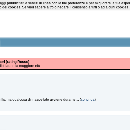
essaggi pubblicitari e servizi in linea con le tue preferenze e per migliorare la tu
 dei cookies. Se vuoi sapere altro o negare il consenso a tutti o ad alcuni cookies
nori (rating Rosso)
ichiarato la maggiore età.
lls, ma qualcosa di inaspettato avviene durante ... (
continua
)