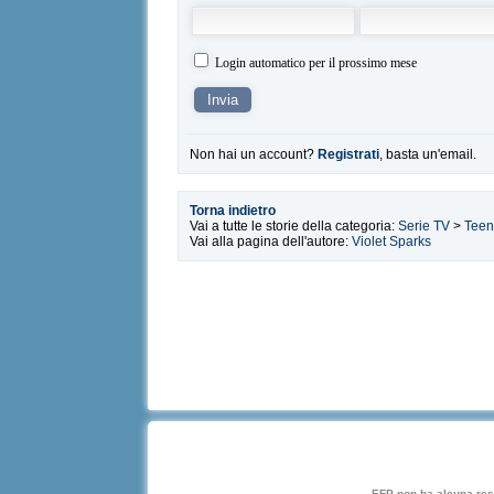
Login automatico per il prossimo mese
Non hai un account?
Registrati
, basta un'email.
Torna indietro
Vai a tutte le storie della categoria:
Serie TV
>
Teen
Vai alla pagina dell'autore:
Violet Sparks
EFP non ha alcuna respo