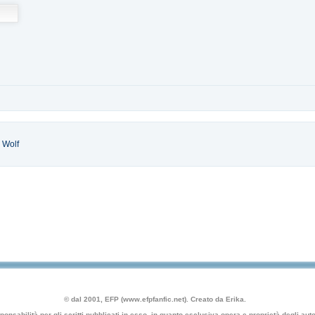
 Wolf
© dal 2001, EFP (www.efpfanfic.net). Creato da Erika.
nsabilità per gli scritti pubblicati in esso, in quanto esclusiva opera e proprietà degli autor