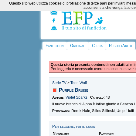
Questo sito web utilizza cookies di profilazione di terze parti per inviarti m
acconsenti a che venga fatto uso
Fanfiction
Originali
Cerca
Regole/Aiuto
Questa storia presenta contenuti non adatti ai mi
Per leggerla è necessario avere un account e aver d
Serie TV
>
Teen Wolf
Purple Bruise
Autore:
Violet Sparks
Capitolo:
43
Il nuovo branco di Alpha è infine giunto a Beacon Hi
Personaggi:
Derek Hale, Stiles Stilinski, Un po' tutti
Per leggere, fai il login
Nickname:
Password: