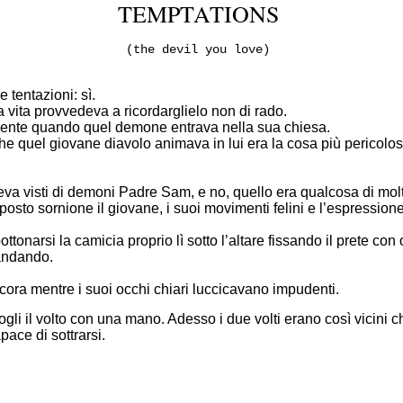
TEMPTATIONS
(the devil you love)
 tentazioni: sì.
vita provvedeva a ricordarglielo non di rado.
ente quando quel demone entrava nella sua chiesa.
che quel giovane diavolo animava in lui era la cosa più pericol
a visti di demoni Padre Sam, e no, quello era qualcosa di molt
posto sornione il giovane, i suoi movimenti felini e l’espressio
tonarsi la camicia proprio lì sotto l’altare fissando il prete co
andando.
cora mentre i suoi occhi chiari luccicavano impudenti.
gli il volto con una mano. Adesso i due volti erano così vicini ch
pace di sottrarsi.