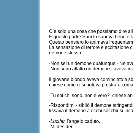
C’è solo una cosa che possiamo dire alle
E questo padre Sam lo sapeva bene e la 
Questo pensiero lo animava frequentem
La sensazione di terrore e eccitazione 
demone stesso.
-Non sei un demone qualunque.- Ne avev
-Non sono affatto un demone.- aveva ris
Il giovane biondo aveva cominciato a sbot
chiese come ci si poteva prostrare com
-Tu sai chi sono, non è vero?- chiese an
-Rispondimi.- sibilò il demone stringendo
fissava il demone a occhi socchiusi inca
-
Lucifer,
l'angelo caduto.
-Mi desideri.