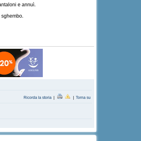
antaloni e annuì.
to sghembo.
Ricorda la storia
|
|
Torna su