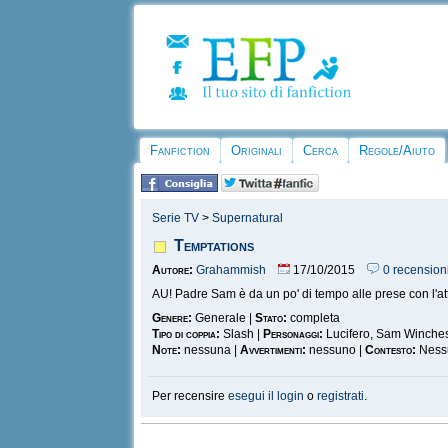
Fanfiction
Originali
Cerca
Regole/Aiuto
Serie TV
>
Supernatural
Temptations
Autore:
Grahammish
17/10/2015
0 recension
AU! Padre Sam è da un po' di tempo alle prese con l'att
Genere:
Generale |
Stato:
completa
Tipo di coppia:
Slash |
Personaggi:
Lucifero, Sam Winches
Note:
nessuna |
Avvertimenti:
nessuno |
Contesto:
Ness
Per recensire
esegui il login
o
registrati
.