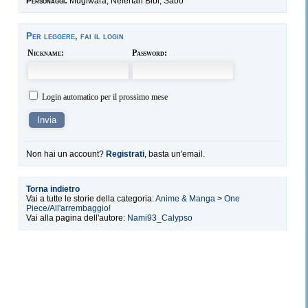
Personaggi:
Mugiwara, Nefertari Bibi, Sabo
Per leggere, fai il login
Nickname:
Password:
Login automatico per il prossimo mese
Non hai un account?
Registrati
, basta un'email.
Torna indietro
Vai a tutte le storie della categoria:
Anime & Manga
>
One
Piece/All'arrembaggio!
Vai alla pagina dell'autore:
Nami93_Calypso