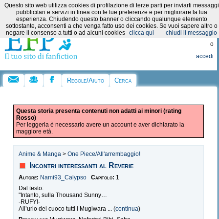
Questo sito web utilizza cookies di profilazione di terze parti per inviarti messaggi
Categorie:
pubblicitari e servizi in linea con le tue preferenze e per migliorare la tua
esperienza. Chiudendo questo banner o cliccando qualunque elemento
sottostante, acconsenti a che venga fatto uso dei cookies. Se vuoi sapere altro o
Registrati
negare il consenso a tutti o ad alcuni cookies
clicca qui
chiudi il messaggio
o
accedi
Regole/Aiuto
Cerca
Questa storia presenta contenuti non adatti ai minori (rating
Rosso)
Per leggerla è necessario avere un account e aver dichiarato la
maggiore età.
Anime & Manga
>
One Piece/All'arrembaggio!
Incontri interessanti al Reverie
Autore:
Nami93_Calypso
Capitolo:
1
Dal testo:
"Intanto, sulla Thousand Sunny…
-RUFY!-
All’urlo del cuoco tutti i Mugiwara ... (
continua
)