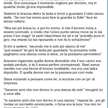
simile. Era comunque il momento migliore per dormire, ma in
qualche modo gli era impossibile.
Sistemò le braccia dietro la testa e tornò a guardare il cielo senza
stelle. “Se non hai sonno puoi fare la guardia tu Edér” fece lei
senza voltarsi.
“Nha sei più brava tu, e poi ho sonno, è che il terreno inizia a
essere scomodo, e credo che l’unico punto senza rocce se lo sia
preso il tuo mago” la sentì ridacchiare tra sé e sé “prendilo pure in
giro, ma intanto lui sta riposando e non fa lo schizzinoso!”
Si tirò a sedere, “secondo me è solo più stanco di me”
“può essere” lei girò la testa per guardarlo “la prossima notte
paghiamo una stanza come si deve, ce la possiamo permettere”
Avevano ingannato quella donna dicendole che il suo carico era
andato perduto, e lei li aveva perfino ricompensati, Stael aveva
mentito con una faccia di bronzo invidiabile, ma era una ladra
dopotutto. E quella donna non se la passava poi così male.
Stava iniziando a pensare come lei, si accorse con un po' di
sorpresa.
“Saranno anni che non dormo in una stanza da solo” rimuginò lui
a voce alta.
“Io saranno anni che non dormo in una stanza.” rispose lei , poi gli
rivolse un sorrisetto ammiccante, o forse era la luce “ma non mi