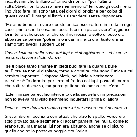
incantesimi che brillano all'arrivo di nemici" "per l'ultima
volta Stael, non lo posso fare nemmeno io" lei roteò gli occhi "e io
l'ho visto fare, mi sono fatta dei giorni di prigione per colpa di
questa cosa". Il mago si limitò a ristendersi senza rispondere.
“Faremo bene a trovare questo antico osservatore in fretta in ogni
caso, prima che la cosa mi faccia fuori, mi piace vivere" aggiunse
lei in tono scherzoso, anche se il nervosismo sotto di esso era
abbastanza palese “potremmo incamminarci ora, tanto ormai
siamo tutti svegli” suggerì Edèr.
Cosi ci leviamo dalla zona dei lupi e ci sbrighiamo e...
chissà se
avremo davvero delle stanze
.
“se ti piace tanto rimanre in piedi puoi fare la guardia pure
te. E ora se non vi dispiace, torno a dormire, che sono l’unica a cui
sembra importare. ” rispose Aloth, poi iniziò a borbottare
tra sè e sè "a dormire per terra al freddo coi lupi, posto di merda
che rottura di cazzo, ma porca puttana sto sasso non c'era..."
Edèr rimase parecchio interdetto dalla sequela di imprecazioni,
non lo aveva mai visto nemmeno inquietarsi prima di allora.
D
ev
e
essere davvero s
tanco pure lui per essere cos
ì s
controso
Si scambiò un'occhiata con Stael, che alzò le spalle. Forse era
solo provato dalle settimane di accampamenti nel nulla, come lo
erano tutti, ma magari lui non era abituato, anche se di sicuro
quella che se la passava peggio era l'orlan.