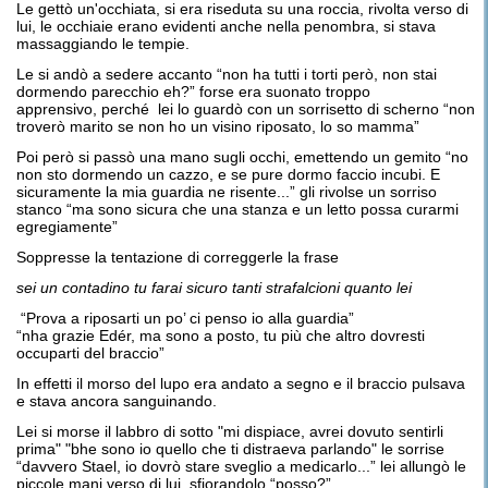
Le gettò un'occhiata, si era riseduta su una roccia, rivolta verso di
lui, le occhiaie erano evidenti anche nella penombra, si stava
massaggiando le tempie.
Le si andò a sedere accanto “non ha tutti i torti però, non stai
dormendo parecchio eh?” forse era suonato troppo
apprensivo, perché lei lo guardò con un sorrisetto di scherno “non
troverò marito se non ho un visino riposato, lo so mamma”
Poi però si passò una mano sugli occhi, emettendo un gemito “no
non sto dormendo un cazzo, e se pure dormo faccio incubi. E
sicuramente la mia guardia ne risente...” gli rivolse un sorriso
stanco “ma sono sicura che una stanza e un letto possa curarmi
egregiamente”
Soppresse la tentazione di correggerle la frase
sei un contadino tu farai sicuro tanti strafalcioni quanto lei
“Prova a riposarti un po’ ci penso io alla guardia”
“nha grazie Edér, ma sono a posto, tu più che altro dovresti
occuparti del braccio”
In effetti il morso del lupo era andato a segno e il braccio pulsava
e stava ancora sanguinando.
Lei si morse il labbro di sotto "mi dispiace, avrei dovuto sentirli
prima" "bhe sono io quello che ti distraeva parlando" le sorrise
“davvero Stael, io dovrò stare sveglio a medicarlo...” lei allungò le
piccole mani verso di lui, sfiorandolo “posso?”