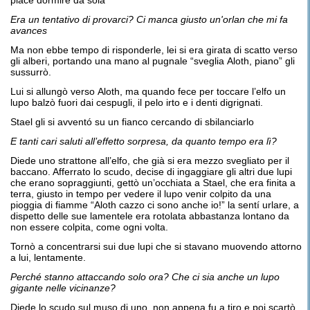
piace dormire da sola”
Era un tentativo di provarci
? Ci manca giusto un'
orlan
che mi fa
avances
Ma non ebbe tempo di risponderle, lei si era girata di scatto verso
gli alberi, portando una mano al pugnale “sveglia Aloth, piano” gli
sussurrò.
Lui si allungò verso Aloth, ma quando fece per toccare l’elfo un
lupo balzò fuori dai cespugli, il pelo irto e i denti digrignati.
Stael gli si avventó su un fianco cercando di sbilanciarlo
E
tanti cari saluti all’effetto sorpresa
, da quanto tempo era
l
ì
?
Diede uno strattone all’elfo, che già si era mezzo svegliato per il
baccano. Afferrato lo scudo, decise di ingaggiare gli altri due lupi
che erano sopraggiunti, gettò un’occhiata a Stael, che era finita a
terra, giusto in tempo per vedere il lupo venir colpito da una
pioggia di fiamme “Aloth cazzo ci sono anche io!” la sentí urlare, a
dispetto delle sue lamentele era rotolata abbastanza lontano da
non essere colpita, come ogni volta.
Tornò a concentrarsi sui due lupi che si stavano muovendo attorno
a lui, lentamente.
P
erché
stanno attaccando solo ora? Che ci sia anche un lupo
gigante nelle vicinanze?
Diede lo scudo sul muso di uno, non appena fu a tiro e poi scartò