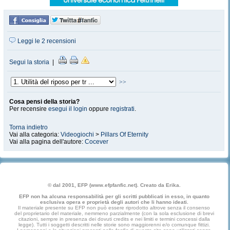
Leggi le 2 recensioni
Segui la storia
|
>>
Cosa pensi della storia?
Per recensire
esegui il login
oppure
registrati
.
Torna indietro
Vai alla categoria:
Videogiochi
>
Pillars Of Eternity
Vai alla pagina dell'autore:
Cocever
© dal 2001, EFP (www.efpfanfic.net). Creato da Erika.
EFP non ha alcuna responsabilità per gli scritti pubblicati in esso, in quanto
esclusiva opera e proprietà degli autori che li hanno ideati.
Il materiale presente su EFP non può essere riprodotto altrove senza il consenso
del proprietario del materiale, nemmeno parzialmente (con la sola esclusione di brevi
citazioni, sempre in presenza dei dovuti credits e nei limiti e termini concessi dalla
legge). Tutti i soggetti descritti nelle storie sono maggiorenni e/o comunque fittizi.