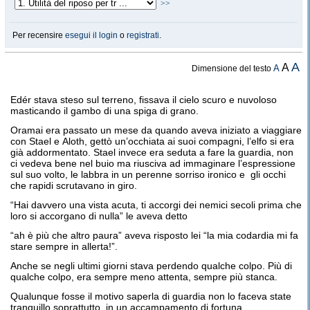
>>
Per recensire
esegui il login
o
registrati
.
A
A
A
Dimensione del testo
Edér stava steso sul terreno, fissava il cielo scuro e nuvoloso
masticando il gambo di una spiga di grano.
Oramai era passato un mese da quando aveva iniziato a viaggiare
con Stael e Aloth, gettò un’occhiata ai suoi compagni, l’elfo si era
già addormentato. Stael invece era seduta a fare la guardia, non
ci vedeva bene nel buio ma riusciva ad immaginare l’espressione
sul suo volto, le labbra in un perenne sorriso ironico e gli occhi
che rapidi scrutavano in giro.
“Hai davvero una vista acuta, ti accorgi dei nemici secoli prima che
loro si accorgano di nulla” le aveva detto
“ah è più che altro paura” aveva risposto lei “la mia codardia mi fa
stare sempre in allerta!”.
Anche se negli ultimi giorni stava perdendo qualche colpo. Più di
qualche colpo, era sempre meno attenta, sempre più stanca.
Qualunque fosse il motivo saperla di guardia non lo faceva state
tranquillo soprattutto in un accampamento di fortuna