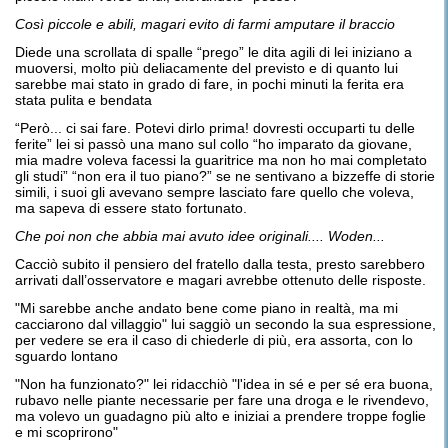
C
osì piccole e abili
, magari evito di farmi amputare il braccio
Diede una scrollata di spalle “prego” le dita agili di lei iniziano a
muoversi, molto più deliacamente del previsto e di quanto lui
sarebbe mai stato in grado di fare, in pochi minuti la ferita era
stata pulita e bendata
“Però... ci sai fare. Potevi dirlo prima! dovresti occuparti tu delle
ferite” lei si passò una mano sul collo “ho imparato da giovane,
mia madre voleva facessi la guaritrice ma non ho mai completato
gli studi” “non era il tuo piano?” se ne sentivano a bizzeffe di storie
simili, i suoi gli avevano sempre lasciato fare quello che voleva,
ma sapeva di essere stato fortunato.
C
he poi non che abbia mai avuto idee
originali...
.
Wo
den
.
..
Cacciò subito il pensiero del fratello dalla testa, presto sarebbero
arrivati dall’osservatore e magari avrebbe ottenuto delle risposte.
"Mi sarebbe anche andato bene come piano in realtà, ma mi
cacciarono dal villaggio" lui saggiò un secondo la sua espressione,
per vedere se era il caso di chiederle di più, era assorta, con lo
sguardo lontano
"Non ha funzionato?" lei ridacchiò "l'idea in sé e per sé era buona,
rubavo nelle piante necessarie per fare una droga e le rivendevo,
ma volevo un guadagno più alto e iniziai a prendere troppe foglie
e mi scoprirono"