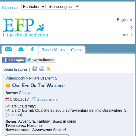
Categorie:
Registrati
o
accedi
Regole/Aiuto
Cerca
Segui la storia
|
Videogiochi
>
Pillars Of Eternity
One Eye On The Watcher
Autore:
Cocever
17/06/2017
2 recensioni
[Pillars Of Eternity]
[Pillars Of Eternity]Qualche episodio sull'avventura del mio Osservatore, S...
(
continua
)
Genere:
Avventura, Fantasy |
Stato:
in corso
Tipo di coppia:
Nessuna
Note:
nessuna |
Avvertimenti:
Spoiler!