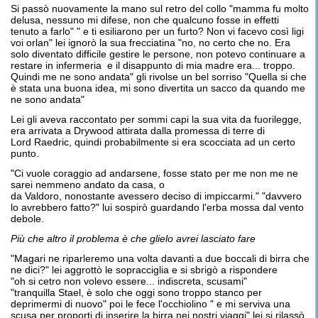
Si passò nuovamente la mano sul retro del collo "mamma fu molto
delusa, nessuno mi difese, non che qualcuno fosse in effetti
tenuto a farlo" " e ti esiliarono per un furto? Non vi facevo così ligi
voi orlan" lei ignorò la sua frecciatina "no, no certo che no. Era
solo diventato difficile gestire le persone, non potevo continuare a
restare in infermeria e il disappunto di mia madre era... troppo.
Quindi me ne sono andata" gli rivolse un bel sorriso "Quella si che
è stata una buona idea, mi sono divertita un sacco da quando me
ne sono andata"
Lei gli aveva raccontato per sommi capi la sua vita da fuorilegge,
era arrivata a Drywood attirata dalla promessa di terre di
Lord Raedric, quindi probabilmente si era scocciata ad un certo
punto.
"Ci vuole coraggio ad andarsene, fosse stato per me non me ne
sarei nemmeno andato da casa, o
da Valdoro, nonostante avessero deciso di impiccarmi." "davvero
lo avrebbero fatto?" lui sospirò guardando l'erba mossa dal vento
debole.
P
iù che altro il problema è che glielo avrei lasciato fare
"Magari ne riparleremo una volta davanti a due boccali di birra che
ne dici?" lei aggrottò le sopracciglia e si sbrigò a rispondere
"oh si cetro non volevo essere... indiscreta, scusami"
"tranquilla Stael, è solo che oggi sono troppo stanco per
deprimermi di nuovo" poi le fece l'occhiolino " e mi serviva una
scusa per proporti di inserire la birra nei nostri viaggi" lei si rilassò