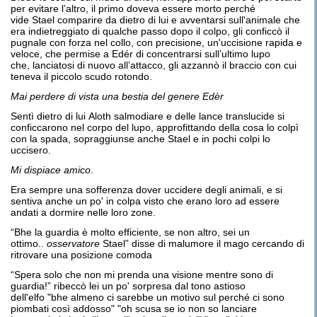
per evitare l’altro, il primo doveva essere morto perché
vide Stael comparire da dietro di lui e avventarsi sull'animale che
era indietreggiato di qualche passo dopo il colpo, gli conficcò il
pugnale con forza nel collo, con precisione, un'uccisione rapida e
veloce, che permise a Edér di concentrarsi sull’ultimo lupo
che, lanciatosi di nuovo all’attacco, gli azzannò il braccio con cui
teneva il piccolo scudo rotondo.
M
ai perdere di vista una
bestia
del genere
Edèr
Sentì dietro di lui Aloth salmodiare e delle lance translucide si
conficcarono nel corpo del lupo, approfittando della cosa lo colpì
con la spada, sopraggiunse anche Stael e in pochi colpi lo
uccisero.
M
i dispiace amico
.
Era sempre una sofferenza dover uccidere degli animali, e si
sentiva anche un po' in colpa visto che erano loro ad essere
andati a dormire nelle loro zone.
“Bhe la guardia è molto efficiente, se non altro, sei un
ottimo..
osservatore
Stael” disse di malumore il mago cercando di
ritrovare una posizione comoda
“Spera solo che non mi prenda una visione mentre sono di
guardia!” ribeccò lei un po' sorpresa dal tono astioso
dell'elfo "bhe almeno ci sarebbe un motivo sul perché ci sono
piombati così addosso" "oh scusa se io non so lanciare