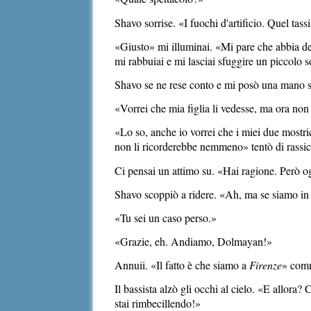
Shavo sorrise. «I fuochi d'artificio. Quel tass
«Giusto» mi illuminai. «Mi pare che abbia d
mi rabbuiai e mi lasciai sfuggire un piccolo s
Shavo se ne rese conto e mi posò una mano su
«Vorrei che mia figlia li vedesse, ma ora non
«Lo so, anche io vorrei che i miei due mostri
non li ricorderebbe nemmeno» tentò di rassicu
Ci pensai un attimo su. «Hai ragione. Però og
Shavo scoppiò a ridere. «Ah, ma se siamo in 
«Tu sei un caso perso.»
«Grazie, eh. Andiamo, Dolmayan!»
Annuii. «Il fatto è che siamo a
Firenze
» com
Il bassista alzò gli occhi al cielo. «E allor
stai rimbecillendo!»