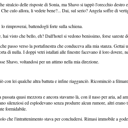
che stralcio delle risposte di Sonia, ma Shavo si tappò l'orecchio destro e
. Che culo allora, li vedete bene?... Dai, sul serio? Angela soffre di verti
o rimproverai, battendogli forte sulla schiena.
hai visto che bello, eh? Dall'hotel si vedono benissimo, forse sareste d
che passo verso la portafinestra che conduceva alla mia stanza. Gettai 
ta di nulla. I doppi vetri istallati alle finestre facevano il loro dovere, 
e Shavo, voltandosi per un attimo nella mia direzione.
iò con lei qualche altra battuta e infine riagganciò. Ricominciò a filmar
era passata quasi mezzora e ancora stavamo là, con il naso per aria, ad 
no silenziosi ed esplodevano senza produrre alcun rumore, altri erano t
nte formidabile.
mbolo che l'intrattenimento stava per concludersi. Rimasi immobile a gode