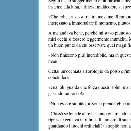
Seguii il suo suggerimento e mi ritrovai a bo
insieme alla luna, i riflessi multicolore si sp
«Che roba...» sussurrai tra me e me. Il rumo
interessato a immortalare il momento, piuttos
A me andava bene, perché mi stavo piuttosto 
miei occhi si fossero leggermente inumiditi. 
un buon punto da cui osservare quel magnific
«Non finiscono più! Incredibile, ma in questo 
mani.
Gettai un'occhiata all'orologio da polso e rim
concludersi.
«Già, oh, guarda che forza questi! John, ma 
gasando un sacco!»
«Non essere stupido, a Sonia prenderebbe un 
«Chissà se lei e le altre li stanno guardand
riprese e cercava in rubrica il numero di sua 
guardando i fuochi artificiali?» strepitò non 