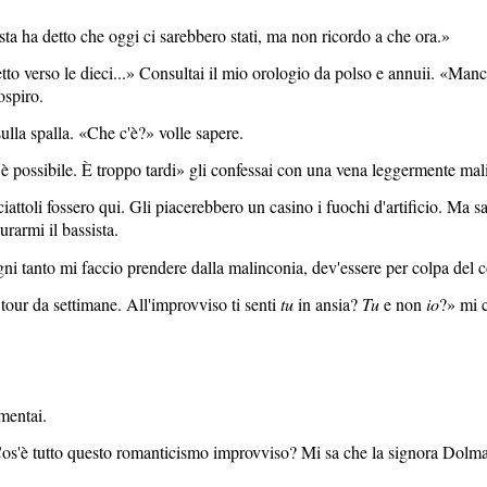
ista ha detto che oggi ci sarebbero stati, ma non ricordo a che ora.»
etto
verso le dieci...» Consultai il mio orologio da polso e annuii. «Man
ospiro.
lla spalla. «Che c'è?» volle sapere.
 è possibile. È troppo tardi» gli confessai con una vena leggermente mal
ciattoli fossero qui. Gli piacerebbero un casino i fuochi d'artificio. Ma
rarmi il bassista.
ni tanto mi faccio prendere dalla malinconia, dev'essere per colpa del 
tour da settimane. All'improvviso ti senti
tu
in ansia?
Tu
e non
io
?» mi 
mentai.
a? Cos'è tutto questo romanticismo improvviso? Mi sa che la signora Dolma