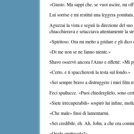
«Giusto. Ma sappi che, se vuoi uscire, mi offr
Lui sorrise e mi restituì una leggera gomitata
Aguzzai la vista e seguii la direzione del suo
chiacchierava e setacciava attentamente la str
«Spiritoso. Ora mi metto a gridare e gli dico 
«Di me non se ne fanno niente.»
Shavo osservò ancora l'Arno e rifletté: «Mi 
«Certo, e ti spaccheresti la testa sul fondo.»
«Sei sempre bravo a distruggere i miei film 
Feci spallucce. «Puoi chiederglielo, sono cert
«Siete irrecuperabili» sospirò lui infine, mo
«Che male» finsi di lamentarmi.
«Sei credibile, eh. Ah, John, a che ora comin
«Quale spettacolo?»