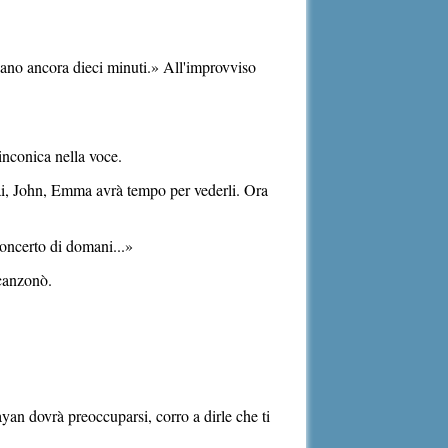
cano ancora dieci minuti.» All'improvviso
inconica nella voce.
 sai, John, Emma avrà tempo per vederli. Ora
concerto di domani...»
canzonò.
yan dovrà preoccuparsi, corro a dirle che ti