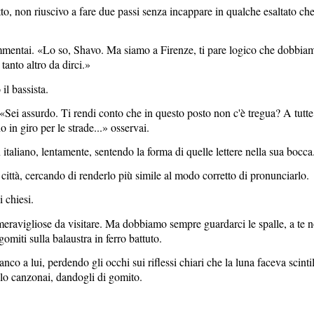
tto, non riuscivo a fare due passi senza incappare in qualche esaltato ch
commentai. «Lo so, Shavo. Ma siamo a Firenze, ti pare logico che dobbiam
tanto altro da dirci.»
l bassista.
ei assurdo. Ti rendi conto che in questo posto non c'è tregua? A tutte le
 in giro per le strade...» osservai.
 italiano, lentamente, sentendo la forma di quelle lettere nella sua bocca
 città, cercando di renderlo più simile al modo corretto di pronunciarlo.
 chiesi.
meravigliose da visitare. Ma dobbiamo sempre guardarci le spalle, a te 
omiti sulla balaustra in ferro battuto.
anco a lui, perdendo gli occhi sui riflessi chiari che la luna faceva scinti
 lo canzonai, dandogli di gomito.