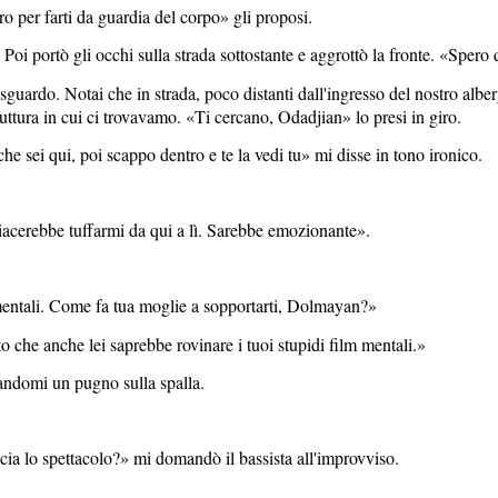
o per farti da guardia del corpo» gli proposi.
. Poi portò gli occhi sulla strada sottostante e aggrottò la fronte. «Spe
 sguardo. Notai che in strada, poco distanti dall'ingresso del nostro alb
uttura in cui ci trovavamo. «Ti cercano, Odadjian» lo presi in giro.
che sei qui, poi scappo dentro e te la vedi tu» mi disse in tono ironico.
piacerebbe tuffarmi da qui a lì. Sarebbe emozionante».
mentali. Come fa tua moglie a sopportarti, Dolmayan?»
o che anche lei saprebbe rovinare i tuoi stupidi film mentali.»
llandomi un pugno sulla spalla.
cia lo spettacolo?» mi domandò il bassista all'improvviso.