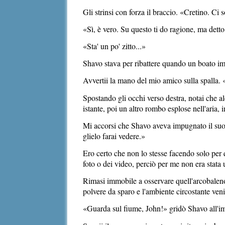
Gli strinsi con forza il braccio. «Cretino. Ci 
«Sì, è vero. Su questo ti do ragione, ma dett
«Sta' un po' zitto...»
Shavo stava per ribattere quando un boato imp
Avvertii la mano del mio amico sulla spalla. 
Spostando gli occhi verso destra, notai che a
istante, poi un altro rombo esplose nell'aria,
Mi accorsi che Shavo aveva impugnato il suo 
glielo farai vedere.»
Ero certo che non lo stesse facendo solo per q
foto o dei video, perciò per me non era stata
Rimasi immobile a osservare quell'arcobaleno 
polvere da sparo e l'ambiente circostante veniv
«Guarda sul fiume, John!» gridò Shavo
all'