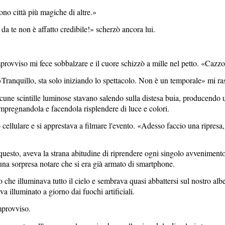
sono città più magiche di altre.»
o da te
non è affatto credibile!» scherzò ancora lui.
rovviso mi fece sobbalzare e il cuore schizzò a mille nel petto. «Cazzo..
«Tranquillo, sta solo iniziando lo spettacolo. Non è un temporale» mi ras
lcune scintille luminose stavano salendo sulla distesa buia, producendo
 impregnandola e facendola risplendere di luce e colori.
cellulare e si apprestava a filmare l'evento. «Adesso faccio una ripre
uesto, aveva la strana abitudine di riprendere ogni singolo avvenimento d
 una sorpresa notare che si era già armato di smartphone.
che illuminava tutto il cielo e sembrava quasi abbattersi sul nostro albe
a illuminato a giorno dai fuochi artificiali.
improvviso.