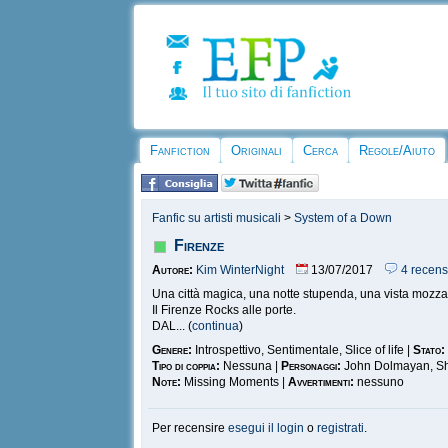
Fanfiction
Originali
Cerca
Regole/Aiuto
Fanfic su artisti musicali
>
System of a Down
Firenze
Autore:
Kim WinterNight
13/07/2017
4 recens
Una città magica, una notte stupenda, una vista mozzaf
Il Firenze Rocks alle porte.
DAL... (
continua
)
Genere:
Introspettivo, Sentimentale, Slice of life |
Stato:
Tipo di coppia:
Nessuna |
Personaggi:
John Dolmayan, S
Note:
Missing Moments |
Avvertimenti:
nessuno
Per recensire
esegui il login
o
registrati
.