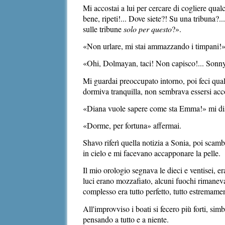
Mi accostai a lui per cercare di cogliere qual
bene, ripeti!... Dove siete?! Su una tribuna?..
sulle tribune
solo per questo
?».
«Non urlare, mi stai ammazzando i timpani!» l
«Ohi, Dolmayan, taci! Non capisco!... Sonny, 
Mi guardai preoccupato intorno, poi feci qual
dormiva tranquilla, non
sembrava essersi accor
«Diana vuole sapere come sta Emma!» mi diss
«Dorme, per fortuna» affermai.
Shavo riferì quella notizia a Sonia, poi scamb
in cielo e mi facevano accapponare la pelle.
Il mio orologio segnava le dieci e ventisei, 
luci erano mozzafiato, alcuni fuochi rimaneva
complesso era tutto perfetto, tutto estremame
All'improvviso i boati si fecero più forti, si
pensando a tutto e a niente.