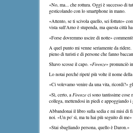
«No, ma... che rottura. Oggi è successo di tu
gesticolando con lo smartphone in mano.
«Attento, se ti scivola quello, sei fottuto» 
vista sull'Arno è stupenda, ma questa città ha 
«Forse dovremmo uscire di notte» commentò i
A quel punto mi venne seriamente da ridere. «S
pieno di turisti e di persone che fanno baccano
Shavo scosse il capo. «
Firenze
» pronunciò in
Lo notai perché ripeté più volte il nome della
«Ci volevamo venire da una vita, ricordi?» gli
«Sì, certo, a
Firenze
ci sono tantissime cose 
collega, mettendosi in piedi e appoggiando i g
Abbandonai il libro sulla sedia e mi misi di fi
noi. «Un po' sì, ma tu hai più seguito di me»
«Stai sbagliando persona, quello è Daron.»