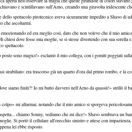
cca aperta nell'osservare la magia che quelle girandole di colori stavano
ecchiavano e scintillavano sull'Arno, creando una giravolta iridescente ch
re dello spettacolo pirotecnico aveva sicuramente impedito a Shavo di ud
to che ascoltarmi.
emozionando ed era meglio così, dato che non volevo che il mio amico mi
Mi chiesi dove fosse mia moglie, se si stesse divertendo con sua sorella 
o spettacolo.
posto sono magici!» esclamò il mio collega, con i gomiti poggiati sulla ba
asi strabiliato: era trascorso già un quarto d'ora dal primo rombo, e la 
dove siamo finiti?! Io mi butto davvero nell'Arno da
quassù!» strillò il b
colpo» mi allarmai, notando che il mio amico si sporgeva pericolosamen
o, aspetta... chiamo Sonny, vediamo che mi dice!» Shavo sembrava un b
moglie. Si portò il cellulare all'orecchio sinistro e attese con impazienza
appena lei ebbe risposto.