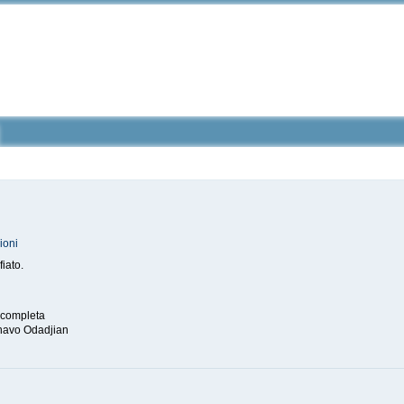
ioni
iato.
completa
havo Odadjian