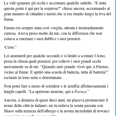
La vidi sgranare gli occhi e accennare qualche saltello. “E tutta
questa gente è qui per la sorpresa?” chiese ancora, accennando al
gran numero di cittadini e turisti che si era riunito lungo la riva del
fiume.
Emma era sempre stata così: sveglia, attenta e tremendamente
curiosa. Aveva preso molto da me, con la differenza che non
esitava a esternare i suoi dubbi e i suoi pensieri.
Certo.”
“
Lei ammutolì per qualche secondo e si limitò a scrutare l'Arno,
persa in chissà quali pensieri; poi sollevò i suoi grandi occhi
nuovamente su di me. “Quando sarò grande vivrò qui, a Firenze,
vicino al fiume. E aprirò una scuola di batteria, tutta di batteria!”
esclamò in tono serio e determinato.
Non potei fare a meno di sorridere e le arruffai affettuosamente i
lunghi capelli. “La apriremo insieme, qui a
Firenze
.”
Ancora, a distanza di quasi dieci anni, mi piaceva pronunciare il
nome della città in italiano; mi ricordava la serata passata con
Shavo sulla terrazza dell'albergo e la nostra incredulità di trovarci