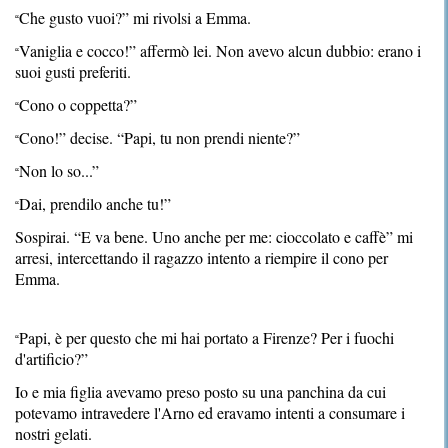
Che gusto vuoi?” mi rivolsi a Emma.
“
Vaniglia e cocco!” affermò lei. Non avevo alcun dubbio: erano i
“
suoi gusti preferiti.
Cono o coppetta?”
“
Cono!” decise. “Papi, tu non prendi niente?”
“
Non lo so...”
“
Dai, prendilo anche tu!”
“
Sospirai. “E va bene. Uno anche per me: cioccolato e caffè” mi
arresi, intercettando il ragazzo intento a riempire il cono per
Emma.
Papi, è per questo che mi hai portato a Firenze? Per i fuochi
“
d'artificio?”
Io e mia figlia avevamo preso posto su una panchina da cui
potevamo intravedere l'Arno ed eravamo intenti a consumare i
nostri gelati.