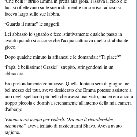
Che belli!” strillò Emma in preda alla gioia. Fissava il cielo e le
“
luci si riflettevano sulle sue iridi, mentre un sorriso radioso si
faceva largo sulle sue labbra.
Guarda il fiume” le suggerii.
“
Lei abbassò lo sguardo e fece istintivamente qualche passo in
avanti quando si accorse che l'acqua catturava quello strabiliante
gioco.
Dopo qualche minuto la affiancai e le domandai: “Ti piace?”
Papà, è bellissimo! Grazie!” strepitò, stringendomi in un
“
abbraccio.
Ero profondamente commosso. Quella lontana sera di giugno, nel
bel mezzo del tour, avevo desiderato che Emma potesse assistere a
uno degli spettacoli più belli che avessi mai visto, ma lei era ancora
troppo piccola e dormiva serenamente all'interno della mia camera
d'albergo.
Emma avrà tempo per vederli. Ora non li ricorderebbe
“
nemmeno”
aveva tentato di rassicurarmi Shavo. Aveva avuto
ragione.