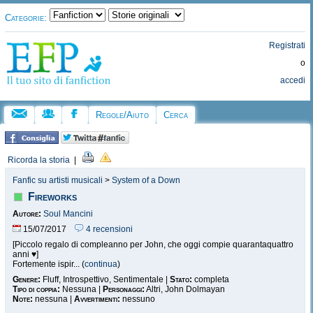
Categorie:
Registrati
o
accedi
Regole/Aiuto
Cerca
Ricorda la storia
|
Fanfic su artisti musicali
>
System of a Down
Fireworks
Autore:
Soul Mancini
15/07/2017
4 recensioni
[Piccolo regalo di compleanno per John, che oggi compie quarantaquattro
anni ♥]
Fortemente ispir... (
continua
)
Genere:
Fluff, Introspettivo, Sentimentale |
Stato:
completa
Tipo di coppia:
Nessuna |
Personaggi:
Altri, John Dolmayan
Note:
nessuna |
Avvertimenti:
nessuno