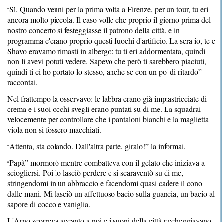
Sì. Quando venni per la prima volta a Firenze, per un tour, tu eri
“
ancora molto piccola. Il caso volle che proprio il giorno prima del
nostro concerto si festeggiasse il patrono della città, e in
programma c'erano proprio questi fuochi d'artificio. La sera io, te e
Shavo eravamo rimasti in albergo: tu ti eri addormentata, quindi
non li avevi potuti vedere. Sapevo che però ti sarebbero piaciuti,
quindi ti ci ho portato lo stesso, anche se con un po' di ritardo”
raccontai.
Nel frattempo la osservavo: le labbra erano già impiastricciate di
crema e i suoi occhi svegli erano puntati su di me. La squadrai
velocemente per controllare che i pantaloni bianchi e la maglietta
viola non si fossero macchiati.
Attenta, sta colando. Dall'altra parte, giralo!” la informai.
“
Papà” mormorò mentre combatteva con il gelato che iniziava a
“
sciogliersi. Poi lo lasciò perdere e si scaraventò su di me,
stringendomi in un abbraccio e facendomi quasi cadere il cono
dalle mani. Mi lasciò un affettuoso bacio sulla guancia, un bacio al
sapore di cocco e vaniglia.
L'Arno scorreva accanto a noi e i suoni della città riecheggiavano