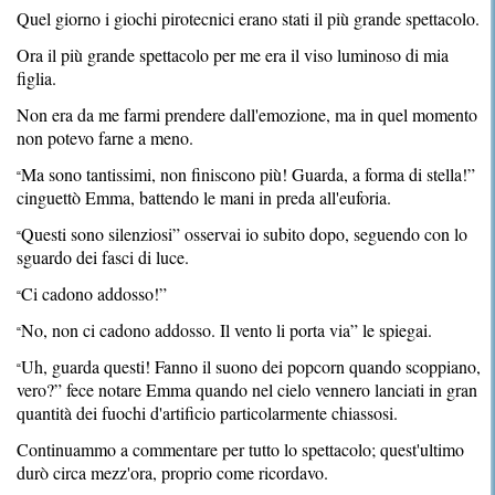
Quel giorno i giochi pirotecnici erano stati il più grande spettacolo.
Ora il più grande spettacolo per me era il viso luminoso di mia
figlia.
Non era da me farmi prendere dall'emozione, ma in quel momento
non potevo farne a meno.
Ma sono tantissimi, non finiscono più! Guarda, a forma di stella!”
“
cinguettò Emma, battendo le mani in preda all'euforia.
Questi sono silenziosi” osservai io subito dopo, seguendo con lo
“
sguardo dei fasci di luce.
Ci cadono addosso!”
“
No, non ci cadono addosso. Il vento li porta via” le spiegai.
“
Uh, guarda questi! Fanno il suono dei popcorn quando scoppiano,
“
vero?” fece notare Emma quando nel cielo vennero lanciati in gran
quantità dei fuochi d'artificio particolarmente chiassosi.
Continuammo a commentare per tutto lo spettacolo; quest'ultimo
durò circa mezz'ora, proprio come ricordavo.