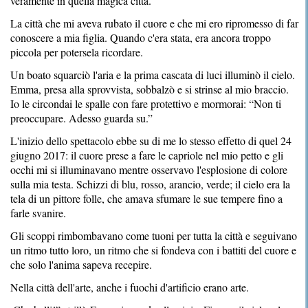
veramente in quella magica città.
La città che mi aveva rubato il cuore e che mi ero ripromesso di far
conoscere a mia figlia. Quando c'era stata, era ancora troppo
piccola per potersela ricordare.
Un boato squarciò l'aria e la prima cascata di luci illuminò il cielo.
Emma, presa alla sprovvista, sobbalzò e si strinse al mio braccio.
Io le circondai le spalle con fare protettivo e mormorai: “Non ti
preoccupare. Adesso guarda su.”
L'inizio dello spettacolo ebbe su di me lo stesso effetto di quel 24
giugno 2017: il cuore prese a fare le capriole nel mio petto e gli
occhi mi si illuminavano mentre osservavo l'esplosione di colore
sulla mia testa. Schizzi di blu, rosso, arancio, verde; il cielo era la
tela di un pittore folle, che amava sfumare le sue tempere fino a
farle svanire.
Gli scoppi rimbombavano come tuoni per tutta la città e seguivano
un ritmo tutto loro, un ritmo che si fondeva con i battiti del cuore e
che solo l'anima sapeva recepire.
Nella città dell'arte, anche i fuochi d'artificio erano arte.