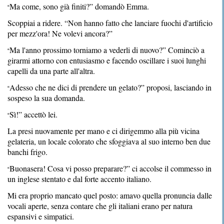
Ma come, sono già finiti?” domandò Emma.
“
Scoppiai a ridere. “Non hanno fatto che lanciare fuochi d'artificio
per mezz'ora! Ne volevi ancora?”
Ma l'anno prossimo torniamo a vederli di nuovo?” Cominciò a
“
girarmi attorno con entusiasmo e facendo oscillare i suoi lunghi
capelli da una parte all'altra.
Adesso che ne dici di prendere un gelato?” proposi, lasciando in
“
sospeso la sua domanda.
Sì!” accettò lei.
“
La presi nuovamente per mano e ci dirigemmo alla più vicina
gelateria, un locale colorato che sfoggiava al suo interno ben due
banchi frigo.
Buonasera! Cosa vi posso preparare?” ci accolse il commesso in
“
un inglese stentato e dal forte accento italiano.
Mi era proprio mancato quel posto: amavo quella pronuncia dalle
vocali aperte, senza contare che gli italiani erano per natura
espansivi e simpatici.