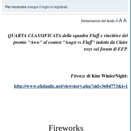
Per recensire
esegui il login
o
registrati
.
A
A
A
Dimensione del testo
QUARTA CLASSIFICATA della squadra Fluff e vincitrice del
premio "Aww" al contest "Angst vs Fluff" indetto da Claire
roxy sul forum di EFP.
di Kim WinterNight:
Firenze
http://www.efpfanfic.net/viewstory.php?sid=3684773&i=1
Fireworks