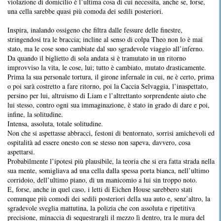
violazione di domicilio è l’ultima cosa di cui necessita, anche se, forse,
una cella sarebbe quasi più comoda dei sedili posteriori.
Inspira, inalando ossigeno che filtra dalle fessure delle finestre,
stringendosi tra le braccia; incline al senso di colpa Theo non lo è mai
stato, ma le cose sono cambiate dal suo sgradevole viaggio all’inferno.
Da quando il biglietto di sola andata si è tramutato in un ritorno
improvviso la vita, le cose, lui; tutto è cambiato, mutato drasticamente.
Prima la sua personale tortura, il girone infernale in cui, ne è certo, prima
o poi sarà costretto a fare ritorno, poi la Caccia Selvaggia, l’inaspettato,
persino per lui, altruismo di Liam e l’altrettanto sorprendente aiuto che
lui stesso, contro ogni sua immaginazione, è stato in grado di dare e poi,
infine, la solitudine.
Intensa, assoluta, totale solitudine.
Non che si aspettasse abbracci, festoni di bentornato, sorrisi amichevoli ed
ospitalità ad essere onesto con se stesso non sapeva, davvero, cosa
aspettarsi.
Probabilmente l’ipotesi più plausibile, la teoria che si era fatta strada nella
sua mente, somigliava ad una cella dalla spessa porta bianca, nell’ultimo
corridoio, dell’ultimo piano, di un manicomio a lui sin troppo noto.
E, forse, anche in quel caso, i letti di Eichen House sarebbero stati
comunque più comodi dei sedili posteriori della sua auto e, senz’altro, la
sgradevole sveglia mattutina, la polizia che con assoluta e ripetitiva
precisione, minaccia di sequestrargli il mezzo lì dentro, tra le mura del