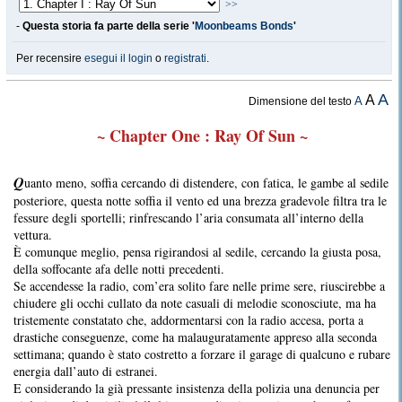
>>
-
Questa storia fa parte della serie '
Moonbeams Bonds
'
Per recensire
esegui il login
o
registrati
.
A
A
A
Dimensione del testo
~ Chapter One : Ray Of Sun ~
Q
uanto meno, soffia cercando di distendere, con fatica, le gambe al sedile
posteriore, questa notte soffia il vento ed una brezza gradevole filtra tra le
fessure degli sportelli; rinfrescando l’aria consumata all’interno della
vettura.
È comunque meglio, pensa rigirandosi al sedile, cercando la giusta posa,
della soffocante afa delle notti precedenti.
Se accendesse la radio, com’era solito fare nelle prime sere, riuscirebbe a
chiudere gli occhi cullato da note casuali di melodie sconosciute, ma ha
tristemente constatato che, addormentarsi con la radio accesa, porta a
drastiche conseguenze, come ha malauguratamente appreso alla seconda
settimana; quando è stato costretto a forzare il garage di qualcuno e rubare
energia dall’auto di estranei.
E considerando la già pressante insistenza della polizia una denuncia per