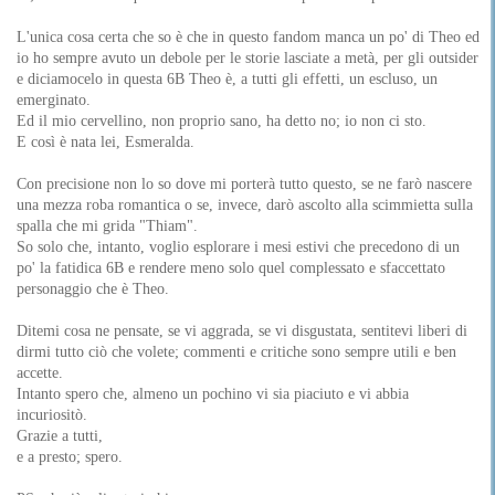
L'unica cosa certa che so è che in questo fandom manca un po' di Theo ed
io ho sempre avuto un debole per le storie lasciate a metà, per gli outsider
e diciamocelo in questa 6B Theo è, a tutti gli effetti, un escluso, un
emerginato.
Ed il mio cervellino, non proprio sano, ha detto no; io non ci sto.
E così è nata lei, Esmeralda.
Con precisione non lo so dove mi porterà tutto questo, se ne farò nascere
una mezza roba romantica o se, invece, darò ascolto alla scimmietta sulla
spalla che mi grida "Thiam".
So solo che, intanto, voglio esplorare i mesi estivi che precedono di un
po' la fatidica 6B e rendere meno solo quel complessato e sfaccettato
personaggio che è Theo.
Ditemi cosa ne pensate, se vi aggrada, se vi disgustata, sentitevi liberi di
dirmi tutto ciò che volete; commenti e critiche sono sempre utili e ben
accette.
Intanto spero che, almeno un pochino vi sia piaciuto e vi abbia
incuriositò.
Grazie a tutti,
e a presto; spero.