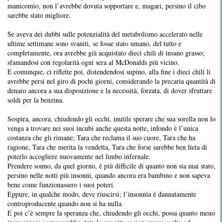
manicomio, non l’avrebbe dovuta sopportare e, magari, persino il cibo
sarebbe stato migliore.
Se aveva dei dubbi sulle potenzialità del metabolismo accelerato nelle
ultime settimane sono svaniti, se fosse stato umano, del tutto e
completamente, ora avrebbe già acquistato dieci chili di insano grasso;
sfamandosi con regolarità ogni sera al McDonalds più vicino.
E comunque, ci riflette poi, distendendosi supino, alla fine i dieci chili li
avrebbe persi nel giro di pochi giorni, considerando la precaria quantità di
denaro ancora a sua disposizione e la necessità, forzata, di dover sfruttare
soldi per la benzina.
Sospira, ancora, chiudendo gli occhi, inutile sperare che sua sorella non lo
venga a trovare nei suoi incubi anche questa notte, infondo è l’unica
costanza che gli rimane; Tara che reclama il suo cuore, Tara che ha
ragione, Tara che merita la vendetta, Tara che forse sarebbe ben lieta di
poterlo accogliere nuovamente nel limbo infernale.
Prendere sonno, da quel giorno, è più difficile di quanto non sia mai stato,
persino nelle notti più insonni, quando ancora era bambino e non sapeva
bene come funzionassero i suoi poteri.
Eppure, in qualche modo, deve riuscirsi; l’insonnia è dannatamente
controproducente quando non si ha nulla.
E poi c’è sempre la speranza che, chiudendo gli occhi, possa quanto meno