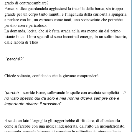
grado di contraccambiare?
Forse, si dice guardandola aggiustarsi la tracolla della borsa, sin troppo
grande per un corpo tanto minuti, è l’ingenuità della curiosità a spingerla
a parlare con lui, un estraneo come tanti, uno sconosciuto che potrebbe
persino essere pericoloso.
La domanda, lecita, che si è fatta strada nella sua mente sin dal primo
istante in cui i loro sguardi si sono incontrati emerge, in un soffio incerto,
dalle labbra di Theo
“perché?”
Chiede soltanto, confidando che la giovane comprenderà
– sorride Esme, sollevando le spalle con assoluta semplicità –
“perché
ti
ho visto spesso qui da solo e mia nonna diceva sempre che è
importante aiutare il prossimo”
E se da un lato l’orgoglio gli suggerirebbe di rifiutare, di allontanarla
come si farebbe con una mosca indesiderata, dall’alto un incondizionato,
innaturale, surreale bisogno di scacciare la solitudine di giornate lente,