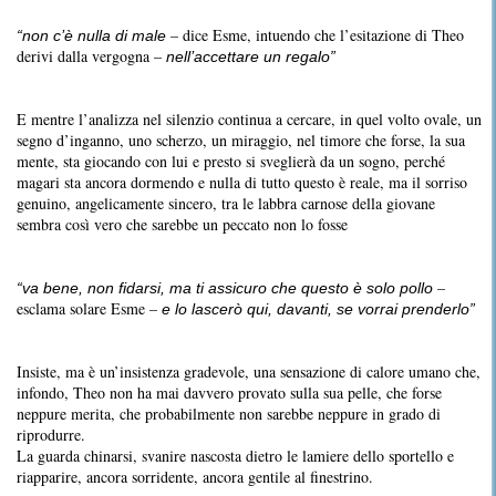
– dice Esme, intuendo che l’esitazione di Theo
“non c’è nulla di male
derivi dalla vergogna –
nell’accettare un regalo”
E mentre l’analizza nel silenzio continua a cercare, in quel volto ovale, un
segno d’inganno, uno scherzo, un miraggio, nel timore che forse, la sua
mente, sta giocando con lui e presto si sveglierà da un sogno, perché
magari sta ancora dormendo e nulla di tutto questo è reale, ma il sorriso
genuino, angelicamente sincero, tra le labbra carnose della giovane
sembra così vero che sarebbe un peccato non lo fosse
–
“va bene, non fidarsi, ma ti assicuro che questo è solo pollo
esclama solare Esme –
e lo lascerò qui, davanti, se vorrai prenderlo”
Insiste, ma è un’insistenza gradevole, una sensazione di calore umano che,
infondo, Theo non ha mai davvero provato sulla sua pelle, che forse
neppure merita, che probabilmente non sarebbe neppure in grado di
riprodurre.
La guarda chinarsi, svanire nascosta dietro le lamiere dello sportello e
riapparire, ancora sorridente, ancora gentile al finestrino.