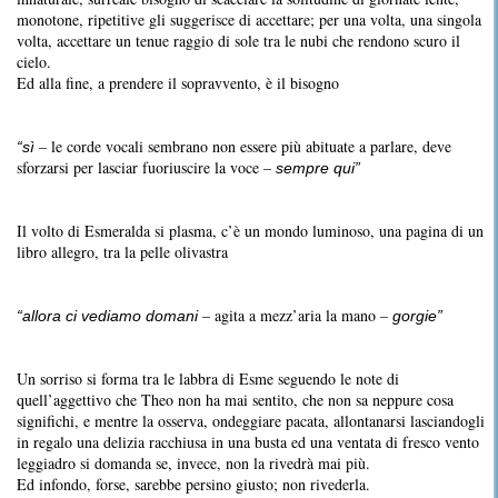
monotone, ripetitive gli suggerisce di accettare; per una volta, una singola
volta, accettare un tenue raggio di sole tra le nubi che rendono scuro il
cielo.
Ed alla fine, a prendere il sopravvento, è il bisogno
– le corde vocali sembrano non essere più abituate a parlare, deve
“sì
sforzarsi per lasciar fuoriuscire la voce –
sempre qui”
Il volto di Esmeralda si plasma, c’è un mondo luminoso, una pagina di un
libro allegro, tra la pelle olivastra
– agita a mezz’aria la mano –
“allora ci vediamo domani
gorgie”
Un sorriso si forma tra le labbra di Esme seguendo le note di
quell’aggettivo che Theo non ha mai sentito, che non sa neppure cosa
significhi, e mentre la osserva, ondeggiare pacata, allontanarsi lasciandogli
in regalo una delizia racchiusa in una busta ed una ventata di fresco vento
leggiadro si domanda se, invece, non la rivedrà mai più.
Ed infondo, forse, sarebbe persino giusto; non rivederla.