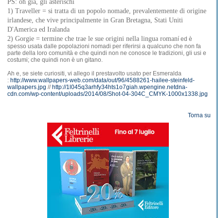
PS: oh già, gli asterischi
1) Traveller = si tratta di un popolo nomade, prevalentemente di origine
irlandese, che vive principalmente in Gran Bretagna, Stati Uniti
D'America ed Iralanda
2) Gorgie = termine che trae le sue origini nella lingua roman
í ed è
spesso usata dalle popolazioni nomadi per riferirsi a qualcuno che non fa
parte della loro comunità e che quindi non ne conosce le tradizioni, gli usi e
costumi; che quindi non è un gitano.
Ah e, se siete curiositi, vi allego il prestavolto usato per Esmeralda
:
http://www.wallpapers-web.com/data/out/96/4588261-hailee-steinfeld-
wallpapers.jpg
//
http://1l045q3arhfy34hts1o7giah.wpengine.netdna-
cdn.com/wp-content/uploads/2014/08/Shot-04-304C_CMYK-1000x1338.jpg
Torna su