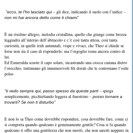
– gli dice, indicando il suolo con l’indice –
“ecco, te l’ho lasciato qui
non mi hai ancora detto come ti chiami”
È un risolino allegro, melodia cristallina, quello che giunge come brezza
leggiadra all’interno dell’abitacolo e c’è così tanta attesa, così tanta
curiosità, in quelle iridi autunnali, vispe e vivaci, che Theo si chiede se
forse non sia il caso di risponderle; ma l’orgoglio rema ancora contro di
lui.
Ed Esmeralda scuote il capo solare, incastrando una ciocca castana dietro
l’orecchio, tintinnano gli innumerevoli fili dorati che le contornano l’esile
polso
– spiega
“ti vedo sempre qui, passo spesso da queste parti
semplicemente, picchiettando leggera al finestrino –
posso tornare a
trovarti? Se non ti disturbo”
E non lo sa Theo come dovrebbe rispondere, cosa dovrebbe fare, come ci
si comporta quando qualcuno è genuinamente gentile? Cosa si fa quando
qualcuno ti offre una gentilezza che non meriti, che non saresti neppure in