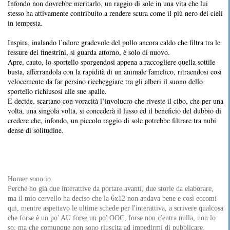
Infondo non dovrebbe meritarlo, un raggio di sole in una vita che lui
stesso ha attivamente contribuito a rendere scura come il più nero dei cieli
in tempesta.
Inspira, inalando l’odore gradevole del pollo ancora caldo che filtra tra le
fessure dei finestrini, si guarda attorno, è solo di nuovo.
Apre, cauto, lo sportello sporgendosi appena a raccogliere quella sottile
busta, afferrandola con la rapidità di un animale famelico, ritraendosi così
velocemente da far persino riecheggiare tra gli alberi il suono dello
sportello richiusosi alle sue spalle.
E decide, scartano con voracità l’involucro che riveste il cibo, che per una
volta, una singola volta, si concederà il lusso ed il beneficio del dubbio di
credere che, infondo, un piccolo raggio di sole potrebbe filtrare tra nubi
dense di solitudine.
Homer sono io.
Perché ho già due interattive da portare avanti, due storie da elaborare,
ma il mio cervello ha deciso che la 6x12 non andava bene e così eccomi
qui, mentre aspettavo le ultime schede per l'interattiva, a scrivere qualcosa
che forse è un po' AU forse un po' OOC, forse non c'entra nulla, non lo
so; ma che comunque non sono riuscita ad impedirmi di pubblicare.