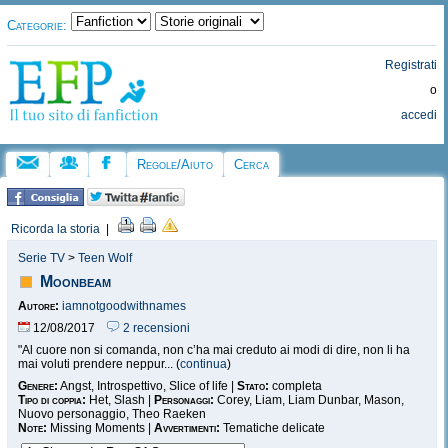
Categorie:
Registrati
o
accedi
Regole/Aiuto
Cerca
Ricorda la storia
|
Serie TV
>
Teen Wolf
Moonbeam
Autore:
iamnotgoodwithnames
12/08/2017
2 recensioni
"Al cuore non si comanda, non c’ha mai creduto ai modi di dire, non li ha
mai voluti prendere neppur... (
continua
)
Genere:
Angst, Introspettivo, Slice of life |
Stato:
completa
Tipo di coppia:
Het, Slash |
Personaggi:
Corey, Liam, Liam Dunbar, Mason,
Nuovo personaggio, Theo Raeken
Note:
Missing Moments |
Avvertimenti:
Tematiche delicate