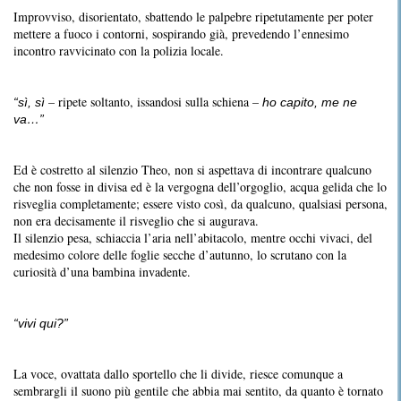
Improvviso, disorientato, sbattendo le palpebre ripetutamente per poter
mettere a fuoco i contorni, sospirando già, prevedendo l’ennesimo
incontro ravvicinato con la polizia locale.
– ripete soltanto, issandosi sulla schiena –
“sì, sì
ho capito, me ne
va…”
Ed è costretto al silenzio Theo, non si aspettava di incontrare qualcuno
che non fosse in divisa ed è la vergogna dell’orgoglio, acqua gelida che lo
risveglia completamente; essere visto così, da qualcuno, qualsiasi persona,
non era decisamente il risveglio che si augurava.
Il silenzio pesa, schiaccia l’aria nell’abitacolo, mentre occhi vivaci, del
medesimo colore delle foglie secche d’autunno, lo scrutano con la
curiosità d’una bambina invadente.
“vivi qui?”
La voce, ovattata dallo sportello che li divide, riesce comunque a
sembrargli il suono più gentile che abbia mai sentito, da quanto è tornato