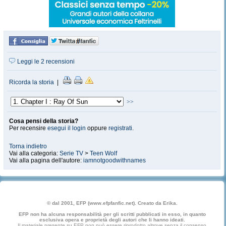
Leggi le 2 recensioni
Ricorda la storia
|
>>
Cosa pensi della storia?
Per recensire
esegui il login
oppure
registrati
.
Torna indietro
Vai alla categoria:
Serie TV
>
Teen Wolf
Vai alla pagina dell'autore:
iamnotgoodwithnames
© dal 2001, EFP (www.efpfanfic.net). Creato da Erika.
EFP non ha alcuna responsabilità per gli scritti pubblicati in esso, in quanto
esclusiva opera e proprietà degli autori che li hanno ideati.
Il materiale presente su EFP non può essere riprodotto altrove senza il consenso