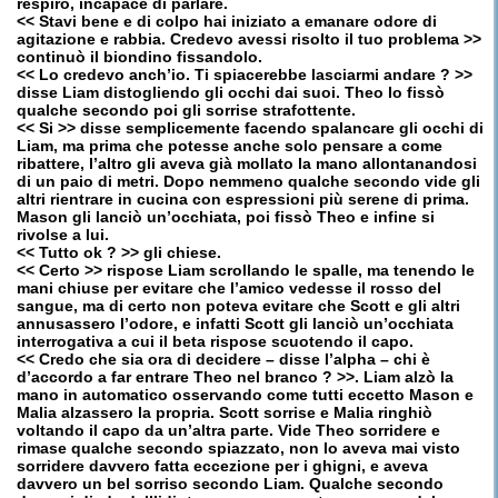
respiro, incapace di parlare.
<< Stavi bene e di colpo hai iniziato a emanare odore di
agitazione e rabbia. Credevo avessi risolto il tuo problema >>
continuò il biondino fissandolo.
<< Lo credevo anch’io. Ti spiacerebbe lasciarmi andare ? >>
disse Liam distogliendo gli occhi dai suoi. Theo lo fissò
qualche secondo poi gli sorrise strafottente.
<< Si >> disse semplicemente facendo spalancare gli occhi di
Liam, ma prima che potesse anche solo pensare a come
ribattere, l’altro gli aveva già mollato la mano allontanandosi
di un paio di metri. Dopo nemmeno qualche secondo vide gli
altri rientrare in cucina con espressioni più serene di prima.
Mason gli lanciò un’occhiata, poi fissò Theo e infine si
rivolse a lui.
<< Tutto ok ? >> gli chiese.
<< Certo >> rispose Liam scrollando le spalle, ma tenendo le
mani chiuse per evitare che l’amico vedesse il rosso del
sangue, ma di certo non poteva evitare che Scott e gli altri
annusassero l’odore, e infatti Scott gli lanciò un’occhiata
interrogativa a cui il beta rispose scuotendo il capo.
<< Credo che sia ora di decidere – disse l’alpha – chi è
d’accordo a far entrare Theo nel branco ? >>. Liam alzò la
mano in automatico osservando come tutti eccetto Mason e
Malia alzassero la propria. Scott sorrise e Malia ringhiò
voltando il capo da un’altra parte. Vide Theo sorridere e
rimase qualche secondo spiazzato, non lo aveva mai visto
sorridere davvero fatta eccezione per i ghigni, e aveva
davvero un bel sorriso secondo Liam. Qualche secondo