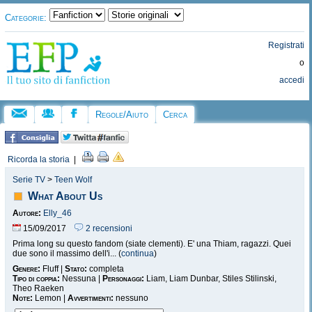
Categorie:
Registrati
o
accedi
Regole/Aiuto
Cerca
Ricorda la storia
|
Serie TV
>
Teen Wolf
What About Us
Autore:
Elly_46
15/09/2017
2 recensioni
Prima long su questo fandom (siate clementi). E' una Thiam, ragazzi. Quei
due sono il massimo dell'i... (
continua
)
Genere:
Fluff |
Stato:
completa
Tipo di coppia:
Nessuna |
Personaggi:
Liam, Liam Dunbar, Stiles Stilinski,
Theo Raeken
Note:
Lemon |
Avvertimenti:
nessuno