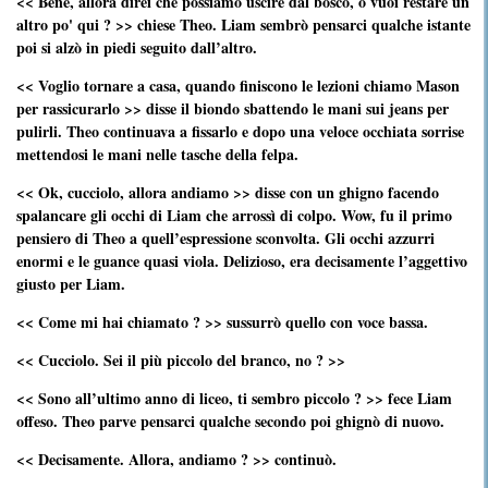
<< Bene, allora direi che possiamo uscire dal bosco, o vuoi restare un
altro po' qui ? >> chiese Theo. Liam sembrò pensarci qualche istante
poi si alzò in piedi seguito dall’altro.
<< Voglio tornare a casa, quando finiscono le lezioni chiamo Mason
per rassicurarlo >> disse il biondo sbattendo le mani sui jeans per
pulirli. Theo continuava a fissarlo e dopo una veloce occhiata sorrise
mettendosi le mani nelle tasche della felpa.
<< Ok, cucciolo, allora andiamo >> disse con un ghigno facendo
spalancare gli occhi di Liam che arrossì di colpo. Wow, fu il primo
pensiero di Theo a quell’espressione sconvolta. Gli occhi azzurri
enormi e le guance quasi viola. Delizioso, era decisamente l’aggettivo
giusto per Liam.
<< Come mi hai chiamato ? >> sussurrò quello con voce bassa.
<< Cucciolo. Sei il più piccolo del branco, no ? >>
<< Sono all’ultimo anno di liceo, ti sembro piccolo ? >> fece Liam
offeso. Theo parve pensarci qualche secondo poi ghignò di nuovo.
<< Decisamente. Allora, andiamo ? >> continuò.