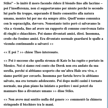
Stiles” – lo imitò il moro facendo ridere il biondo fino alle lacrime –
poi l’insofferenza, non ci sopportavamo per niente perché io secondo
lui parlo fin troppo, superando il limite consentito alla natura
umana, mentre lui per me sta sempre zitto. Quell’uomo comunica
con le sopracciglia, davvero. Nonostante tutto però ci salvavamo la
vita a vicenda, fino ad avere un rapporto di comune convivenza fatto
di ringhi e chiacchiere. Poi siamo diventati amici, direi. Insomma,
credo che fossimo amici. Era diventato normale guardarsi le spalle a
vicenda continuando a salvarci >>
<< E poi ? >> chiese Theo interessato.
<< Poi è successo che quella stronza di Kate lo ha rapito e portato in
Messico. Noi ci siamo resi conto che Derek non era andato da sua
sorella, perché si abbiamo scoperto che un’altra Hale era viva, e
siamo partiti per cercarlo. Insomma per fartela breve lo abbiamo
salvato, ma era tornato adolescente. Poi dopo molti casini è tornato
normale, ma pian piano ha iniziato a perdere i suoi poteri da
mannaro fino a diventare umano >> disse Stiles.
<< Non avevo mai sentito nulla del genere >> commentò la chimera
stringendo il bicchiere tra le mani.