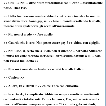
<< Cos …? No! – disse Stiles strozzandosi con il caffè – assolutamente
no!>> Theo rise.
<< Dalla tua reazione sembrerebbe il contrario. Guarda che non mi
scandalizzo mica. Sono gay, sai >> fece il biondo scrollando le spalle,
mentre Stiles spalancava gli occhi all’inverosimile.
<< No, non ci credo >> fece quello.
<< Guarda che è vero. Non posso essere gay ? >> chiese con cipiglio.
<< No! Cioè, si, certo che si. Solo non si direbbe – borbottò Stiles con
il muso nel caffè facendo sorridere l’altro seduto davanti a lui – solo
non l’avevi mai detto >>
<< Non mi è mai stato chiesto >> scrollò le spalle l’altro.
<< Capisco >>
<< Allora, tu e Derek ? >> chiese Theo con curiosità.
<< Io e Derek, è complicato. Abbiamo sempre condiviso sentimenti
contrastanti e totalizzanti. Prima la paura, Dio, mi terrorizzava da
morire all’inizio. Sempre con quel suo “Ti apro la gola coi denti,