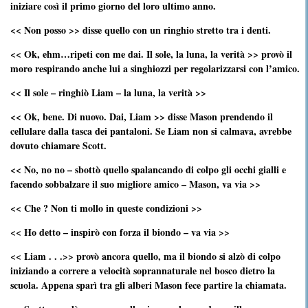
iniziare così il primo giorno del loro ultimo anno.
<< Non posso >> disse quello con un ringhio stretto tra i denti.
<< Ok, ehm…ripeti con me dai. Il sole, la luna, la verità >> provò il
moro respirando anche lui a singhiozzi per regolarizzarsi con l’amico.
<< Il sole – ringhiò Liam – la luna, la verità >>
<< Ok, bene. Di nuovo. Dai, Liam >> disse Mason prendendo il
cellulare dalla tasca dei pantaloni. Se Liam non si calmava, avrebbe
dovuto chiamare Scott.
<< No, no no – sbottò quello spalancando di colpo gli occhi gialli e
facendo sobbalzare il suo migliore amico – Mason, va via >>
<< Che ? Non ti mollo in queste condizioni >>
<< Ho detto – inspirò con forza il biondo – va via >>
<< Liam . . .>> provò ancora quello, ma il biondo si alzò di colpo
iniziando a correre a velocità soprannaturale nel bosco dietro la
scuola. Appena sparì tra gli alberi Mason fece partire la chiamata.