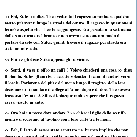
<< Ehi, Stiles >> disse Theo vedendo il ragazzo camminare qualche
metro più avanti lungo la strada del centro. Il ragazzo in questione si
fermò e aspettò che Theo lo raggiungesse. Era passata una settimana
dalla sua entrata nel branco e non aveva avuto ancora modo di
parlare da solo con Stiles, quindi trovare il ragazzo per strada era
stato un miracolo.
<< Ehi >> gli disse Stiles appena gli fu vicino.
<< Senti, ti va se ti offro un caffè ? Volevo chiederti una cosa >> disse
il biondo. Stiles gli sorrise e accettò volentieri incamminandosi verso
il locale. Parlarono del più e del meno lungo il tragitto, della loro
decisione di rimandare il college all’anno dopo e di dove Theo aveva
trascorso l’estate. A Stiles dispiacque molto sapere che il ragazzo
aveva vissuto in auto.
<< Ora hai un posto dove andare ? >> chiese il figlio dello sceriffo
mentre si sedevano al tavolino con i loro caffè tra le mani.
<< Beh, il fatto di essere stato accettato nel branco implica che non
devo più vagare di città in città, quindi questo è positivo. Ho preso