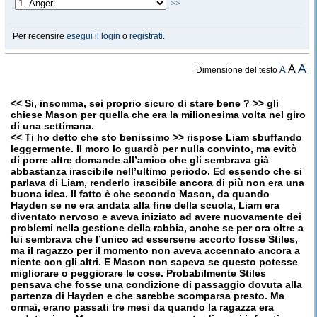
>>
Per recensire
esegui il login
o
registrati
.
A
A
A
Dimensione del testo
<< Si, insomma, sei proprio sicuro di stare bene ? >> gli
chiese Mason per quella che era la milionesima volta nel giro
di una settimana.
<< Ti ho detto che sto benissimo >> rispose Liam sbuffando
leggermente. Il moro lo guardò per nulla convinto, ma evitò
di porre altre domande all’amico che gli sembrava già
abbastanza irascibile nell’ultimo periodo. Ed essendo che si
parlava di Liam, renderlo irascibile ancora di più non era una
buona idea. Il fatto è che secondo Mason, da quando
Hayden se ne era andata alla fine della scuola, Liam era
diventato nervoso e aveva iniziato ad avere nuovamente dei
problemi nella gestione della rabbia, anche se per ora oltre a
lui sembrava che l’unico ad essersene accorto fosse Stiles,
ma il ragazzo per il momento non aveva accennato ancora a
niente con gli altri. E Mason non sapeva se questo potesse
migliorare o peggiorare le cose. Probabilmente Stiles
pensava che fosse una condizione di passaggio dovuta alla
partenza di Hayden e che sarebbe scomparsa presto. Ma
ormai, erano passati tre mesi da quando la ragazza era