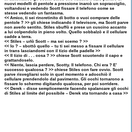
nuovi modelli di pentole a pressione inarcò un sopracciglio,
voltandosi e vedendo Scott fissare il telefono come se
stesse vedendo un fantasma.
<< Amico, ti sei rincretinito di botto o vuoi comprare delle
pentole ? >> gli chiese indicando il televisore, ma Scott parve
non averlo sentito. Stiles sbuffò e prese un cuscino accanto
a lui colpendolo in pieno volto. Quello sobbalzò e il cellulare
cadde a terra.
<< Stiles – urlò Scott – ma sei scemo ? >>
<< Io ? – sbottò quello – tu ti sei messo a fissare il cellulare
in trans lasciandomi con il tizio delle padelle >>
<< Il tizio di . . . cosa ? >> chiese Scott scuotendo il capo e
grattandoselo.
<< Niente, lascia perdere, Scotty. Il telefono. Chi era ? E’
successo qualcosa ? >> chiese Stiles con fare ovvio. Scott
parve risvegliarsi solo in quel momento e adocchiò il
cellulare prendendolo dal pavimento. Gli occhi tornarono a
fissare lo schermo digitando qualcosa, per poi sorridere.
<< Derek – disse semplicemente facendo spalancare gli occhi
di Stiles al limite del possibile – Derek sta tornando a casa >>