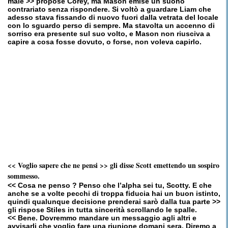
male >> propose Corey, ma Mason emise un suono
contrariato senza rispondere. Si voltò a guardare Liam che
adesso stava fissando di nuovo fuori dalla vetrata del locale
con lo sguardo perso di sempre. Ma stavolta un accenno di
sorriso era presente sul suo volto, e Mason non riusciva a
capire a cosa fosse dovuto, o forse, non voleva capirlo.
<< Voglio sapere che ne pensi >> gli disse Scott emettendo un sospiro
sommesso.
<< Cosa ne penso ? Penso che l’alpha sei tu, Scotty. E che
anche se a volte pecchi di troppa fiducia hai un buon istinto,
quindi qualunque decisione prenderai sarò dalla tua parte >>
gli rispose Stiles in tutta sincerità scrollando le spalle.
<< Bene. Dovremmo mandare un messaggio agli altri e
avvisarli che voglio fare una riunione domani sera. Diremo a