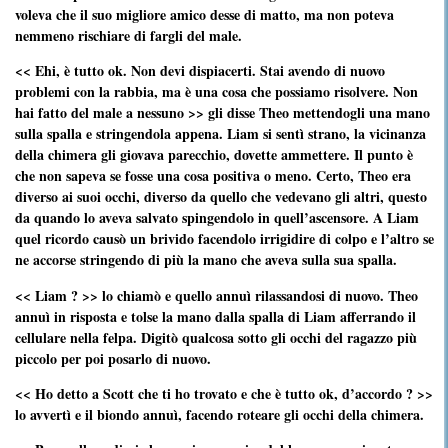
voleva che il suo migliore amico desse di matto, ma non poteva
nemmeno rischiare di fargli del male.
<< Ehi, è tutto ok. Non devi dispiacerti. Stai avendo di nuovo
problemi con la rabbia, ma è una cosa che possiamo risolvere. Non
hai fatto del male a nessuno >> gli disse Theo mettendogli una mano
sulla spalla e stringendola appena. Liam si sentì strano, la vicinanza
della chimera gli giovava parecchio, dovette ammettere. Il punto è
che non sapeva se fosse una cosa positiva o meno. Certo, Theo era
diverso ai suoi occhi, diverso da quello che vedevano gli altri, questo
da quando lo aveva salvato spingendolo in quell’ascensore. A Liam
quel ricordo causò un brivido facendolo irrigidire di colpo e l’altro se
ne accorse stringendo di più la mano che aveva sulla sua spalla.
<< Liam ? >> lo chiamò e quello annuì rilassandosi di nuovo. Theo
annuì in risposta e tolse la mano dalla spalla di Liam afferrando il
cellulare nella felpa. Digitò qualcosa sotto gli occhi del ragazzo più
piccolo per poi posarlo di nuovo.
<< Ho detto a Scott che ti ho trovato e che è tutto ok, d’accordo ? >>
lo avvertì e il biondo annuì, facendo roteare gli occhi della chimera.