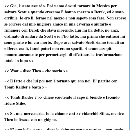
<< Già, è stato assurdo. Poi siamo dovuti tornare in Messico per
salvare Scott e quando eravamo lì hanno sparato a Derek, ed è stato
orribile. Io ero lì, fermo nel mezzo e non sapevo cosa fare. Non sapevo
se correre dal mio migliore amico in una caverna e aiutarlo o
rimanere con Derek che stava morendo. Lui mi ha detto, no anzi,
ordinato di andare da Scott e io l’ho fatto, ma prima che entrassi mi
sono girato e lui era morto. Dopo aver salvato Scott siamo tornati su
e Derek era lì, i suoi poteri non erano spariti, si erano assopiti
momentaneamente per permettergli di effettuare la trasformazione
totale in lupo >>
<< Wow – disse Theo – che storia >>
<< Il fatto è che lui poi non è tornato qui con noi. E’ partito con
Tomb Raider e basta >>
<< Tomb Raider ? >> chiese scuotendo il capo il biondo e facendo
ridere Stiles.
<< Si, una mercenaria. Io la chiamo così >> ridacchiò Stiles, mentre
Theo lo fissava con un ghigno.
<< E’ una bella storia – disse la chimera con un sospiro – non credo