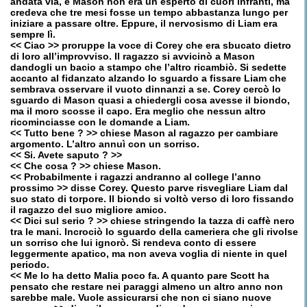
andata via, e Mason non era un esperto di cuori infranti, ma
credeva che tre mesi fosse un tempo abbastanza lungo per
iniziare a passare oltre. Eppure, il nervosismo di Liam era
sempre lì.
<< Ciao >> proruppe la voce di Corey che era sbucato dietro
di loro all’improvviso. Il ragazzo si avvicinò a Mason
dandogli un bacio a stampo che l’altro ricambiò. Si sedette
accanto al fidanzato alzando lo sguardo a fissare Liam che
sembrava osservare il vuoto dinnanzi a se. Corey cercò lo
sguardo di Mason quasi a chiedergli cosa avesse il biondo,
ma il moro scosse il capo. Era meglio che nessun altro
ricominciasse con le domande a Liam.
<< Tutto bene ? >> chiese Mason al ragazzo per cambiare
argomento. L’altro annuì con un sorriso.
<< Si. Avete saputo ? >>
<< Che cosa ? >> chiese Mason.
<< Probabilmente i ragazzi andranno al college l’anno
prossimo >> disse Corey. Questo parve risvegliare Liam dal
suo stato di torpore. Il biondo si voltò verso di loro fissando
il ragazzo del suo migliore amico.
<< Dici sul serio ? >> chiese stringendo la tazza di caffè nero
tra le mani. Incrociò lo sguardo della cameriera che gli rivolse
un sorriso che lui ignorò. Si rendeva conto di essere
leggermente apatico, ma non aveva voglia di niente in quel
periodo.
<< Me lo ha detto Malia poco fa. A quanto pare Scott ha
pensato che restare nei paraggi almeno un altro anno non
sarebbe male. Vuole assicurarsi che non ci siano nuove