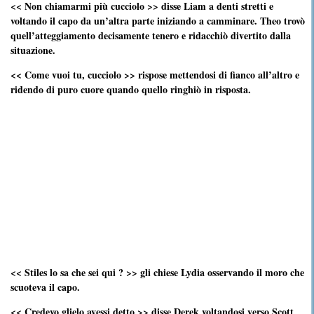
<< Non chiamarmi più cucciolo >> disse Liam a denti stretti e
voltando il capo da un’altra parte iniziando a camminare. Theo trovò
quell’atteggiamento decisamente tenero e ridacchiò divertito dalla
situazione.
<< Come vuoi tu, cucciolo >> rispose mettendosi di fianco all’altro e
ridendo di puro cuore quando quello ringhiò in risposta.
<< Stiles lo sa che sei qui ? >> gli chiese Lydia osservando il moro che
scuoteva il capo.
<< Credevo glielo avessi detto >> disse Derek voltandosi verso Scott