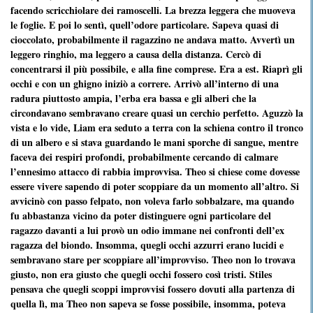
facendo scricchiolare dei ramoscelli. La brezza leggera che muoveva
le foglie. E poi lo sentì, quell’odore particolare. Sapeva quasi di
cioccolato, probabilmente il ragazzino ne andava matto. Avvertì un
leggero ringhio, ma leggero a causa della distanza. Cercò di
concentrarsi il più possibile, e alla fine comprese. Era a est. Riaprì gli
occhi e con un ghigno iniziò a correre. Arrivò all’interno di una
radura piuttosto ampia, l’erba era bassa e gli alberi che la
circondavano sembravano creare quasi un cerchio perfetto. Aguzzò la
vista e lo vide, Liam era seduto a terra con la schiena contro il tronco
di un albero e si stava guardando le mani sporche di sangue, mentre
faceva dei respiri profondi, probabilmente cercando di calmare
l’ennesimo attacco di rabbia improvvisa. Theo si chiese come dovesse
essere vivere sapendo di poter scoppiare da un momento all’altro. Si
avvicinò con passo felpato, non voleva farlo sobbalzare, ma quando
fu abbastanza vicino da poter distinguere ogni particolare del
ragazzo davanti a lui provò un odio immane nei confronti dell’ex
ragazza del biondo. Insomma, quegli occhi azzurri erano lucidi e
sembravano stare per scoppiare all’improvviso. Theo non lo trovava
giusto, non era giusto che quegli occhi fossero così tristi. Stiles
pensava che quegli scoppi improvvisi fossero dovuti alla partenza di
quella lì, ma Theo non sapeva se fosse possibile, insomma, poteva