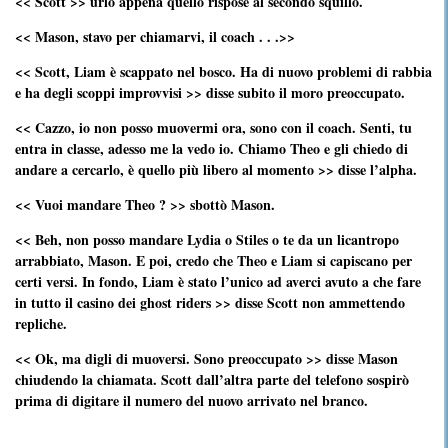
<< Scott >> urlò appena quello rispose al secondo squillo.
<< Mason, stavo per chiamarvi, il coach . . .>>
<< Scott, Liam è scappato nel bosco. Ha di nuovo problemi di rabbia
e ha degli scoppi improvvisi >> disse subito il moro preoccupato.
<< Cazzo, io non posso muovermi ora, sono con il coach. Senti, tu
entra in classe, adesso me la vedo io. Chiamo Theo e gli chiedo di
andare a cercarlo, è quello più libero al momento >> disse l’alpha.
<< Vuoi mandare Theo ? >> sbottò Mason.
<< Beh, non posso mandare Lydia o Stiles o te da un licantropo
arrabbiato, Mason. E poi, credo che Theo e Liam si capiscano per
certi versi. In fondo, Liam è stato l’unico ad averci avuto a che fare
in tutto il casino dei ghost riders >> disse Scott non ammettendo
repliche.
<< Ok, ma digli di muoversi. Sono preoccupato >> disse Mason
chiudendo la chiamata. Scott dall’altra parte del telefono sospirò
prima di digitare il numero del nuovo arrivato nel branco.