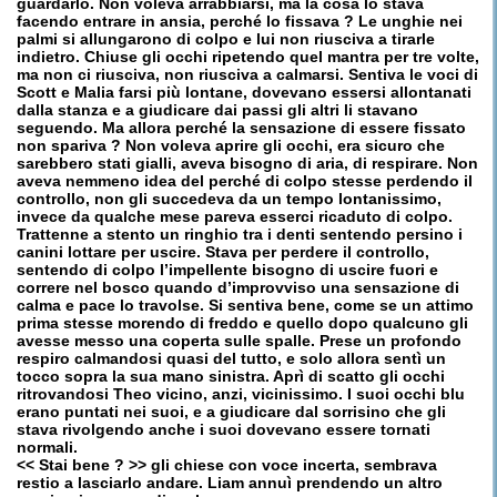
guardarlo. Non voleva arrabbiarsi, ma la cosa lo stava
facendo entrare in ansia, perché lo fissava ? Le unghie nei
palmi si allungarono di colpo e lui non riusciva a tirarle
indietro. Chiuse gli occhi ripetendo quel mantra per tre volte,
ma non ci riusciva, non riusciva a calmarsi. Sentiva le voci di
Scott e Malia farsi più lontane, dovevano essersi allontanati
dalla stanza e a giudicare dai passi gli altri li stavano
seguendo. Ma allora perché la sensazione di essere fissato
non spariva ? Non voleva aprire gli occhi, era sicuro che
sarebbero stati gialli, aveva bisogno di aria, di respirare. Non
aveva nemmeno idea del perché di colpo stesse perdendo il
controllo, non gli succedeva da un tempo lontanissimo,
invece da qualche mese pareva esserci ricaduto di colpo.
Trattenne a stento un ringhio tra i denti sentendo persino i
canini lottare per uscire. Stava per perdere il controllo,
sentendo di colpo l’impellente bisogno di uscire fuori e
correre nel bosco quando d’improvviso una sensazione di
calma e pace lo travolse. Si sentiva bene, come se un attimo
prima stesse morendo di freddo e quello dopo qualcuno gli
avesse messo una coperta sulle spalle. Prese un profondo
respiro calmandosi quasi del tutto, e solo allora sentì un
tocco sopra la sua mano sinistra. Aprì di scatto gli occhi
ritrovandosi Theo vicino, anzi, vicinissimo. I suoi occhi blu
erano puntati nei suoi, e a giudicare dal sorrisino che gli
stava rivolgendo anche i suoi dovevano essere tornati
normali.
<< Stai bene ? >> gli chiese con voce incerta, sembrava
restio a lasciarlo andare. Liam annuì prendendo un altro