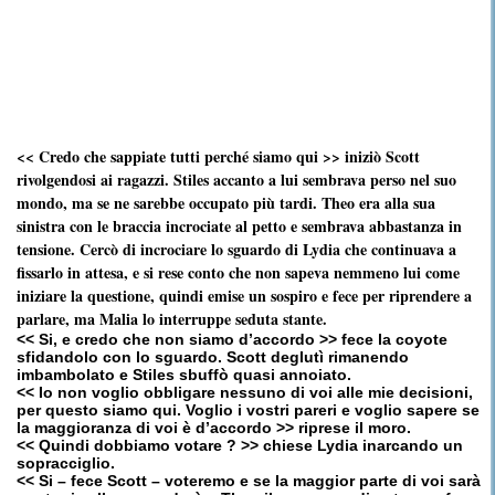
<< Credo che sappiate tutti perché siamo qui >> iniziò Scott
rivolgendosi ai ragazzi. Stiles accanto a lui sembrava perso nel suo
mondo, ma se ne sarebbe occupato più tardi. Theo era alla sua
sinistra con le braccia incrociate al petto e sembrava abbastanza in
tensione. Cercò di incrociare lo sguardo di Lydia che continuava a
fissarlo in attesa, e si rese conto che non sapeva nemmeno lui come
iniziare la questione, quindi emise un sospiro e fece per riprendere a
parlare, ma Malia lo interruppe seduta stante.
<< Si, e credo che non siamo d’accordo >> fece la coyote
sfidandolo con lo sguardo. Scott deglutì rimanendo
imbambolato e Stiles sbuffò quasi annoiato.
<< Io non voglio obbligare nessuno di voi alle mie decisioni,
per questo siamo qui. Voglio i vostri pareri e voglio sapere se
la maggioranza di voi è d’accordo >> riprese il moro.
<< Quindi dobbiamo votare ? >> chiese Lydia inarcando un
sopracciglio.
<< Si – fece Scott – voteremo e se la maggior parte di voi sarà