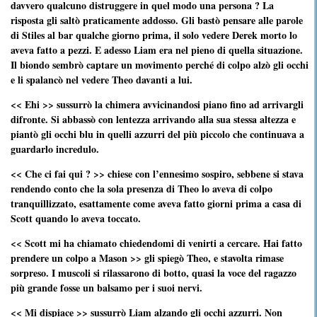
davvero qualcuno distruggere in quel modo una persona ? La
risposta gli saltò praticamente addosso. Gli bastò pensare alle parole
di Stiles al bar qualche giorno prima, il solo vedere Derek morto lo
aveva fatto a pezzi. E adesso Liam era nel pieno di quella situazione.
Il biondo sembrò captare un movimento perché di colpo alzò gli occhi
e li spalancò nel vedere Theo davanti a lui.
<< Ehi >> sussurrò la chimera avvicinandosi piano fino ad arrivargli
difronte. Si abbassò con lentezza arrivando alla sua stessa altezza e
piantò gli occhi blu in quelli azzurri del più piccolo che continuava a
guardarlo incredulo.
<< Che ci fai qui ? >> chiese con l’ennesimo sospiro, sebbene si stava
rendendo conto che la sola presenza di Theo lo aveva di colpo
tranquillizzato, esattamente come aveva fatto giorni prima a casa di
Scott quando lo aveva toccato.
<< Scott mi ha chiamato chiedendomi di venirti a cercare. Hai fatto
prendere un colpo a Mason >> gli spiegò Theo, e stavolta rimase
sorpreso. I muscoli si rilassarono di botto, quasi la voce del ragazzo
più grande fosse un balsamo per i suoi nervi.
<< Mi dispiace >> sussurrò Liam alzando gli occhi azzurri. Non