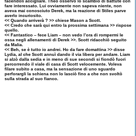
facendoli accigliare. Theo osservò lo scambio di battute con
fare interessato. Lui ovviamente non sapeva niente, non
aveva mai conosciuto Derek, ma la reazione di Stiles parve
averlo incuriosito.
<< Quando arriverà ? >> chiese Mason a Scott.
<< Credo che sarà qui entro la prossima settimana >> rispose
quello.
<< Fantastico – fece Liam – non vedo l’ora di rompermi le
ossa negli allenamenti di Derek >>. Scott ridacchiò seguito
da Malia.
<< Beh, se è tutto io andrei. Ho da fare domattina >> disse
Lydia, al che Scott annuì dando il via libera per andare. Liam
si alzò dalla sedia e in meno di sue secondi si fiondò fuori
percorrendo il viale di casa di Scott velocemente. Voleva
filare subito a casa, ma la sensazione di uno sguardo
perforargli la schiena non lo lasciò fino a che non svoltò
sulla strada al suo fianco.