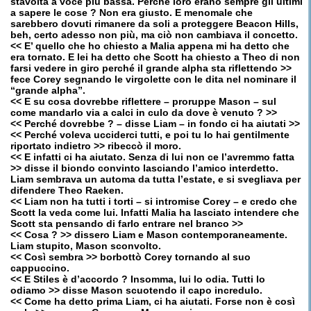
stavolta a voce più bassa. Perché loro erano sempre gli ultimi
a sapere le cose ? Non era giusto. E menomale che
sarebbero dovuti rimanere da soli a proteggere Beacon Hills,
beh, certo adesso non più, ma ciò non cambiava il concetto.
<< E’ quello che ho chiesto a Malia appena mi ha detto che
era tornato. E lei ha detto che Scott ha chiesto a Theo di non
farsi vedere in giro perché il grande alpha sta riflettendo >>
fece Corey segnando le virgolette con le dita nel nominare il
“grande alpha”.
<< E su cosa dovrebbe riflettere – proruppe Mason – sul
come mandarlo via a calci in culo da dove è venuto ? >>
<< Perché dovrebbe ? – disse Liam – in fondo ci ha aiutati >>
<< Perché voleva ucciderci tutti, e poi tu lo hai gentilmente
riportato indietro >> ribeccò il moro.
<< E infatti ci ha aiutato. Senza di lui non ce l’avremmo fatta
>> disse il biondo convinto lasciando l’amico interdetto.
Liam sembrava un automa da tutta l’estate, e si svegliava per
difendere Theo Raeken.
<< Liam non ha tutti i torti – si intromise Corey – e credo che
Scott la veda come lui. Infatti Malia ha lasciato intendere che
Scott sta pensando di farlo entrare nel branco >>
<< Cosa ? >> dissero Liam e Mason contemporaneamente.
Liam stupito, Mason sconvolto.
<< Così sembra >> borbottò Corey tornando al suo
cappuccino.
<< E Stiles è d’accordo ? Insomma, lui lo odia. Tutti lo
odiamo >> disse Mason scuotendo il capo incredulo.
<< Come ha detto prima Liam, ci ha aiutati. Forse non è così