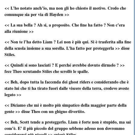
<< L’ho notato anch’io, ma non gli ho chiesto il motivo. Credo che
comunque sia per via di Hayden >>
<< La sua bella ? Ah si, a proposito. Che fine ha fatto ? Non c’era
alla riunione >>
<< Non te l’ha detto Liam ? Lei non è più qui. Si è trasferita alla fine
della scuola insieme a sua sorella. L’ha fatto per proteggerla >> disse
Stiles.
<< Quindi si sono lasciati ? E perché avrebbe dovuto dirmelo ? >>
fece Theo scrutando Stiles che scrollò le spalle.
<< Beh, dopo tutta la faccenda dei ghost riders e considerando che è
stato lui che ti ha tirato fuori dalle viscere della terra, credevo aveste
legato >>
<< Diciamo che mi è molto più simpatico della maggior parte della
gente >> disse Theo con un ghigno divertito.
<< Beh, Scott tende a proteggerlo. Liam è forte non è stupido, ma sai
com’è. E’ il più piccolo del gruppo sebbene adesso non dovremmo
considerarci più piccoli >> spiegò Stiles.