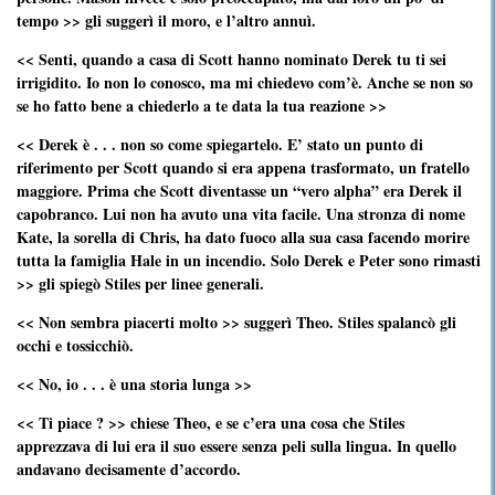
tempo >> gli suggerì il moro, e l’altro annuì.
<< Senti, quando a casa di Scott hanno nominato Derek tu ti sei
irrigidito. Io non lo conosco, ma mi chiedevo com’è. Anche se non so
se ho fatto bene a chiederlo a te data la tua reazione >>
<< Derek è . . . non so come spiegartelo. E’ stato un punto di
riferimento per Scott quando si era appena trasformato, un fratello
maggiore. Prima che Scott diventasse un “vero alpha” era Derek il
capobranco. Lui non ha avuto una vita facile. Una stronza di nome
Kate, la sorella di Chris, ha dato fuoco alla sua casa facendo morire
tutta la famiglia Hale in un incendio. Solo Derek e Peter sono rimasti
>> gli spiegò Stiles per linee generali.
<< Non sembra piacerti molto >> suggerì Theo. Stiles spalancò gli
occhi e tossicchiò.
<< No, io . . . è una storia lunga >>
<< Ti piace ? >> chiese Theo, e se c’era una cosa che Stiles
apprezzava di lui era il suo essere senza peli sulla lingua. In quello
andavano decisamente d’accordo.