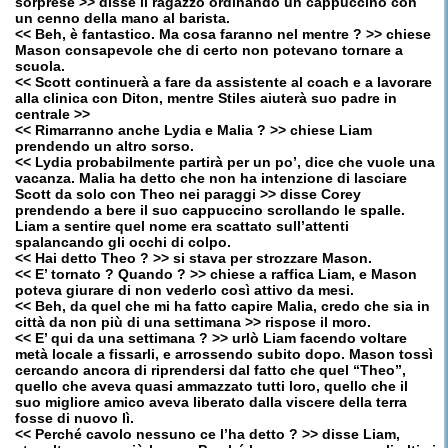
sorprese >> disse il ragazzo ordinando un cappuccino con
un cenno della mano al barista.
<< Beh, è fantastico. Ma cosa faranno nel mentre ? >> chiese
Mason consapevole che di certo non potevano tornare a
scuola.
<< Scott continuerà a fare da assistente al coach e a lavorare
alla clinica con Diton, mentre Stiles aiuterà suo padre in
centrale >>
<< Rimarranno anche Lydia e Malia ? >> chiese Liam
prendendo un altro sorso.
<< Lydia probabilmente partirà per un po’, dice che vuole una
vacanza. Malia ha detto che non ha intenzione di lasciare
Scott da solo con Theo nei paraggi >> disse Corey
prendendo a bere il suo cappuccino scrollando le spalle.
Liam a sentire quel nome era scattato sull’attenti
spalancando gli occhi di colpo.
<< Hai detto Theo ? >> si stava per strozzare Mason.
<< E’ tornato ? Quando ? >> chiese a raffica Liam, e Mason
poteva giurare di non vederlo così attivo da mesi.
<< Beh, da quel che mi ha fatto capire Malia, credo che sia in
città da non più di una settimana >> rispose il moro.
<< E’ qui da una settimana ? >> urlò Liam facendo voltare
metà locale a fissarli, e arrossendo subito dopo. Mason tossì
cercando ancora di riprendersi dal fatto che quel “Theo”,
quello che aveva quasi ammazzato tutti loro, quello che il
suo migliore amico aveva liberato dalla viscere della terra
fosse di nuovo lì.
<< Perché cavolo nessuno ce l’ha detto ? >> disse Liam,