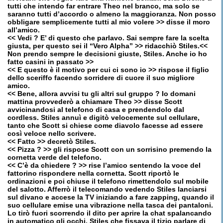
tutti che intendo far entrare Theo nel branco, ma solo se
saranno tutti d’accordo o almeno la maggioranza. Non posso
obbligare semplicemente tutti al mio volere >> disse il moro
all’amico.
<< Vedi ? E’ di questo che parlavo. Sai sempre fare la scelta
giusta, per questo sei il “Vero Alpha” >> ridacchiò Stiles.<<
Non prendo sempre le decisioni giuste, Stiles. Anche io ho
fatto casini in passato >>
<< E questo è il motivo per cui ci sono io >> rispose il figlio
dello sceriffo facendo sorridere di cuore il suo migliore
amico.
<< Bene, allora avvisi tu gli altri sul gruppo ? Io domani
mattina provvederò a chiamare Theo >> disse Scott
avvicinandosi al telefono di casa e prendendolo dal
cordless. Stiles annuì e digitò velocemente sul cellulare,
tanto che Scott si chiese come diavolo facesse ad essere
così veloce nello scrivere.
<< Fatto >> decretò Stiles.
<< Pizza ? >> gli rispose Scott con un sorrisino premendo la
cornetta verde del telefono.
<< C’è da chiedere ? >> rise l’amico sentendo la voce del
fattorino rispondere nella cornetta. Scott riportò le
ordinazioni e poi chiuse il telefono rimettendolo sul mobile
del salotto. Afferrò il telecomando vedendo Stiles lanciarsi
sul divano e accese la TV iniziando a fare zapping, quando il
suo cellulare emise una vibrazione nella tasca dei pantaloni.
Lo tirò fuori scorrendo il dito per aprire la chat spalancando
in automatico gli occhi. Stiles che fissava il tizio parlare di