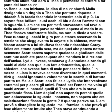
contraria allora non darò a Theo il permesso di entrare a far
parte del branco >>
<< Bene, allora iniziamo. Io dico di no >> sbottò Malia
rivolgendo un ringhio a Theo che per tutta risposta le
ridacchiò in faccia facendola innervosire solo di più. La
coyote fece brillare i suoi occhi di blu e Scott l’ammonì con
lo sguardo. Liam che era per metà stravaccato sul tavolo
della cucina di Scott parve sorridere appena al modo in cui
Theo fissava strafottente Malia, ma non lo diede a vedere.
Fece ruotare gli occhi in giro per la stanza osservando la
tensione che aleggiava tra la coyote e la chimera, mentre
Mason accanto a lui sbuffava facendo ridacchiare Corey.
Stiles era strano quella sera, ma da quel che poteva notare
nemmeno Scott pareva saperne qualcosa a giudicare dalle
continue occhiate preoccupate che mandava in direzione
dell’amico. Lydia, invece, sembrava già annoiata alzando gli
occhi al cielo con quel suo fare aristocratico, quasi a
chiedersi che avesse fatto di male per essere finita lì in
mezzo, e Liam la trovava sempre divertente in quei momenti.
Alzò gli occhi ignorando volutamente lo scambio di battute
partito tra Malia e Scott, con Stiles e Lydia che intervenivano
entrambi per placare gli animi. Roteò per l’ennesima volta gli
occhi azzurri e incrociò quelli di Theo che ora lo stava
guardando fisso. Liam deglutì non capendo perché quello
non abbassasse lo sguardo, insomma, non sapeva che era
maleducazione fissare la gente ? A quanto pareva no. Liam
provò a distogliere lo sguardo, ma il formicolio che provò gli
fece chiaramente intuire che Theo stava continuando a