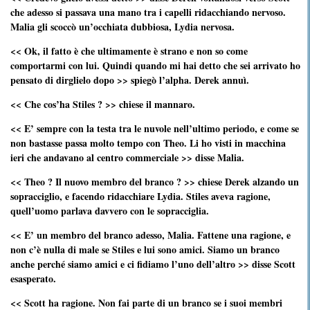
che adesso si passava una mano tra i capelli ridacchiando nervoso.
Malia gli scoccò un’occhiata dubbiosa, Lydia nervosa.
<< Ok, il fatto è che ultimamente è strano e non so come
comportarmi con lui. Quindi quando mi hai detto che sei arrivato ho
pensato di dirglielo dopo >> spiegò l’alpha. Derek annuì.
<< Che cos’ha Stiles ? >> chiese il mannaro.
<< E’ sempre con la testa tra le nuvole nell’ultimo periodo, e come se
non bastasse passa molto tempo con Theo. Li ho visti in macchina
ieri che andavano al centro commerciale >> disse Malia.
<< Theo ? Il nuovo membro del branco ? >> chiese Derek alzando un
sopracciglio, e facendo ridacchiare Lydia. Stiles aveva ragione,
quell’uomo parlava davvero con le sopracciglia.
<< E’ un membro del branco adesso, Malia. Fattene una ragione, e
non c’è nulla di male se Stiles e lui sono amici. Siamo un branco
anche perché siamo amici e ci fidiamo l’uno dell’altro >> disse Scott
esasperato.
<< Scott ha ragione. Non fai parte di un branco se i suoi membri