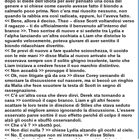
dopo si diede dell’idiota per aver pensato una cosa del
genere e si chiese come cavolo avesse fatto il biondo a
calmarlo poco prima. Non c’era mai riuscito nessuno, non
quando la rabbia era così radicata, eppure, lui l’aveva fatto.
<< Bene, allora è deciso. Theo – disse Scott voltandosi verso
il ragazzo – ti do ufficialmente il benvenuto all’interno del
branco >>. Theo sorrise di nuovo e si sedette tra Lydia e
l’alpha lanciando un’altra occhiata a Liam che distolse lo
sguardo velocemente, poteva giurare di aver sentito il
biondo ridacchiare divertito.
<< Se provi di nuovo a fare qualche sciocchezza, ti uccido
con le mie mani >> disse Malia al nuovo arrivato che la
osservava sempre con il solito ghigno insolente, tanto che
Liam iniziava a credere fosse il suo marchio distintivo.
<< Non accadrà >> proruppe il biondo.
<< Ok, non litigate già da ora >> disse Corey cercando di
smorzare la discussione sul nascere, ma si beccò un ringhio
da Malia che fece scuotere la testa di Scott in segno di
rassegnazione.
<< C’è un’altra cosa che devo dirvi. Derek sta tornando a
casa >> continuò il capo branco. Liam e gli altri fecero
scattare le loro teste in direzione di Stiles che stava seduto
accanto al migliore amico ignorando la discussione. L’essere
osservato parve sortire il suo effetto perché di colpo il moro
alzò gli occhi e sbuffò osservandoli.
<< Che c’è ? >> sbottò poi.
<< Non dici nulla ? >> chiese Lydia alzando gli occhi al cielo.
<< No. E comunque non mi interessa >> disse Stiles