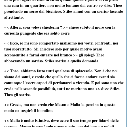
una casa in un quartiere non molto lontano dal centro >> disse Theo
prendendo un sorso dal bicchiere. Stiles annuì con un sorriso facendo
altrettanto.
<< Allora, cosa volevi chiedermi ? >> chiese subito il moro con la
curiosità pungente che era solito avere.
<< Ecco, io mi sono comportato malissimo nei vostri confronti, nei
tuoi soprattutto. Mi chiedevo solo per quale motivo avessi
acconsentito a farmi entrare nel branco >> gli spiegò Theo
abbozzando un sorriso. Stiles sorrise a quella domanda.
<< Theo, abbiamo fatto tutti qualcosa di spiacevole. Non è che noi
siamo dei santi, e credo che quello che ci faccia andare avanti sia
comunque l’essere capaci di perdonarci a vicenda. E poi sono uno che
crede nelle seconde possibilità, tutti ne meritano una >> disse Stiles.
Theo gli sorrise.
<< Grazie, ma non credo che Mason e Malia la pensino in questo
modo >> sospirò il biondino.
<< Malia è molto istintiva, deve avere il suo tempo per fidarsi delle
persone. Mason invece è solo preoccupato, ma dai loro un po' di