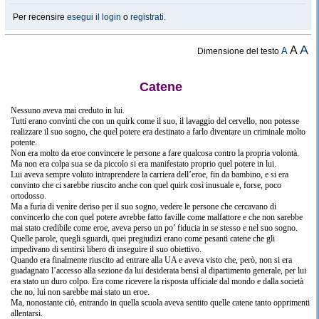
Per recensire
esegui il login
o
registrati
.
A
A
A
Dimensione del testo
Catene
Nessuno aveva mai creduto in lui.
Tutti erano convinti che con un quirk come il suo, il lavaggio del cervello, non potesse
realizzare il suo sogno, che quel potere era destinato a farlo diventare un criminale molto
potente.
Non era molto da eroe convincere le persone a fare qualcosa contro la propria volontà.
Ma non era colpa sua se da piccolo si era manifestato proprio quel potere in lui.
Lui aveva sempre voluto intraprendere la carriera dell’eroe, fin da bambino, e si era
convinto che ci sarebbe riuscito anche con quel quirk così inusuale e, forse, poco
ortodosso.
Ma a furia di venire deriso per il suo sogno, vedere le persone che cercavano di
convincerlo che con quel potere avrebbe fatto faville come malfattore e che non sarebbe
mai stato credibile come eroe, aveva perso un po’ fiducia in se stesso e nel suo sogno.
Quelle parole, quegli sguardi, quei pregiudizi erano come pesanti catene che gli
impedivano di sentirsi libero di inseguire il suo obiettivo.
Quando era finalmente riuscito ad entrare alla UA e aveva visto che, però, non si era
guadagnato l’accesso alla sezione da lui desiderata bensì al dipartimento generale, per lui
era stato un duro colpo. Era come ricevere la risposta ufficiale dal mondo e dalla società
che no, lui non sarebbe mai stato un eroe.
Ma, nonostante ciò, entrando in quella scuola aveva sentito quelle catene tanto opprimenti
allentarsi.