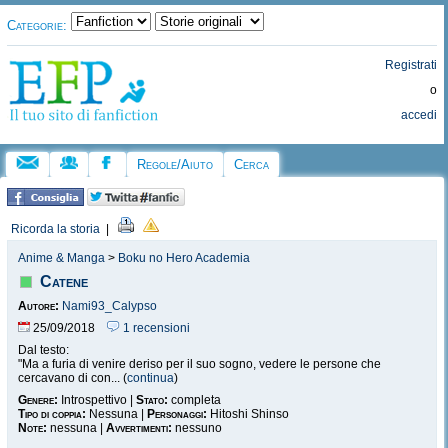
Categorie:
Registrati
o
accedi
Regole/Aiuto
Cerca
Ricorda la storia
|
Anime & Manga
>
Boku no Hero Academia
Catene
Autore:
Nami93_Calypso
25/09/2018
1 recensioni
Dal testo:
"Ma a furia di venire deriso per il suo sogno, vedere le persone che
cercavano di con... (
continua
)
Genere:
Introspettivo |
Stato:
completa
Tipo di coppia:
Nessuna |
Personaggi:
Hitoshi Shinso
Note:
nessuna |
Avvertimenti:
nessuno