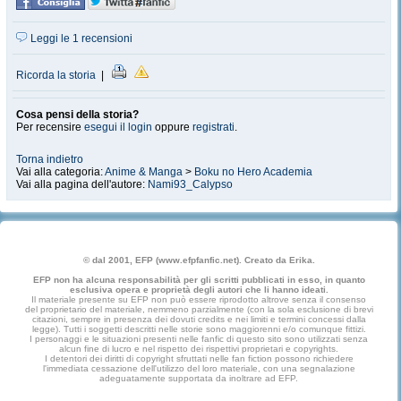
Leggi le 1 recensioni
Ricorda la storia
|
Cosa pensi della storia?
Per recensire
esegui il login
oppure
registrati
.
Torna indietro
Vai alla categoria:
Anime & Manga
>
Boku no Hero Academia
Vai alla pagina dell'autore:
Nami93_Calypso
© dal 2001, EFP (www.efpfanfic.net). Creato da Erika.
EFP non ha alcuna responsabilità per gli scritti pubblicati in esso, in quanto
esclusiva opera e proprietà degli autori che li hanno ideati.
Il materiale presente su EFP non può essere riprodotto altrove senza il consenso
del proprietario del materiale, nemmeno parzialmente (con la sola esclusione di brevi
citazioni, sempre in presenza dei dovuti credits e nei limiti e termini concessi dalla
legge). Tutti i soggetti descritti nelle storie sono maggiorenni e/o comunque fittizi.
I personaggi e le situazioni presenti nelle fanfic di questo sito sono utilizzati senza
alcun fine di lucro e nel rispetto dei rispettivi proprietari e copyrights.
I detentori dei diritti di copyright sfruttati nelle fan fiction possono richiedere
l'immediata cessazione dell'utilizzo del loro materiale, con una segnalazione
adeguatamente supportata da inoltrare ad EFP.