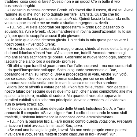
traditore, cosa credi di fare? Questo non è un gioco! C’è in ballo il
mio
business!» ringhiò.
«Il
nostro
business» corresse Grenk. «O dovrei dire il
vostro
, di voi sei. Avevi
ragione su di me, non sono tagliato per fare l’affarista. Guarda che ho
combinato nella mia prima settimana,
eh-eh!
Quindi lascio la faccenda nelle
vostre capaci mani e me ne vado a studiare ingegneria» rivelò.
«Tu... voi... vi siete accordati per spodestarmi!» gridò Boc, passando lo
sguardo fra Yun e Grenk. «Così manderete in rovina quest’azienda! Tu lo sai
già, per questo scappi!» accusò il più giovane.
«Ho fatto quello che ritenevo giusto. Ho ceduto la mia quota per salvare i
nostri operai» rivendicò Grenk.
«E ora che sono io l’azionista di maggioranza, chiedo al resto della famiglia
di darmi fiducia» s’inserì Yun. «Votate per me, fratelli. Ammoderneremo gli
impianti senza sacrificare gli operai. Gestiremo le nuove tecnologie, anziché
lasciare che siano loro a gestirci!» promise.
Gli altri cinque fratelli si guardarono l’un l’altro sorpresi – ma non contrariati
– da quell’inaspettato sviluppo. Sotto lo sguardo sconcertato di Boc,
posarono le mani sui lettori di DNA e procedettero al voto. Anche Yun votò,
per se stesso. Grenk invece era ormai escluso, per cui se ne stette
spaparanzato sulla sedia, con le mani in tasca e un sorriso sornione.
Allora Boc si affrettò a votare per sé. «Non fate follie, fratelli. Non gettate il
nostro futuro per seguire questi due impiastri, che hanno complottato alle mie
spalle...!» implorò, madido di sudore. Ma quando il verdetto apparve in
caratteri cubitali sullo schermo principale, dovette arrendersi all’evidenza.
Yun lo aveva stracciato.
«Il nuovo amministratore delegato delle Groink Industries S.p.A. è Yun»
annunciò il computer. «Salve, signor Yun. I codici di comando le sono stati
trasferiti, il sistema informatico la riconosce come amministratore».
«Tu... non la passerai liscia. Farò ricorso contro questa votazione. Preparati
a ricevere i miei avvocati!» minacciò Boc, torvo.
«Se vuoi una battaglia legale, l’avrai. Ma non vedo proprio come potresti
invalidare il voto, senza metterti contro ciascuno di noi» avvertì Yun.