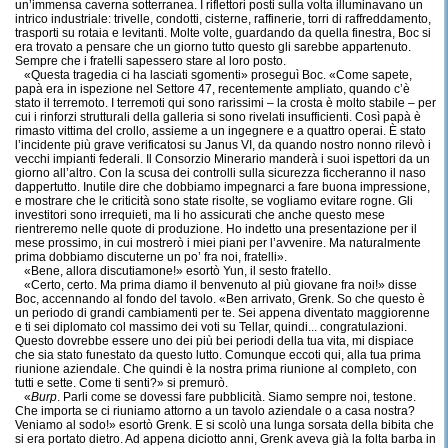
un’immensa caverna sotterranea. I riflettori posti sulla volta illuminavano un
intrico industriale: trivelle, condotti, cisterne, raffinerie, torri di raffreddamento,
trasporti su rotaia e levitanti. Molte volte, guardando da quella finestra, Boc si
era trovato a pensare che un giorno tutto questo gli sarebbe appartenuto.
Sempre che i fratelli sapessero stare al loro posto.
«Questa tragedia ci ha lasciati sgomenti» proseguì Boc. «Come sapete,
papà era in ispezione nel Settore 47, recentemente ampliato, quando c’è
stato il terremoto. I terremoti qui sono rarissimi – la crosta è molto stabile – per
cui i rinforzi strutturali della galleria si sono rivelati insufficienti. Così papà è
rimasto vittima del crollo, assieme a un ingegnere e a quattro operai. È stato
l’incidente più grave verificatosi su Janus VI, da quando nostro nonno rilevò i
vecchi impianti federali. Il Consorzio Minerario manderà i suoi ispettori da un
giorno all’altro. Con la scusa dei controlli sulla sicurezza ficcheranno il naso
dappertutto. Inutile dire che dobbiamo impegnarci a fare buona impressione,
e mostrare che le criticità sono state risolte, se vogliamo evitare rogne. Gli
investitori sono irrequieti, ma li ho assicurati che anche questo mese
rientreremo nelle quote di produzione. Ho indetto una presentazione per il
mese prossimo, in cui mostrerò i miei piani per l’avvenire. Ma naturalmente
prima dobbiamo discuterne un po’ fra noi, fratelli».
«Bene, allora discutiamone!» esortò Yun, il sesto fratello.
«Certo, certo. Ma prima diamo il benvenuto al più giovane fra noi!» disse
Boc, accennando al fondo del tavolo. «Ben arrivato, Grenk. So che questo è
un periodo di grandi cambiamenti per te. Sei appena diventato maggiorenne
e ti sei diplomato col massimo dei voti su Tellar, quindi... congratulazioni.
Questo dovrebbe essere uno dei più bei periodi della tua vita, mi dispiace
che sia stato funestato da questo lutto. Comunque eccoti qui, alla tua prima
riunione aziendale. Che quindi è la nostra prima riunione al completo, con
tutti e sette. Come ti senti?» si premurò.
«
Burp
. Parli come se dovessi fare pubblicità. Siamo sempre noi, testone.
Che importa se ci riuniamo attorno a un tavolo aziendale o a casa nostra?
Veniamo al sodo!» esortò Grenk. E si scolò una lunga sorsata della bibita che
si era portato dietro. Ad appena diciotto anni, Grenk aveva già la folta barba in