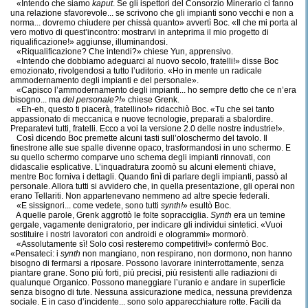
«Intendo che siamo
kaput
. Se gli ispettori del Consorzio Minerario ci fanno
una relazione sfavorevole... se scrivono che gli impianti sono vecchi e non a
norma... dovremo chiudere per chissà quanto» avvertì Boc. «Il che mi porta al
vero motivo di quest’incontro: mostrarvi in anteprima il mio progetto di
riqualificazione!» aggiunse, illuminandosi.
«Riqualificazione? Che intendi?» chiese Yun, apprensivo.
«Intendo che dobbiamo adeguarci al nuovo secolo, fratelli!» disse Boc
emozionato, rivolgendosi a tutto l’uditorio. «Ho in mente un radicale
ammodernamento degli impianti e del personale».
«Capisco l’ammodernamento degli impianti... ho sempre detto che ce n’era
bisogno... ma
del personale?!
» chiese Grenk.
«Eh-eh, questo ti piacerà, fratellino!» ridacchiò Boc. «Tu che sei tanto
appassionato di meccanica e nuove tecnologie, preparati a sbalordire.
Preparatevi tutti, fratelli. Ecco a voi la versione 2.0 delle nostre industrie!».
Così dicendo Boc premette alcuni tasti sull’oloschermo del tavolo. Il
finestrone alle sue spalle divenne opaco, trasformandosi in uno schermo. E
su quello schermo comparve uno schema degli impianti rinnovati, con
didascalie esplicative. L’inquadratura zoomò su alcuni elementi chiave,
mentre Boc forniva i dettagli. Quando finì di parlare degli impianti, passò al
personale. Allora tutti si avvidero che, in quella presentazione, gli operai non
erano Tellariti. Non appartenevano nemmeno ad altre specie federali.
«E sissignori... come vedete, sono tutti
synth!
» esultò Boc.
A quelle parole, Grenk aggrottò le folte sopracciglia.
Synth
era un temine
gergale, vagamente denigratorio, per indicare gli individui sintetici. «Vuoi
sostituire i nostri lavoratori con androidi e ologrammi» mormorò.
«Assolutamente sì! Solo così resteremo competitivi!» confermò Boc.
«Pensateci: i
synth
non mangiano, non respirano, non dormono, non hanno
bisogno di fermarsi a riposare. Possono lavorare ininterrottamente, senza
piantare grane. Sono più forti, più precisi, più resistenti alle radiazioni di
qualunque Organico. Possono maneggiare l’uranio e andare in superficie
senza bisogno di tute. Nessuna assicurazione medica, nessuna previdenza
sociale. E in caso d’incidente... sono solo apparecchiature rotte. Facili da