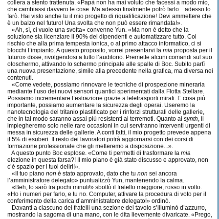
collera a stento trattenuta. «Papà non ha mai voluto che facessi a modo mio,
che cambiassi davvero le cose. Ma adesso finalmente potrò farlo... adesso lo
farò. Hai visto anche tu il mio progetto di riqualificazione! Devi ammettere che
è un balzo nel futuro! Una svolta che non può essere rimandata!».
«Ah, sì, ci vuole una svolta» convenne Yun. «Ma non è detto che la
soluzione sia licenziare il 90% dei dipendenti e automatizzare tutto. Col
rischio che alla prima tempesta ionica, o al primo attacco informatico, ci si
blocchi l’impianto. A questo proposito, vorrei presentarvi la
mia
proposta per il
futuro» disse, rivolgendosi a tutto l’auditorio. Premette alcuni comandi sul suo
oloschermo, attivando lo schermo principale alle spalle di Boc. Subito partì
una nuova presentazione, simile alla precedente nella grafica, ma diversa nei
contenuti.
«Come vedete, possiamo rinnovare le tecniche di prospezione mineraria
mediante l’uso dei nuovi sensori quantici sperimentati dalla Flotta Stellare.
Possiamo incrementare l’estrazione grazie a teletrasporti mirati. E cosa più
importante, possiamo aumentare la sicurezza degli operai. Useremo la
nanotecnologia del tritanio plastificato per i rinforzi strutturali delle gallerie,
che in tal modo saranno assai più resistenti ai terremoti. Quanto ai
synth
, li
impiegheremo solo nelle rare occasioni in cui serviranno interventi urgenti di
messa in sicurezza delle gallerie. A conti fatti, il mio progetto prevede appena
il 5% di esuberi. Il resto dei lavoratori potrà aggiornarsi con dei corsi di
formazione professionale che gli metteremo a disposizione...».
A questo punto Boc esplose. «Come ti permetti di trasformare la
mia
elezione in questa farsa?! Il mio piano è già stato discusso e approvato, non
c’è spazio per i tuoi deliri!».
«Il tuo piano
non
è stato approvato, dato che tu
non
sei ancora
l’amministratore delegato» puntualizzò Yun, mantenendo la calma.
«Beh, lo sarò tra pochi minuti!» sbottò il fratello maggiore, rosso in volto.
«Ho i numeri per farlo, e tu no. Computer, attivare la procedura di voto per il
conferimento della carica d’amministratore delegato!» ordinò.
Davanti a ciascuno dei fratelli una sezione del tavolo s’illuminò d’azzurro,
mostrando la sagoma di una mano, con le dita lievemente divaricate. «Prego,