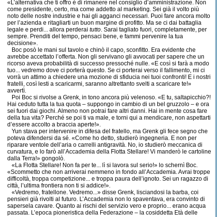
«L’alternativa che ti offro è di rimanere nel consiglio d’amministrazione. Non
come presidente, certo, ma come addetto al marketing. Sei già il volto più
noto delle nostre industrie e hai gli agganci necessari. Puoi fare ancora molto
per l’azienda e ritagliarti un buon margine di profitto. Ma se ci dai battaglia
legale e perdi... allora perderai
tutto
. Sarai tagliato fuori, completamente, per
sempre. Prenditi del tempo, pensaci bene, e fammi pervenire la tua
decisione».
Boc posò le mani sul tavolo e chinò il capo, sconfitto. Era evidente che
avrebbe accettato l’offerta. Non gli servivano gli avvocati per sapere che un
ricorso aveva probabilità di successo pressoché nulle. «E così si farà a modo
tuo... vedremo dove ci porterà questo. Se ci porterai verso il fallimento, mi ci
vorrà un attimo a chiedere una mozione di sfiducia nei tuoi confronti! E i nostri
fratelli, così lesti a scaricarmi, saranno altrettanto svelti a scaricare te!»
avvertì.
Poi Boc si rivolse a Grenk, in tono ancora più velenoso. «E tu, saltapicchio?!
Hai ceduto tutta la tua quota – suppongo in cambio di un bel gruzzolo – e ora
sei fuori dai giochi. Almeno non potrai fare altri danni. Hai in mente cosa fare
della tua vita? Perché se poi ti va male, e torni qui a mendicare, non aspettarti
d’essere accolto a braccia aperte!».
Yun stava per intervenire in difesa del fratello, ma Grenk gli fece segno che
poteva difendersi da sé. «Come ho detto, studierò ingegneria. E non per
riparare ventole dell’aria o carrelli antigravità. No, io studierò meccanica di
curvatura, e lo farò all’Accademia della Flotta Stellare! Vi manderò le cartoline
dalla Terra!» gongolò.
«La Flotta Stellare! Non fa per te... lì si lavora sul serio!» lo schernì Boc.
«Scommetto che non arriverai nemmeno in fondo all’Accademia. Avrai troppe
difficoltà, troppa competizione... e troppa paura dell’ignoto. Sei un ragazzo di
città, l’ultima frontiera non ti si addice!».
«Vedremo, fratellone. Vedremo...» disse Grenk, lisciandosi la barba, coi
pensieri già rivolti al futuro. L’Accademia non lo spaventava, era convinto di
sapersela cavare. Quanto ai rischi del servizio vero e proprio... erano acqua
passata. L’epoca pioneristica della Federazione – la cosiddetta Età delle