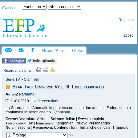
Categorie:
Registrati
o
accedi
Regole/Aiuto
Cerca
Ricorda la storia
|
Serie TV
>
Star Trek
Star Trek Universe Vol. III: Linee temporali
Autore:
Parmandil
11/01/2019
0 recensioni
La Guerra delle Anomalie imperversa ormai da due anni. La Federazione è
frantumata in settori che no... (
continua
)
Genere:
Avventura, Azione, Science-fiction |
Stato:
completa
Tipo di coppia:
Het |
Personaggi:
Klingoniani, Nuovo Personaggio
Note:
nessuna |
Avvertimenti:
Contenuti forti, Tematiche delicate, Triangolo
>>