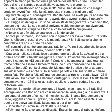
apporre la mano per la conferma genetica dell’identità» disse il computer.
Dopo di che si sarebbe passati alla votazione vera e propria.
«Fratelli, questo voto non è già scritto. Siete liberi di fare ciò che meglio
credete» avvertì Yun. «Se la mia proposta vi sembra migliore e più
lungimirante, agite di conseguenza. Badate bene: se avete paura adesso che
Boc non è ancora eletto, quanta ne avrete dopo avergli ceduto il potere?».
«Ti sfugge un dettaglio...
io
sono l’azionista di maggioranza!» rivendicò Boc,
sempre più iroso. Le sue mani si aprivano e chiudevano compulsivamente,
come se volesse stringerle attorno al collo del fratello più giovane.
«Ne sei sicuro?» chiese una voce da fondo tavolo.
Ancora più sorpreso, Boc cercò con lo sguardo chi aveva parlato. Era stato
Grenk. «Sicuro di cosa, d’avere la maggioranza? Sì, l’ultima volta che ho
controllato era così!» disse fra i denti.
«Ti consiglio di controllare ancora, fratellone. Potresti scoprire che le cose
sono cambiate!» disse Grenk, ridendo sotto i baffi.
Qualcosa nella sua risata fece accapponare la pelle a Boc. Assalito da un
orribile sospetto, il fratello maggiore si chinò sull’oloschermo, interrogando di
nuovo il computer. «Di cosa blateri? Certo che ho ancora la maggioranza!
Come potrebbe essere altrimenti? Nessuno di voi rinuncerebbe alla sua
quota...» borbottò, per farsi coraggio. Ma quando il grafico a torta apparve
sull’oloschermo – e anche sullo schermo parietale alle sue spalle – rimase
senza fiato. Perché la fetta più grande spettava a Yun, che controllava il 26%
delle azioni. Un piccolo, ma decisivo vantaggio sul 22% di Boc. Gli altri fratelli
conservavano un 13% a testa... salvo quello che aveva ceduto il suo per
rafforzare Yun.
Commenti emozionati corsero lungo il tavolo, man mano che i fratelli si
accorgevano che Boc non era così inattaccabile, anzi, era già in minoranza. I
loro sguardi corsero a Yun con rinnovato rispetto. Intanto Boc, sempre più
livido, leggeva i nomi sul grafico, per vedere chi era l’unico assente. Cioè
quello che aveva sacrificato la sua quota pur di fermarlo.
«Sono stato io» ammise Grenk alle sue spalle.
«Tu!» ringhiò Boc, voltandosi di scatto. Era schiumante di rabbia. «Infame