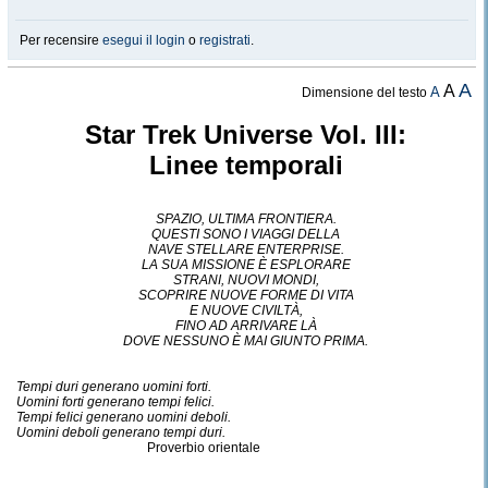
Per recensire
esegui il login
o
registrati
.
A
A
A
Dimensione del testo
Star Trek Universe Vol. III:
Linee temporali
SPAZIO, ULTIMA FRONTIERA.
QUESTI SONO I VIAGGI DELLA
NAVE STELLARE ENTERPRISE.
LA SUA MISSIONE È ESPLORARE
STRANI, NUOVI MONDI,
SCOPRIRE NUOVE FORME DI VITA
E NUOVE CIVILTÀ,
FINO AD ARRIVARE LÀ
DOVE NESSUNO È MAI GIUNTO PRIMA.
Tempi duri generano uomini forti.
Uomini forti generano tempi felici.
Tempi felici generano uomini deboli.
Uomini deboli generano tempi duri.
Proverbio orientale