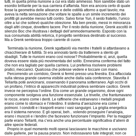
tutti, in quella prima riunione a cui era stato ammesso. Non sarebbe stato un
esordio brillante per la sua carriera d’affarista. Non era ancora certo di quale
fosse la geometria delle alleanze e delle ostilità attorno a quel tavolo; ma
aveva la netta sensazione che voltare le spalle a un simile incremento dei
profitti gli avrebbe messo tutti contro. Salvo forse Yun, il sesto fratello, l’unico
oltre a lui che sollevò qualche obiezione. Ma ben presto, messi in minoranza
dagli altri cinque, dovettero tacere. Per il resto della riunione, Grenk ascoltò in
silenzio Boc che illustrava i dettagli dell’ammodernamento. Esposto con la
sua consumata abilità retorica, il progetto sembrava destinato al successo.
Ma a Grenk sembrava troppo carente di cuore.
Terminata la riunione, Grenk sgattaiolò via mentre i fratelli si attardavano a
chiacchierare di futilità. Si era annoiato tanto da trattenere a stento gli
sbadigli. Tutte le riunioni erano così noiose? Probabilmente sì, anzi, quella
doveva essere stata più movimentata del solito. Ennesima conferma del fatto
che non era tagliato per quella carriera. Lui preferiva risolvere problemi
pratici, meccanici. Qualcosa che potesse vedere e toccare con mano.
Percorrendo un corridoio, Grenk si fermò presso una finestra. Era affacciata
sulla stessa grande caverna visibile anche dalla sala conferenze. Stavolta il
Tellarita poté avvicinarsi, osservando il panorama sotterraneo. Agli occhi di
un profano, l’intrico di apparecchi industriali poteva sembrare caotico. Grenk
invece ne percepiva l’ordine. Era come un grande organismo, dove ogni
componente svolgeva una funzione essenziale. Le trivelle, che frantumavano
le rocce, erano come i denti. Le raffinerie che estraevano i metalli pregiati
erano come lo stomaco e l’intestino. Il sistema d’aerazione era come i
polmoni. I condotti e i trasporti erano i vasi sanguigni. La griglia energetica
era il sistema nervoso. E gli operai, beh... volendo proseguire l’analogia,
erano i muscoli e i tendini che facevano funzionare l’impianto. Per la maggior
parte erano Tellariti, ma c’era anche una percentuale significativa d’alieni di
altre specie federali.
Proprio in quel momento molti operai lasciavano le macchine e uscivano
dalle gallerie, per la pausa pranzo. Non indossavano tute integrali; non ce