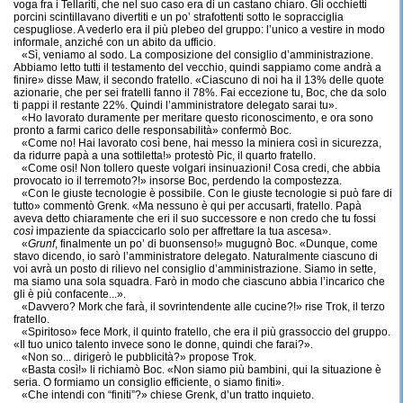
voga fra i Tellariti, che nel suo caso era di un castano chiaro. Gli occhietti
porcini scintillavano divertiti e un po’ strafottenti sotto le sopracciglia
cespugliose. A vederlo era il più plebeo del gruppo: l’unico a vestire in modo
informale, anziché con un abito da ufficio.
«Sì, veniamo al sodo. La composizione del consiglio d’amministrazione.
Abbiamo letto tutti il testamento del vecchio, quindi sappiamo come andrà a
finire» disse Maw, il secondo fratello. «Ciascuno di noi ha il 13% delle quote
azionarie, che per sei fratelli fanno il 78%. Fai eccezione tu, Boc, che da solo
ti pappi il restante 22%. Quindi l’amministratore delegato sarai tu».
«Ho lavorato duramente per meritare questo riconoscimento, e ora sono
pronto a farmi carico delle responsabilità» confermò Boc.
«Come no! Hai lavorato così bene, hai messo la miniera così in sicurezza,
da ridurre papà a una sottiletta!» protestò Pic, il quarto fratello.
«Come osi! Non tollero queste volgari insinuazioni! Cosa credi, che abbia
provocato io il terremoto?!» insorse Boc, perdendo la compostezza.
«Con le giuste tecnologie è possibile. Con le giuste tecnologie si può fare di
tutto» commentò Grenk. «Ma nessuno è qui per accusarti, fratello. Papà
aveva detto chiaramente che eri il suo successore e non credo che tu fossi
così
impaziente da spiaccicarlo solo per affrettare la tua ascesa».
«
Grunf
, finalmente un po’ di buonsenso!» mugugnò Boc. «Dunque, come
stavo dicendo, io sarò l’amministratore delegato. Naturalmente ciascuno di
voi avrà un posto di rilievo nel consiglio d’amministrazione. Siamo in sette,
ma siamo una sola squadra. Farò in modo che ciascuno abbia l’incarico che
gli è più confacente...».
«Davvero? Mork che farà, il sovrintendente alle cucine?!» rise Trok, il terzo
fratello.
«Spiritoso» fece Mork, il quinto fratello, che era il più grassoccio del gruppo.
«Il tuo unico talento invece sono le donne, quindi che farai?».
«Non so... dirigerò le pubblicità?» propose Trok.
«Basta così!» li richiamò Boc. «Non siamo più bambini, qui la situazione è
seria. O formiamo un consiglio efficiente, o siamo finiti».
«Che intendi con “finiti”?» chiese Grenk, d’un tratto inquieto.