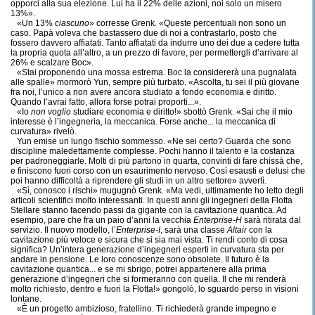
opporci alla sua elezione. Lui ha il 22% delle azioni, noi solo un misero
13%».
«Un 13%
ciascuno
» corresse Grenk. «Queste percentuali non sono un
caso. Papà voleva che bastassero due di noi a contrastarlo, posto che
fossero davvero affiatati. Tanto affiatati da indurre uno dei due a cedere tutta
la propria quota all’altro, a un prezzo di favore, per permettergli d’arrivare al
26% e scalzare Boc».
«Stai proponendo una mossa estrema. Boc la considererà una pugnalata
alle spalle» mormorò Yun, sempre più turbato. «Ascolta, tu sei il più giovane
fra noi, l’unico a non avere ancora studiato a fondo economia e diritto.
Quando l’avrai fatto, allora forse potrai proporti...».
«Io
non voglio
studiare economia e diritto!» sbottò Grenk. «Sai che il mio
interesse è l’ingegneria, la meccanica. Forse anche... la meccanica di
curvatura» rivelò.
Yun emise un lungo fischio sommesso. «Ne sei certo? Guarda che sono
discipline maledettamente complesse. Pochi hanno il talento e la costanza
per padroneggiarle. Molti di più partono in quarta, convinti di fare chissà che,
e finiscono fuori corso con un esaurimento nervoso. Così esausti e delusi che
poi hanno difficoltà a riprendere gli studi in un altro settore» avvertì.
«Sì, conosco i rischi» mugugnò Grenk. «Ma vedi, ultimamente ho letto degli
articoli scientifici molto interessanti. In questi anni gli ingegneri della Flotta
Stellare stanno facendo passi da gigante con la cavitazione quantica. Ad
esempio, pare che fra un paio d’anni la vecchia
Enterprise-H
sarà ritirata dal
servizio. Il nuovo modello, l’
Enterprise-I
, sarà una classe
Altair
con la
cavitazione più veloce e sicura che si sia mai vista. Ti rendi conto di cosa
significa? Un’intera generazione d’ingegneri esperti in curvatura sta per
andare in pensione. Le loro conoscenze sono obsolete. Il futuro è la
cavitazione quantica... e se mi sbrigo, potrei appartenere alla prima
generazione d’ingegneri che si formeranno con quella. Il che mi renderà
molto richiesto, dentro e fuori la Flotta!» gongolò, lo sguardo perso in visioni
lontane.
«È un progetto ambizioso, fratellino. Ti richiederà grande impegno e