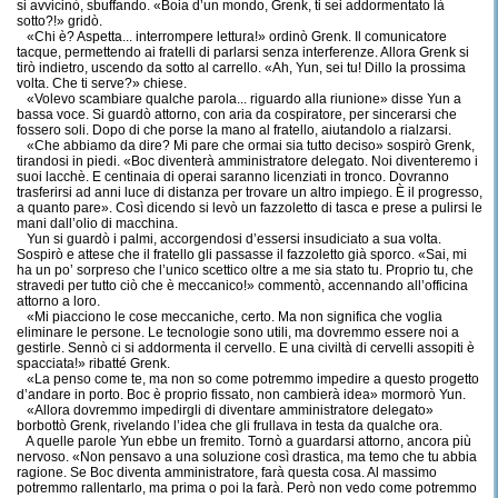
si avvicinò, sbuffando. «Boia d’un mondo, Grenk, ti sei addormentato là
sotto?!» gridò.
«Chi è? Aspetta... interrompere lettura!» ordinò Grenk. Il comunicatore
tacque, permettendo ai fratelli di parlarsi senza interferenze. Allora Grenk si
tirò indietro, uscendo da sotto al carrello. «Ah, Yun, sei tu! Dillo la prossima
volta. Che ti serve?» chiese.
«Volevo scambiare qualche parola... riguardo alla riunione» disse Yun a
bassa voce. Si guardò attorno, con aria da cospiratore, per sincerarsi che
fossero soli. Dopo di che porse la mano al fratello, aiutandolo a rialzarsi.
«Che abbiamo da dire? Mi pare che ormai sia tutto deciso» sospirò Grenk,
tirandosi in piedi. «Boc diventerà amministratore delegato. Noi diventeremo i
suoi lacchè. E centinaia di operai saranno licenziati in tronco. Dovranno
trasferirsi ad anni luce di distanza per trovare un altro impiego. È il progresso,
a quanto pare». Così dicendo si levò un fazzoletto di tasca e prese a pulirsi le
mani dall’olio di macchina.
Yun si guardò i palmi, accorgendosi d’essersi insudiciato a sua volta.
Sospirò e attese che il fratello gli passasse il fazzoletto già sporco. «Sai, mi
ha un po’ sorpreso che l’unico scettico oltre a me sia stato tu. Proprio tu, che
stravedi per tutto ciò che è meccanico!» commentò, accennando all’officina
attorno a loro.
«Mi piacciono le cose meccaniche, certo. Ma non significa che voglia
eliminare le persone. Le tecnologie sono utili, ma dovremmo essere noi a
gestirle. Sennò ci si addormenta il cervello. E una civiltà di cervelli assopiti è
spacciata!» ribatté Grenk.
«La penso come te, ma non so come potremmo impedire a questo progetto
d’andare in porto. Boc è proprio fissato, non cambierà idea» mormorò Yun.
«Allora dovremmo impedirgli di diventare amministratore delegato»
borbottò Grenk, rivelando l’idea che gli frullava in testa da qualche ora.
A quelle parole Yun ebbe un fremito. Tornò a guardarsi attorno, ancora più
nervoso. «Non pensavo a una soluzione così drastica, ma temo che tu abbia
ragione. Se Boc diventa amministratore, farà questa cosa. Al massimo
potremmo rallentarlo, ma prima o poi la farà. Però non vedo come potremmo