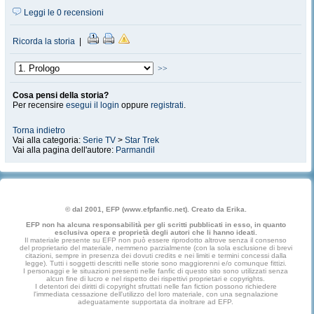
Leggi le 0 recensioni
Ricorda la storia
|
>>
Cosa pensi della storia?
Per recensire
esegui il login
oppure
registrati
.
Torna indietro
Vai alla categoria:
Serie TV
>
Star Trek
Vai alla pagina dell'autore:
Parmandil
© dal 2001, EFP (www.efpfanfic.net). Creato da Erika.
EFP non ha alcuna responsabilità per gli scritti pubblicati in esso, in quanto
esclusiva opera e proprietà degli autori che li hanno ideati.
Il materiale presente su EFP non può essere riprodotto altrove senza il consenso
del proprietario del materiale, nemmeno parzialmente (con la sola esclusione di brevi
citazioni, sempre in presenza dei dovuti credits e nei limiti e termini concessi dalla
legge). Tutti i soggetti descritti nelle storie sono maggiorenni e/o comunque fittizi.
I personaggi e le situazioni presenti nelle fanfic di questo sito sono utilizzati senza
alcun fine di lucro e nel rispetto dei rispettivi proprietari e copyrights.
I detentori dei diritti di copyright sfruttati nelle fan fiction possono richiedere
l'immediata cessazione dell'utilizzo del loro materiale, con una segnalazione
adeguatamente supportata da inoltrare ad EFP.