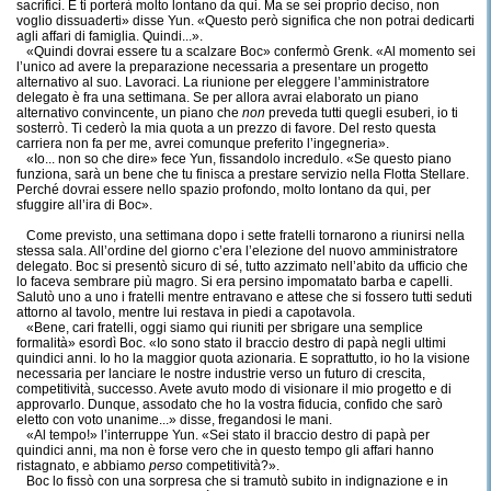
sacrifici. E ti porterà molto lontano da qui. Ma se sei proprio deciso, non
voglio dissuaderti» disse Yun. «Questo però significa che non potrai dedicarti
agli affari di famiglia. Quindi...».
«Quindi dovrai essere tu a scalzare Boc» confermò Grenk. «Al momento sei
l’unico ad avere la preparazione necessaria a presentare un progetto
alternativo al suo. Lavoraci. La riunione per eleggere l’amministratore
delegato è fra una settimana. Se per allora avrai elaborato un piano
alternativo convincente, un piano che
non
preveda tutti quegli esuberi, io ti
sosterrò. Ti cederò la mia quota a un prezzo di favore. Del resto questa
carriera non fa per me, avrei comunque preferito l’ingegneria».
«Io... non so che dire» fece Yun, fissandolo incredulo. «Se questo piano
funziona, sarà un bene che tu finisca a prestare servizio nella Flotta Stellare.
Perché dovrai essere nello spazio profondo, molto lontano da qui, per
sfuggire all’ira di Boc».
Come previsto, una settimana dopo i sette fratelli tornarono a riunirsi nella
stessa sala. All’ordine del giorno c’era l’elezione del nuovo amministratore
delegato. Boc si presentò sicuro di sé, tutto azzimato nell’abito da ufficio che
lo faceva sembrare più magro. Si era persino impomatato barba e capelli.
Salutò uno a uno i fratelli mentre entravano e attese che si fossero tutti seduti
attorno al tavolo, mentre lui restava in piedi a capotavola.
«Bene, cari fratelli, oggi siamo qui riuniti per sbrigare una semplice
formalità» esordì Boc. «Io sono stato il braccio destro di papà negli ultimi
quindici anni. Io ho la maggior quota azionaria. E soprattutto, io ho la visione
necessaria per lanciare le nostre industrie verso un futuro di crescita,
competitività, successo. Avete avuto modo di visionare il mio progetto e di
approvarlo. Dunque, assodato che ho la vostra fiducia, confido che sarò
eletto con voto unanime...» disse, fregandosi le mani.
«Al tempo!» l’interruppe Yun. «Sei stato il braccio destro di papà per
quindici anni, ma non è forse vero che in questo tempo gli affari hanno
ristagnato, e abbiamo
perso
competitività?».
Boc lo fissò con una sorpresa che si tramutò subito in indignazione e in