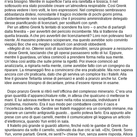
n’era bisogno. Mentre in superficie l’aria era rarefatta e tossica, lì nel
sottosuolo era stato possibile creare un’atmosfera respirabile. Così Grenk
poteva vedere i loro volti, le loro espressioni. Nel complesso sembravano
abbastanza distesi, nonostante il tragico incidente di pochi giorni prima.
Evidentemente non sospettavano che il prossimo amministratore delegato
stesse pianificando di licenziarli, per sostituirli con
synth
.
Per un attimo Grenk fu tentato di scendere fra loro – o anche di parlargli
dalla finestra – per avvertirli del pericolo incombente. Ma si trattenne da
quella bravata. A che pro avvertirli dei licenziamenti? Loro non potevano farci
niente. Al massimo potevano scioperare, ma questo avrebbe solo convinto
vieppiù Boc che era meglio sostituirli con androidi obbedienti.
«Meglio di no. Otterrei solo di suscitare disordini, senza giovare a nessuno»
si disse Grenk, lasciando che gli operai passassero sotto di lui. Eppure,
mentre li guardava, un’idea cominciò a prendere forma nella sua mente.
Un’idea così ardita che sulle prime la rigettò. Poi invece cominciò ad
analizzarla, a rigirarla nella mente, come avrebbe fatto con un congegno da
riparare. La rimaneggiò fino a convincersi che era praticabile. Ma non sapeva
ancora
con chi
praticarla, dato che gli serviva un complice tra i fratelli. Alla
fine il giovane Tellarita smise di pensarci e andò a pranzo anche lui. Certe
idee avevano bisogno di decantare, prima d’essere riprese in esame.
Dopo pranzo Grenk si ritirò nell’officina del complesso minerario. C’era una
gran quantità d’apparecchiature rotte, in attesa che qualcuno ci mettesse le
mani. E lui adorava mettere le mani nella roba scassata, individuare il
problema, risolverlo. Era il suo modo per combattere contro il caos e
l’incertezza della vita. Gestire sei fratelli maggiori era un compito immane, ma
riparare un carrello antigravità guasto... quello poteva farlo. Era appunto alle
prese con uno di quei carrelli, mentre il comunicatore gli leggeva un articolo
d’elettronica, quando Yun entrò in sala.
Il fratello più grande si guardò attorno, finché notò le gambe di Grenk che
spuntavano da sotto il carrello, sollevato da due cric ai lati. «Ehi, Grenk. Sono
Yun, vorrei parlarti. Grenk, mi senti?» chiese Yun, senza avere risposta. Allora