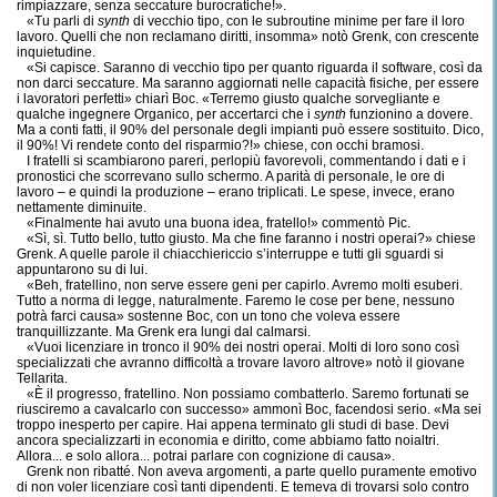
rimpiazzare, senza seccature burocratiche!».
«Tu parli di
synth
di vecchio tipo, con le subroutine minime per fare il loro
lavoro. Quelli che non reclamano diritti, insomma» notò Grenk, con crescente
inquietudine.
«Si capisce. Saranno di vecchio tipo per quanto riguarda il software, così da
non darci seccature. Ma saranno aggiornati nelle capacità fisiche, per essere
i lavoratori perfetti» chiarì Boc. «Terremo giusto qualche sorvegliante e
qualche ingegnere Organico, per accertarci che i
synth
funzionino a dovere.
Ma a conti fatti, il 90% del personale degli impianti può essere sostituito. Dico,
il 90%! Vi rendete conto del risparmio?!» chiese, con occhi bramosi.
I fratelli si scambiarono pareri, perlopiù favorevoli, commentando i dati e i
pronostici che scorrevano sullo schermo. A parità di personale, le ore di
lavoro – e quindi la produzione – erano triplicati. Le spese, invece, erano
nettamente diminuite.
«Finalmente hai avuto una buona idea, fratello!» commentò Pic.
«Sì, sì. Tutto bello, tutto giusto. Ma che fine faranno i nostri operai?» chiese
Grenk. A quelle parole il chiacchiericcio s’interruppe e tutti gli sguardi si
appuntarono su di lui.
«Beh, fratellino, non serve essere geni per capirlo. Avremo molti esuberi.
Tutto a norma di legge, naturalmente. Faremo le cose per bene, nessuno
potrà farci causa» sostenne Boc, con un tono che voleva essere
tranquillizzante. Ma Grenk era lungi dal calmarsi.
«Vuoi licenziare in tronco il 90% dei nostri operai. Molti di loro sono così
specializzati che avranno difficoltà a trovare lavoro altrove» notò il giovane
Tellarita.
«È il progresso, fratellino. Non possiamo combatterlo. Saremo fortunati se
riusciremo a cavalcarlo con successo» ammonì Boc, facendosi serio. «Ma sei
troppo inesperto per capire. Hai appena terminato gli studi di base. Devi
ancora specializzarti in economia e diritto, come abbiamo fatto noialtri.
Allora... e solo allora... potrai parlare con cognizione di causa».
Grenk non ribatté. Non aveva argomenti, a parte quello puramente emotivo
di non voler licenziare così tanti dipendenti. E temeva di trovarsi solo contro