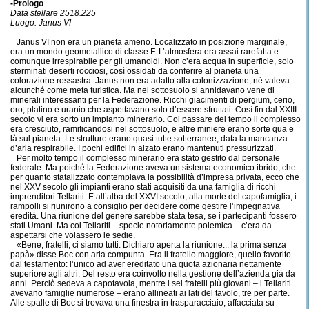
-Prologo
Data stellare 2518.225
Luogo: Janus VI
Janus VI non era un pianeta ameno. Localizzato in posizione marginale,
era un mondo geometallico di classe F. L’atmosfera era assai rarefatta e
comunque irrespirabile per gli umanoidi. Non c’era acqua in superficie, solo
sterminati deserti rocciosi, così ossidati da conferire al pianeta una
colorazione rossastra. Janus non era adatto alla colonizzazione, né valeva
alcunché come meta turistica. Ma nel sottosuolo si annidavano vene di
minerali interessanti per la Federazione. Ricchi giacimenti di pergium, cerio,
oro, platino e uranio che aspettavano solo d’essere sfruttati. Così fin dal XXIII
secolo vi era sorto un impianto minerario. Col passare del tempo il complesso
era cresciuto, ramificandosi nel sottosuolo, e altre miniere erano sorte qua e
là sul pianeta. Le strutture erano quasi tutte sotterranee, data la mancanza
d’aria respirabile. I pochi edifici in alzato erano mantenuti pressurizzati.
Per molto tempo il complesso minerario era stato gestito dal personale
federale. Ma poiché la Federazione aveva un sistema economico ibrido, che
per quanto statalizzato contemplava la possibilità d’impresa privata, ecco che
nel XXV secolo gli impianti erano stati acquisiti da una famiglia di ricchi
imprenditori Tellariti. E all’alba del XXVI secolo, alla morte del capofamiglia, i
rampolli si riunirono a consiglio per decidere come gestire l’impegnativa
eredità. Una riunione del genere sarebbe stata tesa, se i partecipanti fossero
stati Umani. Ma coi Tellariti – specie notoriamente polemica – c’era da
aspettarsi che volassero le sedie.
«Bene, fratelli, ci siamo tutti. Dichiaro aperta la riunione... la prima senza
papà» disse Boc con aria compunta. Era il fratello maggiore, quello favorito
dal testamento: l’unico ad aver ereditato una quota azionaria nettamente
superiore agli altri. Del resto era coinvolto nella gestione dell’azienda già da
anni. Perciò sedeva a capotavola, mentre i sei fratelli più giovani – i Tellariti
avevano famiglie numerose – erano allineati ai lati del tavolo, tre per parte.
Alle spalle di Boc si trovava una finestra in trasparacciaio, affacciata su