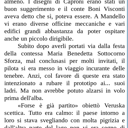
almeno. I disegni di Caproni erano stati un
buon suggerimento e il conte Boni Visconti
aveva detto che sì, poteva essere. A Mandello
vi erano diverse officine meccaniche e vari
edifici grandi abbastanza da poter ospitare
anche un piccolo dirigibile.
Subito dopo averli portati via dalla festa
della contessa Maria Benedetta Sottocorno
Sforza, mal conclusasi per molti invitati, il
pilota si era messo in viaggio incurante delle
tenebre. Anzi, col favore di queste era stato
intenzionato a rubare il prototipo ai... suoi
ladri. Ma non avrebbe potuto alzarsi in volo
prima dell'alba.
«Forse è già partito» obiettò Veruska
scettica. Tutto era calmo: il paese intorno a
loro si stava svegliando con molta pigrizia e
dall'altra parte del lago non vi era segno di