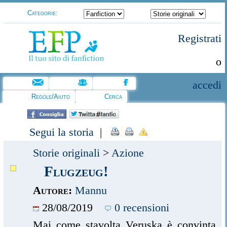
Categorie:
Registrati
o
accedi
Regole/Aiuto
Cerca
Segui la storia
|
Storie originali
>
Azione
Flugzeug!
Autore:
Mannu
28/08/2019
0 recensioni
Mai come stavolta Veruska è convinta