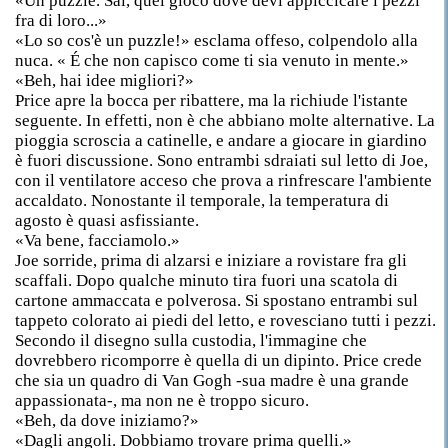
«Un puzzle. Sai, quel gioco dove devi appiccicare i pezzi
fra di loro...»
«Lo so cos'è un puzzle!» esclama offeso, colpendolo alla
nuca. « É che non capisco come ti sia venuto in mente.»
«Beh, hai idee migliori?»
Price apre la bocca per ribattere, ma la richiude l'istante
seguente. In effetti, non è che abbiano molte alternative. La
pioggia scroscia a catinelle, e andare a giocare in giardino
è fuori discussione. Sono entrambi sdraiati sul letto di Joe,
con il ventilatore acceso che prova a rinfrescare l'ambiente
accaldato. Nonostante il temporale, la temperatura di
agosto è quasi asfissiante.
«Va bene, facciamolo.»
Joe sorride, prima di alzarsi e iniziare a rovistare fra gli
scaffali. Dopo qualche minuto tira fuori una scatola di
cartone ammaccata e polverosa. Si spostano entrambi sul
tappeto colorato ai piedi del letto, e rovesciano tutti i pezzi.
Secondo il disegno sulla custodia, l'immagine che
dovrebbero ricomporre è quella di un dipinto. Price crede
che sia un quadro di Van Gogh -sua madre è una grande
appassionata-, ma non ne è troppo sicuro.
«Beh, da dove iniziamo?»
«Dagli angoli. Dobbiamo trovare prima quelli.»