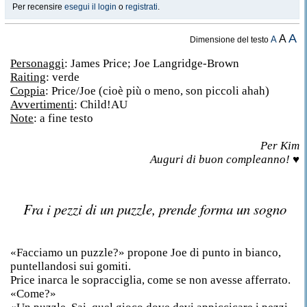
Per recensire
esegui il login
o
registrati
.
A
A
A
Dimensione del testo
Personaggi
: James Price; Joe Langridge-Brown
Raiting
: verde
Coppia
: Price/Joe (cioè più o meno, son piccoli ahah)
Avvertimenti
: Child!AU
Note
: a fine testo
Per Kim
Auguri di buon compleanno! ♥
Fra i pezzi di un puzzle, prende forma un sogno
«Facciamo un puzzle?» propone Joe di punto in bianco,
puntellandosi sui gomiti.
Price inarca le sopracciglia, come se non avesse afferrato.
«Come?»