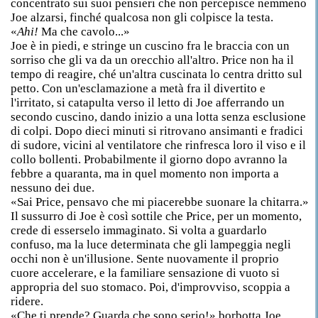
concentrato sui suoi pensieri che non percepisce nemmeno
Joe alzarsi, finché qualcosa non gli colpisce la testa.
«
Ahi!
Ma che cavolo...»
Joe è in piedi, e stringe un cuscino fra le braccia con un
sorriso che gli va da un orecchio all'altro. Price non ha il
tempo di reagire, ché un'altra cuscinata lo centra dritto sul
petto. Con un'esclamazione a metà fra il divertito e
l'irritato, si catapulta verso il letto di Joe afferrando un
secondo cuscino, dando inizio a una lotta senza esclusione
di colpi. Dopo dieci minuti si ritrovano ansimanti e fradici
di sudore, vicini al ventilatore che rinfresca loro il viso e il
collo bollenti. Probabilmente il giorno dopo avranno la
febbre a quaranta, ma in quel momento non importa a
nessuno dei due.
«Sai Price, pensavo che mi piacerebbe suonare la chitarra.»
Il sussurro di Joe è così sottile che Price, per un momento,
crede di esserselo immaginato. Si volta a guardarlo
confuso, ma la luce determinata che gli lampeggia negli
occhi non è un'illusione. Sente nuovamente il proprio
cuore accelerare, e la familiare sensazione di vuoto si
appropria del suo stomaco. Poi, d'improvviso, scoppia a
ridere.
«Che ti prende? Guarda che sono serio!» borbotta Joe,