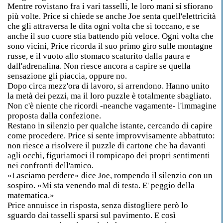
Mentre rovistano fra i vari tasselli, le loro mani si sfiorano
più volte. Price si chiede se anche Joe senta quell'elettricità
che gli attraversa le dita ogni volta che si toccano, e se
anche il suo cuore stia battendo più veloce. Ogni volta che
sono vicini, Price ricorda il suo primo giro sulle montagne
russe, e il vuoto allo stomaco scaturito dalla paura e
dall'adrenalina. Non riesce ancora a capire se quella
sensazione gli piaccia, oppure no.
Dopo circa mezz'ora di lavoro, si arrendono. Hanno unito
la metà dei pezzi, ma il loro puzzle è totalmente sbagliato.
Non c'è niente che ricordi -neanche vagamente- l'immagine
proposta dalla confezione.
Restano in silenzio per qualche istante, cercando di capire
come procedere. Price si sente improvvisamente abbattuto:
non riesce a risolvere il puzzle di cartone che ha davanti
agli occhi, figuriamoci il rompicapo dei propri sentimenti
nei confronti dell'amico.
«Lasciamo perdere» dice Joe, rompendo il silenzio con un
sospiro. «Mi sta venendo mal di testa. E' peggio della
matematica.»
Price annuisce in risposta, senza distogliere però lo
sguardo dai tasselli sparsi sul pavimento. E così