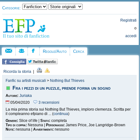
Categorie:
Registrati
o
accedi
Regole/Aiuto
Cerca
Ricorda la storia
|
Fanfic su artisti musicali
>
Nothing But Thieves
Fra i pezzi di un puzzle, prende forma un sogno
Autore:
Juriaka
05/04/2020
3 recensioni
La mia prima storia sui Nothing But Thieves, imploro clemenza. Scritta per
il compleanno efpiano di ... (
continua
)
Genere:
Slice of life |
Stato:
completa
Tipo di coppia:
Nessuna |
Personaggi:
James Price, Joe Langridge-Brown
Note:
nessuna |
Avvertimenti:
nessuno