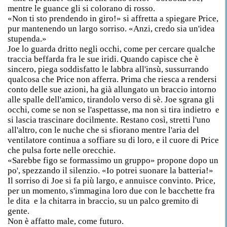
mentre le guance gli si colorano di rosso.
«Non ti sto prendendo in giro!» si affretta a spiegare Price,
pur mantenendo un largo sorriso. «Anzi, credo sia un'idea
stupenda.»
Joe lo guarda dritto negli occhi, come per cercare qualche
traccia beffarda fra le sue iridi. Quando capisce che è
sincero, piega soddisfatto le labbra all'insù, sussurrando
qualcosa che Price non afferra. Prima che riesca a rendersi
conto delle sue azioni, ha già allungato un braccio intorno
alle spalle dell'amico, tirandolo verso di sè. Joe sgrana gli
occhi, come se non se l'aspettasse, ma non si tira indietro e
si lascia trascinare docilmente. Restano così, stretti l'uno
all'altro, con le nuche che si sfiorano mentre l'aria del
ventilatore continua a soffiare su di loro, e il cuore di Price
che pulsa forte nelle orecchie.
«Sarebbe figo se formassimo un gruppo» propone dopo un
po', spezzando il silenzio. «Io potrei suonare la batteria!»
Il sorriso di Joe si fa più largo, e annuisce convinto. Price,
per un momento, s'immagina loro due con le bacchette fra
le dita e la chitarra in braccio, su un palco gremito di
gente.
Non è affatto male, come futuro.