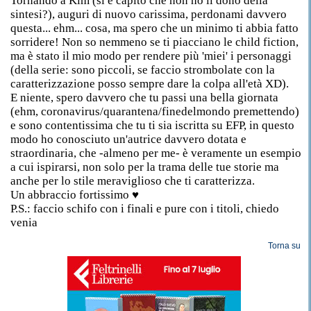
Tornando a Kim (si è capito che non ho il dono della
sintesi?), auguri di nuovo carissima, perdonami davvero
questa... ehm... cosa, ma spero che un minimo ti abbia fatto
sorridere! Non so nemmeno se ti piacciano le child fiction,
ma è stato il mio modo per rendere più 'miei' i personaggi
(della serie: sono piccoli, se faccio strombolate con la
caratterizzazione posso sempre dare la colpa all'età XD).
E niente, spero davvero che tu passi una bella giornata
(ehm, coronavirus/quarantena/finedelmondo premettendo)
e sono contentissima che tu ti sia iscritta su EFP, in questo
modo ho conosciuto un'autrice davvero dotata e
straordinaria, che -almeno per me- è veramente un esempio
a cui ispirarsi, non solo per la trama delle tue storie ma
anche per lo stile meraviglioso che ti caratterizza.
Un abbraccio fortissimo ♥
P.S.: faccio schifo con i finali e pure con i titoli, chiedo
venia
Torna su