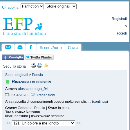
Categorie:
Registrati
o
accedi
Regole/Aiuto
Cerca
Segui la storia
|
Storie originali
>
Poesia
Rimasugli di pensieri
Autore:
alessandroago_94
05/04/2020
8 recensioni
Altra raccolta di componimenti poetici molto semplici.... (
continua
)
Genere:
Generale, Poesia |
Stato:
in corso
Tipo di coppia:
Nessuna
Note:
nessuna |
Avvertimenti:
nessuno
<<
>>