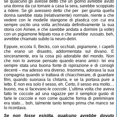
se qualcuno gli avesse detto che un giorno avrebbe avuto
una donna da cui tornare a casa la sera, sarebbe scoppiato
a ridere. Se gli avessero detto che per
per giunta quella
donna sarebbe stata (relativamente) normale, niente a che
vedere con le modelle stangone di plastica con cui era
sempre uscito una volta archiviata definitivamente la sua
storia con Aimee, e che sarebbe andata a dormire (a volte)
con un pigiamone felpato rosa e che avrebbe
russato,
beh,
avrebbe chiamato subito la neuro-deliri.
Eppure, eccola lì, Becks, con occhiali, pigiamone, i capelli
che erano un disastro, addormentata sul divano. E
sinceramente, era la cosa più adorabile del mondo. Non
che non lo avesse pensato quando erano amici- lei era
sempre stata una buona fonte di ispirazione e di consigli
decenti – ma adesso era diverso. Insomma, adorava la sua
compagnia quando si trattava di chiacchierare, di guardare
film, quando suonava la chitarra, e se la portava pure a
letto. E non era solo il sesso, eh. Certo, il sesso era molto…
buono, ma si facevano
le coccole
. L’ultima volta che aveva
fatto le coccole ad una ragazze per il semplice gusto di
farle le coccole e non come qualche forma di preliminare
era stato… boh, talmente tanto tempo prima che manco se
lo ricordava.
Se non fosse esistita, qualcuno avrebbe dovuto