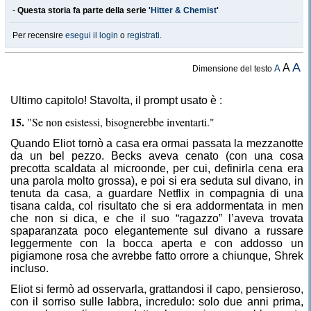
-
Questa storia fa parte della serie '
Hitter & Chemist
'
Per recensire
esegui il login
o
registrati
.
A
A
A
Dimensione del testo
Ultimo capitolo! Stavolta, il prompt usato è :
15.
"Se non esistessi, bisognerebbe inventarti."
Quando Eliot tornò a casa era ormai passata la mezzanotte
da un bel pezzo. Becks aveva cenato (con una cosa
precotta scaldata al microonde, per cui, definirla cena era
una parola molto grossa), e poi si era seduta sul divano, in
tenuta da casa, a guardare Netflix in compagnia di una
tisana calda, col risultato che si era addormentata in men
che non si dica, e che il suo “ragazzo” l’aveva trovata
spaparanzata poco elegantemente sul divano a russare
leggermente con la bocca aperta e con addosso un
pigiamone rosa che avrebbe fatto orrore a chiunque, Shrek
incluso.
Eliot si fermò ad osservarla, grattandosi il capo, pensieroso,
con il sorriso sulle labbra, incredulo: solo due anni prima,