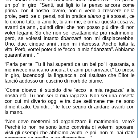
un po’ in giro. “Senti, sui figli io la penso ancora come
prima- con il nostro lavoro, non ci vedo a crescere della
prole, però, se ci pensi, noi in pratica
siamo
già sposati, ce
lo dicono tutti. Io amo te, tu ami me, e ormai questa cosa va
avanti da anni, quindi direi che non posso più dire di non
voler legami. So che non sei esattamente pro matrimonio,
però, se volessi intanto
fidanzarti
non mi dispiacerebbe.
Uno, due, cinque anni…non mi interessa. Anche tutta la
vita. Però, vorrei poter dire “ecco la mia fidanzata”. Abbiamo
quarant’anni…”
“Parla per te. Tu li hai superati da un bel po’ i quaranta, a
me invece mancano ancora tre anni per arrivarci.” Lo prese
in giro, facendogli la linguaccia, col risultato che Eliot le
lanciò addosso un cuscino di morbide piume.
“Come dicevo, è stupido dire “ecco la mia ragazza” alla
nostra età. Tu non sei la mia ragazza. Non sei una cosetta
con cui mi diverto oggi e tra due settimane me ne sono
dimenticato. Quindi…” le fece segno di andare avanti con
la mano.
“Non devo mettermi ad organizzare il matrimonio, vero?
Perché io non ne sono tanto convinta di volermi sposare,
visti gli esempi che abbiamo avuto, e poi, non mi hai dato