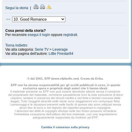
Segui la storia
|
<<
Cosa pensi della storia?
Per recensire
esegui il login
oppure
registrati
.
Torna indietro
Vai alla categoria:
Serie TV
>
Leverage
Vai alla pagina dell'autore:
Little Firestar84
© dal 2001, EFP (www.efpfanfic.net). Creato da Erika.
EFP non ha alcuna responsabilità per gli scritti pubblicati in esso, in quanto
esclusiva opera e proprietà degli autori che li hanno ideati.
Il materiale presente su EFP non può essere riprodotto altrove senza il consenso
del proprietario del materiale, nemmeno parzialmente (con la sola esclusione di brevi
citazioni, sempre in presenza dei dovuti credits e nei limiti e termini concessi dalla
legge). Tutti i soggetti descritti nelle storie sono maggiorenni e/o comunque fittizi.
I personaggi e le situazioni presenti nelle fanfic di questo sito sono utilizzati senza
alcun fine di lucro e nel rispetto dei rispettivi proprietari e copyrights.
I detentori dei diritti di copyright sfruttati nelle fan fiction possono richiedere
l'immediata cessazione dell'utilizzo del loro materiale, con una segnalazione
adeguatamente supportata da inoltrare ad EFP.
Cambia il consenso sulla privacy