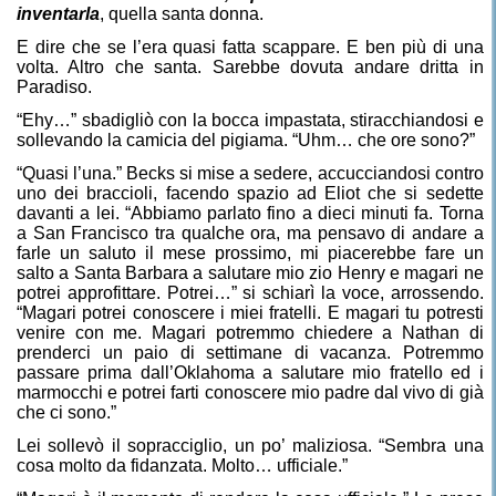
inventarla
, quella santa donna.
E dire che se l’era quasi fatta scappare. E ben più di una
volta. Altro che santa. Sarebbe dovuta andare dritta in
Paradiso.
“Ehy…” sbadigliò con la bocca impastata, stiracchiandosi e
sollevando la camicia del pigiama. “Uhm… che ore sono?”
“Quasi l’una.” Becks si mise a sedere, accucciandosi contro
uno dei braccioli, facendo spazio ad Eliot che si sedette
davanti a lei. “Abbiamo parlato fino a dieci minuti fa. Torna
a San Francisco tra qualche ora, ma pensavo di andare a
farle un saluto il mese prossimo, mi piacerebbe fare un
salto a Santa Barbara a salutare mio zio Henry e magari ne
potrei approfittare. Potrei…” si schiarì la voce, arrossendo.
“Magari potrei conoscere i miei fratelli. E magari tu potresti
venire con me. Magari potremmo chiedere a Nathan di
prenderci un paio di settimane di vacanza. Potremmo
passare prima dall’Oklahoma a salutare mio fratello ed i
marmocchi e potrei farti conoscere mio padre dal vivo di già
che ci sono.”
Lei sollevò il sopracciglio, un po’ maliziosa. “Sembra una
cosa molto da fidanzata. Molto… ufficiale.”