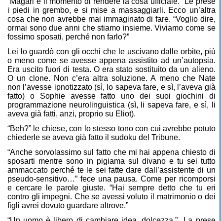
“Magari è il momento di rendere la cosa ufficiale.” Le prese
i piedi in grembo, e si mise a massaggiarli. Ecco un’altra
cosa che non avrebbe mai immaginato di fare. “Voglio dire,
ormai sono due anni che stiamo insieme. Viviamo come se
fossimo sposati, perché non farlo?”
Lei lo guardò con gli occhi che le uscivano dalle orbite, più
o meno come se avesse appena assistito ad un’autopsia.
Era uscito fuori di testa. O era stato sostituito da un alieno.
O un clone. Non c’era altra soluzione. A meno che Nate
non l’avesse ipnotizzato (sì, lo sapeva fare, e sì, l’aveva già
fatto) o Sophie avesse fatto uno dei suoi giochini di
programmazione neurolinguistica (sì, li sapeva fare, e sì, li
aveva già fatti, anzi, proprio su Eliot).
“Beh?” le chiese, con lo stesso tono con cui avrebbe potuto
chiederle se aveva già fatto il sudoku del Tribune.
“Anche sorvolassimo sul fatto che mi hai appena chiesto di
sposarti mentre sono in pigiama sul divano e tu sei tutto
ammaccato perché te le sei fatte dare dall’assistente di un
pseudo-sensitivo…” fece una pausa. Come per ricomporsi
e cercare le parole giuste. “Hai sempre detto che tu eri
contro gli impegni. Che se avessi voluto il matrimonio o dei
figli avrei dovuto guardare altrove.”
“Un uomo è libero di cambiare idea, dolcezza.”
La prese