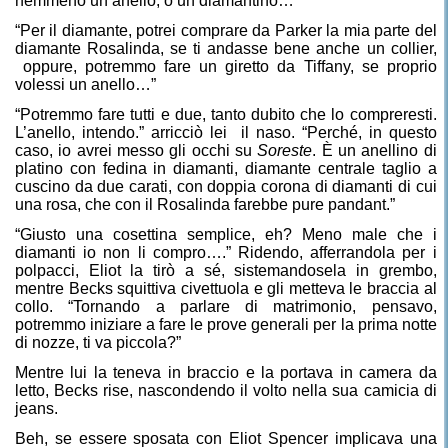
nemmeno un anello, o un diamantino…”
“Per il diamante, potrei comprare da Parker la mia parte del
diamante Rosalinda, se ti andasse bene anche un collier,
oppure, potremmo fare un giretto da Tiffany, se proprio
volessi un anello…”
“Potremmo fare tutti e due, tanto dubito che lo compreresti.
L’anello, intendo.” arricciò lei
il naso. “Perché, in questo
caso, io avrei messo gli occhi su
Soreste
. È un anellino di
platino con fedina in diamanti, diamante centrale taglio a
cuscino da due carati, con doppia corona di diamanti di cui
una rosa, che con il Rosalinda farebbe pure pandant.”
“Giusto una cosettina semplice, eh? Meno male che i
diamanti io non li compro….” Ridendo, afferrandola per i
polpacci, Eliot la tirò a sé, sistemandosela in grembo,
mentre Becks squittiva civettuola e gli metteva le braccia al
collo. “Tornando a parlare di matrimonio, pensavo,
potremmo iniziare a fare le prove generali per la prima notte
di nozze, ti va piccola?”
Mentre lui la teneva in braccio e la portava in camera da
letto, Becks rise, nascondendo il volto nella sua camicia di
jeans.
Beh, se essere sposata con Eliot Spencer implicava una