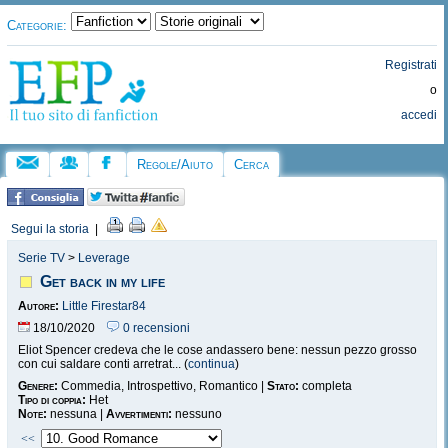
Categorie:
Registrati
o
accedi
Regole/Aiuto
Cerca
Segui la storia
|
Serie TV
>
Leverage
Get back in my life
Autore:
Little Firestar84
18/10/2020
0 recensioni
Eliot Spencer credeva che le cose andassero bene: nessun pezzo grosso
con cui saldare conti arretrat... (
continua
)
Genere:
Commedia, Introspettivo, Romantico |
Stato:
completa
Tipo di coppia:
Het
Note:
nessuna |
Avvertimenti:
nessuno
<<