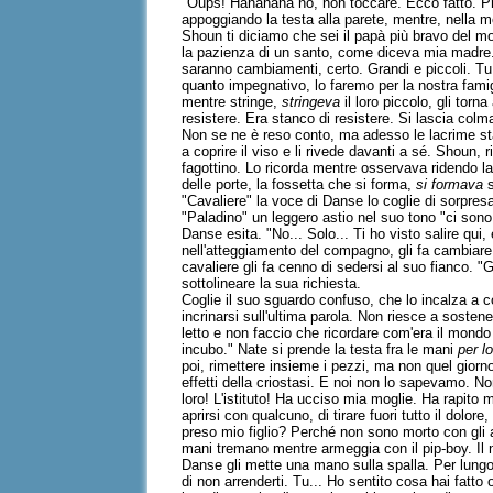
"Oups! Hahahaha no, non toccare. Ecco fatto. Prov
appoggiando la testa alla parete, mentre, nella m
Shoun ti diciamo che sei il papà più bravo del m
la pazienza di un santo, come diceva mia madre. 
saranno cambiamenti, certo. Grandi e piccoli. Tu 
quanto impegnativo, lo faremo per la nostra famig
mentre stringe,
stringeva
il loro piccolo, gli tor
resistere. Era stanco di resistere. Si lascia col
Non se ne è reso conto, ma adesso le lacrime st
a coprire il viso e li rivede davanti a sé. Shoun,
fagottino. Lo ricorda mentre osservava ridendo la 
delle porte, la fossetta che si forma,
si formava
s
"Cavaliere" la voce di Danse lo coglie di sorpres
"Paladino" un leggero astio nel suo tono "ci so
Danse esita. "No... Solo... Ti ho visto salire q
nell'atteggiamento del compagno, gli fa cambiare i
cavaliere gli fa cenno di sedersi al suo fianco. 
sottolineare la sua richiesta.
Coglie il suo sguardo confuso, che lo incalza a co
incrinarsi sull'ultima parola. Non riesce a soste
letto e non faccio che ricordare com'era il mond
incubo." Nate si prende la testa fra le mani
per l
poi, rimettere insieme i pezzi, ma non quel giorno
effetti della criostasi. E noi non lo sapevamo. 
loro! L'istituto! Ha ucciso mia moglie. Ha rapito
aprirsi con qualcuno, di tirare fuori tutto il dol
preso mio figlio? Perché non sono morto con gli a
mani tremano mentre armeggia con il pip-boy. Il n
Danse gli mette una mano sulla spalla. Per lungo
di non arrenderti. Tu... Ho sentito cosa hai fatt