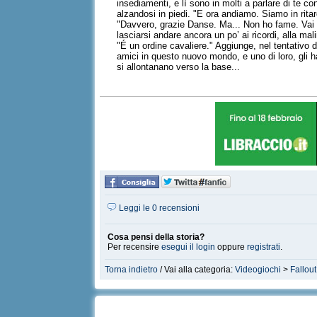
insediamenti, e lì sono in molti a parlare di te c
alzandosi in piedi. "E ora andiamo. Siamo in ritar
"Davvero, grazie Danse. Ma... Non ho fame. Vai a
lasciarsi andare ancora un po’ ai ricordi, alla ma
"É un ordine cavaliere." Aggiunge, nel tentativo 
amici in questo nuovo mondo, e uno di loro, gli h
si allontanano verso la base...
Leggi le 0 recensioni
Cosa pensi della storia?
Per recensire
esegui il login
oppure
registrati
.
Torna indietro
/ Vai alla categoria:
Videogiochi
>
Fallout