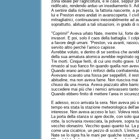
zona ideale per l'agricoltura, e le case, seppur p
nidificato, rendendo arduo un insediamento lì. Ad
A sentire dalla richiesta, la fattoria nascente, 
lui e Preston erano andati in avanscoperta. I civi
mitragliatrici, continuavano inesorabilmente ad ava
soprattutto, abituati a tali situazioni, in grado d
"Coprimi!" Aveva urlato Nate, mentre lui, forte d
invasori. E poi, solo il caos della battaglia. I co
a favore degli umani. “Preston, va avanti, rassicur
servito altro perché l’amico capisse.
Avrebbe voluto, e dentro di se sentiva che avrebb
della sua armatura atomica avrebbe registrato ogn
Tre morti. Cinque feriti, di cui uno molto grave. 
rimasto al suo fianco fin quando quella non aveva
Quando erano arrivati i rinforzi della confraternita
Avevano scavato una fossa per seppellirli, il res
abitudine, ma non aveva fame. Non riusciva mai 
chiuso da una morsa. Aveva piazzato altre barric
succedere mai più che i nemici arrivassero tanto 
Quando ebbero finito di mettere l’area in sicurezz
E adesso, ecco arrivata la sera. Non aveva più 
tempo era stata la stazione meteorologica dell'ae
interesse. Non aveva acceso le luci. Voleva rest
La porta della stanza si apre docile, con solo qua
rotte, la scrivania rovesciata, la polvere, sopra
vecchio olonastro. Vecchio quasi quanto lui. La pl
come una cicatrice, un pezzo di scotch. L'inchios
Nate se lo rigira fra le mani per qualche istante, 