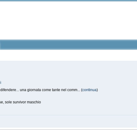
i
 difendere... una giornata come tante nel comm... (
continua
)
se, sole survivor maschio