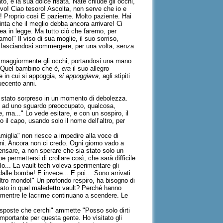
o, e la sua dolce risata. Nate chiude gli occhi,
avo! Ciao tesoro! Ascolta, non serve che io e
! Proprio così E paziente. Molto paziente. Hai
ta che il meglio debba ancora arrivare! Ci
rea in legge. Ma tutto ciò che faremo, per
mo!" Il viso di sua moglie, il suo sorriso,
rlo, lasciandosi sommergere, per una volta, senza
e maggiormente gli occhi, portandosi una mano
. Quel bambino che è,
era
il suo allegro
le in cui si appoggia,
si appoggiava,
agli stipiti
uecento anni.
e stato sorpreso in un momento di debolezza.
le ad uno sguardo preoccupato, qualcosa,
, ma..." Lo vede esitare, e con un sospiro, il
 il capo, usando solo il nome dell’altro, per
amiglia" non riesce a impedire alla voce di
nni. Ancora non ci credo. Ogni giorno vado a
ensare, a non sperare che sia stato solo un
 permettersi di crollare così, che sarà difficile
 Io... La vault-tech voleva sperimentare gli
dalle bombe! E invece... E poi… Sono arrivati
altro mondo!" Un profondo respiro, ha bisogno di
ntrato in quel maledetto vault? Perché hanno
, mentre le lacrime continuano a scendere. Le
risposte che cerchi" ammette "Posso solo dirti
mportante per questa gente. Ho visitato gli