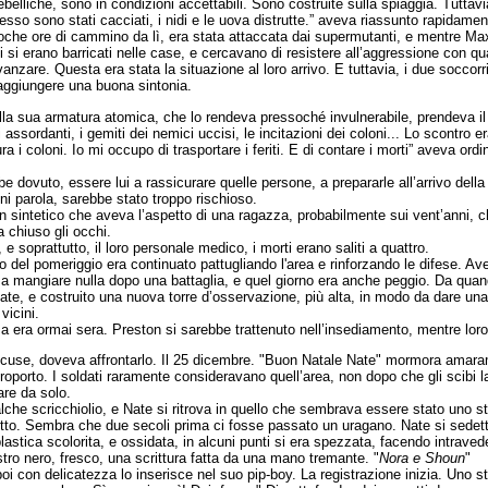
rebelliche, sono in condizioni accettabili. Sono costruite sulla spiaggia. Tutta
esso sono stati cacciati, i nidi e le uova distrutte.” aveva riassunto rapidame
a poche ore di cammino da lì, era stata attaccata dai supermutanti, e mentre M
li si erano barricati nelle case, e cercavano di resistere all’aggressione con q
nzare. Questa era stata la situazione al loro arrivo. E tuttavia, i due soccorrito
i raggiungere una buona sintonia.
ella sua armatura atomica, che lo rendeva pressoché invulnerabile, prendeva il s
lpi assordanti, i gemiti dei nemici uccisi, le incitazioni dei coloni... Lo scontr
a i coloni. Io mi occupo di trasportare i feriti. E di contare i morti” aveva ordi
e dovuto, essere lui a rassicurare quelle persone, a prepararle all’arrivo dell
i parola, sarebbe stato troppo rischioso.
Un sintetico che aveva l’aspetto di una ragazza, probabilmente sui vent’anni, c
 chiuso gli occhi.
, e soprattutto, il loro personale medico, i morti erano saliti a quattro.
to del pomeriggio era continuato pattugliando l'area e rinforzando le difese. 
a mangiare nulla dopo una battaglia, e quel giorno era anche peggio. Da quan
ate, e costruito una nuova torre d’osservazione, più alta, in modo da dare un
vicini.
a era ormai sera. Preston si sarebbe trattenuto nell’insediamento, mentre loro 
scuse, doveva affrontarlo. Il 25 dicembre. "Buon Natale Nate" mormora amara
roporto. I soldati raramente consideravano quell’area, non dopo che gli scibi l
are da solo.
lche scricchiolio, e Nate si ritrova in quello che sembrava essere stato uno st
 tutto. Sembra che due secoli prima ci fosse passato un uragano. Nate si sedett
astica scolorita, e ossidata, in alcuni punti si era spezzata, facendo intraveder
tro nero, fresco, una scrittura fatta da una mano tremante. "
Nora e Shoun
"
poi con delicatezza lo inserisce nel suo pip-boy. La registrazione inizia. Uno st