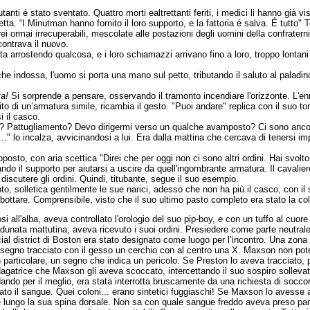
nti é stato sventato. Quattro morti ealtrettanti feriti, i medici li hanno già vis
a. “I Minutman hanno fornito il loro supporto, e la fattoria é salva. É tutto" 
ei ormai irrecuperabili, mescolate alle postazioni degli uomini della confrater
ontrava il nuovo.
ta arrostendo qualcosa, e i loro schiamazzi arrivano fino a loro, troppo lontan
e indossa, l'uomo si porta una mano sul petto, tributando il saluto al paladi
ta!
Si sorprende a pensare, osservando il tramonto incendiare l'orizzonte. L'e
tito di un’armatura simile, ricambia il gesto. "Puoi andare" replica con il suo to
i il casco.
o? Pattugliamento? Devo dirigermi verso un qualche avamposto? Ci sono ancor
." lo incalza, avvicinandosi a lui. Era dalla mattina che cercava di tenersi 
oposto, con aria scettica "Direi che per oggi non ci sono altri ordini. Hai svo
do il supporto per aiutarsi a uscire da quell'ingombrante armatura. Il cavalie
scutere gli ordini. Quindi, titubante, segue il suo esempio.
nto, solletica gentilmente le sue narici, adesso che non ha più il casco, con il s
rbottare. Comprensibile, visto che il suo ultimo pasto completo era stato la co
tosi all'alba, aveva controllato l'orologio del suo pip-boy, e con un tuffo al cuore
adunata mattutina, aveva ricevuto i suoi ordini. Presiedere come parte neutrale
cial district di Boston era stato designato come luogo per l’incontro. Una zona
il segno tracciato con il gesso un cerchio con al centro una X. Maxson non pot
n particolare, un segno che indica un pericolo. Se Preston lo aveva tracciato,
ndagatrice che Maxson gli aveva scoccato, intercettando il suo sospiro sollevato,
ando per il meglio, era stata interrotta bruscamente da una richiesta di socco
gelato il sangue. Quei coloni... erano sintetici fuggiaschi! Se Maxson lo avess
rre lungo la sua spina dorsale. Non sa con quale sangue freddo aveva preso par