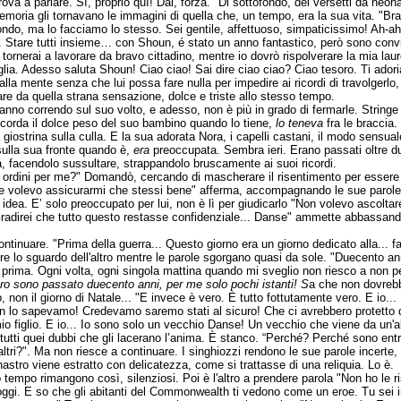
a a parlare. Sì, proprio quì! Dai, forza." Di sottofondo, dei versetti da neonat
emoria gli tornavano le immagini di quella che, un tempo, era la sua vita. "Br
ondo, ma lo facciamo lo stesso. Sei gentile, affettuoso, simpaticissimo! Ah-ah
Stare tutti insieme… con Shoun, é stato un anno fantastico, però sono convin
tornerai a lavorare da bravo cittadino, mentre io dovrò rispolverare la mia lau
lia. Adesso saluta Shoun! Ciao ciao! Sai dire ciao ciao? Ciao tesoro. Ti adoria
na alla mente senza che lui possa fare nulla per impedire ai ricordi di travolge
mare da quella strana sensazione, dolce e triste allo stesso tempo.
anno correndo sul suo volto, e adesso, non è più in grado di fermarle. String
 ricorda il dolce peso del suo bambino quando lo tiene,
lo teneva
fra le braccia
giostrina sulla culla. E la sua adorata Nora, i capelli castani, il modo sensua
ulla sua fronte quando è,
era
preoccupata. Sembra ieri. Erano passati oltre d
a, facendolo sussultare, strappandolo bruscamente ai suoi ricordi.
no ordini per me?" Domandò, cercando di mascherare il risentimento per esser
ui, e volevo assicurarmi che stessi bene" afferma, accompagnando le sue paro
dea. E’ solo preoccupato per lui, non è lì per giudicarlo "Non volevo ascoltare
"Gradirei che tutto questo restasse confidenziale... Danse" ammette abbassando
ntinuare. "Prima della guerra... Questo giorno era un giorno dedicato alla... f
nere lo sguardo dell'altro mentre le parole sgorgano quasi da sole. "Duecento a
o prima. Ogni volta, ogni singola mattina quando mi sveglio non riesco a non p
oro sono passato duecento anni, per me solo pochi istanti! S
a che non dovrebbe
, non il giorno di Natale... "E invece è vero. È tutto fottutamente vero. E io...
Non lo sapevamo! Credevamo saremo stati al sicuro! Che ci avrebbero protetto 
 mio figlio. E io... Io sono solo un vecchio Danse! Un vecchio che viene da un'
ore, tutti quei dubbi che gli lacerano l’anima. È stanco. “Perché? Perché sono e
ltri?". Ma non riesce a continuare. I singhiozzi rendono le sue parole incerte
astro viene estratto con delicatezza, come si trattasse di una reliquia. Lo è.
 tempo rimangono così, silenziosi. Poi è l'altro a prendere parola "Non ho le 
o oggi. E so che gli abitanti del Commonwealth ti vedono come un eroe. Tu sei i