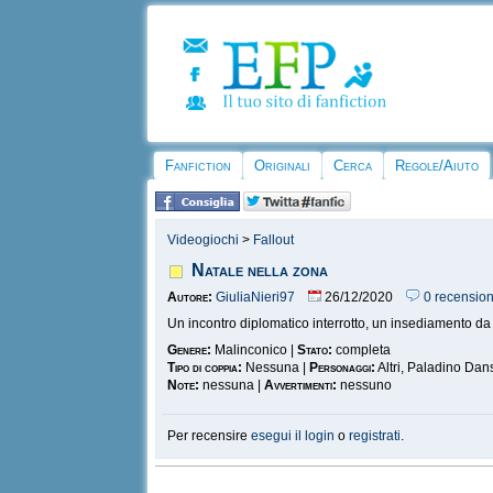
Fanfiction
Originali
Cerca
Regole/Aiuto
Videogiochi
>
Fallout
Natale nella zona
Autore:
GiuliaNieri97
26/12/2020
0 recension
Un incontro diplomatico interrotto, un insediamento da
Genere:
Malinconico |
Stato:
completa
Tipo di coppia:
Nessuna |
Personaggi:
Altri, Paladino Dan
Note:
nessuna |
Avvertimenti:
nessuno
Per recensire
esegui il login
o
registrati
.