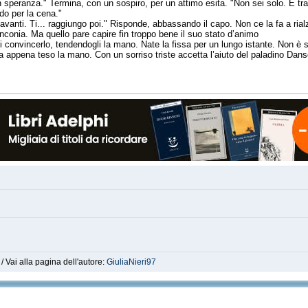
on speranza." Termina, con un sospiro, per un attimo esita. "Non sei solo. E tra
do per la cena."
vanti. Ti... raggiungo poi." Risponde, abbassando il capo. Non ce la fa a rial
linconia. Ma quello pare capire fin troppo bene il suo stato d’animo
di convincerlo, tendendogli la mano. Nate la fissa per un lungo istante. Non è 
a appena teso la mano. Con un sorriso triste accetta l’aiuto del paladino Dans
/ Vai alla pagina dell'autore:
GiuliaNieri97