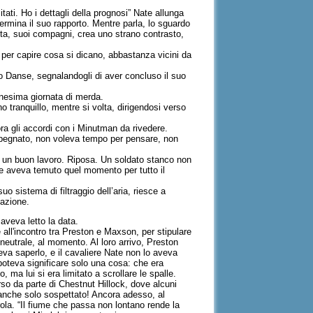
itati. Ho i dettagli della prognosi” Nate allunga
Termina il suo rapporto. Mentre parla, lo sguardo
nita, suoi compagni, crea uno strano contrasto,
i per capire cosa si dicano, abbastanza vicini da
no Danse, segnalandogli di aver concluso il suo
nnesima giornata di merda.
no tranquillo, mentre si volta, dirigendosi verso
a gli accordi con i Minutman da rivedere.
impegnato, non voleva tempo per pensare, non
lto un buon lavoro. Riposa. Un soldato stanco non
re aveva temuto quel momento per tutto il
uo sistema di filtraggio dell’aria, riesce a
lazione.
 aveva letto la data.
 all'incontro tra Preston e Maxson, per stipulare
 neutrale, al momento. Al loro arrivo, Preston
eva saperlo, e il cavaliere Nate non lo aveva
 poteva significare solo una cosa: che era
 ma lui si era limitato a scrollare le spalle.
rso da parte di Chestnut Hillock, dove alcuni
e anche solo sospettato! Ancora adesso, al
ola. “Il fiume che passa non lontano rende la