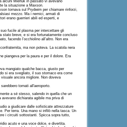
via alcuni Mierluk in passato vi avevano
nte la situazione a Maxson.
axson tornava sul Prydwim per chiamare rinforzi,
ualsiasi mezzo. Ma i nemici, armati di
ri erano guerrieri abili ed esperti, e
uo fucile al plasma per intercettare gli
o era stato breve, e si era fortunatamente concluso
nato, facendo l’occhiolino all’altro. Non era
a confraternita, ma non poteva. La scatola nera
he piangeva per la paura e per il dolore. Era
Aveva mangiato qualche bacca, giusto per
do si era svegliato, il suo stomaco era come
a visuale ancora migliore. Non doveva
sarebbero tornati all'aeroporto.
mente a sé stesso, salendo in quella che un
a avevano dichiarata agibile ma priva di
udio a giudicare dalle sofisticate attrezzature
e. Per terra. Una mano si infilò nella tasca. Un
e i circuiti sottostanti. Spicca sopra tutto,
ridio acuto e una voce dolce, e divertita.