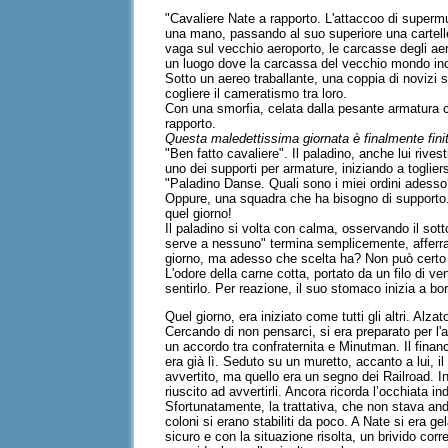
"Cavaliere Nate a rapporto. L'attaccoo di supermuta
una mano, passando al suo superiore una cartellett
vaga sul vecchio aeroporto, le carcasse degli aer
un luogo dove la carcassa del vecchio mondo inc
Sotto un aereo traballante, una coppia di novizi s
cogliere il cameratismo tra loro.
Con una smorfia, celata dalla pesante armatura ch
rapporto.
Questa maledettissima giornata è finalmente fini
"Ben fatto cavaliere". Il paladino, anche lui rives
uno dei supporti per armature, iniziando a togliers
"Paladino Danse. Quali sono i miei ordini adess
Oppure, una squadra che ha bisogno di supporto..
quel giorno!
Il paladino si volta con calma, osservando il sott
serve a nessuno" termina semplicemente, afferran
giorno, ma adesso che scelta ha? Non può certo di
L'odore della carne cotta, portato da un filo di ve
sentirlo. Per reazione, il suo stomaco inizia a bo
Quel giorno, era iniziato come tutti gli altri. Alza
Cercando di non pensarci, si era preparato per l'
un accordo tra confraternita e Minutman. Il finan
era già lì. Seduto su un muretto, accanto a lui, 
avvertito, ma quello era un segno dei Railroad. I
riuscito ad avvertirli. Ancora ricorda l’occhiata i
Sfortunatamente, la trattativa, che non stava and
coloni si erano stabiliti da poco. A Nate si era 
sicuro e con la situazione risolta, un brivido co