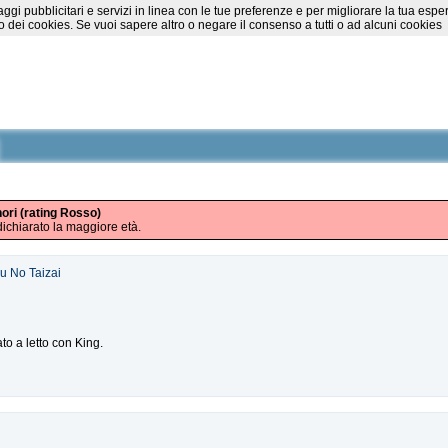
essaggi pubblicitari e servizi in linea con le tue preferenze e per migliorare la tu
 dei cookies. Se vuoi sapere altro o negare il consenso a tutti o ad alcuni cookies
nori (rating Rosso)
ichiarato la maggiore età.
u No Taizai
to a letto con King.