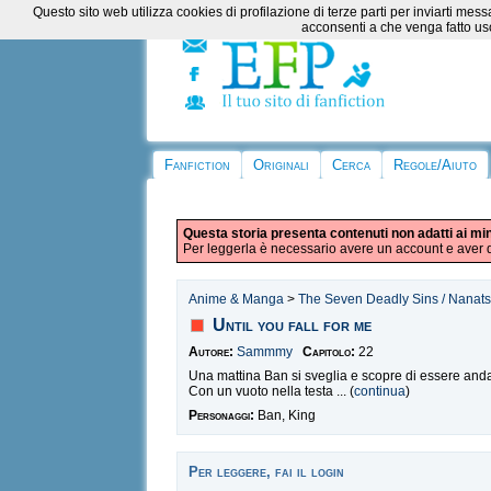
Questo sito web utilizza cookies di profilazione di terze parti per inviarti m
acconsenti a che venga fatto uso
Fanfiction
Originali
Cerca
Regole/Aiuto
Questa storia presenta contenuti non adatti ai mi
Per leggerla è necessario avere un account e aver d
Anime & Manga
>
The Seven Deadly Sins / Nanats
Until you fall for me
Autore:
Sammmy
Capitolo:
22
Una mattina Ban si sveglia e scopre di essere anda
Con un vuoto nella testa ... (
continua
)
Personaggi:
Ban, King
Per leggere, fai il login