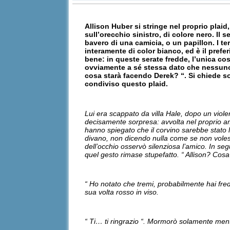
Allison Huber si stringe nel proprio plaid
sull’orecchio sinistro, di colore nero. Il
bavero di una camicia, o un papillon. I te
interamente di color bianco, ed è il prefe
bene: in queste serate fredde, l’unica cos
ovviamente a sé stessa dato che nessuno è
cosa starà facendo Derek? “. Si chiede s
condiviso questo plaid.
Lui era scappato da villa Hale, dopo un violen
decisamente sorpresa: avvolta nel proprio amato
hanno spiegato che il corvino sarebbe stato lo
divano, non dicendo nulla come se non volesse
dell’occhio osservò silenziosa l’amico. In segu
quel gesto rimase stupefatto. “ Allison? Cosa
“ Ho notato che tremi, probabilmente hai fr
sua volta rosso in viso.
“ Ti… ti ringrazio “. Mormorò solamente ment