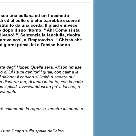
ndosso una collana ed un fiocchetto
i ed al collo ciò che parrebbe essere il
tituito da una corda. Il plaid è invece
o dopo il suo ritorno. “ Ah! Come si sta
ivano! “. Sentenzia la fanciulla, rivolta
rriva così, all’improvviso. “ Chissà che
giorni prima, lei e l’amico hanno
arte degli Huber. Quella sera, Allison rimase
di lui i suoi genitori i quali, con calma le
salone: il corvino si limitò a sedere sul
 disparte ma, di tanto in tanto, con la coda
n il plaid, avvicinandosi un po' a lui che, a
ievemente.
rò solamente la ragazza, mentre lui annuì a
no il capo sulla spalla dell’altra.