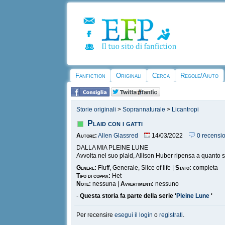
Fanfiction
Originali
Cerca
Regole/Aiuto
Storie originali
>
Soprannaturale
>
Licantropi
Plaid con i gatti
Autore:
Allen Glassred
14/03/2022
0 recensio
DALLA MIA PLEINE LUNE
Avvolta nel suo plaid, Allison Huber ripensa a quanto s
Genere:
Fluff, Generale, Slice of life |
Stato:
completa
Tipo di coppia:
Het
Note:
nessuna |
Avvertimenti:
nessuno
-
Questa storia fa parte della serie '
Pleine Lune
'
Per recensire
esegui il login
o
registrati
.