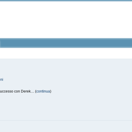
ni
uccesso con Derek.... (
continua
)