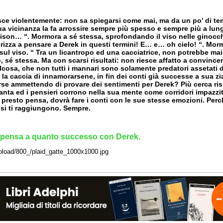
isce violentemente: non sa spiegarsi come mai, ma da un po' di te
ua vicinanza la fa arrossire sempre più spesso e sempre più a lun
lison… “. Mormora a sé stessa, sprofondando il viso nelle ginocch
torizza a pensare a Derek in questi termini! E… e… oh cielo! “. Mor
l viso. “ Tra un licantropo ed una cacciatrice, non potrebbe mai
, sé stessa. Ma con scarsi risultati: non riesce affatto a convince
lcosa, che non tutti i mannari sono solamente predatori assetati d
ro la caccia di innamorarsene, in fin dei conti già successe a sua 
orse ammettendo di provare dei sentimenti per Derek? Più cerca ri
ta ed i pensieri corrono nella sua mente come corridori impazziti,
presto pensa, dovrà fare i conti con le sue stesse emozioni. Perch
ssi ti raggiungono. Sempre.
 ripensa a quanto successo con Derek.
upload/800_/plaid_gatte_1000x1000.jpg