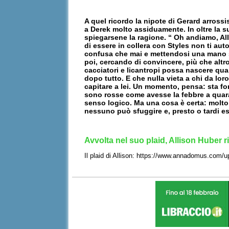
A quel ricordo la nipote di Gerard arross
a Derek molto assiduamente. In oltre la s
spiegarsene la ragione. “ Oh andiamo, Al
di essere in collera con Styles non ti au
confusa che mai e mettendosi una mano su
poi, cercando di convincere, più che altro
cacciatori e licantropi possa nascere qua
dopo tutto. E che nulla vieta a chi da lo
capitare a lei. Un momento, pensa: sta f
sono rosse come avesse la febbre a quaran
senso logico. Ma una cosa è certa: molto 
nessuno può sfuggire e, presto o tardi e
Avvolta nel suo plaid, Allison Huber
Il plaid di Allison: https://www.annadomus.com/