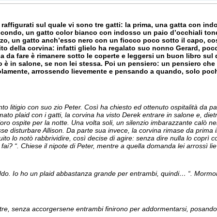
, raffigurati sul quale vi sono tre gatti: la prima, una gatta con i
 secondo, un gatto color bianco con indosso un paio d’occhiali tond
rzo, un gatto anch’esso nero con un fiocco poco sotto il capo, cos
rito della corvina: infatti glielo ha regalato suo nonno Gerard, poc
a da fare è rimanere sotto le coperte e leggersi un buon libro sul d
 in salone, se non lei stessa. Poi un pensiero: un pensiero che a
olamente, arrossendo lievemente e pensando a quando, solo pochi 
to litigio con suo zio Peter. Così ha chiesto ed ottenuto ospitalità da p
 plaid con i gatti, la corvina ha visto Derek entrare in salone e, dietro 
ro ospite per la notte. Una volta soli, un silenzio imbarazzante calò nel 
 disturbare Allison. Da parte sua invece, la corvina rimase da prima in
ito lo notò rabbrividire, così decise di agire: senza dire nulla lo coprì co
 fai? “. Chiese il nipote di Peter, mentre a quella domanda lei arrossì l
eddo. Io ho un plaid abbastanza grande per entrambi, quindi… “. Mormo
re, senza accorgersene entrambi finirono per addormentarsi, posando l’u