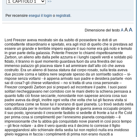
>>
Per recensire
esegui il login
o
registrati
.
A
A
A
Dimensione del testo
Lord Freezer aveva mostrato sin da subito di possedere le doti di un
combattente straordinario e spietato, era agli inizi di quello che si prestava ad
essere un grande e terribile impero eppure il suo nome era già noto e temuto
in gran parte della galassia. Potente Freezer lo chiamò rispettosamente
Zarbon, un alieno alto dalla pelle azzurra e i lunghi capelli verdi e soldato più
fidato, il tiranno in quel momento guardava fuori da una finestra del suo
immenso palazzo gli piaceva stare li ad ammirare dall’alto ciò che aveva
costruito. Era un alieno di bassa statura dal corpo rosato, sulla testa aveva
due piccole corna e labbra nere segnate spesso da un sorrisetto sadico – si-
rispose senza voltarsi - è appena arrivato suo padre e desidera parlarle -non
sai di cosa?-gli chiese voltandosi – no si tratta di una cosa personale –
Freezer congedò Zarbon poi si preparò ad incontrare il padre. I suoi passi
solitari riecheggiavano nel corridoio con le mani dietro la schiena pensava a
quanto tutto ciò fosse seccante, nonostante non sapesse ancora cosa suo
padre aveva da dirgli, inoltre ogni volta che volta che lui gli faceva visita si
comportava come se fosse lui il sovrano di quel pianeta. Lo trovò seduto nella
sala utilizzata per le riunioni sulle strategie di guerra aveva occupato proprio
il suo posto, ignorando il crescente fastidio si sedette di fronte a lui e Re Cold
per prima cosa si complimentò per l’ennesimo pianeta conquistato – è
impressionante che tu abbia già conquistato nove pianeti in così poco tempo
– gli fece notare - a dire il vero questo era il decimo lo corresse il figlio
appoggiandosi allo schienale della sedia lui non replicò nulla era invidioso
glielo leggeva in faccia i complimenti di prima non erano riusciti a