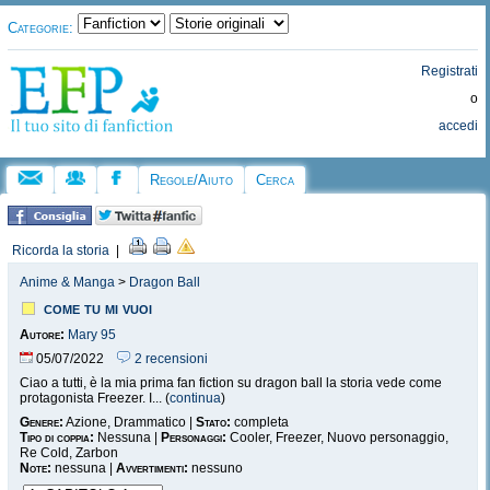
Categorie:
Registrati
o
accedi
Regole/Aiuto
Cerca
Ricorda la storia
|
Anime & Manga
>
Dragon Ball
come tu mi vuoi
Autore:
Mary 95
05/07/2022
2 recensioni
Ciao a tutti, è la mia prima fan fiction su dragon ball la storia vede come
protagonista Freezer. I... (
continua
)
Genere:
Azione, Drammatico |
Stato:
completa
Tipo di coppia:
Nessuna |
Personaggi:
Cooler, Freezer, Nuovo personaggio,
Re Cold, Zarbon
Note:
nessuna |
Avvertimenti:
nessuno