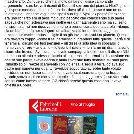
mascherarlo. Dunque so che hai molto da fare gli disse cambiando
argomento – sarò breve ti ricordi di Kodos il sovrano del pianeta Nibi? -, - si –
gli rispose mentendo in realtà non ricordava affatto chi fosse e non ne era
interessato – ebbene voglio che sposi sua figlia Sybil, ok pensò Freezer se
era uno scherzo era di pessimo gusto peccato che conoscendo suo padre
sapeva che non scherzava mai inoltre era dannatamente serio ma sul serio
lui spo….sar...si non riusciva nemmeno a pronunciarla quella parola
-
r
itengo
sia un buon modo per stringere un alleanza più forte – inoltre aggiunse
alzandosi e avvicinandosi al figlio li ho già invitati qui sul tuo pianeta. Questo
era davvero troppo -come ti sei permesso di prenderti tutte queste libertà e di
tenermi all'oscuro dei tuoi pensieri – gli disse la sola idea di sposarsi lo
riempiva d’orrore – andiamo – lo esortò il padre – non farne un dramma sono
sicuro che troverai Sybil una piacevole compagnia inoltre come ti dicevo Nibi
e un buon alleato e adesso ti lascio ai tuoi pensieri – ormai la discussione era
chiusa suo padre aveva deciso e nulla l’avrebbe fatto ritornare sui suoi passi.
Rimasto solo Freezer scaraventò con violenza la sedia a terra, odiava suo
padre non sapeva per quanto l'avrebbe sopportato avrebbe tanto voluto
ucciderlo se non fosse stato che temeva di scatenare una guerra troppo
grande,senza contare che sicuramente il fratello maggiore si fosse schierato
con lui come faceva sempre. Già chissà perché questa cosa non l’aveva
chiesta a Cooler.
Torna su