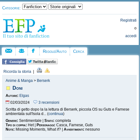
Categorie:
Registrati
o
accedi
Regole/Aiuto
Cerca
Ricorda la storia
|
Anime & Manga
>
Berserk
Doni
Autore:
Elgas
02/03/2024
3 recensioni
Scritta di getto dopo la la lettura di Berserk, piccola OS su Guts e Farnese
ambientata sull'Isola d... (
continua
)
Genere:
Sentimentale |
Stato:
completa
Tipo di coppia:
Het |
Personaggi:
Casca, Farnese, Guts
Note:
Missing Moments, What if? |
Avvertimenti:
nessuno