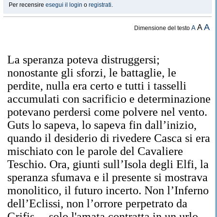
Per recensire
esegui il login
o
registrati
.
A
A
A
Dimensione del testo
La speranza poteva distruggersi;
nonostante gli sforzi, le battaglie, le
perdite, nulla era certo e tutti i tasselli
accumulati con sacrificio e determinazione
potevano perdersi come polvere nel vento.
Guts lo sapeva, lo sapeva fin dall’inizio,
quando il desiderio di rivedere Casca si era
mischiato con le parole del Cavaliere
Teschio. Ora, giunti sull’Isola degli Elfi, la
speranza sfumava e il presente si mostrava
monolitico, il futuro incerto. Non l’Inferno
dell’Eclissi, non l’orrore perpetrato da
Grifis… solo l'amata contratta in un urlo