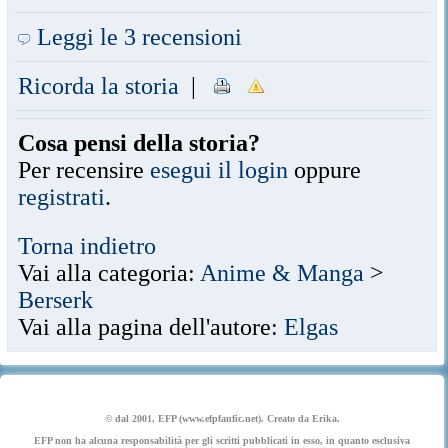
Leggi le 3 recensioni
Ricorda la storia
|
Cosa pensi della storia?
Per recensire
esegui il login
oppure
registrati
.
Torna indietro
Vai alla categoria:
Anime & Manga
>
Berserk
Vai alla pagina dell'autore:
Elgas
© dal 2001, EFP (www.efpfanfic.net). Creato da Erika.
EFP non ha alcuna responsabilità per gli scritti pubblicati in esso, in quanto esclusiva