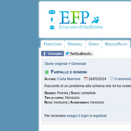
Fanfiction
Originali
Cerca
Regole/Aiuto
Storie originali
>
Generale
Farfalle e rondini
Autore:
Carla Marrone
18/05/2024
0 recensio
Racconto di un problema alla schiena che mi ha costretta 
Genere:
Poesia |
Stato:
completa
Tipo di coppia:
Nessuna
Note:
nessuna |
Avvertimenti:
nessuno
Per recensire
esegui il login
o
registrati
.