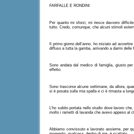
FARFALLE E RONDINI
Per quanto mi sforzi, mi riesce davvero difficile
tutto. Credo, comunque, che alcuni stimoli ester
Il primo giorno dell’anno, ho iniziato ad avvertir
diffuso a tutta la gamba, arrivando a darmi delle 
Sono andata dal medico di famiglia, giusto per 
effetto.
Sono trascorse alcune settimane, da allora, qua
si è posata sulla mia spalla e ci è rimasta a lun
L’ho subito portata nello studio dove lavoro che,
molto i rametti di lavanda che avevo appeso al c
Abbiamo convissuto e lavorato assieme, per qualc
momento, qualcosa, dentro di me, è scattato.