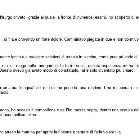
hirurgo privato, grazie al quale, a fronte di numerosi esami, ho scoperto di a
ssi, di fila e provando un forte dolore. Camminavo piegata in due e non dormivo
mente lenito e a svolgere sessioni di terapia in piscina, come pure ad onde di
 ora, mi reggo sulle mie gambe. In tutti i sensi, questa esperienza mi ha i
. Questo avevo già avuto modo di constatarlo, mi è solo diventato più chiaro.
a creatura “magica” del mio ultimo periodo: una rondine. L’ho recuperata in g
 suolo.
n bagno, ho acceso il termosifone e ce l’ho messa sopra, dentro una scatola de
attacco bellico felino.
o atteso la mattina per aprire la finestra e tentare di farla volare via.