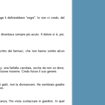
ge li definirebbero “segni”. Io non ci credo, del
e diventava sempre più acuto. Il dolore si è, poi,
critto dei farmaci, che non hanno sortito alcun
, una farfalla cavolaia, uscita da non so dove,
evisione insieme. Credo fosse il suo genere.
 i gatti, non la divorassero. Ha sembrato gradire
ero.
nza, l’ho vista svolazzare in giardino. In quel