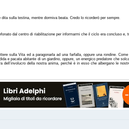
e dita sulla testina, mentre dormiva beata. Credo lo ricorderò per sempre.
lefonato dal centro di riabilitazione per informarmi che il ciclo era concluso e
lettere sulla Vita ed a paragonarla ad una farfalla, oppure una rondine. Come
ida e pacata abitante di un giardino, oppure, un energico predatore che solca i
ra dell’involucro della nostra anima, perché è in esso che albergano le nost