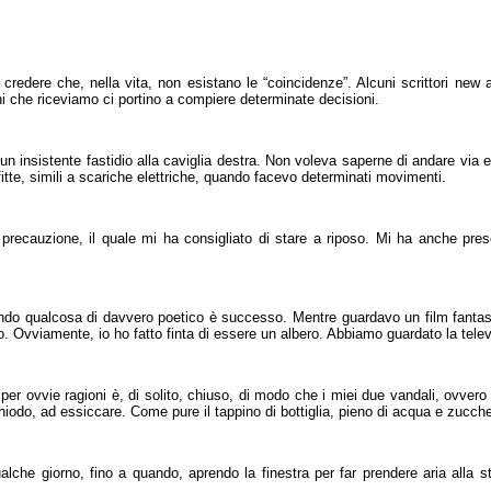
 credere che, nella vita, non esistano le “coincidenze”. Alcuni scrittori new a
ni che riceviamo ci portino a compiere determinate decisioni.
e un insistente fastidio alla caviglia destra. Non voleva saperne di andare via 
fitte, simili a scariche elettriche, quando facevo determinati movimenti.
precauzione, il quale mi ha consigliato di stare a riposo. Mi ha anche pres
ndo qualcosa di davvero poetico è successo. Mentre guardavo un film fantasy
go. Ovviamente, io ho fatto finta di essere un albero. Abbiamo guardato la tel
 per ovvie ragioni è, di solito, chiuso, di modo che i miei due vandali, ovvero
hiodo, ad essiccare. Come pure il tappino di bottiglia, pieno di acqua e zucch
he giorno, fino a quando, aprendo la finestra per far prendere aria alla sta