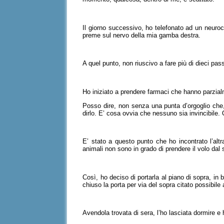
Il giorno successivo, ho telefonato ad un neuroc
preme sul nervo della mia gamba destra.
A quel punto, non riuscivo a fare più di dieci pa
Ho iniziato a prendere farmaci che hanno parzial
Posso dire, non senza una punta d’orgoglio che,
dirlo. E’ cosa ovvia che nessuno sia invincibile
E’ stato a questo punto che ho incontrato l’altr
animali non sono in grado di prendere il volo dal
Così, ho deciso di portarla al piano di sopra, i
chiuso la porta per via del sopra citato possibile 
Avendola trovata di sera, l’ho lasciata dormire e h