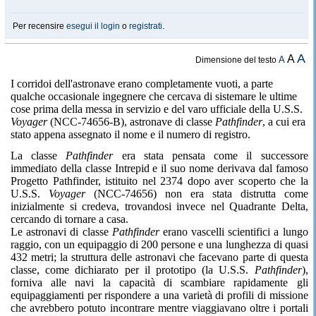
Per recensire
esegui il login
o
registrati
.
A
A
A
Dimensione del testo
I corridoi dell'astronave erano completamente vuoti, a parte
qualche occasionale ingegnere che cercava di sistemare le ultime
cose prima della messa in servizio e del varo ufficiale della U.S.S.
Voyager
(NCC-74656-B), astronave di classe
Pathfinder
, a cui era
stato appena assegnato il nome e il numero di registro.
La classe
Pathfinder
era stata pensata come il successore
immediato della classe Intrepid e il suo nome derivava dal famoso
Progetto Pathfinder, istituito nel 2374 dopo aver scoperto che la
U.S.S.
Voyager
(NCC-74656) non era stata distrutta come
inizialmente si credeva, trovandosi invece nel Quadrante Delta,
cercando di tornare a casa.
Le astronavi di classe
Pathfinder
erano vascelli scientifici a lungo
raggio, con un equipaggio di 200 persone e una lunghezza di quasi
432 metri; la struttura delle astronavi che facevano parte di questa
classe, come dichiarato per il prototipo (la U.S.S.
Pathfinder
),
forniva alle navi la capacità di scambiare rapidamente gli
equipaggiamenti per rispondere a una varietà di profili di missione
che avrebbero potuto incontrare mentre viaggiavano oltre i portali