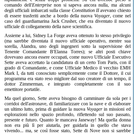
comando dell'
Enterprise
non si sapeva ancora nulla, ma alcuni
degli ufficiali imbarcati sulla classe
Constitution II
avevano chiesto
di essere trasferiti anche a bordo della nuova
Voyager
, come nel
caso del guardiamarina Jack Crusher, che era diventato il nuovo
ufficiale di collegamento della nave scientifica.
Assieme a lui, Sidney La Forge aveva ottenuto lo stesso privilegio
(ma sarebbe diventata il nuovo ufficiale operativo, mentre sua
sorella, Alandra, uno degli ingegneri sotto la supervisione del
Tenente Comandante B'Elanna Torres); se altri posti chiave
dovevano ancora essere occupati, come nuovo Ufficiale Esecutivo
Sette aveva accettato la candidatura di un certo Tom Paris, con il
grado di Comandante, e come Ufficiale Medico il vecchio EMH
Mark I, da tutti conosciuto semplicemente come il Dottore, il cui
programma era stato reso migliore dal suo creatore di un tempo, il
dottor Zimmerman, e integrato completamente con il suo
emettitore portatile.
Ma quel giorno, Sette aveva bisogno di camminare da sola per i
corridoi dell'astronave, di familiarizzare con la nave e di elaborare
un ultimo lutto, prima di guidare la nuova
Voyager
in missioni ed
esplorazioni nello spazio profondo, riflettendo sul suo passato,
presente e futuro. Quanto le mancava Janeway! Ma quella donna
non era più lì per aiutarla, per guidarla in quello che stava
vivendo... ma, se così fosse stato, Sette di Nove non si sarebbe