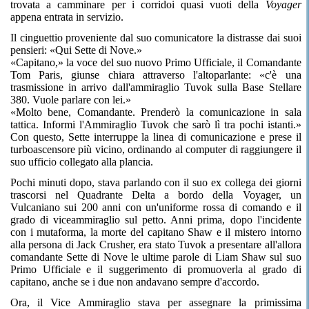
trovata a camminare per i corridoi quasi vuoti della
Voyager
appena entrata in servizio.
Il cinguettio proveniente dal suo comunicatore la distrasse dai suoi
pensieri: «Qui Sette di Nove.»
«Capitano,» la voce del suo nuovo Primo Ufficiale, il Comandante
Tom Paris, giunse chiara attraverso l'altoparlante: «c'è una
trasmissione in arrivo dall'ammiraglio Tuvok sulla Base Stellare
380. Vuole parlare con lei.»
«Molto bene, Comandante. Prenderò la comunicazione in sala
tattica. Informi l'Ammiraglio Tuvok che sarò lì tra pochi istanti.»
Con questo, Sette interruppe la linea di comunicazione e prese il
turboascensore più vicino, ordinando al computer di raggiungere il
suo ufficio collegato alla plancia.
Pochi minuti dopo, stava parlando con il suo ex collega dei giorni
trascorsi nel Quadrante Delta a bordo della Voyager, un
Vulcaniano sui 200 anni con un'uniforme rossa di comando e il
grado di viceammiraglio sul petto. Anni prima, dopo l'incidente
con i mutaforma, la morte del capitano Shaw e il mistero intorno
alla persona di Jack Crusher, era stato Tuvok a presentare all'allora
comandante Sette di Nove le ultime parole di Liam Shaw sul suo
Primo Ufficiale e il suggerimento di promuoverla al grado di
capitano, anche se i due non andavano sempre d'accordo.
Ora, il Vice Ammiraglio stava per assegnare la primissima