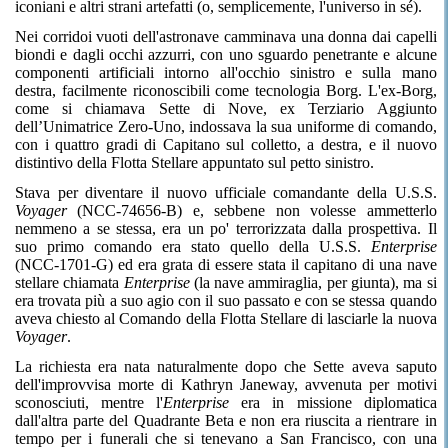
iconiani e altri strani artefatti (o, semplicemente, l'universo in sé).
Nei corridoi vuoti dell'astronave camminava una donna dai capelli
biondi e dagli occhi azzurri, con uno sguardo penetrante e alcune
componenti artificiali intorno all'occhio sinistro e sulla mano
destra, facilmente riconoscibili come tecnologia Borg. L'ex-Borg,
come si chiamava Sette di Nove, ex Terziario Aggiunto
dell’Unimatrice Zero-Uno, indossava la sua uniforme di comando,
con i quattro gradi di Capitano sul colletto, a destra, e il nuovo
distintivo della Flotta Stellare appuntato sul petto sinistro.
Stava per diventare il nuovo ufficiale comandante della U.S.S.
Voyager
(NCC-74656-B) e, sebbene non volesse ammetterlo
nemmeno a se stessa, era un po' terrorizzata dalla prospettiva. Il
suo primo comando era stato quello della U.S.S.
Enterprise
(NCC-1701-G) ed era grata di essere stata il capitano di una nave
stellare chiamata
Enterprise
(la nave ammiraglia, per giunta), ma si
era trovata più a suo agio con il suo passato e con se stessa quando
aveva chiesto al Comando della Flotta Stellare di lasciarle la nuova
Voyager
.
La richiesta era nata naturalmente dopo che Sette aveva saputo
dell'improvvisa morte di Kathryn Janeway, avvenuta per motivi
sconosciuti, mentre l'
Enterprise
era in missione diplomatica
dall'altra parte del Quadrante Beta e non era riuscita a rientrare in
tempo per i funerali che si tenevano a San Francisco, con una