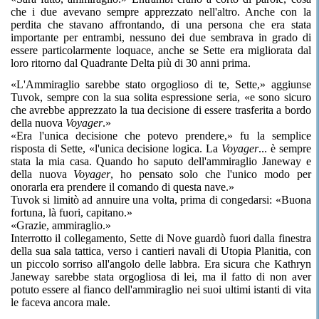
che i due avevano sempre apprezzato nell'altro. Anche con la
perdita che stavano affrontando, di una persona che era stata
importante per entrambi, nessuno dei due sembrava in grado di
essere particolarmente loquace, anche se Sette era migliorata dal
loro ritorno dal Quadrante Delta più di 30 anni prima.
«L'Ammiraglio sarebbe stato orgoglioso di te, Sette,» aggiunse
Tuvok, sempre con la sua solita espressione seria, «e sono sicuro
che avrebbe apprezzato la tua decisione di essere trasferita a bordo
della nuova
Voyager
.»
«Era l'unica decisione che potevo prendere,» fu la semplice
risposta di Sette, «l'unica decisione logica. La
Voyager
... è sempre
stata la mia casa. Quando ho saputo dell'ammiraglio Janeway e
della nuova
Voyager
, ho pensato solo che l'unico modo per
onorarla era prendere il comando di questa nave.»
Tuvok si limitò ad annuire una volta, prima di congedarsi: «Buona
fortuna, là fuori, capitano.»
«Grazie, ammiraglio.»
Interrotto il collegamento, Sette di Nove guardò fuori dalla finestra
della sua sala tattica, verso i cantieri navali di Utopia Planitia, con
un piccolo sorriso all'angolo delle labbra. Era sicura che Kathryn
Janeway sarebbe stata orgogliosa di lei, ma il fatto di non aver
potuto essere al fianco dell'ammiraglio nei suoi ultimi istanti di vita
le faceva ancora male.