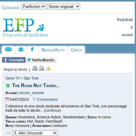
Categorie:
Registrati
o
accedi
Regole/Aiuto
Cerca
Segui la storia
|
Serie TV
>
Star Trek
The Road Not Taken...
Autore:
oscuro_errante
04/07/2024
0 recensioni
Collezione di one-shots dedicate all'universo di Star Trek, con personaggi
tratti da tutte le declin... (
continua
)
Genere:
Avventura, Science-fiction, Sentimentale |
Stato:
in corso
Tipo di coppia:
Het, Slash, FemSlash
Note:
nessuna |
Avvertimenti:
nessuno
<<