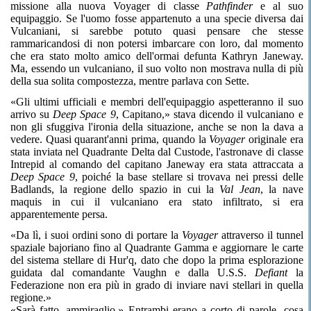
missione alla nuova Voyager di classe
Pathfinder
e al suo
equipaggio. Se l'uomo fosse appartenuto a una specie diversa dai
Vulcaniani, si sarebbe potuto quasi pensare che stesse
rammaricandosi di non potersi imbarcare con loro, dal momento
che era stato molto amico dell'ormai defunta Kathryn Janeway.
Ma, essendo un vulcaniano, il suo volto non mostrava nulla di più
della sua solita compostezza, mentre parlava con Sette.
«Gli ultimi ufficiali e membri dell'equipaggio aspetteranno il suo
arrivo su
Deep Space 9
, Capitano,» stava dicendo il vulcaniano e
non gli sfuggiva l'ironia della situazione, anche se non la dava a
vedere. Quasi quarant'anni prima, quando la
Voyager
originale era
stata inviata nel Quadrante Delta dal Custode, l'astronave di classe
Intrepid al comando del capitano Janeway era stata attraccata a
Deep Space 9
, poiché la base stellare si trovava nei pressi delle
Badlands, la regione dello spazio in cui la
Val Jean
, la nave
maquis in cui il vulcaniano era stato infiltrato, si era
apparentemente persa.
«Da lì, i suoi ordini sono di portare la
Voyager
attraverso il tunnel
spaziale bajoriano fino al Quadrante Gamma e aggiornare le carte
del sistema stellare di Hur'q, dato che dopo la prima esplorazione
guidata dal comandante Vaughn e dalla U.S.S.
Defiant
la
Federazione non era più in grado di inviare navi stellari in quella
regione.»
«
Sarà fatto, ammiraglio
.»
Entrambi erano a corto di parole, cosa