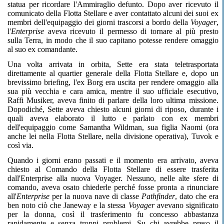
statua per ricordare l'Ammiraglio defunto. Dopo aver ricevuto il
comunicato della Flotta Stellare e aver contattato alcuni dei suoi ex
membri dell'equipaggio dei giorni trascorsi a bordo della
Voyager
,
l'
Enterprise
aveva ricevuto il permesso di tornare al più presto
sulla Terra, in modo che il suo capitano potesse rendere omaggio
al suo ex comandante.
Una volta arrivata in orbita, Sette era stata teletrasportata
direttamente al quartier generale della Flotta Stellare e, dopo un
brevissimo briefing, l'ex Borg era uscita per rendere omaggio alla
sua più vecchia e cara amica, mentre il suo ufficiale esecutivo,
Raffi Musiker, aveva finito di parlare della loro ultima missione.
Dopodiché, Sette aveva chiesto alcuni giorni di riposo, durante i
quali aveva elaborato il lutto e parlato con ex membri
dell'equipaggio come Samantha Wildman, sua figlia Naomi (ora
anche lei nella Flotta Stellare, nella divisione operativa), Tuvok e
così via.
Quando i giorni erano passati e il momento era arrivato, aveva
chiesto al Comando della Flotta Stellare di essere trasferita
dall'Enterprise alla nuova Voyager. Nessuno, nelle alte sfere di
comando, aveva osato chiederle perché fosse pronta a rinunciare
all'
Enterprise
per la nuova nave di classe
Pathfinder
, dato che era
ben noto ciò che Janeway e la stessa
Voyager
avevano significato
per la donna, così il trasferimento fu concesso abbastanza
rapidamente e senza troppi problemi. Su chi avrebbe preso il