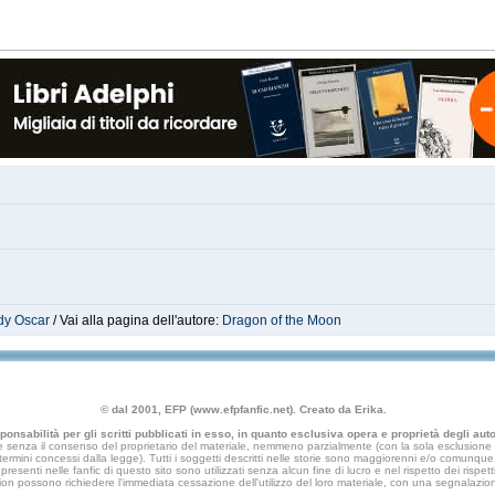
dy Oscar
/ Vai alla pagina dell'autore:
Dragon of the Moon
© dal 2001, EFP (www.efpfanfic.net). Creato da Erika.
nsabilità per gli scritti pubblicati in esso, in quanto esclusiva opera e proprietà degli autor
 senza il consenso del proprietario del materiale, nemmeno parzialmente (con la sola esclusione di
e termini concessi dalla legge). Tutti i soggetti descritti nelle storie sono maggiorenni e/o comunque fi
presenti nelle fanfic di questo sito sono utilizzati senza alcun fine di lucro e nel rispetto dei rispetti
an fiction possono richiedere l'immediata cessazione dell'utilizzo del loro materiale, con una segna