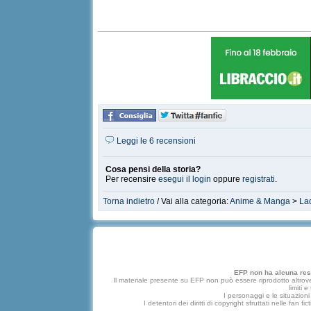
Leggi le 6 recensioni
Cosa pensi della storia?
Per recensire
esegui il login
oppure
registrati
.
Torna indietro
/ Vai alla categoria:
Anime & Manga
>
La
EFP non ha alcuna respo
Il materiale presente su EFP non può essere riprodotto altrove
limiti 
I personaggi e le situazioni 
I detentori dei diritti di copyright sfruttati nelle f