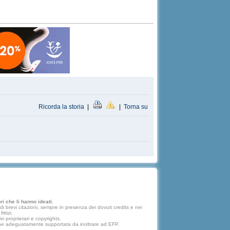
Ricorda la storia
|
|
Torna su
i che li hanno ideati.
 brevi citazioni, sempre in presenza dei dovuti credits e nei
ttizi.
vi proprietari e copyrights.
lazione adeguatamente supportata da inoltrare ad EFP.