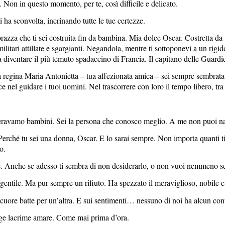
 Non in questo momento, per te, così difficile e delicato.
i ha sconvolta, incrinando tutte le tue certezze.
orazza che ti sei costruita fin da bambina. Mia dolce Oscar. Costretta d
ilitari attillate e sgargianti. Negandola, mentre ti sottoponevi a un rig
a diventare il più temuto spadaccino di Francia. Il capitano delle Guardi
la regina Maria Antonietta – tua affezionata amica – sei sempre sembrata si
e nel guidare i tuoi uomini. Nel trascorrere con loro il tempo libero, tra
 eravamo bambini. Sei la persona che conosco meglio. A me non puoi na
Perché tu sei una donna, Oscar. E lo sarai sempre. Non importa quanti tit
o.
e. Anche se adesso ti sembra di non desiderarlo, o non vuoi nemmeno se
 gentile. Ma pur sempre un rifiuto. Ha spezzato il meraviglioso, nobile c
 cuore batte per un’altra. E sui sentimenti… nessuno di noi ha alcun cont
iange lacrime amare. Come mai prima d’ora.