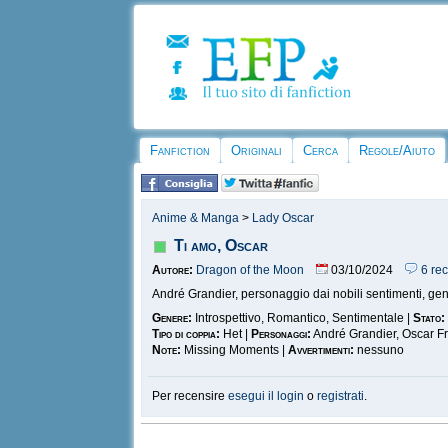
Fanfiction
Originali
Cerca
Regole/Aiuto
Anime & Manga
>
Lady Oscar
Ti amo, Oscar
Autore:
Dragon of the Moon
03/10/2024
6 rec
André Grandier, personaggio dai nobili sentimenti, gent
Genere:
Introspettivo, Romantico, Sentimentale |
Stato:
Tipo di coppia:
Het |
Personaggi:
André Grandier, Oscar Fr
Note:
Missing Moments |
Avvertimenti:
nessuno
Per recensire
esegui il login
o
registrati
.