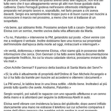
le persone. Diversamente da quanto aveva detto alle ragazze, non era del
tutto vero che il suo atteggiamento verso gli altri non fosse guidato dalla
cattiveria: Dario Ferraguti godeva nell'essere oltremodo intelligente e
preparato nel proprio lavoro e, soprattutto, nel farlo pesare a chi aveva
davanti. Sergio era semplicemente troppo puro e di buon cuore per riuscire a
riconoscere il marcio nel prossimo, a meno che non si trattasse di un
sospettato.
«Va bene, qui abbiamo finito. Possiamo andare tutti a casa!» Sergio informò
Eloisa con un sorriso, mentre usciva dalla villa affiancato da Marta.
«Tu no, Palumbo.» intervenne la PM, gelandolo sul posto. «Devi venire con
me a redigere il verbale. Inoltre dobbiamo fare una ricerca sui proprietari
dell'immobile dall'epoca della morte ad oggi, rintracciarli e interrogarli.»
«In verità, dottoressa,» intervenne Eloisa, «Noi siamo già in possesso delle
informazioni che cerca. Don Gennari ci ha fatto avere tutta la documentazione
riguardante l'edificio, fra cui la visura catastale storica; possiamo inviarvi tutto
via mail.»
«Don Achille Gennari? Il parroco della basilica di Santa Maria dei Servi?»
«Sì; la villa è attualmente di proprietà dell'Ordine di San Michele Arcangelo e
lui ci ha fatto da tramite per riuscire ad accedervi e ottenere i documenti.»
La PM annuì, le labbra tese in una linea sottile. «Molto bene. Inoltrateci al più
presto tutto quello che avete. Andiamo, Palumbo.»
Sergio sospirò, poi salutò le ragazze con uno sguardo affettuoso e un cenno
della mano e si allontanò per seguire la dottoressa Abelli in auto.
Eloisa sentì vibrare con insistenza la tasca del giubbotto; dopo avervi infilato
stancamente una mano ne estrasse il telefono sul cui schermo compariva il
nome dell'ultima persona che avrebbe voluto sentire in quel momento.