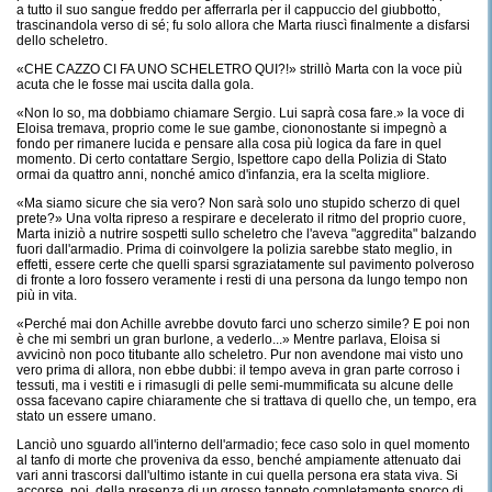
a tutto il suo sangue freddo per afferrarla per il cappuccio del giubbotto,
trascinandola verso di sé; fu solo allora che Marta riuscì finalmente a disfarsi
dello scheletro.
«CHE CAZZO CI FA UNO SCHELETRO QUI?!» strillò Marta con la voce più
acuta che le fosse mai uscita dalla gola.
«Non lo so, ma dobbiamo chiamare Sergio. Lui saprà cosa fare.» la voce di
Eloisa tremava, proprio come le sue gambe, ciononostante si impegnò a
fondo per rimanere lucida e pensare alla cosa più logica da fare in quel
momento. Di certo contattare Sergio, Ispettore capo della Polizia di Stato
ormai da quattro anni, nonché amico d'infanzia, era la scelta migliore.
«Ma siamo sicure che sia vero? Non sarà solo uno stupido scherzo di quel
prete?» Una volta ripreso a respirare e decelerato il ritmo del proprio cuore,
Marta iniziò a nutrire sospetti sullo scheletro che l'aveva "aggredita" balzando
fuori dall'armadio. Prima di coinvolgere la polizia sarebbe stato meglio, in
effetti, essere certe che quelli sparsi sgraziatamente sul pavimento polveroso
di fronte a loro fossero veramente i resti di una persona da lungo tempo non
più in vita.
«Perché mai don Achille avrebbe dovuto farci uno scherzo simile? E poi non
è che mi sembri un gran burlone, a vederlo...» Mentre parlava, Eloisa si
avvicinò non poco titubante allo scheletro. Pur non avendone mai visto uno
vero prima di allora, non ebbe dubbi: il tempo aveva in gran parte corroso i
tessuti, ma i vestiti e i rimasugli di pelle semi-mummificata su alcune delle
ossa facevano capire chiaramente che si trattava di quello che, un tempo, era
stato un essere umano.
Lanciò uno sguardo all'interno dell'armadio; fece caso solo in quel momento
al tanfo di morte che proveniva da esso, benché ampiamente attenuato dai
vari anni trascorsi dall'ultimo istante in cui quella persona era stata viva. Si
accorse, poi, della presenza di un grosso tappeto completamente sporco di