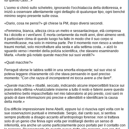
lui questo caso...»
L'uomo si chinò sullo scheletro, ignorando l'occhiataccia della dottoressa, e
iniziò a osservare attentamente ogni dettaglio di qualunque tipo, ogni benché
minimo segno presente sulle ossa.
«Dario, cosa ne pensi?» gli chiese la PM, dopo diversi secondi.
«Femmina, bianca, altezza circa un metro e sessantacinque, età compresa
fra i diciotto e i vent'anni. È morta certamente da molti anni, direi almeno venti.
Il particolare clima di questo luogo ha fatto in modo che il suo corpo si
mummificasse, ma solo in minima parte. Per il momento non riesco a vedere
traumi mortali, solo microfratture alla sesta e alla settima costa...» alzò lo
sguardo verso i membri della polizia scientifica, che stavano esaminando
Marta. «Avete già notato queste macchie sui suoi vestiti?»
«Quali macchie?»
Ferraguti storse le labbra sottili in una smorfia eloquente; sul suo viso si
poteva leggere chiaramente ciò che stava pensando in quel preciso
momento: "
Con che razza di incompetenti mi tocca avere a che fare!
".
«
Queste
macchie.» ribatté, seccato, indicando alcune impercettibili tracce sui
jeans della vittima «Analizzatele insieme a tutto il resto e fatemi avere questo
scheletrino bello impacchettato nel mio laboratorio al più presto, così sarò in
grado di dare informazioni più precise e attendibili e identificare la causa
della morte.»
Era difficile impressionare Irene Abelli, eppure lui ci riusciva ogni volta con le
sue osservazioni puntuali e immediate. Sergio, dal canto suo, si sentiva
sempre piuttosto a disagio accanto all'antropologo forense: non si trattava
solo di un genio che finiva ogni volta per instillargli dentro un senso di
inferiorità, era anche un uomo particolarmente poco portato per il contatto con