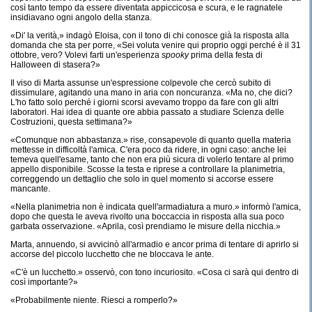
così tanto tempo da essere diventata appiccicosa e scura, e le ragnatele
insidiavano ogni angolo della stanza.
«Di' la verità,» indagò Eloisa, con il tono di chi conosce già la risposta alla
domanda che sta per porre, «Sei voluta venire qui proprio oggi perché è il 31
ottobre, vero? Volevi farti un'esperienza
spooky
prima della festa di
Halloween di stasera?»
Il viso di Marta assunse un'espressione colpevole che cercò subito di
dissimulare, agitando una mano in aria con noncuranza. «Ma no, che dici?
L'ho fatto solo perché i giorni scorsi avevamo troppo da fare con gli altri
laboratori. Hai idea di quante ore abbia passato a studiare Scienza delle
Costruzioni, questa settimana?»
«Comunque non abbastanza.» rise, consapevole di quanto quella materia
mettesse in difficoltà l'amica. C'era poco da ridere, in ogni caso: anche lei
temeva quell'esame, tanto che non era più sicura di volerlo tentare al primo
appello disponibile. Scosse la testa e riprese a controllare la planimetria,
correggendo un dettaglio che solo in quel momento si accorse essere
mancante.
«Nella planimetria non è indicata quell'armadiatura a muro.» informò l'amica,
dopo che questa le aveva rivolto una boccaccia in risposta alla sua poco
garbata osservazione. «Aprila, così prendiamo le misure della nicchia.»
Marta, annuendo, si avvicinò all'armadio e ancor prima di tentare di aprirlo si
accorse del piccolo lucchetto che ne bloccava le ante.
«C'è un lucchetto.» osservò, con tono incuriosito. «Cosa ci sarà qui dentro di
così importante?»
«Probabilmente niente. Riesci a romperlo?»