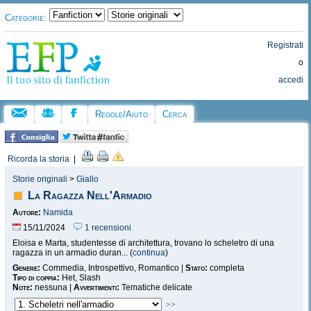
Categorie:
Registrati
o
accedi
Regole/Aiuto
Cerca
Ricorda la storia
|
Storie originali
>
Giallo
La Ragazza Nell'Armadio
Autore:
Namida
15/11/2024
1 recensioni
Eloisa e Marta, studentesse di architettura, trovano lo scheletro di una
ragazza in un armadio duran... (
continua
)
Genere:
Commedia, Introspettivo, Romantico |
Stato:
completa
Tipo di coppia:
Het, Slash
Note:
nessuna |
Avvertimenti:
Tematiche delicate
>>