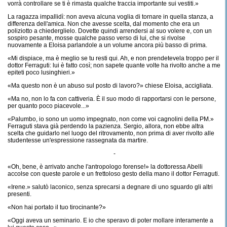
vorrà controllare se ti è rimasta qualche traccia importante sui vestiti.»
La ragazza impallidì: non aveva alcuna voglia di tornare in quella stanza, a
differenza dell'amica. Non che avesse scelta, dal momento che era un
poliziotto a chiederglielo. Dovette quindi arrendersi al suo volere e, con un
sospiro pesante, mosse qualche passo verso di lui, che si rivolse
nuovamente a Eloisa parlandole a un volume ancora più basso di prima.
«Mi dispiace, ma è meglio se tu resti qui. Ah, e non prendetevela troppo per il
dottor Ferraguti: lui è fatto così; non sapete quante volte ha rivolto anche a me
epiteti poco lusinghieri.»
«Ma questo non è un abuso sul posto di lavoro?» chiese Eloisa, accigliata.
«Ma no, non lo fa con cattiveria. È il suo modo di rapportarsi con le persone,
per quanto poco piacevole...»
«Palumbo, io sono un uomo impegnato, non come voi cagnolini della PM.»
Ferraguti stava già perdendo la pazienza. Sergio, allora, non ebbe altra
scelta che guidarlo nel luogo del ritrovamento, non prima di aver rivolto alle
studentesse un'espressione rassegnata da martire.
-
«Oh, bene, è arrivato anche l'antropologo forense!» la dottoressa Abelli
accolse con queste parole e un frettoloso gesto della mano il dottor Ferraguti.
«Irene.» salutò laconico, senza sprecarsi a degnare di uno sguardo gli altri
presenti.
«Non hai portato il tuo tirocinante?»
«Oggi aveva un seminario. E io che speravo di poter mollare interamente a