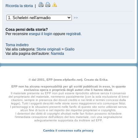
Ricorda la storia
|
>>
Cosa pensi della storia?
Per recensire
esegui il login
oppure
registrati
.
Torna indietro
Vai alla categoria:
Storie originali
>
Giallo
Vai alla pagina dell'autore:
Namida
© dal 2001, EFP (www.efpfanfic.net). Creato da Erika.
EFP non ha alcuna responsabilità per gli scritti pubblicati in esso, in quanto
esclusiva opera e proprietà degli autori che li hanno ideati.
Il materiale presente su EFP non può essere riprodotto altrove senza il consenso
del proprietario del materiale, nemmeno parzialmente (con la sola esclusione di brevi
citazioni, sempre in presenza dei dovuti credits e nei limiti e termini concessi dalla
legge). Tutti i soggetti descritti nelle storie sono maggiorenni e/o comunque fittizi.
I personaggi e le situazioni presenti nelle fanfic di questo sito sono utilizzati senza
alcun fine di lucro e nel rispetto dei rispettivi proprietari e copyrights.
I detentori dei diritti di copyright sfruttati nelle fan fiction possono richiedere
l'immediata cessazione dell'utilizzo del loro materiale, con una segnalazione
adeguatamente supportata da inoltrare ad EFP.
Cambia il consenso sulla privacy