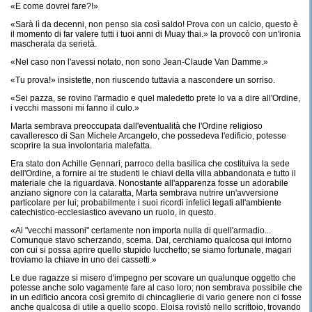
«E come dovrei fare?!»
«Sarà lì da decenni, non penso sia così saldo! Prova con un calcio, questo è
il momento di far valere tutti i tuoi anni di Muay thai.» la provocò con un'ironia
mascherata da serietà.
«Nel caso non l'avessi notato, non sono Jean-Claude Van Damme.»
«Tu prova!» insistette, non riuscendo tuttavia a nascondere un sorriso.
«Sei pazza, se rovino l'armadio e quel maledetto prete lo va a dire all'Ordine,
i vecchi massoni mi fanno il culo.»
Marta sembrava preoccupata dall'eventualità che l'Ordine religioso
cavalleresco di San Michele Arcangelo, che possedeva l'edificio, potesse
scoprire la sua involontaria malefatta.
Era stato don Achille Gennari, parroco della basilica che costituiva la sede
dell'Ordine, a fornire ai tre studenti le chiavi della villa abbandonata e tutto il
materiale che la riguardava. Nonostante all'apparenza fosse un adorabile
anziano signore con la cataratta, Marta sembrava nutrire un'avversione
particolare per lui; probabilmente i suoi ricordi infelici legati all'ambiente
catechistico-ecclesiastico avevano un ruolo, in questo.
«Ai "vecchi massoni" certamente non importa nulla di quell'armadio...
Comunque stavo scherzando, scema. Dai, cerchiamo qualcosa qui intorno
con cui si possa aprire quello stupido lucchetto; se siamo fortunate, magari
troviamo la chiave in uno dei cassetti.»
Le due ragazze si misero d'impegno per scovare un qualunque oggetto che
potesse anche solo vagamente fare al caso loro; non sembrava possibile che
in un edificio ancora così gremito di chincaglierie di vario genere non ci fosse
anche qualcosa di utile a quello scopo. Eloisa rovistò nello scrittoio, trovando