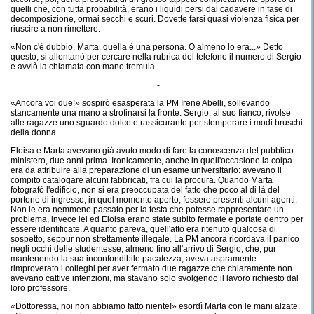
quelli che, con tutta probabilità, erano i liquidi persi dal cadavere in fase di
decomposizione, ormai secchi e scuri. Dovette farsi quasi violenza fisica per
riuscire a non rimettere.
«Non c'è dubbio, Marta, quella è una persona. O almeno lo era...» Detto
questo, si allontanò per cercare nella rubrica del telefono il numero di Sergio
e avviò la chiamata con mano tremula.
-
«Ancora voi due!» sospirò esasperata la PM Irene Abelli, sollevando
stancamente una mano a strofinarsi la fronte. Sergio, al suo fianco, rivolse
alle ragazze uno sguardo dolce e rassicurante per stemperare i modi bruschi
della donna.
Eloisa e Marta avevano già avuto modo di fare la conoscenza del pubblico
ministero, due anni prima. Ironicamente, anche in quell'occasione la colpa
era da attribuire alla preparazione di un esame universitario: avevano il
compito catalogare alcuni fabbricati, fra cui la procura. Quando Marta
fotografò l'edificio, non si era preoccupata del fatto che poco al di là del
portone di ingresso, in quel momento aperto, fossero presenti alcuni agenti.
Non le era nemmeno passato per la testa che potesse rappresentare un
problema, invece lei ed Eloisa erano state subito fermate e portate dentro per
essere identificate. A quanto pareva, quell'atto era ritenuto qualcosa di
sospetto, seppur non strettamente illegale. La PM ancora ricordava il panico
negli occhi delle studentesse; almeno fino all'arrivo di Sergio, che, pur
mantenendo la sua inconfondibile pacatezza, aveva aspramente
rimproverato i colleghi per aver fermato due ragazze che chiaramente non
avevano cattive intenzioni, ma stavano solo svolgendo il lavoro richiesto dal
loro professore.
«Dottoressa, noi non abbiamo fatto niente!» esordì Marta con le mani alzate.