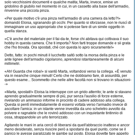
solo vecchissimi documenti e qualche matita; Marta, invece, emise un
gridolino di giubilo nel momento in cui, in un cassetto alla base dell'armadio,
rinvenne una piccola pinza.
«Per quale motivo c'è una pinza nell'armadio di una camera da letto?!»
domandò Eloisa, sgranando gli occhi. Per quanto si sforzasse, non le riuscì di
immaginare un uso appropriato che si potesse fare di un simile oggetto in
quella stanza.
«C'è anche del materiale per il fai-da-te, forse chi abitava qui coltivava il suo
hobby in questa camera. Che ti importa? Non farti troppe domande e sii grata
che l'ho trovata. Ora spostati, ché con questa lo apro sicuramente!»
Detto, fatto: in pochi minuti il lucchetto saltò sotto la morsa della pinza e le
ante lignee dell'armadio cigolarono, aprendosi istantaneamente di alcuni
millimetri.
«Ah! Guarda che roba!» si vantò Marta, voltandosi verso la collega. «È venuto
via in neanche cinque minuti! Certo che ne dobbiamo fare, di assurdità, per
questo esame... Scommetto che nelle altre facoltà non si trovano in situazioni-
-»
«Marta, spostati!» Eloisa la interruppe con un grido atterrito; le ante si stavano
aprendo gradualmente sempre di più, pur senza l'ausilio di forze esterne,
rivelando un ammasso informe in procinto di cadere addosso alla collega.
Questa si pentì immediatamente di essersi voltata verso l'armadio invece di
ascoltare l'amica: in un istante venne investita da uno scheletro avvolto da
polvere e ragnatele che le rovinò addosso con un inquietante tintinnio di
ossa, strappandole un urlo terrorizzato.
Agitando le mani in aria cercò di liberarsi da quell'abbraccio inatteso e ancor
meno desiderato, senza riuscire però a spostarsi da quel punto, come se il
panico le avesse paralizzato le gambe sul posto. Eloisa dovette fare appello