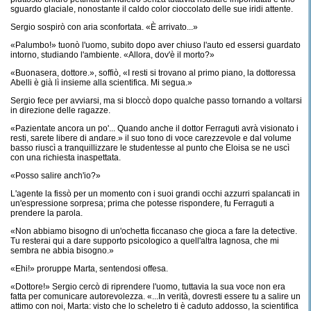
sguardo glaciale, nonostante il caldo color cioccolato delle sue iridi attente.
Sergio sospirò con aria sconfortata. «È arrivato...»
«Palumbo!» tuonò l'uomo, subito dopo aver chiuso l'auto ed essersi guardato
intorno, studiando l'ambiente. «Allora, dov'è il morto?»
«Buonasera, dottore.», soffiò, «I resti si trovano al primo piano, la dottoressa
Abelli è già lì insieme alla scientifica. Mi segua.»
Sergio fece per avviarsi, ma si bloccò dopo qualche passo tornando a voltarsi
in direzione delle ragazze.
«Pazientate ancora un po'... Quando anche il dottor Ferraguti avrà visionato i
resti, sarete libere di andare.» il suo tono di voce carezzevole e dal volume
basso riuscì a tranquillizzare le studentesse al punto che Eloisa se ne uscì
con una richiesta inaspettata.
«Posso salire anch'io?»
L'agente la fissò per un momento con i suoi grandi occhi azzurri spalancati in
un'espressione sorpresa; prima che potesse rispondere, fu Ferraguti a
prendere la parola.
«Non abbiamo bisogno di un'ochetta ficcanaso che gioca a fare la detective.
Tu resterai qui a dare supporto psicologico a quell'altra lagnosa, che mi
sembra ne abbia bisogno.»
«Ehi!» proruppe Marta, sentendosi offesa.
«Dottore!» Sergio cercò di riprendere l'uomo, tuttavia la sua voce non era
fatta per comunicare autorevolezza. «...In verità, dovresti essere tu a salire un
attimo con noi, Marta: visto che lo scheletro ti è caduto addosso, la scientifica