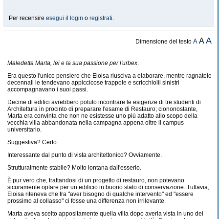
Per recensire
esegui il login
o
registrati
.
A
A
A
Dimensione del testo
Maledetta Marta, lei e la sua passione per l'
u
rbex
.
Era questo l'unico pensiero che Eloisa riusciva a elaborare, mentre ragnatele
decennali le tendevano appiccicose trappole e scricchiolii sinistri
accompagnavano i suoi passi.
Decine di edifici avrebbero potuto incontrare le esigenze di tre studenti di
Architettura in procinto di preparare l'esame di Restauro; ciononostante,
Marta era convinta che non ne esistesse uno più adatto allo scopo della
vecchia villa abbandonata nella campagna appena oltre il campus
universitario.
Suggestiva? Certo.
Interessante dal punto di vista architettonico? Ovviamente.
Strutturalmente stabile? Molto lontana dall'esserlo.
È pur vero che, trattandosi di un progetto di restauro, non potevano
sicuramente optare per un edificio in buono stato di conservazione. Tuttavia,
Eloisa riteneva che fra "aver bisogno di qualche intervento" ed "essere
prossimo al collasso" ci fosse una differenza non irrilevante.
Marta aveva scelto appositamente quella villa dopo averla vista in uno dei