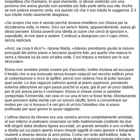
sospettava che Damiano, in quel momento, si stesse vedendo con una
persona che aveva giurato non avrebbe più fatto parte della sua vita. Anche
se non poteva esserne certa, era questo ciò che il suo intuito le suggeriva. E il
suo intuito molto raramente sbagliava.
«Se scopro che non è venuto perché doveva rimettersi con Oriana per la
diciottesima volta, lo meno. Dico sul serio!» Marta, apparentemente, aveva gli
stessi pensieri. Eloisa avvertì una stretta al cuore che cercò di ignorare e,
soprattutto, di non dare a vedere. Continuò a disegnare con il capo chino,
senza replicare.
«Anzi, sai cosa ti dico?», riprese Marta, «Adesso prendiamo giusto le misure
principali del primo piano e facciamo qualche foto, poi quello che manca lo
verrà a rilevare lui da solo un'altra volta. Così impara a mollarci per le sue
stronzate!»
Eloisa non avrebbe potuto essere più d'accordo; inoltre iniziava ad accusare
il freddo che si era insinuato senza trovare ostacoli nel vecchio edificio privo
di coibentazione e ricco di spifferi, perciò non vedeva l'ora di poter lasciare
quel posto. Le due ragazze salirono quindi al piano superiore, prestando
estrema attenzione ad ogni passo poiché la scala, già di per sé poco stabile,
per di più aveva perso il corrimano. Eloisa si chiese come si sarebbe
comportata l'Università, nel caso in cui una di loro si fosse ferita. Allontanando
quel pensiero dalla mente con un sonoro sbuffo, tornò a concentrarsi sul
motivo per cui si trovava lì e nel giro di un'ora l'obiettivo che si erano
prefissate per quel giorno fu quasi raggiunto.
L'ultima stanza da rilevare era una camera ancora completamente arredata;
al suo interno si potevano osservare un letto matrimoniale costituito da due
letti singoli dalla struttura lignea accostati, un grande armadio e uno scrittoio
a ribalta sul cui piano aperto erano rimasti oggetti di vario genere e fotografie
risalenti a diverse decine di anni prima. Come nel resto dell'edificio, tutte le
superfici erano ricoperte da uno spesso strato di polvere rimasta intoccata da