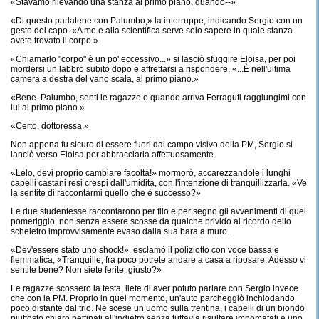
«Stavamo rilevando una stanza al primo piano, quando--»
«Di questo parlatene con Palumbo,» la interruppe, indicando Sergio con un
gesto del capo. «A me e alla scientifica serve solo sapere in quale stanza
avete trovato il corpo.»
«Chiamarlo "corpo" è un po' eccessivo...» si lasciò sfuggire Eloisa, per poi
mordersi un labbro subito dopo e affrettarsi a rispondere. «...È nell'ultima
camera a destra del vano scala, al primo piano.»
«Bene. Palumbo, senti le ragazze e quando arriva Ferraguti raggiungimi con
lui al primo piano.»
«Certo, dottoressa.»
Non appena fu sicuro di essere fuori dal campo visivo della PM, Sergio si
lanciò verso Eloisa per abbracciarla affettuosamente.
«Lelo, devi proprio cambiare facoltà!» mormorò, accarezzandole i lunghi
capelli castani resi crespi dall'umidità, con l'intenzione di tranquillizzarla. «Ve
la sentite di raccontarmi quello che è successo?»
Le due studentesse raccontarono per filo e per segno gli avvenimenti di quel
pomeriggio, non senza essere scosse da qualche brivido al ricordo dello
scheletro improvvisamente evaso dalla sua bara a muro.
«Dev'essere stato uno shock!», esclamò il poliziotto con voce bassa e
flemmatica, «Tranquille, fra poco potrete andare a casa a riposare. Adesso vi
sentite bene? Non siete ferite, giusto?»
Le ragazze scossero la testa, liete di aver potuto parlare con Sergio invece
che con la PM. Proprio in quel momento, un'auto parcheggiò inchiodando
poco distante dal trio. Ne scese un uomo sulla trentina, i capelli di un biondo
piuttosto chiaro pettinati all'indietro senza tuttavia risultare impomatati e uno