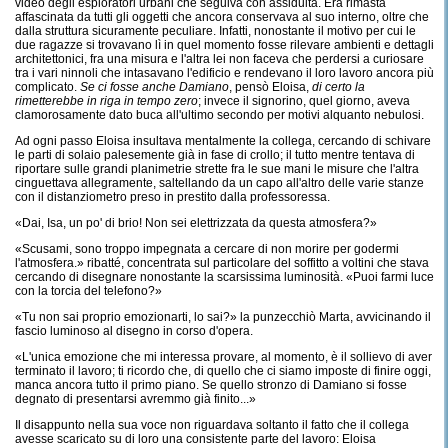
video degli esploratori urbani che seguiva con assiduità. Era rimasta
affascinata da tutti gli oggetti che ancora conservava al suo interno, oltre che
dalla struttura sicuramente peculiare. Infatti, nonostante il motivo per cui le
due ragazze si trovavano lì in quel momento fosse rilevare ambienti e dettagli
architettonici, fra una misura e l'altra lei non faceva che perdersi a curiosare
tra i vari ninnoli che intasavano l'edificio e rendevano il loro lavoro ancora più
complicato.
Se ci fosse anche
Damiano
, pensò Eloisa,
di certo la
rimetterebbe in riga in tempo zero
; invece il signorino, quel giorno, aveva
clamorosamente dato buca all'ultimo secondo per motivi alquanto nebulosi.
Ad ogni passo Eloisa insultava mentalmente la collega, cercando di schivare
le parti di solaio palesemente già in fase di crollo; il tutto mentre tentava di
riportare sulle grandi planimetrie strette fra le sue mani le misure che l'altra
cinguettava allegramente, saltellando da un capo all'altro delle varie stanze
con il distanziometro preso in prestito dalla professoressa.
«Dai, Isa, un po' di brio! Non sei elettrizzata da questa atmosfera?»
«Scusami, sono troppo impegnata a cercare di non morire per godermi
l'atmosfera.» ribatté, concentrata sul particolare del soffitto a voltini che stava
cercando di disegnare nonostante la scarsissima luminosità. «Puoi farmi luce
con la torcia del telefono?»
«Tu non sai proprio emozionarti, lo sai?» la punzecchiò Marta, avvicinando il
fascio luminoso al disegno in corso d'opera.
«L'unica emozione che mi interessa provare, al momento, è il sollievo di aver
terminato il lavoro; ti ricordo che, di quello che ci siamo imposte di finire oggi,
manca ancora tutto il primo piano. Se quello stronzo di Damiano si fosse
degnato di presentarsi avremmo già finito...»
Il disappunto nella sua voce non riguardava soltanto il fatto che il collega
avesse scaricato su di loro una consistente parte del lavoro: Eloisa