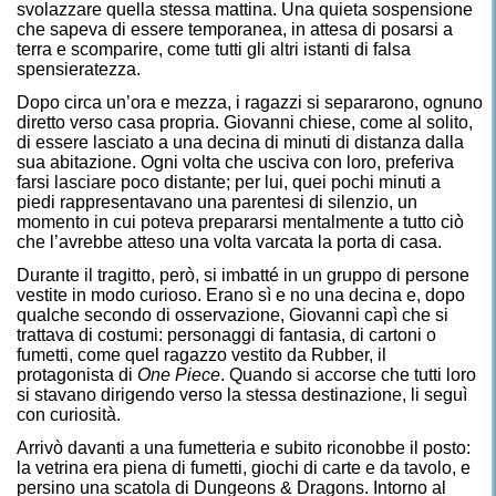
svolazzare quella stessa mattina. Una quieta sospensione
che sapeva di essere temporanea, in attesa di posarsi a
terra e scomparire, come tutti gli altri istanti di falsa
spensieratezza.
Dopo circa un’ora e mezza, i ragazzi si separarono, ognuno
diretto verso casa propria. Giovanni chiese, come al solito,
di essere lasciato a una decina di minuti di distanza dalla
sua abitazione. Ogni volta che usciva con loro, preferiva
farsi lasciare poco distante; per lui, quei pochi minuti a
piedi rappresentavano una parentesi di silenzio, un
momento in cui poteva prepararsi mentalmente a tutto ciò
che l’avrebbe atteso una volta varcata la porta di casa.
Durante il tragitto, però, si imbatté in un gruppo di persone
vestite in modo curioso. Erano sì e no una decina e, dopo
qualche secondo di osservazione, Giovanni capì che si
trattava di costumi: personaggi di fantasia, di cartoni o
fumetti, come quel ragazzo vestito da Rubber, il
protagonista di
One Piece
. Quando si accorse che tutti loro
si stavano dirigendo verso la stessa destinazione, li seguì
con curiosità.
Arrivò davanti a una fumetteria e subito riconobbe il posto:
la vetrina era piena di fumetti, giochi di carte e da tavolo, e
persino una scatola di Dungeons & Dragons. Intorno al