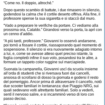
“Come no. Il doppio, altroché.”
Dopo questo scambio di battute, i due rimasero in silenzio,
godendosi la calma che il cortile deserto offriva. Alla fine, il
professore spense la sua sigaretta e si staccò dal muro.
“Vado a preparare le verifiche da portare. Ci vediamo alla
prossima ora, Cataldo.” Girandosi verso la porta, la aprì con
un cenno d’addio.
“A più tardi, professore.” Giovanni lo osservò andarsene,
poi tornò a fissare il cortile, riassaporando quel momento di
sospensione. Il silenzio si era nuovamente adagiato intorno
a lui, e, come se avesse atteso quel preciso istante, la
foglia completò infine il suo volo, posandosi tra le altre, a
formare un tappeto color ruggine sul marciapiede.
Suonata la campanella, Giovanni uscì da scuola insieme
all’orda di studenti che si riversava fuori dai cancelli,
ansiosa di scrollarsi di dosso la giornata e godersi il resto
del pomeriggio. Ancor prima di attraversare il cancello, notò
due scooter familiari in lontananza: due Piaggio NRG, sui
quali sedevano volti altrettanto familiari. Solo a vederli,
sentì il nervoso salire, e si incamminò verso di loro con
passo deciso.