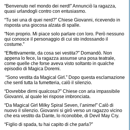
“Benvenuto nel mondo dei nerd!” Annunciò la ragazza,
quasi urlandogli contro con entusiasmo.
“Tu sei una di quei nerd?” Chiese Giovanni, ricevendo in
risposta una giocosa alzata di spalle.
“Non proprio. Mi piace solo parlare con loro. Però nessuno
qui conosce il personaggio di cui sto indossando il
costume.”
“Effettivamente, da cosa sei vestita?” Domandò. Non
appena lo fece, la ragazza assunse una posa teatrale,
come quelle che forse aveva visto soltanto in qualche
episodio di Magica Doremi.
“Sono vestita da Magical Girl.” Dopo questa esclamazione
che sentì tutta la fumetteria, calò il silenzio.
“Dovrebbe dirmi qualcosa?” Chiese con aria impassibile
Giovanni, al quale lei rispose imbronciata.
“Da Magical Girl Milky Spiral Seven, l’anime!” Calò di
nuovo il silenzio. Giovanni si girò verso un ragazzo vicino
che era vestito da Dante, lo riconobbe, di Devil May Cry.
“Figlio di spada, tu hai capito di che parla?”