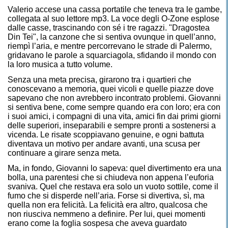
Valerio accese una cassa portatile che teneva tra le gambe,
collegata al suo lettore mp3. La voce degli O-Zone esplose
dalle casse, trascinando con sé i tre ragazzi.
"Dragostea
Din Tei"
, la canzone che si sentiva ovunque in quell’anno,
riempì l’aria, e mentre percorrevano le strade di Palermo,
gridavano le parole a squarciagola, sfidando il mondo con
la loro musica a tutto volume.
Senza una meta precisa, girarono tra i quartieri che
conoscevano a memoria, quei vicoli e quelle piazze dove
sapevano che non avrebbero incontrato problemi. Giovanni
si sentiva bene, come sempre quando era con loro; era con
i suoi amici, i compagni di una vita, amici fin dai primi giorni
delle superiori, inseparabili e sempre pronti a sostenersi a
vicenda. Le risate scoppiavano genuine, e ogni battuta
diventava un motivo per andare avanti, una scusa per
continuare a girare senza meta.
Ma, in fondo, Giovanni lo sapeva: quel divertimento era una
bolla, una parentesi che si chiudeva non appena l’euforia
svaniva. Quel che restava era solo un vuoto sottile, come il
fumo che si disperde nell’aria. Forse si divertiva, sì, ma
quella non era felicità. La felicità era altro, qualcosa che
non riusciva nemmeno a definire. Per lui, quei momenti
erano come la foglia sospesa che aveva guardato