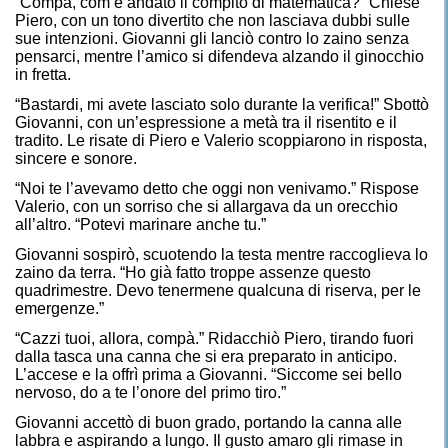
“Compà, com’è andato il compito di matematica?” Chiese
Piero, con un tono divertito che non lasciava dubbi sulle
sue intenzioni. Giovanni gli lanciò contro lo zaino senza
pensarci, mentre l’amico si difendeva alzando il ginocchio
in fretta.
“Bastardi, mi avete lasciato solo durante la verifica!” Sbottò
Giovanni, con un’espressione a metà tra il risentito e il
tradito. Le risate di Piero e Valerio scoppiarono in risposta,
sincere e sonore.
“Noi te l’avevamo detto che oggi non venivamo.” Rispose
Valerio, con un sorriso che si allargava da un orecchio
all’altro. “Potevi marinare anche tu.”
Giovanni sospirò, scuotendo la testa mentre raccoglieva lo
zaino da terra. “Ho già fatto troppe assenze questo
quadrimestre. Devo tenermene qualcuna di riserva, per le
emergenze.”
“Cazzi tuoi, allora, compà.” Ridacchiò Piero, tirando fuori
dalla tasca una canna che si era preparato in anticipo.
L’accese e la offrì prima a Giovanni. “Siccome sei bello
nervoso, do a te l’onore del primo tiro.”
Giovanni accettò di buon grado, portando la canna alle
labbra e aspirando a lungo. Il gusto amaro gli rimase in