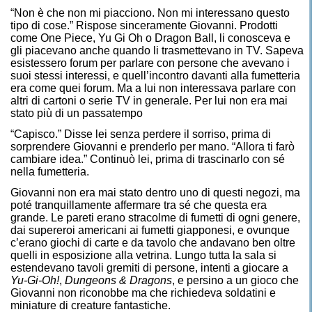
“Non è che non mi piacciono. Non mi interessano questo
tipo di cose.” Rispose sinceramente Giovanni. Prodotti
come One Piece, Yu Gi Oh o Dragon Ball, li conosceva e
gli piacevano anche quando li trasmettevano in TV. Sapeva
esistessero forum per parlare con persone che avevano i
suoi stessi interessi, e quell’incontro davanti alla fumetteria
era come quei forum. Ma a lui non interessava parlare con
altri di cartoni o serie TV in generale. Per lui non era mai
stato più di un passatempo
“Capisco.” Disse lei senza perdere il sorriso, prima di
sorprendere Giovanni e prenderlo per mano. “Allora ti farò
cambiare idea.” Continuò lei, prima di trascinarlo con sé
nella fumetteria.
Giovanni non era mai stato dentro uno di questi negozi, ma
poté tranquillamente affermare tra sé che questa era
grande. Le pareti erano stracolme di fumetti di ogni genere,
dai supereroi americani ai fumetti giapponesi, e ovunque
c’erano giochi di carte e da tavolo che andavano ben oltre
quelli in esposizione alla vetrina. Lungo tutta la sala si
estendevano tavoli gremiti di persone, intenti a giocare a
Yu-Gi-Oh!
,
Dungeons & Dragons
, e persino a un gioco che
Giovanni non riconobbe ma che richiedeva soldatini e
miniature di creature fantastiche.