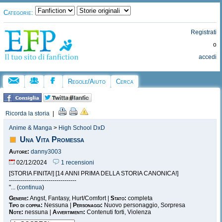
Categorie:
Registrati
o
accedi
Regole/Aiuto
Cerca
Ricorda la storia
|
Anime & Manga
>
High School DxD
Una Vita Promessa
Autore:
danny3003
02/12/2024
1 recensioni
[STORIA FINITA!] [14 ANNI PRIMA DELLA STORIA CANONICA!]
----------------------------------
"... (
continua
)
Genere:
Angst, Fantasy, Hurt/Comfort |
Stato:
completa
Tipo di coppia:
Nessuna |
Personaggi:
Nuovo personaggio, Sorpresa
Note:
nessuna |
Avvertimenti:
Contenuti forti, Violenza