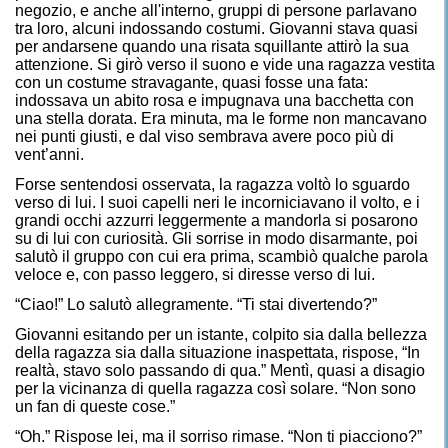
negozio, e anche all'interno, gruppi di persone parlavano
tra loro, alcuni indossando costumi. Giovanni stava quasi
per andarsene quando una risata squillante attirò la sua
attenzione. Si girò verso il suono e vide una ragazza vestita
con un costume stravagante, quasi fosse una fata:
indossava un abito rosa e impugnava una bacchetta con
una stella dorata. Era minuta, ma le forme non mancavano
nei punti giusti, e dal viso sembrava avere poco più di
vent’anni.
Forse sentendosi osservata, la ragazza voltò lo sguardo
verso di lui. I suoi capelli neri le incorniciavano il volto, e i
grandi occhi azzurri leggermente a mandorla si posarono
su di lui con curiosità. Gli sorrise in modo disarmante, poi
salutò il gruppo con cui era prima, scambiò qualche parola
veloce e, con passo leggero, si diresse verso di lui.
“Ciao!” Lo salutò allegramente. “Ti stai divertendo?”
Giovanni esitando per un istante, colpito sia dalla bellezza
della ragazza sia dalla situazione inaspettata, rispose, “In
realtà, stavo solo passando di qua.” Mentì, quasi a disagio
per la vicinanza di quella ragazza così solare. “Non sono
un fan di queste cose.”
“Oh.” Rispose lei, ma il sorriso rimase. “Non ti piacciono?”