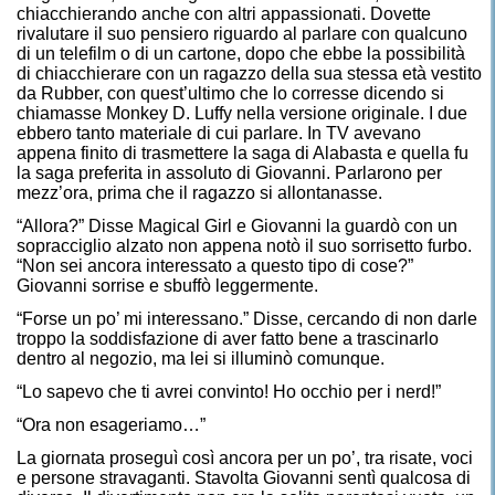
chiacchierando anche con altri appassionati. Dovette
rivalutare il suo pensiero riguardo al parlare con qualcuno
di un telefilm o di un cartone, dopo che ebbe la possibilità
di chiacchierare con un ragazzo della sua stessa età vestito
da Rubber, con quest’ultimo che lo corresse dicendo si
chiamasse Monkey D. Luffy nella versione originale. I due
ebbero tanto materiale di cui parlare. In TV avevano
appena finito di trasmettere la saga di Alabasta e quella fu
la saga preferita in assoluto di Giovanni. Parlarono per
mezz’ora, prima che il ragazzo si allontanasse.
“Allora?” Disse Magical Girl e Giovanni la guardò con un
sopracciglio alzato non appena notò il suo sorrisetto furbo.
“Non sei ancora interessato a questo tipo di cose?”
Giovanni sorrise e sbuffò leggermente.
“Forse un po’ mi interessano.” Disse, cercando di non darle
troppo la soddisfazione di aver fatto bene a trascinarlo
dentro al negozio, ma lei si illuminò comunque.
“Lo sapevo che ti avrei convinto! Ho occhio per i nerd!”
“Ora non esageriamo…”
La giornata proseguì così ancora per un po’, tra risate, voci
e persone stravaganti. Stavolta Giovanni sentì qualcosa di