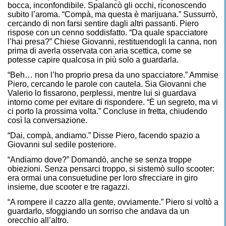
bocca, inconfondibile. Spalancò gli occhi, riconoscendo
subito l’aroma. “Compà, ma questa è marijuana.” Sussurrò,
cercando di non farsi sentire dagli altri passanti. Piero
rispose con un cenno soddisfatto. “Da quale spacciatore
l’hai presa?” Chiese Giovanni, restituendogli la canna, non
prima di averla osservata con aria scettica, come se
potesse capire qualcosa in più solo a guardarla.
“Beh… non l’ho proprio presa da uno spacciatore.” Ammise
Piero, cercando le parole con cautela. Sia Giovanni che
Valerio lo fissarono, perplessi, mentre lui si guardava
intorno come per evitare di rispondere. “È un segreto, ma vi
ci porto la prossima volta.” Concluse in fretta, chiudendo
così la conversazione.
“Dai, compà, andiamo.” Disse Piero, facendo spazio a
Giovanni sul sedile posteriore.
“Andiamo dove?” Domandò, anche se senza troppe
obiezioni. Senza pensarci troppo, si sistemò sullo scooter:
era ormai una consuetudine per loro sfrecciare in giro
insieme, due scooter e tre ragazzi.
“A rompere il cazzo alla gente, ovviamente.” Piero si voltò a
guardarlo, sfoggiando un sorriso che andava da un
orecchio all’altro.