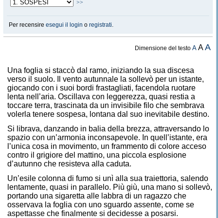
>>
Per recensire
esegui il login
o
registrati
.
A
A
A
Dimensione del testo
Una foglia si staccò dal ramo, iniziando la sua discesa
verso il suolo. Il vento autunnale la sollevò per un istante,
giocando con i suoi bordi frastagliati, facendola ruotare
lenta nell’aria. Oscillava con leggerezza, quasi restia a
toccare terra, trascinata da un invisibile filo che sembrava
volerla tenere sospesa, lontana dal suo inevitabile destino.
Si librava, danzando in balia della brezza, attraversando lo
spazio con un’armonia inconsapevole. In quell’istante, era
l’unica cosa in movimento, un frammento di colore acceso
contro il grigiore del mattino, una piccola esplosione
d’autunno che resisteva alla caduta.
Un’esile colonna di fumo si unì alla sua traiettoria, salendo
lentamente, quasi in parallelo. Più giù, una mano si sollevò,
portando una sigaretta alle labbra di un ragazzo che
osservava la foglia con uno sguardo assente, come se
aspettasse che finalmente si decidesse a posarsi.