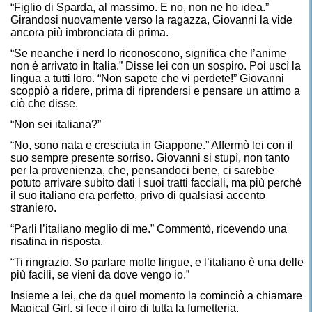
“Figlio di Sparda, al massimo. E no, non ne ho idea.”
Girandosi nuovamente verso la ragazza, Giovanni la vide
ancora più imbronciata di prima.
“Se neanche i nerd lo riconoscono, significa che l’anime
non è arrivato in Italia.” Disse lei con un sospiro. Poi uscì la
lingua a tutti loro. “Non sapete che vi perdete!” Giovanni
scoppiò a ridere, prima di riprendersi e pensare un attimo a
ciò che disse.
“Non sei italiana?”
“No, sono nata e cresciuta in Giappone.” Affermò lei con il
suo sempre presente sorriso. Giovanni si stupì, non tanto
per la provenienza, che, pensandoci bene, ci sarebbe
potuto arrivare subito dati i suoi tratti facciali, ma più perché
il suo italiano era perfetto, privo di qualsiasi accento
straniero.
“Parli l’italiano meglio di me.” Commentò, ricevendo una
risatina in risposta.
“Ti ringrazio. So parlare molte lingue, e l’italiano è una delle
più facili, se vieni da dove vengo io.”
Insieme a lei, che da quel momento la cominciò a chiamare
Magical Girl, si fece il giro di tutta la fumetteria,