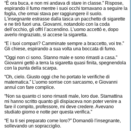
“È ora buca, e non mi andava di stare in classe.” Rispose,
espirando il fumo mentre i suoi occhi tornavano a seguire la
foglia, che ormai stava per raggiungere il suolo.
L'insegnante estrasse dalla tasca un pacchetto di sigarette
e ne tirò fuori una. Giovanni, notandolo con la coda
dell’occhio, gli offrì l’accendino. L’uomo accettò e, dopo
averlo ringraziato, si accese la sigaretta.
“E i tuoi compari? Camminate sempre a braccetto, voi tre.”
Gli chiese, espirando a sua volta una boccata di fumo.
“Oggi non ci sono. Stanno male e sono rimasti a casa.”
Giovanni gettò a terra la sigaretta quasi finita, spegnendola
con la punta della scarpa.
“Oh, cielo. Giusto oggi che ho portato le verifiche di
matematica.” L’uomo sorrise con sarcasmo, e Giovanni
annuì con fare complice.
“Non sa quanto ci sono rimasti male, loro due. Stamattina
mi hanno scritto quanto gli dispiaceva non poter venire a
fare il compito, professore, mi deve credere. Avevano
studiato giorno e notte per questa verifica.”
“E tu ti sei preparato come loro?” Domandò l'insegnante,
sollevando un sopracciglio.