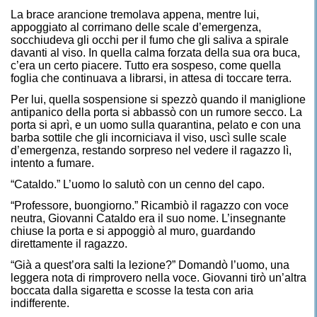
La brace arancione tremolava appena, mentre lui,
appoggiato al corrimano delle scale d’emergenza,
socchiudeva gli occhi per il fumo che gli saliva a spirale
davanti al viso. In quella calma forzata della sua ora buca,
c’era un certo piacere. Tutto era sospeso, come quella
foglia che continuava a librarsi, in attesa di toccare terra.
Per lui, quella sospensione si spezzò quando il maniglione
antipanico della porta si abbassò con un rumore secco. La
porta si aprì, e un uomo sulla quarantina, pelato e con una
barba sottile che gli incorniciava il viso, uscì sulle scale
d’emergenza, restando sorpreso nel vedere il ragazzo lì,
intento a fumare.
“Cataldo.” L’uomo lo salutò con un cenno del capo.
“Professore, buongiorno.” Ricambiò il ragazzo con voce
neutra, Giovanni Cataldo era il suo nome. L’insegnante
chiuse la porta e si appoggiò al muro, guardando
direttamente il ragazzo.
“Già a quest’ora salti la lezione?” Domandò l’uomo, una
leggera nota di rimprovero nella voce. Giovanni tirò un’altra
boccata dalla sigaretta e scosse la testa con aria
indifferente.