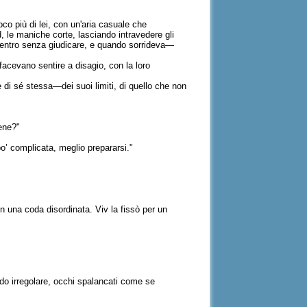
co più di lei, con un'aria casuale che
, le maniche corte, lasciando intravedere gli
 dentro senza giudicare, e quando sorrideva—
acevano sentire a disagio, con la loro
i sé stessa—dei suoi limiti, di quello che non
bene?"
o’ complicata, meglio prepararsi."
 in una coda disordinata. Viv la fissò per un
"
modo irregolare, occhi spalancati come se