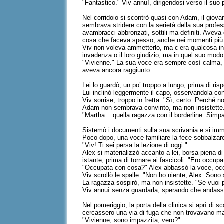
"Fantastico." Viv annuì, dirigendosi verso il suo 
Nel corridoio si scontrò quasi con Adam, il giova
sembrava stridere con la serietà della sua profes
avambracci abbronzati, sottili ma definiti. Avev
cosa che faceva spesso, anche nei momenti più in
Viv non voleva ammetterlo, ma c’era qualcosa in 
invadenza o il loro giudizio, ma in quel suo mod
"Vivienne." La sua voce era sempre così calma, 
aveva ancora raggiunto.
Lei lo guardò, un po’ troppo a lungo, prima di ri
Lui inclinò leggermente il capo, osservandola co
Viv sorrise, troppo in fretta. "Sì, certo. Perché 
Adam non sembrava convinto, ma non insistette. "
"Martha... quella ragazza con il borderline. Simpa
Sistemò i documenti sulla sua scrivania e si im
Poco dopo, una voce familiare la fece sobbalzar
"Viv! Ti sei persa la lezione di oggi."
Alex si materializzò accanto a lei, borsa piena di 
istante, prima di tornare ai fascicoli. "Ero occupa
"Occupata con cosa?" Alex abbassò la voce, occh
Viv scrollò le spalle. "Non ho niente, Alex. Sono
La ragazza sospirò, ma non insistette. "Se vuoi p
Viv annuì senza guardarla, sperando che andass
Nel pomeriggio, la porta della clinica si aprì di 
cercassero una via di fuga che non trovavano ma
"Vivienne, sono impazzita, vero?"