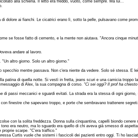
collato alla schiena. Il letto era freddo, vuoto, come sempre. Ma lui...
o.
a di dolore ai fianchi. Le cicatrici erano lì, sotto la pelle, pulsavano come pro
 come se fosse fatto di cemento, e la mente non aiutava. "Ancora cinque minu
Doveva andare al lavoro.
. "Un altro giorno. Solo un altro giorno."
 lo specchio mentre passava. Non c'era niente da vedere. Solo sé stessa. E le
ella patina di quella notte. Si vestì in fretta, jeans scuri e una camicia trop
 un messaggio di Alex, la sua compagna di corso.
"Ci sei oggi? Il prof ha chiesto 
ieme di passi meccanici e sguardi evitati. La strada era la stessa di ogni giorn
a con finestre che sapevano troppo, e porte che sembravano trattenere segreti.
accolse con la solita freddezza. Donna sulla cinquantina, capelli biondo cenere 
 tono era neutro, ma lo sguardo era quello di chi aveva già smesso di aspettar
proprie scarpe. "C’era traffico."
essa Curtis vuole che sistemi i fascicoli dei pazienti entro oggi. Ti ho lasciat