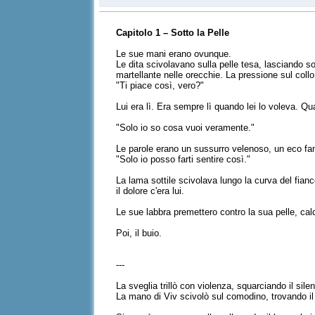
Capitolo 1 – Sotto la Pelle
Le sue mani erano ovunque.
Le dita scivolavano sulla pelle tesa, lasciando 
martellante nelle orecchie. La pressione sul collo, 
"Ti piace così, vero?"
Lui era lì. Era sempre lì quando lei lo voleva. Q
"Solo io so cosa vuoi veramente."
Le parole erano un sussurro velenoso, un eco fami
"Solo io posso farti sentire così."
La lama sottile scivolava lungo la curva del fianco
il dolore c'era lui.
Le sue labbra premettero contro la sua pelle, cal
Poi, il buio.
---
La sveglia trillò con violenza, squarciando il sile
La mano di Viv scivolò sul comodino, trovando il t