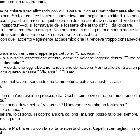
posto senza un’altra parola.
ne psichiatra specializzando con cui lavorava. Non era particolarmente alto, po
sione. Sotto il camice bianco s’intravedeva una maglietta sbiadita di una band
a occhi grandi e marroni, di quel colore caldo che sembrava capace di vedere
opportuni—gli si formavano delle fossette che erano difficili da ignorare.
lui che la metteva a disagio. Non nel modo in cui le persone normalmente la f
o di esserci, di esistere senza sforzo, senza maschere.
con quell’accento vagamente accademico che la rendeva troppo consapevole d
spondere con un cenno appena percettibile. "Ciao, Adam."
n la sua solita espressione attenta, come se volesse leggerle dentro. "Tutto 
non dovrebbe?"
Ricorda che oggi abbiamo la revisione del caso di Martha alle tre. Sarà un p
tica quanto le tasse." Viv annuì. "Ci sarò."
merse nel lavoro, sperando che la monotonia potesse anestetizzarla.
e.
libri e un’espressione preoccupata. Occhi scuri e svegli, capelli ricci raccolti
ta."
i carichi di sospetto. "Viv, ci sei? Ultimamente sembri un fantasma."
 solo stanca."
arlare, io ci sono. Ti coprirò ancora col prof, ma non posso farlo per sempre.
e via presto.
scatto, e Martha entrò con la solita tempesta di caos. Capelli scuri tagliati in 
i.