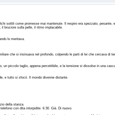
solchi sottili come promesse mai mantenute. Il respiro era spezzato, pesante, 
il bruciore sulla pelle, il ritmo implacabile.
uando lo meritava.
liare che si insinuava nel profondo, colpendo le parti di lei che cercava di te
, un piccolo taglio, appena percettibile, e la tensione si dissolse in una casca
de, e tutto si sfocò. Il mondo divenne distante.
nzio della stanza.
elefono con dita intorpidite. 6:30. Già. Di nuovo.