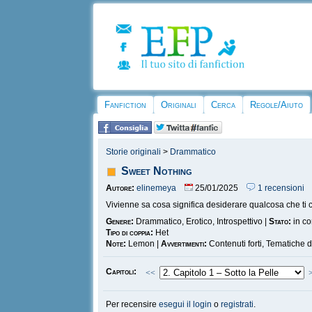
Fanfiction
Originali
Cerca
Regole/Aiuto
Storie originali
>
Drammatico
Sweet Nothing
Autore:
elinemeya
25/01/2025
1 recensioni
Vivienne sa cosa significa desiderare qualcosa che ti c
Genere:
Drammatico, Erotico, Introspettivo |
Stato:
in co
Tipo di coppia:
Het
Note:
Lemon |
Avvertimenti:
Contenuti forti, Tematiche d
Capitoli:
<<
Per recensire
esegui il login
o
registrati
.