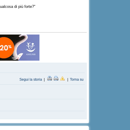
ualcosa di più forte?"
Segui la storia
|
|
Torna su