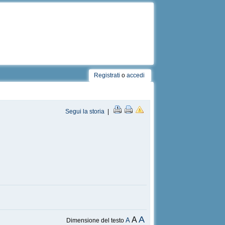
Registrati
o
accedi
Segui la storia
|
A
A
A
Dimensione del testo