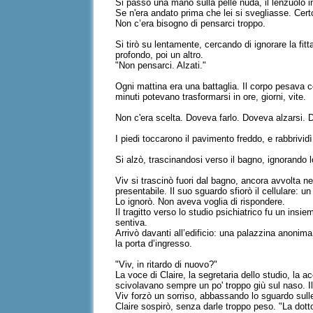
Si passò una mano sulla pelle nuda, il lenzuolo in
Se n'era andato prima che lei si svegliasse. Cert
Non c’era bisogno di pensarci troppo.
Si tirò su lentamente, cercando di ignorare la fitt
profondo, poi un altro.
"Non pensarci. Alzati."
Ogni mattina era una battaglia. Il corpo pesava
minuti potevano trasformarsi in ore, giorni, vite.
Non c'era scelta. Doveva farlo. Doveva alzarsi. 
I piedi toccarono il pavimento freddo, e rabbrividì
Si alzò, trascinandosi verso il bagno, ignorando
Viv si trascinò fuori dal bagno, ancora avvolta n
presentabile. Il suo sguardo sfiorò il cellulare:
Lo ignorò. Non aveva voglia di rispondere.
Il tragitto verso lo studio psichiatrico fu un ins
sentiva.
Arrivò davanti all’edificio: una palazzina anonim
la porta d’ingresso.
"Viv, in ritardo di nuovo?"
La voce di Claire, la segretaria dello studio, la 
scivolavano sempre un po' troppo giù sul naso. Il
Viv forzò un sorriso, abbassando lo sguardo sulle 
Claire sospirò, senza darle troppo peso. "La dottor