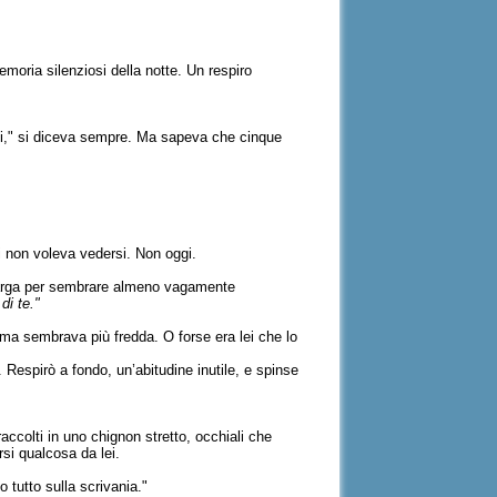
memoria silenziosi della notte. Un respiro
ti," si diceva sempre. Ma sapeva che cinque
i non voleva vedersi. Non oggi.
po larga per sembrare almeno vagamente
di te."
o, ma sembrava più fredda. O forse era lei che lo
 Respirò a fondo, un’abitudine inutile, e spinse
raccolti in uno chignon stretto, occhiali che
si qualcosa da lei.
o tutto sulla scrivania."