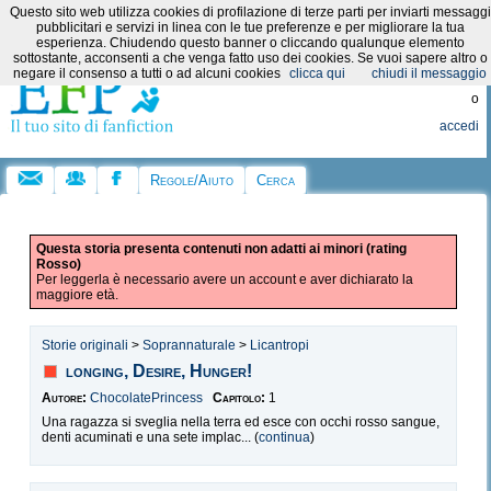
Questo sito web utilizza cookies di profilazione di terze parti per inviarti messaggi
Categorie:
pubblicitari e servizi in linea con le tue preferenze e per migliorare la tua
esperienza. Chiudendo questo banner o cliccando qualunque elemento
sottostante, acconsenti a che venga fatto uso dei cookies. Se vuoi sapere altro o
Registrati
negare il consenso a tutti o ad alcuni cookies
clicca qui
chiudi il messaggio
o
accedi
Regole/Aiuto
Cerca
Questa storia presenta contenuti non adatti ai minori (rating
Rosso)
Per leggerla è necessario avere un account e aver dichiarato la
maggiore età.
Storie originali
>
Soprannaturale
>
Licantropi
longing, Desire, Hunger!
Autore:
ChocolatePrincess
Capitolo:
1
Una ragazza si sveglia nella terra ed esce con occhi rosso sangue,
denti acuminati e una sete implac... (
continua
)