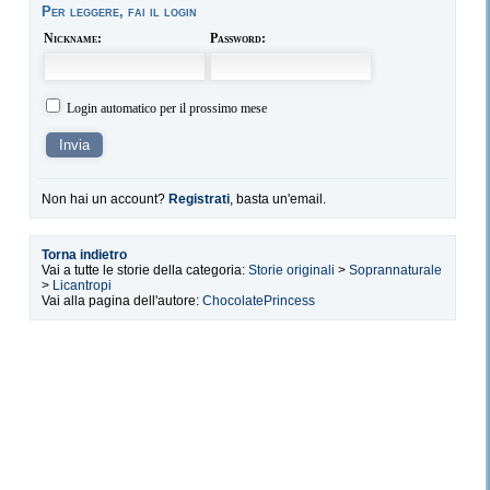
Per leggere, fai il login
Nickname:
Password:
Login automatico per il prossimo mese
Non hai un account?
Registrati
, basta un'email.
Torna indietro
Vai a tutte le storie della categoria:
Storie originali
>
Soprannaturale
>
Licantropi
Vai alla pagina dell'autore:
ChocolatePrincess