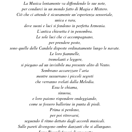
La Musica lentamente va diffondendo le sue note,
per condurci in un mondo fatto di Magia e Mistero.
Ciò che ci attende è sicuramente un’esperienza sensoriale,
unica e rara,
dove suoni e luci si fondono in perfetta Armonia.
L’antica chiesetta è in penombra.
Le sole luci che ci accompagnano,
per prendere posto,
sono quelle delle Candele disposte ordinatamente lungo le navate.
Le loro fiammelle,
tremolanti e leggere,
si piegano ad un invisibile ma presente alito di Vento.
Sembrano accarezzare l’aria
mentre sussurrano i piccoli segreti
che verranno svelati dalla Melodia.
Essa le chiama,
sinuosa,
e loro paiono rispondere ondeggiando,
come se fossero ballerine in punta di piedi.
Prima si perdono,
per poi ritrovarsi,
seguendo il ritmo dettato dagli accordi musicali.
Sulle pareti divengono ombre danzanti che si allungano.
Sono Ricordi fugaci di una notte