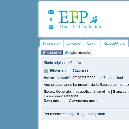
Fanfiction
Originali
Cerca
Regole/Aiuto
Storie originali
>
Poesia
Musica e ... Candele
Autore:
fenice64
02/08/2025
8 recensioni
Anche quest’anno ha preso il via la Rassegna Internazi
Genere:
Generale, Introspettivo, Slice of life |
Stato:
com
Tipo di coppia:
Nessuna
Note:
nessuna |
Avvertimenti:
nessuno
Per recensire
esegui il login
o
registrati
.