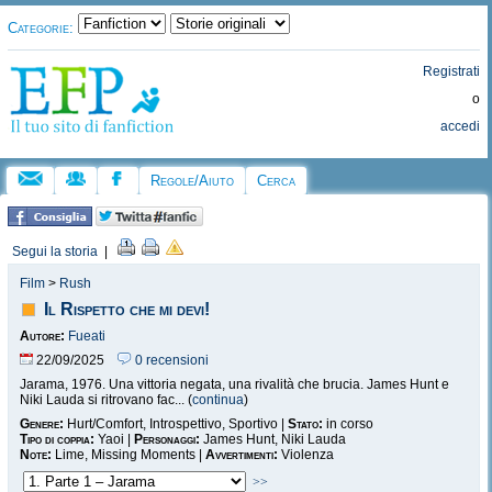
Categorie:
Registrati
o
accedi
Regole/Aiuto
Cerca
Segui la storia
|
Film
>
Rush
Il Rispetto che mi devi!
Autore:
Fueati
22/09/2025
0 recensioni
Jarama, 1976. Una vittoria negata, una rivalità che brucia. James Hunt e
Niki Lauda si ritrovano fac... (
continua
)
Genere:
Hurt/Comfort, Introspettivo, Sportivo |
Stato:
in corso
Tipo di coppia:
Yaoi |
Personaggi:
James Hunt, Niki Lauda
Note:
Lime, Missing Moments |
Avvertimenti:
Violenza
>>