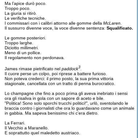
Ma l’apice durò poco.
Troppo poco.
La giuria si ritirò.
Le verifiche tecniche.
I commissari con i calibri attorno alle gomme della
McLaren
.
Il sussurro divenne voce, la voce divenne sentenza:
Squalificato.
Le gomme posteriori.
Troppo larghe.
Diciotto millimetri.
Meno di un pollice.
Il regolamento non perdonava.
3
James rimase pietrificato nel
paddock
.
Il cuore perse un colpo, poi riprese a battere furioso.
Non poteva crederci: il primo posto, la sua prima vittoria
stagionale, cancellata con un tratto di penna burocratico.
Lo champagne che fino a poco prima gli aveva inebriato i sensi
ora gli risaliva in gola con un sapore di aceto e bile.
"Politica! Sono solo sporchi trucchi politici!", urlò, sventolando le
braccia contro i giornalisti che ora lo guardavano come un animale
in gabbia. Ma sapeva benissimo chi c’era dietro.
La Ferrari.
Il Vecchio a Maranello.
E soprattutto quel maledetto austriaco.