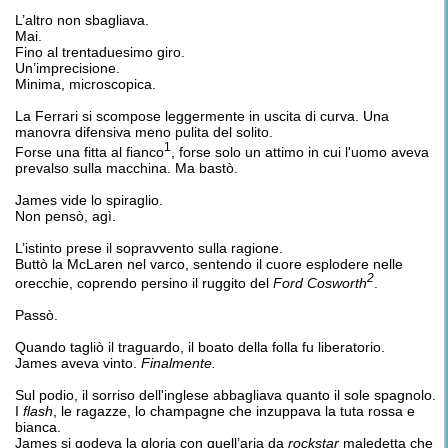
L’altro non sbagliava.
Mai.
Fino al trentaduesimo giro.
Un’imprecisione.
Minima, microscopica.
La Ferrari si scompose leggermente in uscita di curva. Una
manovra difensiva meno pulita del solito.
1
Forse una fitta al fianco
, forse solo un attimo in cui l'uomo aveva
prevalso sulla macchina. Ma bastò.
James vide lo spiraglio.
Non pensò, agì.
L’istinto prese il sopravvento sulla ragione.
Buttò la McLaren nel varco, sentendo il cuore esplodere nelle
2
orecchie, coprendo persino il ruggito del
Ford Cosworth
.
Passò.
Quando tagliò il traguardo, il boato della folla fu liberatorio.
James aveva vinto.
Finalmente.
Sul podio, il sorriso dell'inglese abbagliava quanto il sole spagnolo.
I
flash
, le ragazze, lo champagne che inzuppava la tuta rossa e
bianca.
James si godeva la gloria con quell’aria da
rockstar
maledetta che