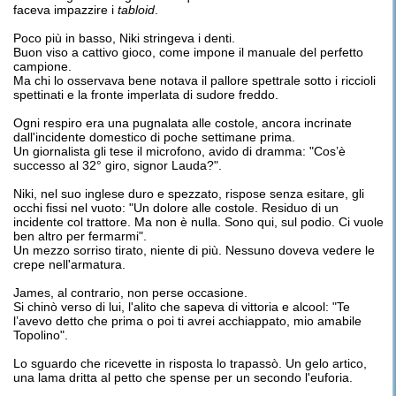
faceva impazzire i
tabloid
.
Poco più in basso, Niki stringeva i denti.
Buon viso a cattivo gioco, come impone il manuale del perfetto
campione.
Ma chi lo osservava bene notava il pallore spettrale sotto i riccioli
spettinati e la fronte imperlata di sudore freddo.
Ogni respiro era una pugnalata alle costole, ancora incrinate
dall'incidente domestico di poche settimane prima.
Un giornalista gli tese il microfono, avido di dramma: "Cos’è
successo al 32° giro, signor Lauda?".
Niki, nel suo inglese duro e spezzato, rispose senza esitare, gli
occhi fissi nel vuoto: "Un dolore alle costole. Residuo di un
incidente col trattore. Ma non è nulla. Sono qui, sul podio. Ci vuole
ben altro per fermarmi".
Un mezzo sorriso tirato, niente di più. Nessuno doveva vedere le
crepe nell'armatura.
James, al contrario, non perse occasione.
Si chinò verso di lui, l'alito che sapeva di vittoria e alcool: "Te
l’avevo detto che prima o poi ti avrei acchiappato, mio amabile
Topolino".
Lo sguardo che ricevette in risposta lo trapassò. Un gelo artico,
una lama dritta al petto che spense per un secondo l'euforia.