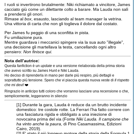
I ruoli si invertirono brutalmente: Niki richiamato a vincitore, James
cacciato giù come un dilettante colto a barare. Ma Lauda non salì
a prendersi gli onori.
Rimase al
box
, esausto, lasciando al team manager la vetrina.
Una vittoria di carta che non gli toglieva il dolore dal costato.
Per James fu peggio di una sconfitta in pista.
Fu umiliazione pura.
Mentre guardava i meccanici spingere via la sua auto "illegale",
una decisione gli martellava la testa, cancellando ogni altro
pensiero:
Non finisce qui.
Nota dell’autrice:
Questa fanfiction è un
update
e una versione rielaborata della prima storia
che avevo scritto su James Hunt e Niki Lauda.
Ho deciso di riprenderla in mano per darle più respiro, più dettagli e
soprattutto più tensione. Spero che vi piaccia questa nuova veste di
Il rispetto
che mi devi!
❤️
Ringrazio in anticipo tutti coloro che vorranno lasciare una recensione o che,
semplicemente, leggeranno in silenzio
[1]
Durante la gara, Lauda è reduce da un brutto incidente
domestico: tre costole rotte. La Ferrari l’ha fatto correre con
una fasciatura rigida e obbligato a una iniezione di
novocaina prima del via (Fonte
Niki Lauda. Il campione che
ha vinto anche la paura,
di Pino Casamassima, Edizioni
Cairo, 2019).
[2] E' stato il più longevo motore della storia della Formula 1