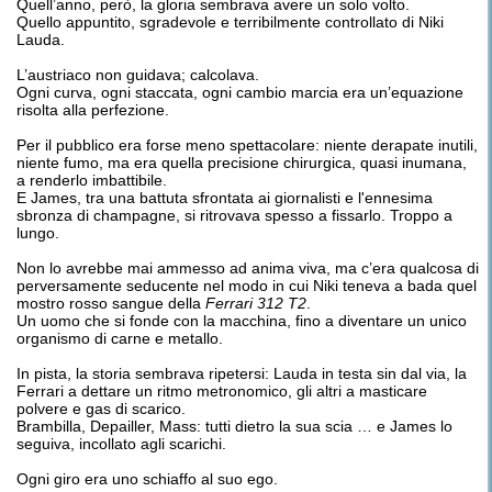
Quell’anno, però, la gloria sembrava avere un solo volto.
Quello appuntito, sgradevole e terribilmente controllato di Niki
Lauda.
L’austriaco non guidava; calcolava.
Ogni curva, ogni staccata, ogni cambio marcia era un’equazione
risolta alla perfezione.
Per il pubblico era forse meno spettacolare: niente derapate inutili,
niente fumo, ma era quella precisione chirurgica, quasi inumana,
a renderlo imbattibile.
E James, tra una battuta sfrontata ai giornalisti e l'ennesima
sbronza di champagne, si ritrovava spesso a fissarlo. Troppo a
lungo.
Non lo avrebbe mai ammesso ad anima viva, ma c’era qualcosa di
perversamente seducente nel modo in cui Niki teneva a bada quel
mostro rosso sangue della
Ferrari 312 T2
.
Un uomo che si fonde con la macchina, fino a diventare un unico
organismo di carne e metallo.
In pista, la storia sembrava ripetersi: Lauda in testa sin dal via, la
Ferrari a dettare un ritmo metronomico, gli altri a masticare
polvere e gas di scarico.
Brambilla, Depailler, Mass: tutti dietro la sua scia … e James lo
seguiva, incollato agli scarichi.
Ogni giro era uno schiaffo al suo ego.