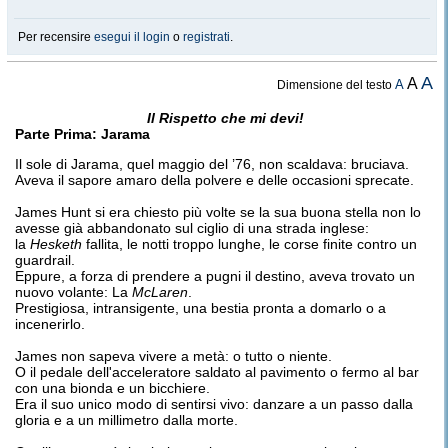
Per recensire
esegui il login
o
registrati
.
A
A
A
Dimensione del testo
Il Rispetto che mi devi!
Parte Prima: Jarama
Il sole di Jarama, quel maggio del ’76, non scaldava: bruciava.
Aveva il sapore amaro della polvere e delle occasioni sprecate.
James Hunt si era chiesto più volte se la sua buona stella non lo
avesse già abbandonato sul ciglio di una strada inglese:
la
Hesketh
fallita, le notti troppo lunghe, le corse finite contro un
guardrail.
Eppure, a forza di prendere a pugni il destino, aveva trovato un
nuovo volante: La
McLaren
.
Prestigiosa, intransigente, una bestia pronta a domarlo o a
incenerirlo.
James non sapeva vivere a metà: o tutto o niente.
O il pedale dell'acceleratore saldato al pavimento o fermo al bar
con una bionda e un bicchiere.
Era il suo unico modo di sentirsi vivo: danzare a un passo dalla
gloria e a un millimetro dalla morte.