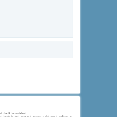
i che li hanno ideati.
 brevi citazioni, sempre in presenza dei dovuti credits e nei