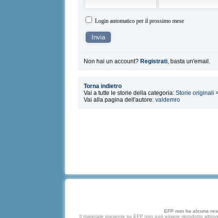
Login automatico per il prossimo mese
Non hai un account?
Registrati
, basta un'email.
Torna indietro
Vai a tutte le storie della categoria:
Storie originali
Vai alla pagina dell'autore:
valdemro
EFP non ha alcuna respo
Il materiale presente su EFP non può essere riprodotto altrove