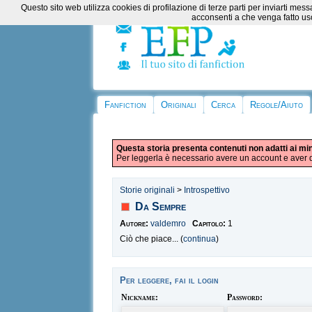
Questo sito web utilizza cookies di profilazione di terze parti per inviarti m
acconsenti a che venga fatto uso
Fanfiction
Originali
Cerca
Regole/Aiuto
Questa storia presenta contenuti non adatti ai mi
Per leggerla è necessario avere un account e aver d
Storie originali
>
Introspettivo
Da Sempre
Autore:
valdemro
Capitolo:
1
Ciò che piace... (
continua
)
Per leggere, fai il login
Nickname:
Password: