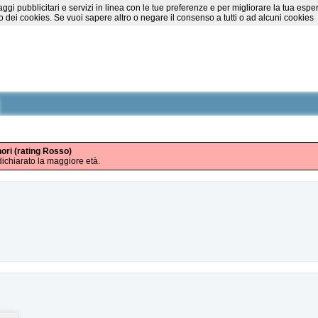
essaggi pubblicitari e servizi in linea con le tue preferenze e per migliorare la tu
 dei cookies. Se vuoi sapere altro o negare il consenso a tutti o ad alcuni cookies
nori (rating Rosso)
ichiarato la maggiore età.