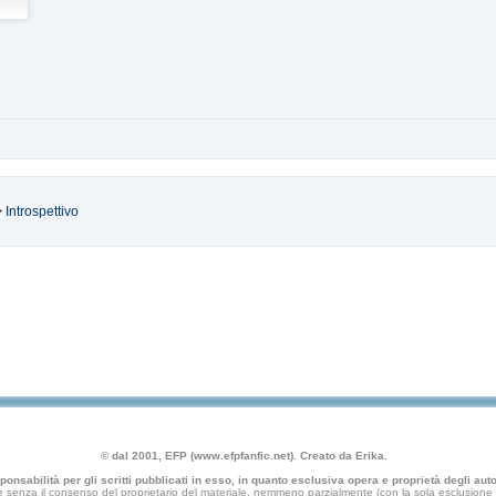
>
Introspettivo
© dal 2001, EFP (www.efpfanfic.net). Creato da Erika.
nsabilità per gli scritti pubblicati in esso, in quanto esclusiva opera e proprietà degli autor
 senza il consenso del proprietario del materiale, nemmeno parzialmente (con la sola esclusione di