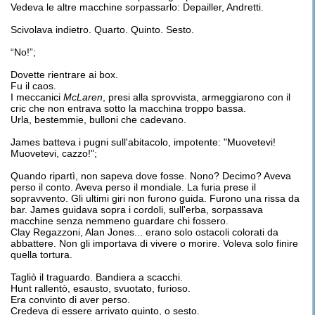
Vedeva le altre macchine sorpassarlo: Depailler, Andretti.
Scivolava indietro. Quarto. Quinto. Sesto.
“No!”;
Dovette rientrare ai box.
Fu il caos.
I meccanici
McLaren
, presi alla sprovvista, armeggiarono con il
cric che non entrava sotto la macchina troppo bassa.
Urla, bestemmie, bulloni che cadevano.
James batteva i pugni sull'abitacolo, impotente: "Muovetevi!
Muovetevi, cazzo!";
Quando ripartì, non sapeva dove fosse. Nono? Decimo? Aveva
perso il conto. Aveva perso il mondiale. La furia prese il
sopravvento. Gli ultimi giri non furono guida. Furono una rissa da
bar. James guidava sopra i cordoli, sull'erba, sorpassava
macchine senza nemmeno guardare chi fossero.
Clay Regazzoni, Alan Jones... erano solo ostacoli colorati da
abbattere. Non gli importava di vivere o morire. Voleva solo finire
quella tortura.
Tagliò il traguardo. Bandiera a scacchi.
Hunt rallentò, esausto, svuotato, furioso.
Era convinto di aver perso.
Credeva di essere arrivato quinto, o sesto.