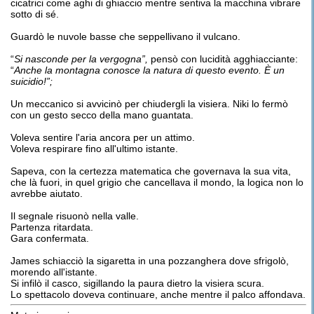
cicatrici come aghi di ghiaccio mentre sentiva la macchina vibrare
sotto di sé.
Guardò le nuvole basse che seppellivano il vulcano.
“
Si nasconde per la vergogna”,
pensò con lucidità agghiacciante:
“
Anche la montagna conosce la natura di questo evento. È un
suicidio!”;
Un meccanico si avvicinò per chiudergli la visiera. Niki lo fermò
con un gesto secco della mano guantata.
Voleva sentire l'aria ancora per un attimo.
Voleva respirare fino all'ultimo istante.
Sapeva, con la certezza matematica che governava la sua vita,
che là fuori, in quel grigio che cancellava il mondo, la logica non lo
avrebbe aiutato.
Il segnale risuonò nella valle.
Partenza ritardata.
Gara confermata.
James schiacciò la sigaretta in una pozzanghera dove sfrigolò,
morendo all'istante.
Si infilò il casco, sigillando la paura dietro la visiera scura.
Lo spettacolo doveva continuare, anche mentre il palco affondava.