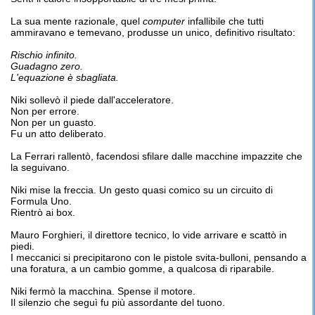
La sua mente razionale, quel
computer
infallibile che tutti
ammiravano e temevano, produsse un unico, definitivo risultato:
Rischio infinito.
Guadagno zero.
L'equazione è sbagliata.
Niki sollevò il piede dall'acceleratore.
Non per errore.
Non per un guasto.
Fu un atto deliberato.
La Ferrari rallentò, facendosi sfilare dalle macchine impazzite che
la seguivano.
Niki mise la freccia. Un gesto quasi comico su un circuito di
Formula Uno.
Rientrò ai box.
Mauro Forghieri, il direttore tecnico, lo vide arrivare e scattò in
piedi.
I meccanici si precipitarono con le pistole svita-bulloni, pensando a
una foratura, a un cambio gomme, a qualcosa di riparabile.
Niki fermò la macchina. Spense il motore.
Il silenzio che seguì fu più assordante del tuono.