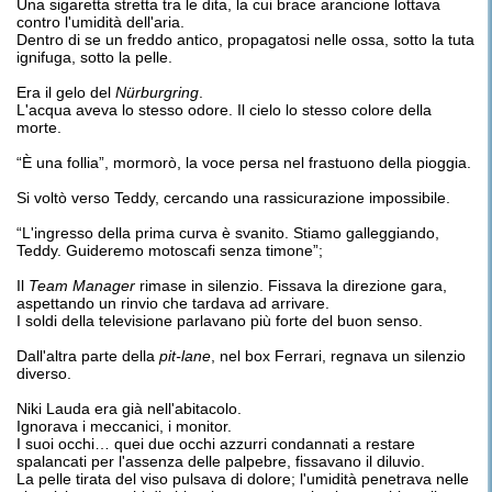
Una sigaretta stretta tra le dita, la cui brace arancione lottava
contro l'umidità dell'aria.
Dentro di se un freddo antico, propagatosi nelle ossa, sotto la tuta
ignifuga, sotto la pelle.
Era il gelo del
Nürburgring
.
L'acqua aveva lo stesso odore. Il cielo lo stesso colore della
morte.
“È una follia”, mormorò, la voce persa nel frastuono della pioggia.
Si voltò verso Teddy, cercando una rassicurazione impossibile.
“L'ingresso della prima curva è svanito. Stiamo galleggiando,
Teddy. Guideremo motoscafi senza timone”;
Il
Team Manager
rimase in silenzio. Fissava la direzione gara,
aspettando un rinvio che tardava ad arrivare.
I soldi della televisione parlavano più forte del buon senso.
Dall'altra parte della
pit-lane
, nel box Ferrari, regnava un silenzio
diverso.
Niki Lauda era già nell'abitacolo.
Ignorava i meccanici, i monitor.
I suoi occhi… quei due occhi azzurri condannati a restare
spalancati per l'assenza delle palpebre, fissavano il diluvio.
La pelle tirata del viso pulsava di dolore; l'umidità penetrava nelle