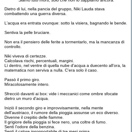
Siamo tutti morti, solo che non lo sappiamo ancora.
Dietro di lui, nella pancia del gruppo, Niki Lauda stava
combattendo una guerra diversa.
L'acqua era entrata ovunque: sotto la visiera, bagnando le bende.
Sentiva la pelle bruciare.
Non era il pensiero delle ferite a tormentarlo, ma la mancanza di
controllo.
Niki viveva di certezze.
Calcolava rischi, percentuali, margini.
Lì dentro, nel ventre di quella nube d'acqua a duecento all'ora, la
matematica non serviva a nulla. C'era solo il caso.
Passò il primo giro.
Miracolosamente intero.
Sfrecciò davanti ai box: vide i meccanici come ombre sfocate
dietro un muro d'acqua.
Iniziò il secondo giro e improvvisamente, nella mente
dell'austriaco, il rumore della pioggia assunse un eco diverso.
Divenne il crepitio delle fiamme.
Il grigiore della pioggia si fece nero, una coltre di fumo.
Sentì l'odore della benzina.
Sentì il calore insopportabile di tre mesi prima.