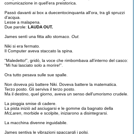
comunicazione in quell'era preistorica.
Passò davanti ai box a duecentocinquanta all'ora, tra gli spruzzi
d'acqua.
Lesse a malapena.
Due parole:
LAUDA OUT.
James sentì una fitta allo stomaco.
Out.
Niki si era fermato.
Il Computer aveva staccato la spina.
“Maledetto!”, gridò, la voce che rimbombava all’interno del casco:
“Mi hai lasciato solo a morire!”.
Ora tutto pesava sulle sue spalle.
Non doveva più battere Niki. Doveva battere la matematica.
Terzo posto. Gli serviva il terzo posto.
Ma il destino, quel giorno, aveva un senso dell'umorismo crudele.
La pioggia smise di cadere.
La pista iniziò ad asciugarsi e le gomme da bagnato della
McLaren
, morbide e scolpite, iniziarono a disintegrarsi.
La macchina divenne inguidabile.
James sentiva le vibrazioni spaccargli i polsi.