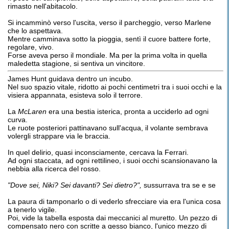
rimasto nell'abitacolo.
Si incamminò verso l'uscita, verso il parcheggio, verso Marlene
che lo aspettava.
Mentre camminava sotto la pioggia, sentì il cuore battere forte,
regolare, vivo.
Forse aveva perso il mondiale. Ma per la prima volta in quella
maledetta stagione, si sentiva un vincitore.
James Hunt guidava dentro un incubo.
Nel suo spazio vitale, ridotto ai pochi centimetri tra i suoi occhi e la
visiera appannata, esisteva solo il terrore.
La
McLaren
era una bestia isterica, pronta a ucciderlo ad ogni
curva.
Le ruote posteriori pattinavano sull'acqua, il volante sembrava
volergli strappare via le braccia.
In quel delirio, quasi inconsciamente, cercava la Ferrari.
Ad ogni staccata, ad ogni rettilineo, i suoi occhi scansionavano la
nebbia alla ricerca del rosso.
"Dove sei, Niki?
Sei davanti? Sei dietro?",
sussurrava tra se e se
La paura di tamponarlo o di vederlo sfrecciare via era l'unica cosa
a tenerlo vigile.
Poi, vide la tabella esposta dai meccanici al muretto. Un pezzo di
compensato nero con scritte a gesso bianco, l'unico mezzo di