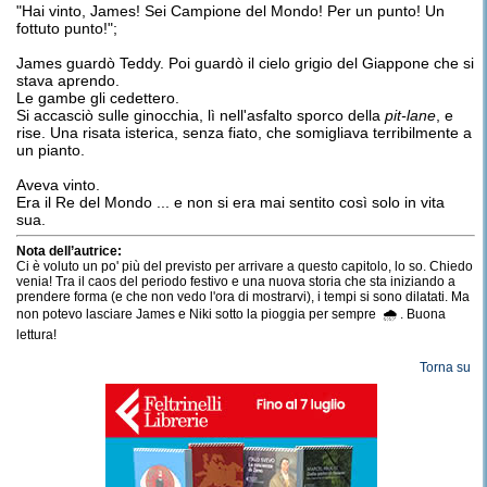
"Hai vinto, James! Sei Campione del Mondo! Per un punto! Un
fottuto punto!";
James guardò Teddy. Poi guardò il cielo grigio del Giappone che si
stava aprendo.
Le gambe gli cedettero.
Si accasciò sulle ginocchia, lì nell'asfalto sporco della
pit-lane
, e
rise. Una risata isterica, senza fiato, che somigliava terribilmente a
un pianto.
Aveva vinto.
Era il Re del Mondo ... e non si era mai sentito così solo in vita
sua.
Nota dell’autrice:
Ci è voluto un po' più del previsto per arrivare a questo capitolo, lo so. Chiedo
venia! Tra il caos del periodo festivo e una nuova storia che sta iniziando a
prendere forma (e che non vedo l'ora di mostrarvi), i tempi si sono dilatati. Ma
non potevo lasciare James e Niki sotto la pioggia per sempre 🌧️ . Buona
lettura!
Torna su