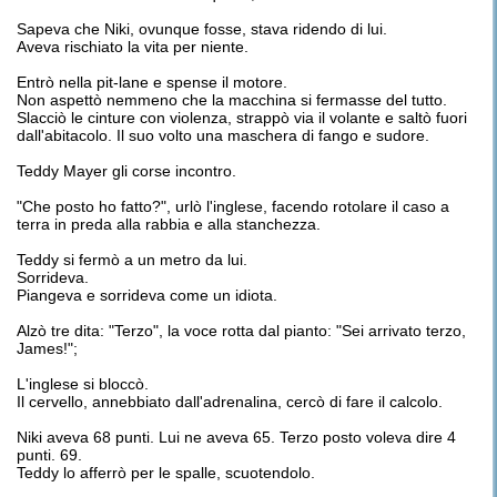
Sapeva che Niki, ovunque fosse, stava ridendo di lui.
Aveva rischiato la vita per niente.
Entrò nella pit-lane e spense il motore.
Non aspettò nemmeno che la macchina si fermasse del tutto.
Slacciò le cinture con violenza, strappò via il volante e saltò fuori
dall'abitacolo. Il suo volto una maschera di fango e sudore.
Teddy Mayer gli corse incontro.
"Che posto ho fatto?", urlò l'inglese, facendo rotolare il caso a
terra in preda alla rabbia e alla stanchezza.
Teddy si fermò a un metro da lui.
Sorrideva.
Piangeva e sorrideva come un idiota.
Alzò tre dita: "Terzo", la voce rotta dal pianto: "Sei arrivato terzo,
James!";
L'inglese si bloccò.
Il cervello, annebbiato dall'adrenalina, cercò di fare il calcolo.
Niki aveva 68 punti. Lui ne aveva 65. Terzo posto voleva dire 4
punti. 69.
Teddy lo afferrò per le spalle, scuotendolo.