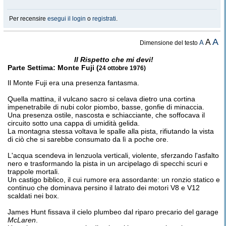
Per recensire
esegui il login
o
registrati
.
A
A
A
Dimensione del testo
Il Rispetto che mi devi!
Parte Settima: Monte Fuji (
24 ottobre 1976)
Il Monte Fuji era una presenza fantasma.
Quella mattina, il vulcano sacro si celava dietro una cortina
impenetrabile di nubi color piombo, basse, gonfie di minaccia.
Una presenza ostile, nascosta e schiacciante, che soffocava il
circuito sotto una cappa di umidità gelida.
La montagna stessa voltava le spalle alla pista, rifiutando la vista
di ciò che si sarebbe consumato da lì a poche ore.
L'acqua scendeva in lenzuola verticali, violente, sferzando l'asfalto
nero e trasformando la pista in un arcipelago di specchi scuri e
trappole mortali.
Un castigo biblico, il cui rumore era assordante: un ronzio statico e
continuo che dominava persino il latrato dei motori V8 e V12
scaldati nei box.
James Hunt fissava il cielo plumbeo dal riparo precario del garage
McLaren
.