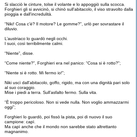
Si slacciò le cinture, tolse il volante e lo appoggiò sulla scocca.
Forghieri gli si avvicinò, si chinò sull'abitacolo, il viso stravolto dalla
pioggia e dall'incredulità.
“Niki! Cosa c'è? Il motore? Le gomme?”, urlò per sovrastare il
diluvio.
L’austriaco lo guardò negli occhi.
I suoi, così terribilmente calmi.
“Niente”, disse.
“Come niente?”, Forghieri era nel panico: “Cosa si è rotto?”;
“Niente si è rotto. Mi fermo io!”;
Niki uscì dall'abitacolo, goffo, rigido, ma con una dignità pari solo
al suo coraggio.
Mise i piedi a terra. Sull'asfalto fermo. Sulla vita.
“È troppo pericoloso. Non si vede nulla. Non voglio ammazzarmi
oggi”;
Forghieri lo guardò, poi fissò la pista, poi di nuovo il suo
campione: capì.
Ma capì anche che il mondo non sarebbe stato altrettanto
magnanimo.