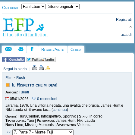
Categorie:
Registrati
o
accedi
Regole/Aiuto
Cerca
Segui la storia
|
Film
>
Rush
Il Rispetto che mi devi!
Autore:
Fueati
05/01/2026
0 recensioni
Jarama, 1976. Una vittoria negata, una rivalità che brucia. James Hunt e
Niki Lauda si ritrovano fac... (
continua
)
Genere:
Hurt/Comfort, Introspettivo, Sportivo |
Stato:
in corso
Tipo di coppia:
Yaoi |
Personaggi:
James Hunt, Niki Lauda
Note:
Lime, Missing Moments |
Avvertimenti:
Violenza
<<