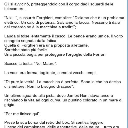
Gli si avvicinò, proteggendolo con il corpo dagli sguardi delle
telecamere.
“Niki...”, sussurrò Forghieri, complice: “Diciamo che è un problema
elettrico. Un calo di potenza. Salviamo la faccia. Nessuno ti darà
del codardo se è la macchina a tradirti”;
Lauda si tolse lentamente il casco. Le bende erano umide. Il volto
smagrito segnata dalla fatica.
Quella di Forghieri era una proposta allettante.
Sarebbe stato più facile.
Una piccola bugia per proteggere l'orgoglio della Ferrari.
Scosse la testa: “No, Mauro”.
La voce era ferma, tagliente, come ai vecchi tempi.
“Dì pure la verità. La macchina è perfetta. Sono io che ho deciso
di smettere. Non ho bisogno di scuse”;
Un ultimo sguardo alla pista, dove James Hunt stava ancora
rischiando la vita ad ogni curva, un puntino colorato in un mare di
grigio.
“Per me finisce qui”;
Prese la sua borsa dal retro del box. Si sentiva leggero.
Il peso del campionato, delle aspettative, della paura... tutto era