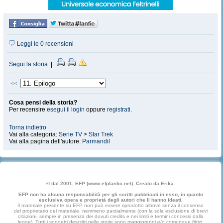
Leggi le 0 recensioni
Segui la storia
|
<<
Cosa pensi della storia?
Per recensire
esegui il login
oppure
registrati
.
Torna indietro
Vai alla categoria:
Serie TV
>
Star Trek
Vai alla pagina dell'autore:
Parmandil
© dal 2001, EFP (www.efpfanfic.net). Creato da Erika.
EFP non ha alcuna responsabilità per gli scritti pubblicati in esso, in quanto
esclusiva opera e proprietà degli autori che li hanno ideati.
Il materiale presente su EFP non può essere riprodotto altrove senza il consenso
del proprietario del materiale, nemmeno parzialmente (con la sola esclusione di brevi
citazioni, sempre in presenza dei dovuti credits e nei limiti e termini concessi dalla
legge). Tutti i soggetti descritti nelle storie sono maggiorenni e/o comunque fittizi.