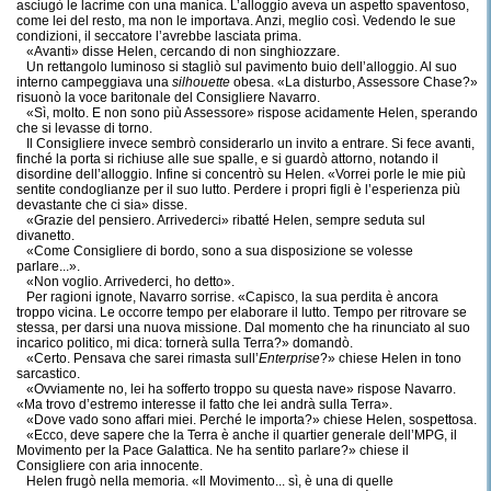
asciugò le lacrime con una manica. L’alloggio aveva un aspetto spaventoso,
come lei del resto, ma non le importava. Anzi, meglio così. Vedendo le sue
condizioni, il seccatore l’avrebbe lasciata prima.
«Avanti» disse Helen, cercando di non singhiozzare.
Un rettangolo luminoso si stagliò sul pavimento buio dell’alloggio. Al suo
interno campeggiava una
silhouette
obesa. «La disturbo, Assessore Chase?»
risuonò la voce baritonale del Consigliere Navarro.
«Sì, molto. E non sono più Assessore» rispose acidamente Helen, sperando
che si levasse di torno.
Il Consigliere invece sembrò considerarlo un invito a entrare. Si fece avanti,
finché la porta si richiuse alle sue spalle, e si guardò attorno, notando il
disordine dell’alloggio. Infine si concentrò su Helen. «Vorrei porle le mie più
sentite condoglianze per il suo lutto. Perdere i propri figli è l’esperienza più
devastante che ci sia» disse.
«Grazie del pensiero. Arrivederci» ribatté Helen, sempre seduta sul
divanetto.
«Come Consigliere di bordo, sono a sua disposizione se volesse
parlare...».
«Non voglio. Arrivederci, ho detto».
Per ragioni ignote, Navarro sorrise. «Capisco, la sua perdita è ancora
troppo vicina. Le occorre tempo per elaborare il lutto. Tempo per ritrovare se
stessa, per darsi una nuova missione. Dal momento che ha rinunciato al suo
incarico politico, mi dica: tornerà sulla Terra?» domandò.
«Certo. Pensava che sarei rimasta sull’
Enterprise
?» chiese Helen in tono
sarcastico.
«Ovviamente no, lei ha sofferto troppo su questa nave» rispose Navarro.
«Ma trovo d’estremo interesse il fatto che lei andrà sulla Terra».
«Dove vado sono affari miei. Perché le importa?» chiese Helen, sospettosa.
«Ecco, deve sapere che la Terra è anche il quartier generale dell’MPG, il
Movimento per la Pace Galattica. Ne ha sentito parlare?» chiese il
Consigliere con aria innocente.
Helen frugò nella memoria. «Il Movimento... sì, è una di quelle