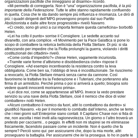
organizzazioni pacifiste che inneggiano al disarmo» ricordò.
«Mi permetto di correggerla. Non è “una” organizzazione pacifista,
è
la più
importante della Federazione
. Tutte le altre stanno rapidamente confluendo
in quella. Cosa che le sta dando sempre più influenza e rinomanza. Le dirò di
più: i quadri dirigenti dell’MPG provengono proprio dal suo Partito
Abolizionista e dalle altre forze progressiste» rivelò Navarro.
«Ci credo, sono gli unici a cui importa fermare questa carneficina» borbottò
Helen.
«Lei ha colto il punto» sorrise il Consigliere. Le sedette accanto sul
divanetto, con aria complice. «Il Movimento per la Pace Galattica si pone lo
scopo di combattere la retorica bellicista della Flotta Stellare. Di più: si sta
attrezzando per impedire che la Flotta prolunghi la guerra, violando i diritti
costituzionali dei cittadini» rivelò.
«Come conta d’impedirlo?» chiese Helen, vagamente incuriosita.
«Tramite varie forme d’attivismo e disobbedienza civile» rispose il
Consigliere. «Ad esempio incentivando la resistenza contro la leva
obbligatoria. Come ben sa, l’obbligo di leva è incostituzionale. Se riusciremo
a revocarlo, la Flotta Stellare rimarrà senza carne da cannone. Così
favoriremo le trattative tra la Federazione e i Tuteriani, che porteranno alla
firma di un armistizio. Perché prima o poi si arriverà a quello; bisogna solo
vedere quanti innocenti moriranno prima».
«Lei dice
noi
, come se appartenesse all’MPG. Invece la vedo prestare
servizio su una nave della Flotta Stellare, cioè il nemico che dice di voler
combattere» notò Helen.
«Alcuni combattono il nemico da fuori, altri lo combattono da dentro» si
giustificò Navarro. «Io per il momento lo combatto dall’interno, anche se temo
che i miei giorni sull’
Enterprise
siano contati. Il Capitano Chase non si fida di
me, non ascolta i miei inviti alla ragionevolezza. Un giorno o l’altro troverà un
pretesto per cacciarmi... o peggio. In effetti non mi stupirei se mi eliminasse
fisicamente, facendolo passare come un incidente. Non è quello che fa
sempre? Perciò sono qui: per assicurarmi che, dopo la mia morte, altri
proseguano la battaglia. Per assicurarmi che
lei
la prosegua. Io ho in parte le