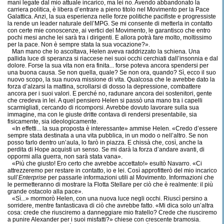
mani legate dal mio attuale incarico, ma lei no. Avendo abbandonato la
carriera politica, è libera d’entrare a pieno titolo nel Movimento per la Pace
Galattica. Anzi, la sua esperienza nelle forze politiche pacifiste e progressiste
la rende un leader naturale dell’MPG. Se mi consente di metterla in contatto
con certe mie conoscenze, ai vertici del Movimento, le garantisco che entro
pochi mesi anche lei sarà tra i dirigenti. E allora potrà fare molto, moltissimo
per la pace. Non è sempre stata la sua vocazione?».
Man mano che lo ascoltava, Helen aveva raddrizzato la schiena. Una
pallida luce di speranza si riaccese nei suoi occhi cerchiati dall’insonnia e dal
dolore. Forse la sua vita non era finita... forse poteva ancora spendersi per
una buona causa. Se non quella, quale? Se non ora, quando? Sì, ecco il suo
nuovo scopo, la sua nuova missione di vita. Qualcosa che le avrebbe dato la
forza d’alzarsi la mattina, scrollarsi di dosso la depressione, combattere
ancora per i suoi valori. E perché no, radunare ancora dei sostenitori, gente
che credeva in lei. A quel pensiero Helen si passò una mano tra i capelli
scarmigliati, cercando di ricomporsi. Avrebbe dovuto lavorare sulla sua
immagine, ma con le giuste dritte contava di rendersi presentabile, sia
fisicamente, sia ideologicamente.
«In effetti... la sua proposta è interessante» ammise Helen. «Credo d’essere
sempre stata destinata a una vita pubblica, in un modo o nell’altro. Se non
posso farlo dentro un’aula, lo farò in piazza. E chissà che, così, anche la
perdita di Hope acquisti un senso. Se mi darà la forza d’andare avanti, di
oppormi alla guerra, non sarà stata vana».
«Più che giusto! Ero certo che avrebbe accettato!» esultò Navarro. «Ci
attrezzeremo per restare in contatto, io e lei. Così approfitterò del mio incarico
sull’
Enterprise
per passarle informazioni utili al Movimento. Informazioni che
le permetteranno di mostrare la Flotta Stellare per ciò che è realmente: il più
grande ostacolo alla pace».
«Sì...» mormorò Helen, con una nuova luce negli occhi. Riuscì persino a
sorridere, mentre fantasticava di ciò che avrebbe fatto. «Mi dica solo un’altra
cosa: crede che riusciremo a danneggiare mio fratello? Crede che riusciremo
a punire Alexander per i suoi misfatti?» chiese con crescente bramosia.