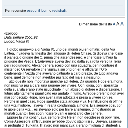
Per recensire
esegui il login
o
registrati
.
A
A
A
Dimensione del testo
-Epilogo:
Data stellare 2551.92
Luogo: Vadia IX
Il globo grigio-viola di Vadia IX, uno dei mondi più enigmatici della Via
Lattea, invadeva la finestra dell’alloggio di Helen Chase. Si diceva che fosse
il pianeta d’origine dei Q, prima che ascendessero, e che fosse tutt’ora la
prigione dei Vezda. L’
Enterprise
aveva deviato dalla sua rotta verso la Terra
per raggiungerlo. Alexander era sceso con una squadra, per incontrare il
misterioso Osservatore che vigilava sui prigionieri e affidargli l’Orb
contenente il Vezda che avevano catturato a caro prezzo. Se tutto andava
bene, quel demone non avrebbe più fatto del male a nessuno.
Tutto questo non importava granché ad Helen. Da quando Hope era morta,
non riusciva più a darsi una ragione per vivere. Ogni gioia, ogni speranza
della sua vita erano state risucchiate in un abisso di dolore e disperazione. Il
futuro attentamente pianificato era andato in fumo. Avrebbe preferito non aver
mai conosciuto Hope, non averla mai adottata e presa a vivere con sé.
Perché in quel caso, Hope sarebbe stata ancora viva. Nell’illusione di offrirle
una vita migliore, l’aveva in realtà condannata a morte. Era sempre così, con
le gioie della vita... esistevano solo per finire anzitempo, dimostrando ai
mortali quanto i loro sogni fossero vani e nient’altro che cenere.
Eppure la vita continuava, sempre che Helen non decidesse di porvi fine.
Come Assessore all’Istruzione avrebbe dovuto stabilirsi su Dorvan, assieme
ai profughi di Turkana. Il lavoro non mancava: c’erano migliaia di studenti a