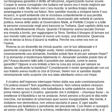
cui bisognava garantire il diritto all’istruzione, organizzando nuove scuole.
Cooper le aveva consigliato che buttarsi nel lavoro era il modo migliore per
superare il lutto. Ma Helen non c’era riuscita: si sentiva troppo stanca,
amareggiata e incerta sul futuro. Non sarebbe riuscita a svolgere bene il suo
incarico, in quell’ambiente che le ricordava costantemente la sua perdita.
Perciò aveva rassegnato le dimissioni, rinunciando alle velleità di carriera
politica. Aveva detto addio al Governatore Malik, al Prefetto Cooper e a tutte
le persone conosciute negli anni trascorsi su Turkana. Quel capitolo della sua
vita era definitivamente chiuso. Quando l’
Enterprise
aveva lasciato Dorvan
era rimasta a bordo, per raggiungere la Terra. Sentiva il bisogno di tornare sul
suo mondo natio per trovare di nuovo uno scopo, una direzione. Qualcosa
che le desse la forza d’alzarsi la mattina. Perché ora come ora non ce
l’aveva.
Riversa su un divanetto da chissà quanto, con le luci abbassate e il
pavimento cosparso di bottiglie vuote, Helen continuava a porsi
ossessivamente una domanda. Avrebbe potuto fare di più per salvare Hope?
E la domanda si trasformava fatalmente in:
Alexander avrebbe potuto fare di
più?
Aveva davvero fatto tutto il possibile per salvarla, come le aveva
garantito? Oppure si era limitato a fare la cosa più sicura per salvare se
stesso, sacrificando la bambina? Considerando il modo spregiudicato con cui
suo fratello aveva risolto la crisi di Dorvan, Helen non si sarebbe stupita
minimamente nello scoprire che era stato altrettanto cinico con Hope.
Il cicalino dell’ingresso interruppe Helen dalla sua auto-commiserazione.
Chi poteva essere? Non aspettava nessuno. Non voleva vedere nessuno.
Men che meno suo fratello, che balbettava le solite patetiche scuse. Sulle
prime Helen ignorò il cicalino, sperando che il visitatore – chiunque fosse – la
smettesse d’infastidirla e se ne andasse. Arrivò persino a ficcarsi le dita nelle
orecchie, nel tentativo di schermare quel suono insopportabile. Ma niente, il
visitatore non demordeva, non voleva lasciarla in pace. E ogni squillo
sembrava più fastidioso e penetrante del precedente. Così Helen si rassegnò
ad avere visite. Raddrizzò la schiena, mettendosi seduta sul divanetto, e si