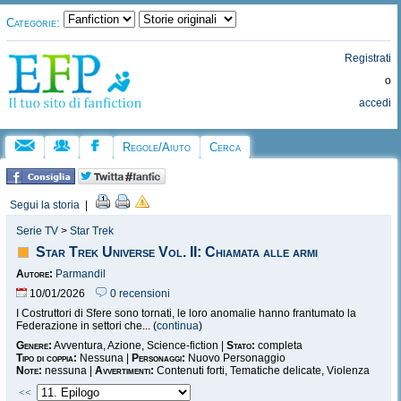
Categorie:
Registrati
o
accedi
Regole/Aiuto
Cerca
Segui la storia
|
Serie TV
>
Star Trek
Star Trek Universe Vol. II: Chiamata alle armi
Autore:
Parmandil
10/01/2026
0 recensioni
I Costruttori di Sfere sono tornati, le loro anomalie hanno frantumato la
Federazione in settori che... (
continua
)
Genere:
Avventura, Azione, Science-fiction |
Stato:
completa
Tipo di coppia:
Nessuna |
Personaggi:
Nuovo Personaggio
Note:
nessuna |
Avvertimenti:
Contenuti forti, Tematiche delicate, Violenza
<<