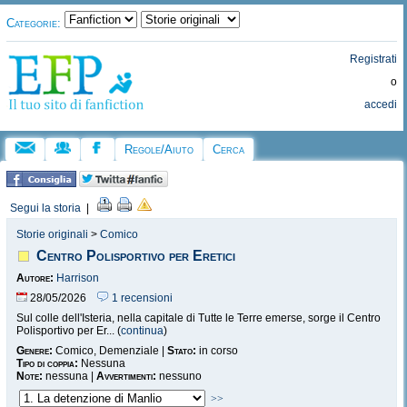
Categorie:
Registrati
o
accedi
Regole/Aiuto
Cerca
Segui la storia
|
Storie originali
>
Comico
Centro Polisportivo per Eretici
Autore:
Harrison
28/05/2026
1 recensioni
Sul colle dell'Isteria, nella capitale di Tutte le Terre emerse, sorge il Centro
Polisportivo per Er... (
continua
)
Genere:
Comico, Demenziale |
Stato:
in corso
Tipo di coppia:
Nessuna
Note:
nessuna |
Avvertimenti:
nessuno
>>