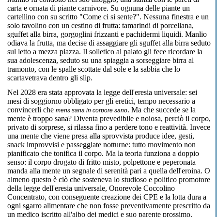
carta e ornata di piante carnivore. Su ognuna delle piante un
cartellino con su scritto "Come ci si sente?". Nessuna finestra e un
solo tavolino con un cestino di frutta: tamarindi di porcellana,
sguffet alla birra, gorgoglini frizzanti e pachidermi liquidi. Manlio
odiava la frutta, ma decise di assaggiare gli sguffet alla birra seduto
sul letto a mezza piazza. Il solletico al palato gli fece ricordare la
sua adolescenza, seduto su una spiaggia a sorseggiare birra al
tramonto, con le spalle scottate dal sole e la sabbia che lo
scartavetrava dentro gli slip.
Nel 2028 era stata approvata la legge dell'eresia universale: sei
mesi di soggiorno obbligato per gli eretici, tempo necessario a
convincerli che
. Ma che succede se la
mens sana in corpore sano
mente è troppo sana? Diventa prevedibile e noiosa, perciò il corpo,
privato di sorprese, si rilassa fino a perdere tono e reattività. Invece
una mente che viene presa alla sprovvista produce idee, gesti,
snack improvvisi e passeggiate notturne: tutto movimento non
pianificato che tonifica il corpo. Ma la teoria funziona a doppio
senso: il corpo drogato di fritto misto, polpettone e peperonata
manda alla mente un segnale di serenità pari a quella dell'eroina. O
almeno questo è ciò che sosteneva lo studioso e politico promotore
della legge dell'eresia universale, Onorevole Coccolino
Concentrato, con conseguente creazione dei CPE e la lotta dura a
ogni sgarro alimentare che non fosse preventivamente prescritto da
un medico iscritto all'albo dei medici e suo parente prossimo.