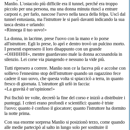
Manlio. L'ostacolo più difficile era il tunnel, perché era troppo
piccolo per una persona, ma una donna minuta riuscì a entrare
carponi e, per farlo, nascose l'uovo nella tasca della felpa. Uscì dal
tunnel entusiasta, ma l'istruttore le si parò davanti indicando la sua
tasca destra e urlando:
«Rinnega il tuo uovo!»
La donna, in lacrime, prese l'uovo con la mano e lo porse
all'istruttore. Egli lo prese, lo aprì e dentro trovò un pulcino morto.
I presenti espressero il loro disappunto con un grande
«OHHHHH», mentre guardavano male la donna accusandola in
silenzio. Lei corse via piangendo e nessuno la vide più.
Tutti ripresero a correre. Manlio non ce la faceva più e accolse con
sollievo l'ennesimo stop dell'istruttore quando un ragazzino fece
cadere il suo uovo, che questa volta si spiaccicò a terra, in quanto
fresco di giornata. L'istruttore gli urlò in faccia:
«La gravità è un'opinione!»
Poi fischiò tre volte, decretò la fine del corso e iniziò a distribuire i
punteggi. I criteri erano profondi e scientifici: quanto è triste
l'uovo; quanto è confuso il giocatore; quanto l'istruttore ha dormito
la notte prima.
Con sua enorme sorpresa Manlio si posizionò terzo, come quando
alle medie partecipò al salto in lungo solo per sostituire il