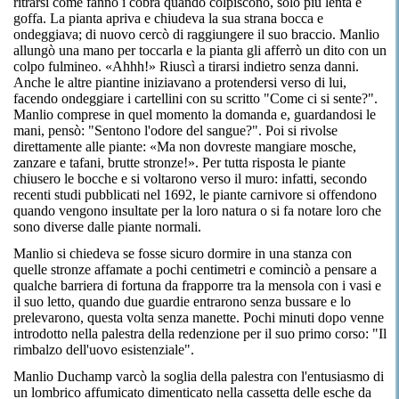
ritrarsi come fanno i cobra quando colpiscono, solo più lenta e
goffa. La pianta apriva e chiudeva la sua strana bocca e
ondeggiava; di nuovo cercò di raggiungere il suo braccio. Manlio
allungò una mano per toccarla e la pianta gli afferrò un dito con un
colpo fulmineo. «Ahhh!» Riuscì a tirarsi indietro senza danni.
Anche le altre piantine iniziavano a protendersi verso di lui,
facendo ondeggiare i cartellini con su scritto "Come ci si sente?".
Manlio comprese in quel momento la domanda e, guardandosi le
mani, pensò: "Sentono l'odore del sangue?". Poi si rivolse
direttamente alle piante: «Ma non dovreste mangiare mosche,
zanzare e tafani, brutte stronze!». Per tutta risposta le piante
chiusero le bocche e si voltarono verso il muro: infatti, secondo
recenti studi pubblicati nel 1692, le piante carnivore si offendono
quando vengono insultate per la loro natura o si fa notare loro che
sono diverse dalle piante normali.
Manlio si chiedeva se fosse sicuro dormire in una stanza con
quelle stronze affamate a pochi centimetri e cominciò a pensare a
qualche barriera di fortuna da frapporre tra la mensola con i vasi e
il suo letto, quando due guardie entrarono senza bussare e lo
prelevarono, questa volta senza manette. Pochi minuti dopo venne
introdotto nella palestra della redenzione per il suo primo corso: "Il
rimbalzo dell'uovo esistenziale".
Manlio Duchamp varcò la soglia della palestra con l'entusiasmo di
un lombrico affumicato dimenticato nella cassetta delle esche da