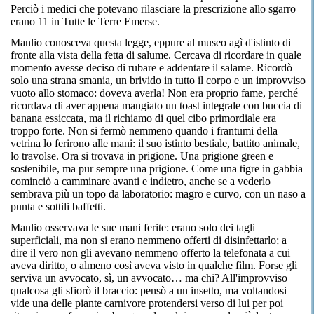
Perciò i medici che potevano rilasciare la prescrizione allo sgarro
erano 11 in Tutte le Terre Emerse.
Manlio conosceva questa legge, eppure al museo agì d'istinto di
fronte alla vista della fetta di salume. Cercava di ricordare in quale
momento avesse deciso di rubare e addentare il salame. Ricordò
solo una strana smania, un brivido in tutto il corpo e un improvviso
vuoto allo stomaco: doveva averla! Non era proprio fame, perché
ricordava di aver appena mangiato un toast integrale con buccia di
banana essiccata, ma il richiamo di quel cibo primordiale era
troppo forte. Non si fermò nemmeno quando i frantumi della
vetrina lo ferirono alle mani: il suo istinto bestiale, battito animale,
lo travolse. Ora si trovava in prigione. Una prigione green e
sostenibile, ma pur sempre una prigione. Come una tigre in gabbia
cominciò a camminare avanti e indietro, anche se a vederlo
sembrava più un topo da laboratorio: magro e curvo, con un naso a
punta e sottili baffetti.
Manlio osservava le sue mani ferite: erano solo dei tagli
superficiali, ma non si erano nemmeno offerti di disinfettarlo; a
dire il vero non gli avevano nemmeno offerto la telefonata a cui
aveva diritto, o almeno così aveva visto in qualche film. Forse gli
serviva un avvocato, sì, un avvocato… ma chi? All'improvviso
qualcosa gli sfiorò il braccio: pensò a un insetto, ma voltandosi
vide una delle piante carnivore protendersi verso di lui per poi