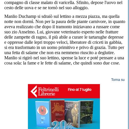
compagno di classe malato di varicella. Sfinito, depose l'uovo nel
cesto delle uova e se ne tornò nel suo alloggio.
Manlio Duchamp si sdraiò sul lettino a mezza piazza, ma quella
notte non dormì. Non per la paura delle piante carnivore, in quanto
aveva realizzato che dopo il tramonto iniziavano a russare come
suo zio Anselmo. Lui, giovane veterinario esperto nelle fratture
delle zampette di ragno, il più abile a curare le tartarughe depresse
e oppresse dalle lepri troppo veloci, liberatore di criceti in gabbia,
si era trasformato in un uomo primitivo e privo di grazia. Tutto per
una fetta di salame che non era nemmeno riuscito a deglutire.
Manlio si rigirò nel suo lettino, spense la luce e poté pensare a una
cosa sola: la fame e le fette di salame, che quindi sono due cose.
Torna su