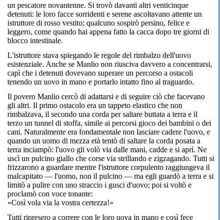
un pescatore novantenne. Si trovò davanti altri venticinque
detenuti: le loro facce sorridenti e serene ascoltavano attente un
istruttore di rosso vestito; qualcuno sospirò persino, felice e
leggero, come quando hai appena fatto la cacca dopo tre giorni di
blocco intestinale.
L'istruttore stava spiegando le regole del rimbalzo dell'uovo
esistenziale. Anche se Manlio non riusciva davvero a concentrarsi,
capì che i detenuti dovevano superare un percorso a ostacoli
tenendo un uovo in mano e portarlo intatto fino al traguardo.
Il povero Manlio cercò di adattarsi e di seguire ciò che facevano
gli altri. Il primo ostacolo era un tappeto elastico che non
rimbalzava, il secondo una corda per saltare buttata a terra e il
terzo un tunnel di stoffa, simile ai percorsi gioco dei bambini o dei
cani. Naturalmente era fondamentale non lasciare cadere l'uovo, e
quando un uomo di mezza età tentò di saltare la corda posata a
terra inciampò: l'uovo gli volò via dalle mani, cadde e si aprì. Ne
uscì un pulcino giallo che corse via strillando e zigzagando. Tutti si
frizzarono a guardare mentre l'istruttore corpulento raggiungeva il
malcapitato — l'uomo, non il pulcino — ma egli guardò a terra e si
limitò a pulire con uno straccio i gusci d'uovo; poi si voltò e
proclamò con voce tonante:
«Così vola via la vostra certezza!»
Tutti ripresero a correre con le loro uova in mano e così fece