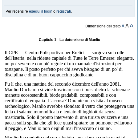
Per recensire
esegui il login
o
registrati
.
A
A
A
Dimensione del testo
Capitolo 1 - La detenzione di Manlio
Il CPE — Centro Polisportivo per Eretici — sorgeva sul colle
dell'Isteria, nella ridente capitale di Tutte le Terre Emerse: elegante,
un po' severo e con più regole di un manuale d'istruzioni per
tostapane. Il posto perfetto per chi aveva bisogno di un po' di
disciplina e di un buon cappuccino giudicante.
Fu lì che, una mattina del secondo dicembre dell'anno 2081,
Manlio Duchamp si vide trascinare con i polsi dietro la schiena e
manette ecosostenibili, biodegradabili, compostabili e con
certificato di empatia. L'accusa? Durante una visita al museo
archeologico, Manlio avrebbe sfondato il vetro che proteggeva una
fetta di salame mummificata e tentato di inghiottirla senza
masticarla. Solo il pronto intervento di una turista svizzera e una
pacca sulla spalla che gli fece quasi sputare un polmone evitarono
il peggio, e Manlio non deglutì mai l'insaccato di suino.
Manlio fu condotto nel suo alloggio, una stanza con le pareti di