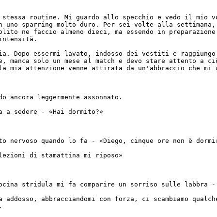
 stessa routine. Mi guardo allo specchio e vedo il mio v
n uno sparring molto duro. Per sei volte alla settimana,
olito ne faccio almeno dieci, ma essendo in preparazione
intensità.
ia. Dopo essermi lavato, indosso dei vestiti e raggiungo
e, manca solo un mese al match e devo stare attento a ci
la mia attenzione venne attirata da un'abbraccio che mi 
do ancora leggermente assonnato.
a a sedere - «Hai dormito?»
to nervoso quando lo fa - «Diego, cinque ore non è dormi
lezioni di stamattina mi riposo»
ocina stridula mi fa comparire un sorriso sulle labbra -
a addosso, abbracciandomi con forza, ci scambiamo qualch
.