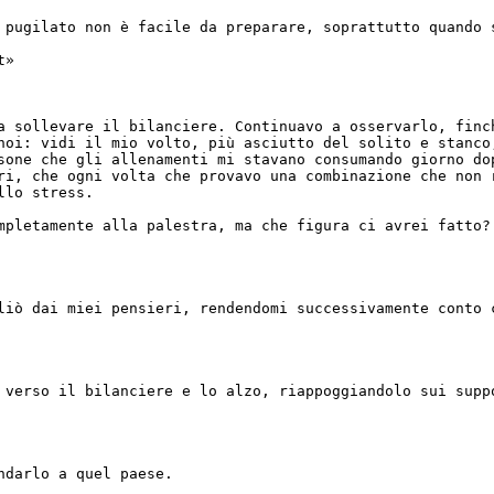
 pugilato non è facile da preparare, soprattutto quando 
t»
a sollevare il bilanciere. Continuavo a osservarlo, finc
noi: vidi il mio volto, più asciutto del solito e stanco
sone che gli allenamenti mi stavano consumando giorno do
ri, che ogni volta che provavo una combinazione che non 
allo stress.
mpletamente alla palestra, ma che figura ci avrei fatto?
liò dai miei pensieri, rendendomi successivamente conto 
 verso il bilanciere e lo alzo, riappoggiandolo sui supp
ndarlo a quel paese.