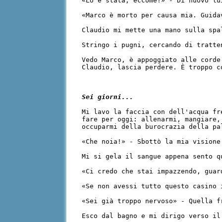
«Lo è stata, eccome!» - Di nuovo lu
«Marco è morto per causa mia. Guida
Claudio mi mette una mano sulla spa
Stringo i pugni, cercando di tratte
Vedo Marco, è appoggiato alle corde
Claudio, lascia perdere. È troppo c
Sei giorni...
Mi lavo la faccia con dell'acqua fr
fare per oggi: allenarmi, mangiare,
occuparmi della burocrazia della pa
«Che noia!» - Sbottò la mia visione
Mi si gela il sangue appena sento q
«Ci credo che stai impazzendo, guar
«Se non avessi tutto questo casino 
«Sei già troppo nervoso» - Quella f
Esco dal bagno e mi dirigo verso il