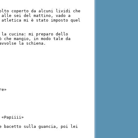
olto coperto da alcuni lividi che
 alle sei del mattino, vado a
 atletica mi è stato imposto quel
 la cucina: mi preparo dello
ò che mangio, in modo tale da
avvolse la schiena.
re»
 «Papiiii»
e bacetto sulla guancia, poi lei