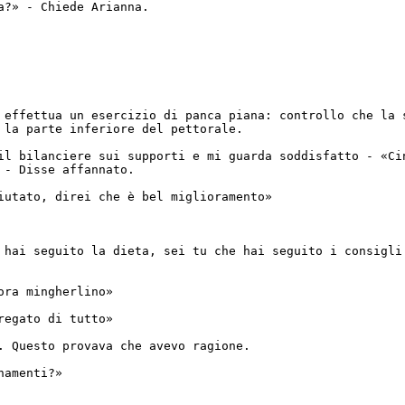
a?» - Chiede Arianna.
 effettua un esercizio di panca piana: controllo che la 
i la parte inferiore del pettorale.
il bilanciere sui supporti e mi guarda soddisfatto - «Ci
 - Disse affannato.
iutato, direi che è bel miglioramento»
 hai seguito la dieta, sei tu che hai seguito i consigli
ora mingherlino»
regato di tutto»
. Questo provava che avevo ragione.
namenti?»