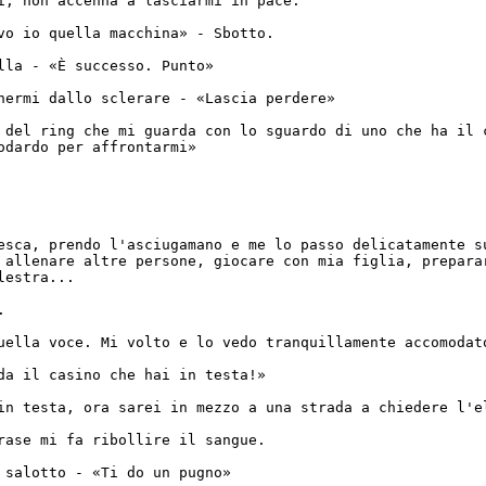
i, non accenna a lasciarmi in pace.
vo io quella macchina» - Sbotto.
lla - «È successo. Punto»
nermi dallo sclerare - «Lascia perdere»
 del ring che mi guarda con lo sguardo di uno che ha il 
odardo per affrontarmi»
esca, prendo l'asciugamano e me lo passo delicatamente s
 allenare altre persone, giocare con mia figlia, prepara
lestra...
.
uella voce. Mi volto e lo vedo tranquillamente accomodat
da il casino che hai in testa!»
in testa, ora sarei in mezzo a una strada a chiedere l'e
rase mi fa ribollire il sangue.
 salotto - «Ti do un pugno»