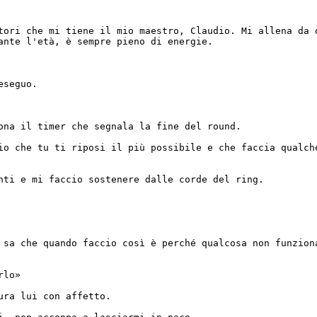
tori che mi tiene il mio maestro, Claudio. Mi allena da 
ante l'età, è sempre pieno di energie.
eseguo.
ona il timer che segnala la fine del round.
io che tu ti riposi il più possibile e che faccia qualch
nti e mi faccio sostenere dalle corde del ring.
 sa che quando faccio così è perché qualcosa non funzion
rlo»
ura lui con affetto.