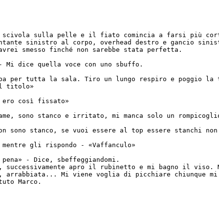
 scivola sulla pelle e il fiato comincia a farsi più cor
ntante sinistro al corpo, overhead destro e gancio sinis
avrei smesso finché non sarebbe stata perfetta.
- Mi dice quella voce con uno sbuffo.
ba per tutta la sala. Tiro un lungo respiro e poggio la 
l titolo»
 ero così fissato»
ame, sono stanco e irritato, mi manca solo un rompicogl
on sono stanco, se vuoi essere al top essere stanchi non
 mentre gli rispondo - «Vaffanculo»
 pena» - Dice, sbeffeggiandomi.
, successivamente apro il rubinetto e mi bagno il viso. 
, arrabbiata... Mi viene voglia di picchiare chiunque mi
tuto Marco.