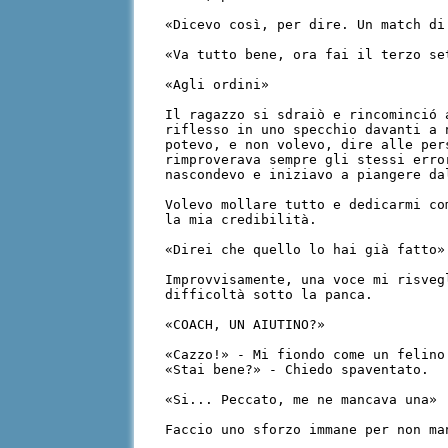
«Dicevo così, per dire. Un match di
«Va tutto bene, ora fai il terzo se
«Agli ordini»
Il ragazzo si sdraiò e rincominció 
riflesso in uno specchio davanti a 
potevo, e non volevo, dire alle per
rimproverava sempre gli stessi erro
nascondevo e iniziavo a piangere d
Volevo mollare tutto e dedicarmi co
la mia credibilità.
«Direi che quello lo hai già fatto»
Improvvisamente, una voce mi risveg
difficoltà sotto la panca.
«COACH, UN AIUTINO?»
«Cazzo!» - Mi fiondo come un felino
«Stai bene?» - Chiedo spaventato.
«Si... Peccato, me ne mancava una»
Faccio uno sforzo immane per non ma