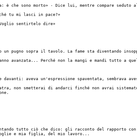
a: è che sono morto» - Dice lui, mentre compare seduto a
ché tu mi lasci in pace?»
Voglio sentirtelo dire»
o un pugno sopra il tavolo. La fame sta diventando insop
anno avanzata... Perché non la mangi e mandi tutto a que
e davanti: aveva un'espressione spaventata, sembrava ave
atra, non smetterai di andarci finché non avrai sistemat
one.
ntando tutto ciò che dico: gli racconto del rapporto con
oglie e mia figlia, del mio lavoro...