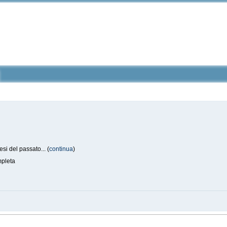
si del passato... (
continua
)
pleta