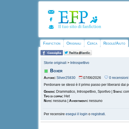
Fanfiction
Originali
Cerca
Regole/Aiuto
Storie originali
>
Introspettivo
Boxer
Autore:
Silver25830
07/06/2026
0 recensioni
Perdonare se stessi è il primo passo per liberarsi dai pe
Genere:
Drammatico, Introspettivo, Sportivo |
Stato:
com
Tipo di coppia:
Het
Note:
nessuna |
Avvertimenti:
nessuno
Per recensire
esegui il login
o
registrati
.