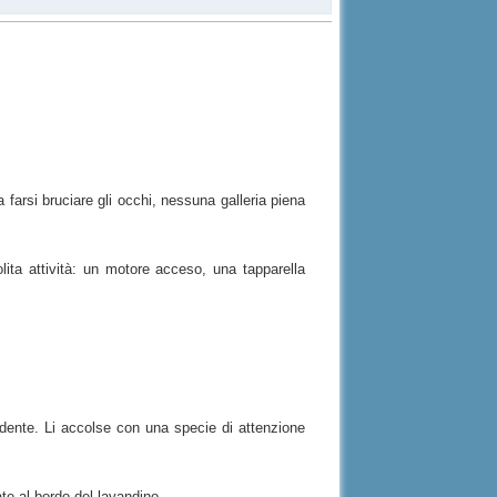
 farsi bruciare gli occhi, nessuna galleria piena
ita attività: un motore acceso, una tapparella
ecedente. Li accolse con una specie di attenzione
ate al bordo del lavandino.