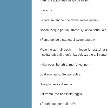
«Ieri ho capito qualcosa,» disse lei.
«Lo so.»
«Allora sai anche che dovrei avere paura.»
Dorian tacque per un istante. Quando parlò, la s
«Forse sei solo stanca di avere paura.»
Vivienne aprì gli occhi. Il riflesso le restituì
insolita, priva di trionfo. La dolcezza era il punt
«Non puoi liberarti di me, Vivienne.»
Lo disse piano. Senza rabbia.
Una promessa d’amore.
Lei tremò, ma non indietreggiò.
«Perché sei parte di me?»