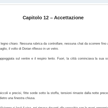
Capitolo 12 – Accettazione
 legno chiaro. Nessuna rubrica da controllare, nessuna chat da scorrere fino a
aglio, il volto di Dorian riflesso in un vetro.
ggiata sul ventre e il respiro lento. Fuori, la città cominciava la sua sol
iccoli e precisi, fitte sorde sotto la stoffa, tensioni rimaste dalla notte pr
dietro una finestra chiusa.
 Vivienne si lavò il viso, poi rimase davanti allo specchio con le mani appoggi