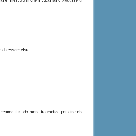
erché, mescolò finché il cucchiaino produsse un
o da essere visto.
ercando il modo meno traumatico per dirle che