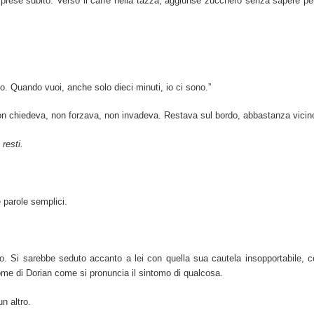
o prese subito. Versò il caffè nella tazza, aggiunse zucchero senza sapere p
o. Quando vuoi, anche solo dieci minuti, io ci sono.”
on chiedeva, non forzava, non invadeva. Restava sul bordo, abbastanza vicin
resti.
parole semplici.
 Si sarebbe seduto accanto a lei con quella sua cautela insopportabile, c
ome di Dorian come si pronuncia il sintomo di qualcosa.
n altro.