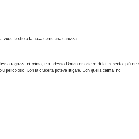
ua voce le sfiorò la nuca come una carezza.
 la stessa ragazza di prima, ma adesso Dorian era dietro di lei, sfocato, più 
o più pericoloso. Con la crudeltà poteva litigare. Con quella calma, no.