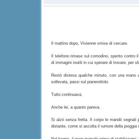
Il mattino dopo, Vivienne smise di cercare.
Il telefono rimase sul comodino, spento contro il
di immagini inutili in cui sperare di trovare, per sb
Restò distesa qualche minuto, con una mano appo
sollevata, passi sul pianerottolo.
Tutto continuava.
Anche lei, a quanto pareva.
Si alzò senza fretta. Il corpo le mandò segnali p
distante, come si ascolta il rumore della pioggia 
Nel bagno, il neon tremolò prima di stabilizzarsi.