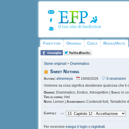
Fanfiction
Originali
Cerca
Regole/Aiuto
Storie originali
>
Drammatico
Sweet Nothing
Autore:
elinemeya
19/06/2026
0 recensioni
Vivienne sa cosa significa desiderare qualcosa che ti c
Genere:
Drammatico, Erotico, Introspettivo |
Stato:
in co
Tipo di coppia:
Het
Note:
Lemon |
Avvertimenti:
Contenuti forti, Tematiche d
Capitoli:
<<
Per recensire
esegui il login
o
registrati
.