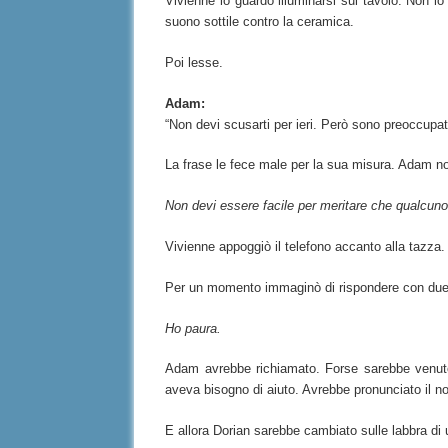
Vivienne lo guardò illuminarsi sul tavolo. Non l
suono sottile contro la ceramica.
Poi lesse.
Adam:
“Non devi scusarti per ieri. Però sono preoccupat
La frase le fece male per la sua misura. Adam n
Non devi essere facile per meritare che qualcuno 
Vivienne appoggiò il telefono accanto alla tazza.
Per un momento immaginò di rispondere con due 
Ho paura.
Adam avrebbe richiamato. Forse sarebbe venuto.
aveva bisogno di aiuto. Avrebbe pronunciato il n
E allora Dorian sarebbe cambiato sulle labbra di u