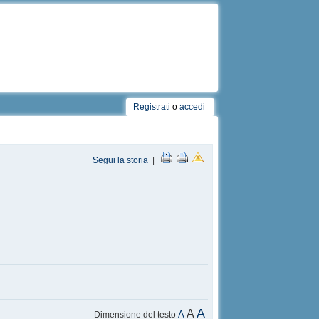
Registrati
o
accedi
Segui la storia
|
A
A
A
Dimensione del testo