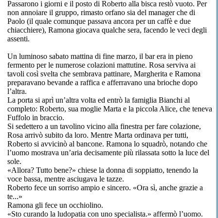
Passarono i giorni e il posto di Roberto alla bisca restò vuoto. Per
non annoiare il gruppo, rimasto orfano sia del manager che di
Paolo (il quale comunque passava ancora per un caffè e due
chiacchiere), Ramona giocava qualche sera, facendo le veci degli
assenti.
Un luminoso sabato mattina di fine marzo, il bar era in pieno
fermento per le numerose colazioni mattutine. Rosa serviva ai
tavoli così svelta che sembrava pattinare, Margherita e Ramona
preparavano bevande a raffica e afferravano una brioche dopo
l’altra.
La porta si aprì un’altra volta ed entrò la famiglia Bianchi al
completo: Roberto, sua moglie Marta e la piccola Alice, che teneva
Fuffolo in braccio.
Si sedettero a un tavolino vicino alla finestra per fare colazione,
Rosa arrivò subito da loro. Mentre Marta ordinava per tutti,
Roberto si avvicinò al bancone. Ramona lo squadrò, notando che
l’uomo mostrava un’aria decisamente più rilassata sotto la luce del
sole.
«Allora? Tutto bene?» chiese la donna di soppiatto, tenendo la
voce bassa, mentre asciugava le tazze.
Roberto fece un sorriso ampio e sincero. «Ora sì, anche grazie a
te...»
Ramona gli fece un occhiolino.
«Sto curando la ludopatia con uno specialista.» affermò l’uomo.