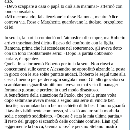
alzò.
«Devo scappare a casa o papà lo dirà alla mamma!» affermò con
tono sconsolato.
«Mi raccomando, fai attenzione!» disse Ramona, mentre Alice
correva via. Rosa e Margherita guardavano la titolare, orgogliose
di lei.
In serata, la partita cominciò nell’atmosfera di sempre, ma Roberto
arrivò trascinandosi dietro il peso del confronto con la figlia.
Ramona, prima che lui scendesse nel sotterraneo, gli aveva detto
con un tono insolitamente serio: «Dopo la partita dobbiamo
parlare, è urgente».
Quella frase tormentò Roberto per tutta la sera. Non riuscì a
concentrarsi sulle carte e Alessandro ne approfittò alzando la posta
in gioco con le sue solite puntate audaci. Roberto le seguì tutte alla
cieca, finendo per perdere ogni singola mano. Gli altri giocatori si
scambiarono sguardi stupiti: non avevano mai visto il manager
fortunato giocare e perdere in quel modo disastroso.
A beneficiare della situazione fu Paolo, che per la prima volta
dopo settimane aveva messo a segno una serie di vincite ben
riuscite, accumulando un bel mucchietto di fiches. L’uomo guardò
il tavolo visibilmente commosso, si lasciò andare sulla morbida
sedia e sospirò soddisfatto. «Questa è stata la mia ultima partita.»
Il resto del gruppo si scambiò delle occhiate confuse. Lian aprì
leggermente la bocca, Gennaro tossì e persino Stefano mostrò