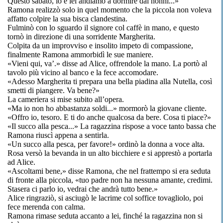
Questo sabato, io e lei andiamo a dormire dai nonni...»
Ramona realizzò solo in quel momento che la piccola non voleva
affatto colpire la sua bisca clandestina.
Fulminò con lo sguardo il signore col caffè in mano, e questo
tornò in direzione di una sorridente Margherita.
Colpita da un improvviso e insolito impeto di compassione,
finalmente Ramona ammorbidì le sue maniere.
«Vieni qui, va’.» disse ad Alice, offrendole la mano. La portò al
tavolo più vicino al banco e la fece accomodare.
«Adesso Margherita ti prepara una bella piadina alla Nutella, così
smetti di piangere. Va bene?»
La cameriera si mise subito all’opera.
«Ma io non ho abbastanza soldi...» mormorò la giovane cliente.
«Offro io, tesoro. E ti do anche qualcosa da bere. Cosa ti piace?»
«Il succo alla pesca...» La ragazzina rispose a voce tanto bassa che
Ramona riuscì appena a sentirla.
«Un succo alla pesca, per favore!» ordinò la donna a voce alta.
Rosa versò la bevanda in un alto bicchiere e si apprestò a portarla
ad Alice.
«Ascoltami bene,» disse Ramona, che nel frattempo si era seduta
di fronte alla piccola, «tuo padre non ha nessuna amante, credimi.
Stasera ci parlo io, vedrai che andrà tutto bene.»
Alice ringraziò, si asciugò le lacrime col soffice tovagliolo, poi
fece merenda con calma.
Ramona rimase seduta accanto a lei, finché la ragazzina non si