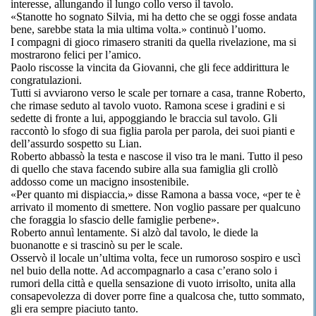
interesse, allungando il lungo collo verso il tavolo.
«Stanotte ho sognato Silvia, mi ha detto che se oggi fosse andata
bene, sarebbe stata la mia ultima volta.» continuò l’uomo.
I compagni di gioco rimasero straniti da quella rivelazione, ma si
mostrarono felici per l’amico.
Paolo riscosse la vincita da Giovanni, che gli fece addirittura le
congratulazioni.
Tutti si avviarono verso le scale per tornare a casa, tranne Roberto,
che rimase seduto al tavolo vuoto. Ramona scese i gradini e si
sedette di fronte a lui, appoggiando le braccia sul tavolo. Gli
raccontò lo sfogo di sua figlia parola per parola, dei suoi pianti e
dell’assurdo sospetto su Lian.
Roberto abbassò la testa e nascose il viso tra le mani. Tutto il peso
di quello che stava facendo subire alla sua famiglia gli crollò
addosso come un macigno insostenibile.
«Per quanto mi dispiaccia,» disse Ramona a bassa voce, «per te è
arrivato il momento di smettere. Non voglio passare per qualcuno
che foraggia lo sfascio delle famiglie perbene».
Roberto annuì lentamente. Si alzò dal tavolo, le diede la
buonanotte e si trascinò su per le scale.
Osservò il locale un’ultima volta, fece un rumoroso sospiro e uscì
nel buio della notte. Ad accompagnarlo a casa c’erano solo i
rumori della città e quella sensazione di vuoto irrisolto, unita alla
consapevolezza di dover porre fine a qualcosa che, tutto sommato,
gli era sempre piaciuto tanto.