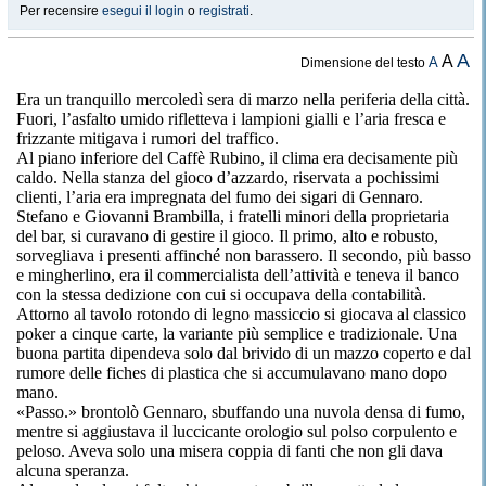
Per recensire
esegui il login
o
registrati
.
A
A
A
Dimensione del testo
Era un tranquillo mercoledì sera di marzo nella periferia della città.
Fuori, l’asfalto umido rifletteva i lampioni gialli e l’aria fresca e
frizzante mitigava i rumori del traffico.
Al piano inferiore del Caffè Rubino, il clima era decisamente più
caldo. Nella stanza del gioco d’azzardo, riservata a pochissimi
clienti, l’aria era impregnata del fumo dei sigari di Gennaro.
Stefano e Giovanni Brambilla, i fratelli minori della proprietaria
del bar, si curavano di gestire il gioco. Il primo, alto e robusto,
sorvegliava i presenti affinché non barassero. Il secondo, più basso
e mingherlino, era il commercialista dell’attività e teneva il banco
con la stessa dedizione con cui si occupava della contabilità.
Attorno al tavolo rotondo di legno massiccio si giocava al classico
poker a cinque carte, la variante più semplice e tradizionale. Una
buona partita dipendeva solo dal brivido di un mazzo coperto e dal
rumore delle fiches di plastica che si accumulavano mano dopo
mano.
«Passo.» brontolò Gennaro, sbuffando una nuvola densa di fumo,
mentre si aggiustava il luccicante orologio sul polso corpulento e
peloso. Aveva solo una misera coppia di fanti che non gli dava
alcuna speranza.