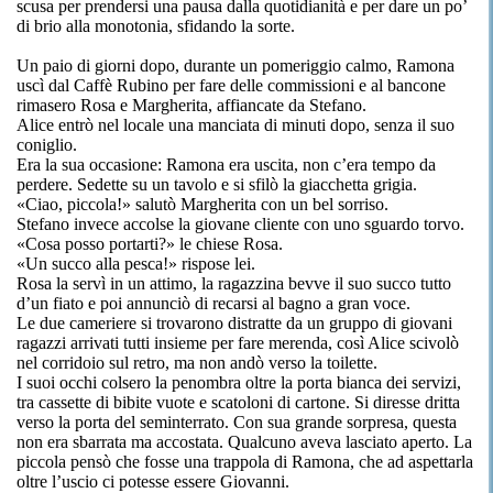
scusa per prendersi una pausa dalla quotidianità e per dare un po’
di brio alla monotonia, sfidando la sorte.
Un paio di giorni dopo, durante un pomeriggio calmo, Ramona
uscì dal Caffè Rubino per fare delle commissioni e al bancone
rimasero Rosa e Margherita, affiancate da Stefano.
Alice entrò nel locale una manciata di minuti dopo, senza il suo
coniglio.
Era la sua occasione: Ramona era uscita, non c’era tempo da
perdere. Sedette su un tavolo e si sfilò la giacchetta grigia.
«Ciao, piccola!» salutò Margherita con un bel sorriso.
Stefano invece accolse la giovane cliente con uno sguardo torvo.
«Cosa posso portarti?» le chiese Rosa.
«Un succo alla pesca!» rispose lei.
Rosa la servì in un attimo, la ragazzina bevve il suo succo tutto
d’un fiato e poi annunciò di recarsi al bagno a gran voce.
Le due cameriere si trovarono distratte da un gruppo di giovani
ragazzi arrivati tutti insieme per fare merenda, così Alice scivolò
nel corridoio sul retro, ma non andò verso la toilette.
I suoi occhi colsero la penombra oltre la porta bianca dei servizi,
tra cassette di bibite vuote e scatoloni di cartone. Si diresse dritta
verso la porta del seminterrato. Con sua grande sorpresa, questa
non era sbarrata ma accostata. Qualcuno aveva lasciato aperto. La
piccola pensò che fosse una trappola di Ramona, che ad aspettarla
oltre l’uscio ci potesse essere Giovanni.