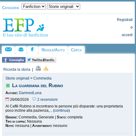
Categorie:
Registrati
o
accedi
Regole/Aiuto
Cerca
Ricorda la storia
|
Storie originali
>
Commedia
La guardiana del Rubino
Autore:
DamnedLuna
26/06/2026
2 recensioni
Al Caffè Rubino si incontrano le persone più disparate: una proprietaria
poco incline alla pazienza,... (
continua
)
Genere:
Commedia, Generale |
Stato:
completa
Tipo di coppia:
Nessuna
Note:
nessuna |
Avvertimenti:
nessuno