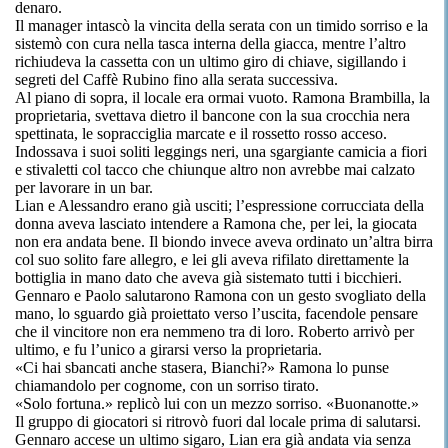
denaro.
Il manager intascò la vincita della serata con un timido sorriso e la
sistemò con cura nella tasca interna della giacca, mentre l’altro
richiudeva la cassetta con un ultimo giro di chiave, sigillando i
segreti del Caffè Rubino fino alla serata successiva.
Al piano di sopra, il locale era ormai vuoto. Ramona Brambilla, la
proprietaria, svettava dietro il bancone con la sua crocchia nera
spettinata, le sopracciglia marcate e il rossetto rosso acceso.
Indossava i suoi soliti leggings neri, una sgargiante camicia a fiori
e stivaletti col tacco che chiunque altro non avrebbe mai calzato
per lavorare in un bar.
Lian e Alessandro erano già usciti; l’espressione corrucciata della
donna aveva lasciato intendere a Ramona che, per lei, la giocata
non era andata bene. Il biondo invece aveva ordinato un’altra birra
col suo solito fare allegro, e lei gli aveva rifilato direttamente la
bottiglia in mano dato che aveva già sistemato tutti i bicchieri.
Gennaro e Paolo salutarono Ramona con un gesto svogliato della
mano, lo sguardo già proiettato verso l’uscita, facendole pensare
che il vincitore non era nemmeno tra di loro. Roberto arrivò per
ultimo, e fu l’unico a girarsi verso la proprietaria.
«Ci hai sbancati anche stasera, Bianchi?» Ramona lo punse
chiamandolo per cognome, con un sorriso tirato.
«Solo fortuna.» replicò lui con un mezzo sorriso. «Buonanotte.»
Il gruppo di giocatori si ritrovò fuori dal locale prima di salutarsi.
Gennaro accese un ultimo sigaro, Lian era già andata via senza