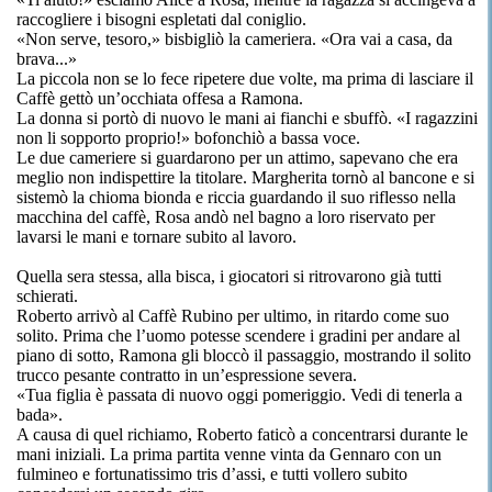
raccogliere i bisogni espletati dal coniglio.
«Non serve, tesoro,» bisbigliò la cameriera. «Ora vai a casa, da
brava...»
La piccola non se lo fece ripetere due volte, ma prima di lasciare il
Caffè gettò un’occhiata offesa a Ramona.
La donna si portò di nuovo le mani ai fianchi e sbuffò. «I ragazzini
non li sopporto proprio!» bofonchiò a bassa voce.
Le due cameriere si guardarono per un attimo, sapevano che era
meglio non indispettire la titolare. Margherita tornò al bancone e si
sistemò la chioma bionda e riccia guardando il suo riflesso nella
macchina del caffè, Rosa andò nel bagno a loro riservato per
lavarsi le mani e tornare subito al lavoro.
Quella sera stessa, alla bisca, i giocatori si ritrovarono già tutti
schierati.
Roberto arrivò al Caffè Rubino per ultimo, in ritardo come suo
solito. Prima che l’uomo potesse scendere i gradini per andare al
piano di sotto, Ramona gli bloccò il passaggio, mostrando il solito
trucco pesante contratto in un’espressione severa.
«Tua figlia è passata di nuovo oggi pomeriggio. Vedi di tenerla a
bada».
A causa di quel richiamo, Roberto faticò a concentrarsi durante le
mani iniziali. La prima partita venne vinta da Gennaro con un
fulmineo e fortunatissimo tris d’assi, e tutti vollero subito