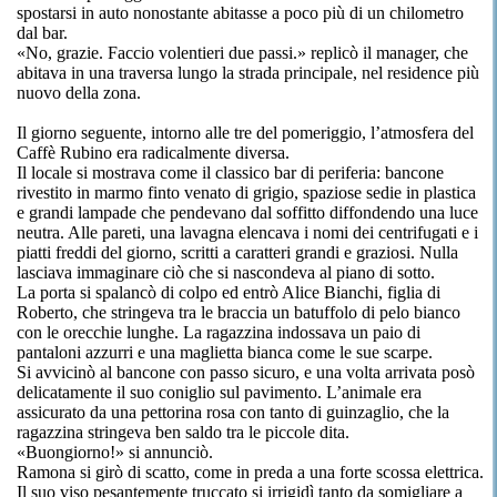
spostarsi in auto nonostante abitasse a poco più di un chilometro
dal bar.
«No, grazie. Faccio volentieri due passi.» replicò il manager, che
abitava in una traversa lungo la strada principale, nel residence più
nuovo della zona.
Il giorno seguente, intorno alle tre del pomeriggio, l’atmosfera del
Caffè Rubino era radicalmente diversa.
Il locale si mostrava come il classico bar di periferia: bancone
rivestito in marmo finto venato di grigio, spaziose sedie in plastica
e grandi lampade che pendevano dal soffitto diffondendo una luce
neutra. Alle pareti, una lavagna elencava i nomi dei centrifugati e i
piatti freddi del giorno, scritti a caratteri grandi e graziosi. Nulla
lasciava immaginare ciò che si nascondeva al piano di sotto.
La porta si spalancò di colpo ed entrò Alice Bianchi, figlia di
Roberto, che stringeva tra le braccia un batuffolo di pelo bianco
con le orecchie lunghe. La ragazzina indossava un paio di
pantaloni azzurri e una maglietta bianca come le sue scarpe.
Si avvicinò al bancone con passo sicuro, e una volta arrivata posò
delicatamente il suo coniglio sul pavimento. L’animale era
assicurato da una pettorina rosa con tanto di guinzaglio, che la
ragazzina stringeva ben saldo tra le piccole dita.
«Buongiorno!» si annunciò.
Ramona si girò di scatto, come in preda a una forte scossa elettrica.
Il suo viso pesantemente truccato si irrigidì tanto da somigliare a