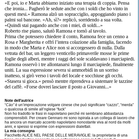
«E poi, io e Marta abbiamo iniziato una terapia di coppia. Pensa
che ironia... Pagherò le sedute anche con i soldi che ho vinto in
questi mesi.» Ramona alzò un sopracciglio, appoggiando piano i
palmi sul bancone. «Ah, sì?» replicò, sorridendo a sua volta.
«Quindi stai pagando anche con i miei, di soldi...»
Roberto rise piano, salutò Ramona e tornò al tavolo.
Prima che potessero chiedere il conto, Ramona fece un cenno a
Rosa e Margherita e offrì l’intera colazione alla famiglia, facendo
in modo che Marta e Alice non si accorgessero di nulla. Dalla
vetrata del bar, un leggero venticello primaverile mosse le prime
foglie degli alberi, mentre i raggi del sole scaldavano i marciapiedi.
Ramona osservò i tre allontanarsi lungo il marciapiede, finalmente
uniti. La sua espressione severa si ammorbidì in un sorriso
inatteso, si girò verso i tavoli del locale e socchiuse gli occhi.
«Stasera si gioca.» pensò mentre riprendeva a sistemare le tazzine
del caffè. «Forse dovrei lasciare il posto a Giovanni...»
Note dell’autrice
“
Cào”
è un’imprecazione volgare cinese che può significare “cazzo”, “merda”
o qualcosa di simile all’nglese “fuck”
Non ho tradotto le frasi in napoletano perché mi sembrano abbastanza
comprensibili. Per creare Gennaro mi sono ispirata a un collega di lavoro che
ha ancora un marcato accento napoletano nonostante viva al nord da molti
anni, e spesso si esprime con espressioni dialettali.
La mia consegna
Pacchetto ALICE NEL PAESE DELLE MERAVIGLIE: la proprietaria di una