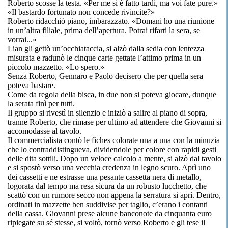
Roberto scosse la testa. «Per me si è fatto tardi, ma voi fate pure.»
«Il bastardo fortunato non concede rivincite?»
Roberto ridacchiò piano, imbarazzato. «Domani ho una riunione
in un’altra filiale, prima dell’apertura. Potrai rifarti la sera, se
vorrai...»
Lian gli gettò un’occhiataccia, si alzò dalla sedia con lentezza
misurata e radunò le cinque carte gettate l’attimo prima in un
piccolo mazzetto. «Lo spero.»
Senza Roberto, Gennaro e Paolo decisero che per quella sera
poteva bastare.
Come da regola della bisca, in due non si poteva giocare, dunque
la serata finì per tutti.
Il gruppo si rivestì in silenzio e iniziò a salire al piano di sopra,
tranne Roberto, che rimase per ultimo ad attendere che Giovanni si
accomodasse al tavolo.
Il commercialista contò le fiches colorate una a una con la minuzia
che lo contraddistingueva, dividendole per colore con rapidi gesti
delle dita sottili. Dopo un veloce calcolo a mente, si alzò dal tavolo
e si spostò verso una vecchia credenza in legno scuro. Aprì uno
dei cassetti e ne estrasse una pesante cassetta nera di metallo,
logorata dal tempo ma resa sicura da un robusto lucchetto, che
scattò con un rumore secco non appena la serratura si aprì. Dentro,
ordinati in mazzette ben suddivise per taglio, c’erano i contanti
della cassa. Giovanni prese alcune banconote da cinquanta euro
ripiegate su sé stesse, si voltò, tornò verso Roberto e gli tese il