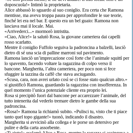
doposcuola!» Intimò la proprietaria.
Alice abbassò lo sguardo al suo coniglio. Era certa che Ramona
mentisse, ma aveva troppa paura per approfondire le sue teorie,
finché lei era nel bar. E questo era un bel guaio: Ramona non
lasciava mai il locale. Mai.
«Arrivederci...» mormorò intristita.
«Ciao, Alice!» la salutò Rosa, la giovane cameriera dai capelli
rosso scarlatto.
Mentre il coniglio Fuffolo seguiva la padroncina a balzelli, lasciò
dietro di sé una scia di palline marroni sul pavimento.
Ramona lanciò un’imprecazione così forte che l’animale squittì per
lo spavento, facendo voltare la ragazzina di colpo verso il
bancone. Margherita, l’altra cameriera, per poco non si fece
sfuggire la tazzina da caffè che stava asciugando.
«Scusa, cara, non avrei urlato così se ci fosse stato qualcun altro.»
si giustificò Ramona, guardando la ragazzina con insofferenza. In
quel momento l’unica potenziale cliente era proprio lei.
Rosa si precipitò fuori dal bancone per accarezzare l’animale, del
tutto intenerita dal vederlo tremare dietro le gambe della sua
padroncina.
«Rosa!» Ramona la richiamò subito. «Pulisci tu, visto che ti piace
tanto quel topo gigante!» tuonò, indicando il disastro.
Margherita si avvicinò alla collega e le porse un detersivo per
pulire e della carta assorbente.
«Ti aiuto!» esclamò Alice a Rosa, mentre la ragazza si accingeva a