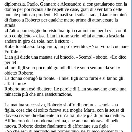
diplomazia. Paolo, Gennaro e Alessandro si congratularono con la
donna per poi recarsi alle rispettive case, grati di aver fatto delle
puntate piuttosto prudenti. Rimasti soli sulla strada, Lian camminò
di fianco a Roberto per qualche metro prima di attraversare la
strada.
«L’altro pomeriggio ho visto tua figlia camminare per la via con il
suo coniglietto.» disse Lian in tono serio. «Stai attento a lasciarla
andare in giro da sola, non è sicuro».
Roberto abbassò lo sguardo, un po’ divertito. «Non vorrai cucinare
Fuffolo.»
Lian gli diede una manata sul braccio. «Scemo!» sbottò. «Lo dico
per te!»
«I tuoi figli sono poco più grandi di lei e sono sempre da soli.»
obiettò Roberto.
La donna corrugò la fronte. «I miei figli sono furbi e si fanno gli
affari loro.»
Roberto non osò ribattere. Le parole di Lian suonavano come una
minaccia più che una rassicurazione.
La mattina successiva, Roberto si offrì di portare a scuola sua
figlia, cosa che di solito faceva sua moglie Marta, con la scusa di
doversi recare direttamente in un’altra filiale già di prima mattina.
All’interno della moderna berlina, che ancora odorava di pelle
nuova, Roberto decise finalmente di affrontare sua figlia.
«So che esci di nascosto nel pomeriggio, nell’unico momento in