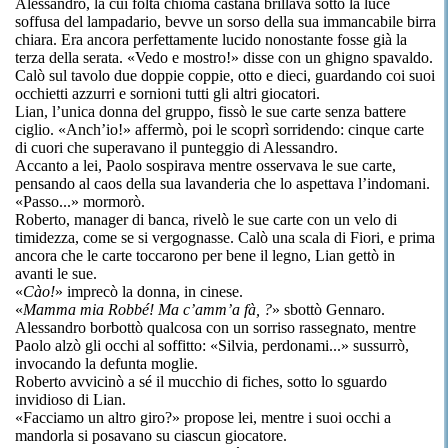
Alessandro, la cui folta chioma castana brillava sotto la luce
soffusa del lampadario, bevve un sorso della sua immancabile birra
chiara. Era ancora perfettamente lucido nonostante fosse già la
terza della serata. «Vedo e mostro!» disse con un ghigno spavaldo.
Calò sul tavolo due doppie coppie, otto e dieci, guardando coi suoi
occhietti azzurri e sornioni tutti gli altri giocatori.
Lian, l’unica donna del gruppo, fissò le sue carte senza battere
ciglio. «Anch’io!» affermò, poi le scoprì sorridendo: cinque carte
di cuori che superavano il punteggio di Alessandro.
Accanto a lei, Paolo sospirava mentre osservava le sue carte,
pensando al caos della sua lavanderia che lo aspettava l’indomani.
«Passo...» mormorò.
Roberto, manager di banca, rivelò le sue carte con un velo di
timidezza, come se si vergognasse. Calò una scala di Fiori, e prima
ancora che le carte toccarono per bene il legno, Lian gettò in
avanti le sue.
«
C
à
o!
» imprecò la donna, in cinese.
«
Ma
mma mia
Robbé! Ma c’amm’a fà, ?
» sbottò Gennaro.
Alessandro borbottò qualcosa con un sorriso rassegnato, mentre
Paolo alzò gli occhi al soffitto: «Silvia, perdonami...» sussurrò,
invocando la defunta moglie.
Roberto avvicinò a sé il mucchio di fiches, sotto lo sguardo
invidioso di Lian.
«Facciamo un altro giro?» propose lei, mentre i suoi occhi a
mandorla si posavano su ciascun giocatore.