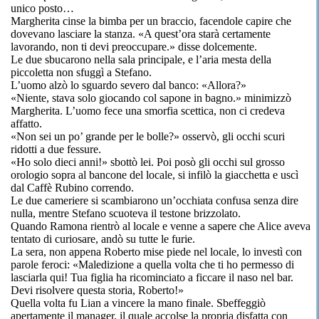
unico posto…
Margherita cinse la bimba per un braccio, facendole capire che
dovevano lasciare la stanza. «A quest’ora starà certamente
lavorando, non ti devi preoccupare.» disse dolcemente.
Le due sbucarono nella sala principale, e l’aria mesta della
piccoletta non sfuggì a Stefano.
L’uomo alzò lo sguardo severo dal banco: «Allora?»
«Niente, stava solo giocando col sapone in bagno.» minimizzò
Margherita. L’uomo fece una smorfia scettica, non ci credeva
affatto.
«Non sei un po’ grande per le bolle?» osservò, gli occhi scuri
ridotti a due fessure.
«Ho solo dieci anni!» sbottò lei. Poi posò gli occhi sul grosso
orologio sopra al bancone del locale, si infilò la giacchetta e uscì
dal Caffè Rubino correndo.
Le due cameriere si scambiarono un’occhiata confusa senza dire
nulla, mentre Stefano scuoteva il testone brizzolato.
Quando Ramona rientrò al locale e venne a sapere che Alice aveva
tentato di curiosare, andò su tutte le furie.
La sera, non appena Roberto mise piede nel locale, lo investì con
parole feroci: «Maledizione a quella volta che ti ho permesso di
lasciarla qui! Tua figlia ha ricominciato a ficcare il naso nel bar.
Devi risolvere questa storia, Roberto!»
Quella volta fu Lian a vincere la mano finale. Sbeffeggiò
apertamente il manager, il quale accolse la propria disfatta con