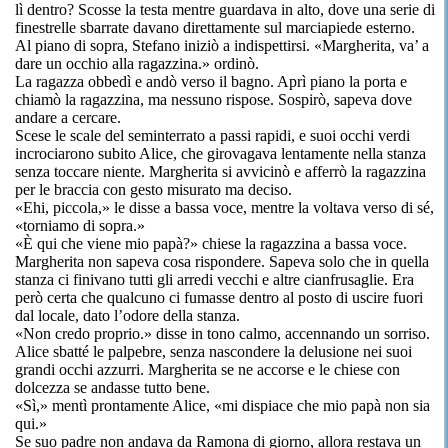
lì dentro? Scosse la testa mentre guardava in alto, dove una serie di
finestrelle sbarrate davano direttamente sul marciapiede esterno.
Al piano di sopra, Stefano iniziò a indispettirsi. «Margherita, va’ a
dare un occhio alla ragazzina.» ordinò.
La ragazza obbedì e andò verso il bagno. Aprì piano la porta e
chiamò la ragazzina, ma nessuno rispose. Sospirò, sapeva dove
andare a cercare.
Scese le scale del seminterrato a passi rapidi, e suoi occhi verdi
incrociarono subito Alice, che girovagava lentamente nella stanza
senza toccare niente. Margherita si avvicinò e afferrò la ragazzina
per le braccia con gesto misurato ma deciso.
«Ehi, piccola,» le disse a bassa voce, mentre la voltava verso di sé,
«torniamo di sopra.»
«È qui che viene mio papà?» chiese la ragazzina a bassa voce.
Margherita non sapeva cosa rispondere. Sapeva solo che in quella
stanza ci finivano tutti gli arredi vecchi e altre cianfrusaglie. Era
però certa che qualcuno ci fumasse dentro al posto di uscire fuori
dal locale, dato l’odore della stanza.
«Non credo proprio.» disse in tono calmo, accennando un sorriso.
Alice sbatté le palpebre, senza nascondere la delusione nei suoi
grandi occhi azzurri. Margherita se ne accorse e le chiese con
dolcezza se andasse tutto bene.
«Sì,» mentì prontamente Alice, «mi dispiace che mio papà non sia
qui.»
Se suo padre non andava da Ramona di giorno, allora restava un