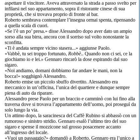
aspettare il vincitore. Aveva attraversato la strada a passo svelto per
infilarsi nel suo appartamento, sopra il ristorante cinese di sua
proprietà, che si trovava proprio di fronte al bar.
Roberto sembrava contemplare l’insegna ormai spenta, ripensando
a quella scala di cuori.
«Se l’è un po’ presa.» disse Alessandro dopo aver dato un ampio
sorso alla sua birra, ancora con il sorriso sul volto nonostante la
sconfitta.
«Ti è andata sempre vicino stasera...» aggiunse Paolo.
«Vabbè, tu sei troppo fortunato,
Robb
è
.. Quando non ci sei, ce la
giochiamo io e lei
.»
Gennaro rincarò la dose espirando dal suo
sigaro.
«Noi andiamo, domani dobbiamo far andare le mani, non la
bocca!» sogghignò Alessandro.
Roberto emise un piccolo sbuffo divertito. Alessandro era
meccanico in un’officina, l’unica del quartiere e dunque sempre
piena di auto da riparare.
Alessandro prese Paolo per un braccio e camminò con lui fino alla
traversa dove si trovava l’appartamento dell’uomo, poi proseguì da
solo lungo la via.
Un attimo dopo, la saracinesca del Caffè Rubino si abbassò con un
rumoroso e sinistro stridio. Gennaro esalò l’ultimo tiro del suo
sigaro e spense il mozzicone sul grosso posacenere accanto
all’ingresso del locale.
«Vuoi un passaggio?» domandò a Roberto. Gennaro era l’unico a