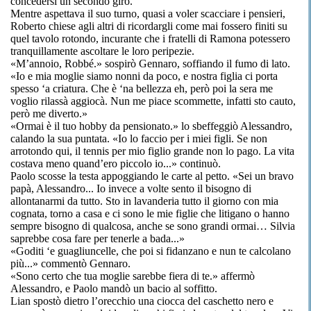
concedersi un secondo giro.
Mentre aspettava il suo turno, quasi a voler scacciare i pensieri,
Roberto chiese agli altri di ricordargli come mai fossero finiti su
quel tavolo rotondo, incurante che i fratelli di Ramona potessero
tranquillamente ascoltare le loro peripezie.
«M’annoio, Robbé.» sospirò Gennaro, soffiando il fumo di lato.
«Io e mia moglie siamo nonni da poco, e nostra figlia ci porta
spesso ‘a criatura. Che è ‘na bellezza eh, però poi la sera me
voglio rilassà aggiocà. Nun me piace scommette, infatti sto cauto,
però me diverto.»
«Ormai è il tuo hobby da pensionato.» lo sbeffeggiò Alessandro,
calando la sua puntata. «Io lo faccio per i miei figli. Se non
arrotondo qui, il tennis per mio figlio grande non lo pago. La vita
costava meno quand’ero piccolo io...» continuò.
Paolo scosse la testa appoggiando le carte al petto. «Sei un bravo
papà, Alessandro... Io invece a volte sento il bisogno di
allontanarmi da tutto. Sto in lavanderia tutto il giorno con mia
cognata, torno a casa e ci sono le mie figlie che litigano o hanno
sempre bisogno di qualcosa, anche se sono grandi ormai… Silvia
saprebbe cosa fare per tenerle a bada...»
«Goditi ‘e guagliuncelle, che poi si fidanzano e nun te calcolano
più...» commentò Gennaro.
«Sono certo che tua moglie sarebbe fiera di te.» affermò
Alessandro, e Paolo mandò un bacio al soffitto.
Lian spostò dietro l’orecchio una ciocca del caschetto nero e