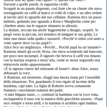
Davanti a quelle parole, la ragazzina crollò.
Scoppiò in un pianto disperato, così forte che un cliente che stava
sorseggiando un caffè al banco si voltò di colpo, e un altro seduto
al tavolo alzò lo sguardo dal suo cellulare. Ramona fece un passo
indietro, gettando uno sguardo a Rosa e Margherita come per
chiedere aiuto, ma le ragazze rimasero in silenzio.
La titolare, seccata ma anche leggermente a disagio, sospirò. Si
piegò verso la piccola, nel tentativo di mitigare le sue grida. Le
mise una mano sulla spalla e sussurrò: «Perché ti ostini così tanto a
voler sapere dove va tuo papà?»
Alice fece un singhiozzo. «Perché... Perché papà ha un’amante!»
Ramona sbarrò gli occhi. Rosa, che stava scendendo dal bancone,
per poco non inciampò. Il signore che beveva il caffè era rimasto
con la tazzina sospesa a mezz’aria, come se stesse seguendo una
telenovela molto appassionante.
«È la signora cinese del ristorante di fronte!» disse Alice, senza
abbassare la voce.
A Ramona, sul momento, sfuggì una mezza risata per l’assurdità
della situazione. Poi, guardando il viso rigato di lacrime della
bambina, capì tutto. La figlia di Roberto aveva certamente
frainteso i movimenti notturni del padre.
«I miei litigano tanto...», continuò la bambina con la voce rotta,
asciugandosi il naso con la manica della giacchetta azzurra. «Papà
esce sempre e torna tardi, e la mamma si arrabbia ogni mattina.