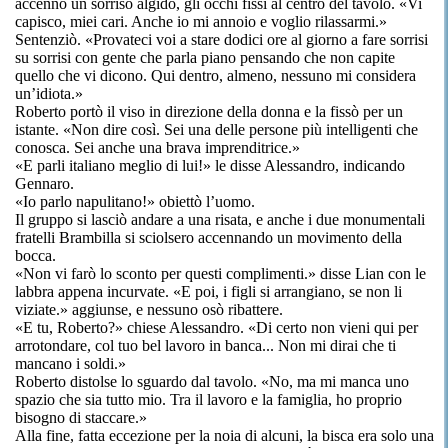
accennò un sorriso algido, gli occhi fissi al centro del tavolo. «Vi
capisco, miei cari. Anche io mi annoio e voglio rilassarmi.»
Sentenziò. «Provateci voi a stare dodici ore al giorno a fare sorrisi
su sorrisi con gente che parla piano pensando che non capite
quello che vi dicono. Qui dentro, almeno, nessuno mi considera
un’idiota.»
Roberto portò il viso in direzione della donna e la fissò per un
istante. «Non dire così. Sei una delle persone più intelligenti che
conosca. Sei anche una brava imprenditrice.»
«E parli italiano meglio di lui!» le disse Alessandro, indicando
Gennaro.
«Io parlo napulitano!» obiettò l’uomo.
Il gruppo si lasciò andare a una risata, e anche i due monumentali
fratelli Brambilla si sciolsero accennando un movimento della
bocca.
«Non vi farò lo sconto per questi complimenti.» disse Lian con le
labbra appena incurvate. «E poi, i figli si arrangiano, se non li
viziate.» aggiunse, e nessuno osò ribattere.
«E tu, Roberto?» chiese Alessandro. «Di certo non vieni qui per
arrotondare, col tuo bel lavoro in banca... Non mi dirai che ti
mancano i soldi.»
Roberto distolse lo sguardo dal tavolo. «No, ma mi manca uno
spazio che sia tutto mio. Tra il lavoro e la famiglia, ho proprio
bisogno di staccare.»
Alla fine, fatta eccezione per la noia di alcuni, la bisca era solo una