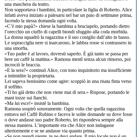
una maschera da teatro.
Non sopportava i bambini, in particolare la figlia di Roberto. Alice
infatti aveva iniziato a palesarsi nel bar un paio di settimane prima,
facendo la stessa domanda ogni volta.
«C’è mio papà?» chiese la bambina a bruciapelo, portando dietro
l’orecchio un ciuffo di capelli biondi sfuggito alla coda morbida.
La donna squadrò la ragazzina e il suo coniglio dall’alto in basso.
Le sopracciglia nere si inarcarono, le labbra rosse si contrassero in
una smorfia.
«Tuo padre è al lavoro, dovresti saperlo. È già tanto se passa per
bere un caffè la mattina.» Ramona mentì senza alcun rimorso, poi
incrociò le braccia.
«E la sera?» continuò Alice, con tono inquisitorio ma insufficiente
a intimidire la proprietaria.
Lei sapeva benissimo come agire: scoppiò in una risata finta verso
il soffitto.
«Ti ho già detto che non viene mai di sera.» Rispose, portando le
mani tozze sui fianchi.
«Ma lui esce!» insisté la bambina.
Ramona sospirò sonoramente. Ogni volta che quella ragazzina
entrava nel Caffè Rubino e faceva le solite domande su dove fosse
o dove andasse suo padre Roberto, lei rispondeva sempre alla
stessa maniera. L’importante era che Alice non indagasse
ulteriormente e se ne andasse via quanto prima.
«Se non prendi niente, te ne devi andare. Il mio locale non è un