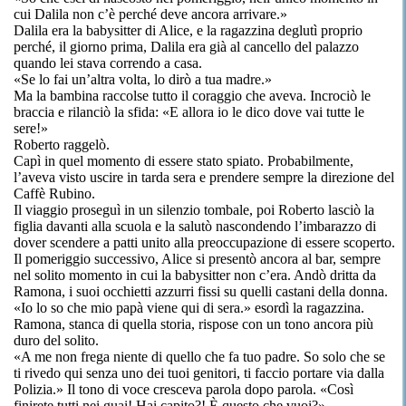
cui Dalila non c’è perché deve ancora arrivare.»
Dalila era la babysitter di Alice, e la ragazzina deglutì proprio
perché, il giorno prima, Dalila era già al cancello del palazzo
quando lei stava correndo a casa.
«Se lo fai un’altra volta, lo dirò a tua madre.»
Ma la bambina raccolse tutto il coraggio che aveva. Incrociò le
braccia e rilanciò la sfida: «E allora io le dico dove vai tutte le
sere!»
Roberto raggelò.
Capì in quel momento di essere stato spiato. Probabilmente,
l’aveva visto uscire in tarda sera e prendere sempre la direzione del
Caffè Rubino.
Il viaggio proseguì in un silenzio tombale, poi Roberto lasciò la
figlia davanti alla scuola e la salutò nascondendo l’imbarazzo di
dover scendere a patti unito alla preoccupazione di essere scoperto.
Il pomeriggio successivo, Alice si presentò ancora al bar, sempre
nel solito momento in cui la babysitter non c’era. Andò dritta da
Ramona, i suoi occhietti azzurri fissi su quelli castani della donna.
«Io lo so che mio papà viene qui di sera.» esordì la ragazzina.
Ramona, stanca di quella storia, rispose con un tono ancora più
duro del solito.
«A me non frega niente di quello che fa tuo padre. So solo che se
ti rivedo qui senza uno dei tuoi genitori, ti faccio portare via dalla
Polizia.» Il tono di voce cresceva parola dopo parola. «Così
finirete tutti nei guai! Hai capito?! È questo che vuoi?»