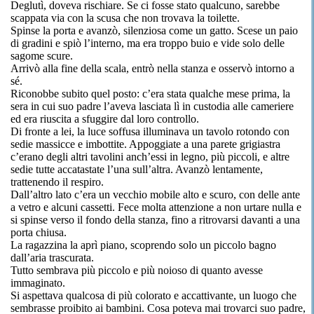
Deglutì, doveva rischiare. Se ci fosse stato qualcuno, sarebbe
scappata via con la scusa che non trovava la toilette.
Spinse la porta e avanzò, silenziosa come un gatto. Scese un paio
di gradini e spiò l’interno, ma era troppo buio e vide solo delle
sagome scure.
Arrivò alla fine della scala, entrò nella stanza e osservò intorno a
sé.
Riconobbe subito quel posto: c’era stata qualche mese prima, la
sera in cui suo padre l’aveva lasciata lì in custodia alle cameriere
ed era riuscita a sfuggire dal loro controllo.
Di fronte a lei, la luce soffusa illuminava un tavolo rotondo con
sedie massicce e imbottite. Appoggiate a una parete grigiastra
c’erano degli altri tavolini anch’essi in legno, più piccoli, e altre
sedie tutte accatastate l’una sull’altra. Avanzò lentamente,
trattenendo il respiro.
Dall’altro lato c’era un vecchio mobile alto e scuro, con delle ante
a vetro e alcuni cassetti. Fece molta attenzione a non urtare nulla e
si spinse verso il fondo della stanza, fino a ritrovarsi davanti a una
porta chiusa.
La ragazzina la aprì piano, scoprendo solo un piccolo bagno
dall’aria trascurata.
Tutto sembrava più piccolo e più noioso di quanto avesse
immaginato.
Si aspettava qualcosa di più colorato e accattivante, un luogo che
sembrasse proibito ai bambini. Cosa poteva mai trovarci suo padre,