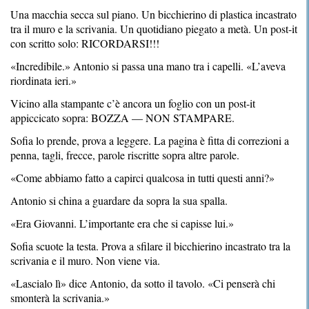
Una macchia secca sul piano. Un bicchierino di plastica incastrato
tra il muro e la scrivania. Un quotidiano piegato a metà. Un post-it
con scritto solo: RICORDARSI!!!
«Incredibile.» Antonio si passa una mano tra i capelli. «L’aveva
riordinata ieri.»
Vicino alla stampante c’è ancora un foglio con un post-it
appiccicato sopra: BOZZA — NON STAMPARE.
Sofia lo prende, prova a leggere. La pagina è fitta di correzioni a
penna, tagli, frecce, parole riscritte sopra altre parole.
«Come abbiamo fatto a capirci qualcosa in tutti questi anni?»
Antonio si china a guardare da sopra la sua spalla.
«Era Giovanni. L’importante era che si capisse lui.»
Sofia scuote la testa. Prova a sfilare il bicchierino incastrato tra la
scrivania e il muro. Non viene via.
«Lascialo lì» dice Antonio, da sotto il tavolo. «Ci penserà chi
smonterà la scrivania.»