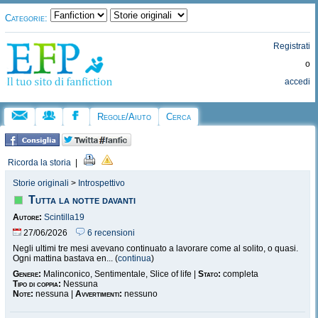
Categorie:
Registrati
o
accedi
Regole/Aiuto
Cerca
Ricorda la storia
|
Storie originali
>
Introspettivo
Tutta la notte davanti
Autore:
Scintilla19
27/06/2026
6 recensioni
Negli ultimi tre mesi avevano continuato a lavorare come al solito, o quasi.
Ogni mattina bastava en... (
continua
)
Genere:
Malinconico, Sentimentale, Slice of life |
Stato:
completa
Tipo di coppia:
Nessuna
Note:
nessuna |
Avvertimenti:
nessuno