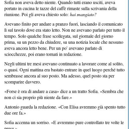
Sofia non aveva detto niente. Quando tutti erano usciti, aveva
portato in cucina le tazze del caffè rimaste sulla scrivania della
riunione. Poi gli aveva chiesto solo:
hai mangiato?
Avevano finito per andare a pranzo fuori, lasciando il comunicato
lì sul tavolo dove era stato letto. Non ne avevano parlato per tutto il
tempo. Solo qualche frase scollegata, sul giornale del giorno
prima, su un pezzo da chiudere, su una notizia locale che nessuno
aveva ancora letto bene. Per un po’ avevano parlato di
sciocchezze, poi erano tornati in redazione.
Negli ultimi tre mesi avevano continuato a lavorare come al solito,
o quasi. Ogni mattina era bastato entrare in quel luogo perché tutto
sembrasse ancora al suo posto. Ma adesso, quel posto sta per
scomparire davvero.
«Forse è ora di andare a casa» dice a un tratto Sofia. «Sembra che
non ci sia proprio più niente da fare.»
Antonio guarda la redazione. «Con Elisa avremmo già spento tutto
due ore fa.»
Sofia accenna un sorriso. «E avremmo pure controllato tre volte le
prese.»