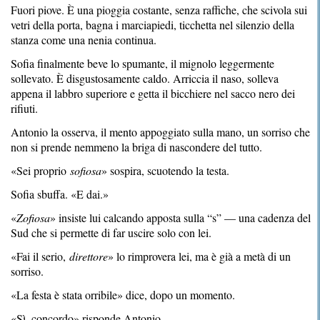
Fuori piove. È una pioggia costante, senza raffiche, che scivola sui
vetri della porta, bagna i marciapiedi, ticchetta nel silenzio della
stanza come una nenia continua.
Sofia finalmente beve lo spumante, il mignolo leggermente
sollevato. È disgustosamente caldo. Arriccia il naso, solleva
appena il labbro superiore e getta il bicchiere nel sacco nero dei
rifiuti.
Antonio la osserva, il mento appoggiato sulla mano, un sorriso che
non si prende nemmeno la briga di nascondere del tutto.
«Sei proprio
sofiosa
» sospira, scuotendo la testa.
Sofia sbuffa. «E dai.»
«
Zofiosa
» insiste lui calcando apposta sulla “s” — una cadenza del
Sud che si permette di far uscire solo con lei.
«Fai il serio,
direttore
» lo rimprovera lei, ma è già a metà di un
sorriso.
«La festa è stata orribile» dice, dopo un momento.
«Sì, concordo» risponde Antonio.