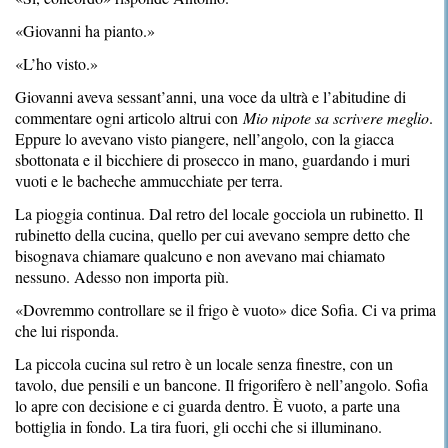
«Giovanni ha pianto.»
«L’ho visto.»
Giovanni aveva sessant’anni, una voce da ultrà e l’abitudine di
commentare ogni articolo altrui con
Mio nipote sa scrivere meglio
.
Eppure lo avevano visto piangere, nell’angolo, con la giacca
sbottonata e il bicchiere di prosecco in mano, guardando i muri
vuoti e le bacheche ammucchiate per terra.
La pioggia continua. Dal retro del locale gocciola un rubinetto. Il
rubinetto della cucina, quello per cui avevano sempre detto che
bisognava chiamare qualcuno e non avevano mai chiamato
nessuno. Adesso non importa più.
«Dovremmo controllare se il frigo è vuoto» dice Sofia. Ci va prima
che lui risponda.
La piccola cucina sul retro è un locale senza finestre, con un
tavolo, due pensili e un bancone. Il frigorifero è nell’angolo. Sofia
lo apre con decisione e ci guarda dentro. È vuoto, a parte una
bottiglia in fondo. La tira fuori, gli occhi che si illuminano.