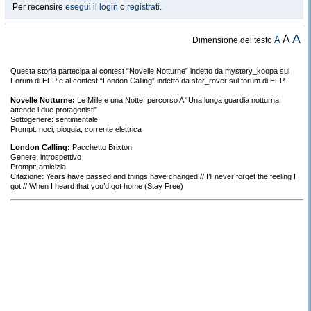
Per recensire
esegui il login
o
registrati
.
A
A
A
Dimensione del testo
Questa storia partecipa al contest “Novelle Notturne” indetto da mystery_koopa sul
Forum di EFP e al contest “London Calling” indetto da star_rover sul forum di EFP.
Novelle Notturne:
Le Mille e una Notte, percorso A “Una lunga guardia notturna
attende i due protagonisti”
Sottogenere: sentimentale
Prompt: noci, pioggia, corrente elettrica
London Calling:
Pacchetto Brixton
Genere: introspettivo
Prompt: amicizia
Citazione: Years have passed and things have changed // I’ll never forget the feeling I
got // When I heard that you’d got home (Stay Free)