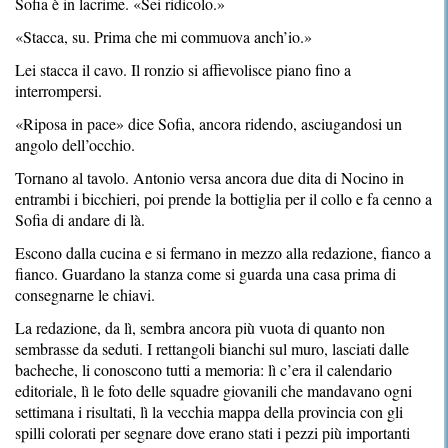
Sofia è in lacrime. «Sei ridicolo.»
«Stacca, su. Prima che mi commuova anch’io.»
Lei stacca il cavo. Il ronzio si affievolisce piano fino a
interrompersi.
«Riposa in pace» dice Sofia, ancora ridendo, asciugandosi un
angolo dell’occhio.
Tornano al tavolo. Antonio versa ancora due dita di Nocino in
entrambi i bicchieri, poi prende la bottiglia per il collo e fa cenno a
Sofia di andare di là.
Escono dalla cucina e si fermano in mezzo alla redazione, fianco a
fianco. Guardano la stanza come si guarda una casa prima di
consegnarne le chiavi.
La redazione, da lì, sembra ancora più vuota di quanto non
sembrasse da seduti. I rettangoli bianchi sul muro, lasciati dalle
bacheche, li conoscono tutti a memoria: lì c’era il calendario
editoriale, lì le foto delle squadre giovanili che mandavano ogni
settimana i risultati, lì la vecchia mappa della provincia con gli
spilli colorati per segnare dove erano stati i pezzi più importanti