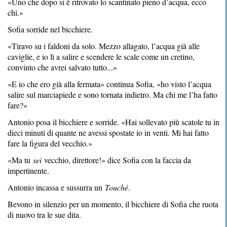
«Uno che dopo si è ritrovato lo scantinato pieno d’acqua, ecco
chi.»
Sofia sorride nel bicchiere.
«Tiravo su i faldoni da solo. Mezzo allagato, l’acqua già alle
caviglie, e io lì a salire e scendere le scale come un cretino,
convinto che avrei salvato tutto...»
«E io che ero già alla fermata» continua Sofia, «ho visto l’acqua
salire sul marciapiede e sono tornata indietro. Ma chi me l’ha fatto
fare?»
Antonio posa il bicchiere e sorride. «Hai sollevato più scatole tu in
dieci minuti di quante ne avessi spostate io in venti. Mi hai fatto
fare la figura del vecchio.»
«Ma tu
sei
vecchio, direttore!» dice Sofia con la faccia da
impertinente.
Antonio incassa e sussurra un
Touché
.
Bevono in silenzio per un momento, il bicchiere di Sofia che ruota
di nuovo tra le sue dita.