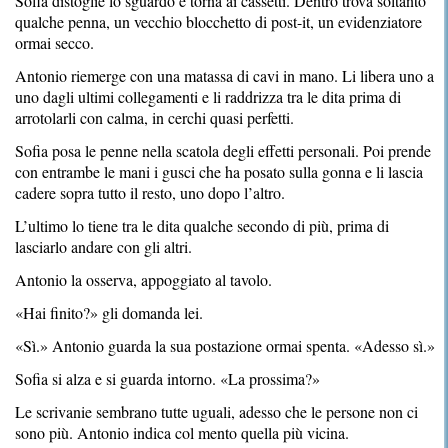
Sofia distoglie lo sguardo e torna ai cassetti. Dentro trova soltanto
qualche penna, un vecchio blocchetto di post-it, un evidenziatore
ormai secco.
Antonio riemerge con una matassa di cavi in mano. Li libera uno a
uno dagli ultimi collegamenti e li raddrizza tra le dita prima di
arrotolarli con calma, in cerchi quasi perfetti.
Sofia posa le penne nella scatola degli effetti personali. Poi prende
con entrambe le mani i gusci che ha posato sulla gonna e li lascia
cadere sopra tutto il resto, uno dopo l’altro.
L’ultimo lo tiene tra le dita qualche secondo di più, prima di
lasciarlo andare con gli altri.
Antonio la osserva, appoggiato al tavolo.
«Hai finito?» gli domanda lei.
«Sì.» Antonio guarda la sua postazione ormai spenta. «Adesso sì.»
Sofia si alza e si guarda intorno. «La prossima?»
Le scrivanie sembrano tutte uguali, adesso che le persone non ci
sono più. Antonio indica col mento quella più vicina.