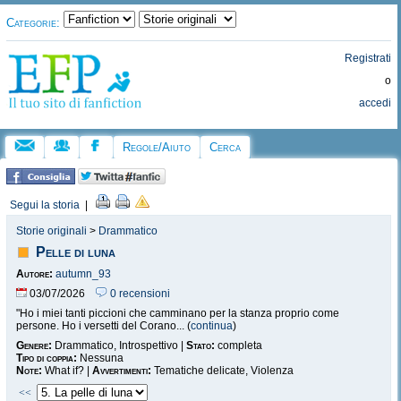
Categorie:
Registrati
o
accedi
Regole/Aiuto
Cerca
Segui la storia
|
Storie originali
>
Drammatico
Pelle di luna
Autore:
autumn_93
03/07/2026
0 recensioni
"Ho i miei tanti piccioni che camminano per la stanza proprio come
persone. Ho i versetti del Corano... (
continua
)
Genere:
Drammatico, Introspettivo |
Stato:
completa
Tipo di coppia:
Nessuna
Note:
What if? |
Avvertimenti:
Tematiche delicate, Violenza
<<