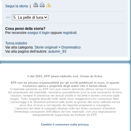
Segui la storia
|
<<
Cosa pensi della storia?
Per recensire
esegui il login
oppure
registrati
.
Torna indietro
Vai alla categoria:
Storie originali
>
Drammatico
Vai alla pagina dell'autore:
autumn_93
© dal 2001, EFP (www.efpfanfic.net). Creato da Erika.
EFP non ha alcuna responsabilità per gli scritti pubblicati in esso, in quanto
esclusiva opera e proprietà degli autori che li hanno ideati.
Il materiale presente su EFP non può essere riprodotto altrove senza il consenso
del proprietario del materiale, nemmeno parzialmente (con la sola esclusione di brevi
citazioni, sempre in presenza dei dovuti credits e nei limiti e termini concessi dalla
legge). Tutti i soggetti descritti nelle storie sono maggiorenni e/o comunque fittizi.
I personaggi e le situazioni presenti nelle fanfic di questo sito sono utilizzati senza
alcun fine di lucro e nel rispetto dei rispettivi proprietari e copyrights.
I detentori dei diritti di copyright sfruttati nelle fan fiction possono richiedere
l'immediata cessazione dell'utilizzo del loro materiale, con una segnalazione
adeguatamente supportata da inoltrare ad EFP.
Cambia il consenso sulla privacy