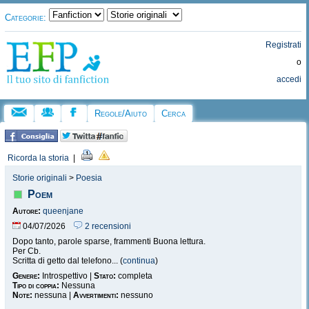
Categorie:
Registrati
o
accedi
Regole/Aiuto
Cerca
Ricorda la storia
|
Storie originali
>
Poesia
Poem
Autore:
queenjane
04/07/2026
2 recensioni
Dopo tanto, parole sparse, frammenti Buona lettura.
Per Cb.
Scritta di getto dal telefono... (
continua
)
Genere:
Introspettivo |
Stato:
completa
Tipo di coppia:
Nessuna
Note:
nessuna |
Avvertimenti:
nessuno