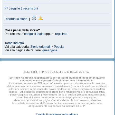
Leggi le 2 recensioni
Ricorda la storia
|
Cosa pensi della storia?
Per recensire
esegui il login
oppure
registrati
.
Torna indietro
Vai alla categoria:
Storie originali
>
Poesia
Vai alla pagina dell'autore:
queenjane
© dal 2001, EFP (www.efpfanfic.net). Creato da Erika.
EFP non ha alcuna responsabilità per gli scritti pubblicati in esso, in quanto
esclusiva opera e proprietà degli autori che li hanno ideati.
Il materiale presente su EFP non può essere riprodotto altrove senza il consenso
del proprietario del materiale, nemmeno parzialmente (con la sola esclusione di brevi
citazioni, sempre in presenza dei dovuti credits e nei limiti e termini concessi dalla
legge). Tutti i soggetti descritti nelle storie sono maggiorenni e/o comunque fittizi.
I personaggi e le situazioni presenti nelle fanfic di questo sito sono utilizzati senza
alcun fine di lucro e nel rispetto dei rispettivi proprietari e copyrights.
I detentori dei diritti di copyright sfruttati nelle fan fiction possono richiedere
l'immediata cessazione dell'utilizzo del loro materiale, con una segnalazione
adeguatamente supportata da inoltrare ad EFP.
Cambia il consenso sulla privacy