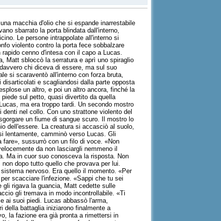
e una macchia d'olio che si espande inarrestabile
ano sbarrato la porta blindata dall'interno,
cino. Le persone intrappolate all'interno si
onfo violento contro la porta fece sobbalzare
n rapido cenno d'intesa con il capo a Lucas.
, Matt sbloccò la serratura e aprì uno spiraglio
a davvero chi diceva di essere, ma sul suo
e si scaraventò all'interno con forza bruta,
 disarticolati e scagliandosi dalla parte opposta
splose un altro, e poi un altro ancora, finché la
 piede sul petto, quasi divertito da quella
lò Lucas, ma era troppo tardi. Un secondo mostro
i denti nel collo. Con uno strattone violento del
a sgorgare un fiume di sangue scuro. Il mostro lo
hio dell'essere. La creatura si accasciò al suolo,
dosi lentamente, camminò verso Lucas. Gli
a fare», sussurrò con un filo di voce. «Non
sì velocemente da non lasciargli nemmeno il
rola. Ma in cuor suo conosceva la risposta. Non
non dopo tutto quello che provava per lui.
uo sistema nervoso. Era quello il momento. «Per
per scacciare l'infezione. «Sappi che tu sei
gli rigava la guancia, Matt cedette sulle
accio gli tremava in modo incontrollabile. «Ti
se ai suoi piedi. Lucas abbassò l'arma,
 della battaglia iniziarono finalmente a
vo, la fazione era già pronta a rimettersi in