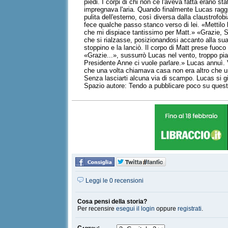
piedi. I corpi di chi non ce l'aveva fatta erano s
impregnava l'aria. Quando finalmente Lucas raggiu
pulita dell'esterno, così diversa dalla claustrof
fece qualche passo stanco verso di lei. «Mettilo 
che mi dispiace tantissimo per Matt.» «Grazie, Sam
che si rialzasse, posizionandosi accanto alla sua
stoppino e la lanciò. Il corpo di Matt prese fuoco
«Grazie...», sussurrò Lucas nel vento, troppo p
Presidente Anne ci vuole parlare.» Lucas annuì. V
che una volta chiamava casa non era altro che una
Senza lasciarti alcuna via di scampo. Lucas si gir
Spazio autore: Tendo a pubblicare poco su questo
Leggi le 0 recensioni
Cosa pensi della storia?
Per recensire
esegui il login
oppure
registrati
.