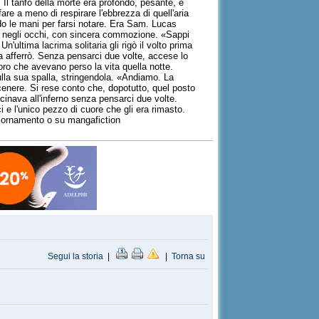
 Il tanfo della morte era profondo, pesante, e
re a meno di respirare l'ebbrezza di quell'aria
ndo le mani per farsi notare. Era Sam. Lucas
rdò negli occhi, con sincera commozione. «Sappi
'ultima lacrima solitaria gli rigò il volto prima
la afferrò. Senza pensarci due volte, accese lo
loro che avevano perso la vita quella notte.
lla sua spalla, stringendola. «Andiamo. La
 cenere. Si rese conto che, dopotutto, quel posto
cinava all'inferno senza pensarci due volte.
i e l'unico pezzo di cuore che gli era rimasto.
giornamento o su mangafiction
Segui la storia
|
|
Torna su