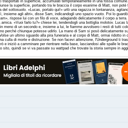
tati trasportati in superficie, accumulati temporaneamente in una fossa comune.
nse la superficie, portando tra le braccia il corpo esanime di Matt, non poté fa
obia del sottosuolo. «Lucas, portalo qui!» urlò una ragazza in lontananza, agita
lì, insieme agli altri», disse Sam, indicandogli uno spazio vuoto. Poi lo gua
», rispose lui con un filo di voce, adagiando delicatamente il corpo a terra. Un
 amica. «Vuoi farlo tu?» chiese lei, tendendogli una bottiglia molotov. Lucas 
 in meno di un secondo e, insieme a lui, le fiamme avvolsero i resti di tutti co
iano perché chiunque potesse udirlo. La mano di Sam si posò delicatamente su
olse un ultimo sguardo alla pira funeraria e al corpo di Matt, ormai ridotto in
 culla di morte e distruzione. Se non facevi attenzione, l'Underground ti tras
ò e iniziò a camminare per rientrare nella base, lasciandosi alle spalle le brac
 sito, quindi se vi va passate su wattpad che trovate la storia sempre in ag