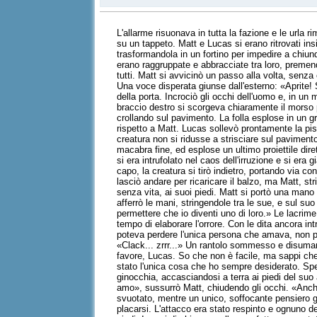
L'allarme risuonava in tutta la fazione e le urla
su un tappeto. Matt e Lucas si erano ritrovati insi
trasformandola in un fortino per impedire a chiunqu
erano raggruppate e abbracciate tra loro, premend
tutti. Matt si avvicinò un passo alla volta, senz
Una voce disperata giunse dall'esterno: «Aprite! 
della porta. Incrociò gli occhi dell'uomo e, in u
braccio destro si scorgeva chiaramente il morso p
crollando sul pavimento. La folla esplose in un gr
rispetto a Matt. Lucas sollevò prontamente la pist
creatura non si ridusse a strisciare sul pavimento
macabra fine, ed esplose un ultimo proiettile dir
si era intrufolato nel caos dell'irruzione e si era
capo, la creatura si tirò indietro, portando via c
lasciò andare per ricaricare il balzo, ma Matt, str
senza vita, ai suoi piedi. Matt si portò una man
afferrò le mani, stringendole tra le sue, e sul s
permettere che io diventi uno di loro.» Le lacrime
tempo di elaborare l'orrore. Con le dita ancora in
poteva perdere l'unica persona che amava, non po
«Clack... zrrr...» Un rantolo sommesso e disuman
favore, Lucas. So che non è facile, ma sappi che 
stato l'unica cosa che ho sempre desiderato. Spe
ginocchia, accasciandosi a terra ai piedi del suo 
amo», sussurrò Matt, chiudendo gli occhi. «Anch'i
svuotato, mentre un unico, soffocante pensiero gli
placarsi. L'attacco era stato respinto e ognuno dei