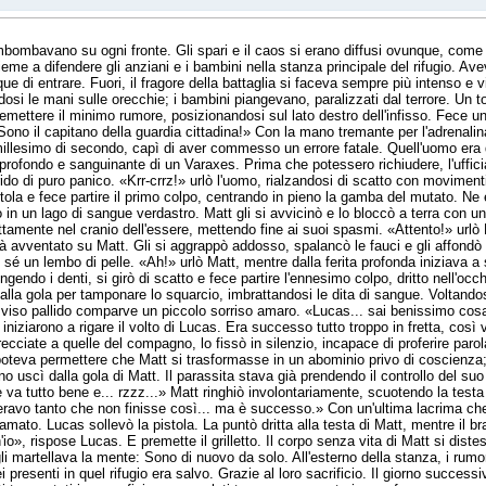
 rimbombavano su ogni fronte. Gli spari e il caos si erano diffusi ovunque, com
eme a difendere gli anziani e i bambini nella stanza principale del rifugio. Avev
e di entrare. Fuori, il fragore della battaglia si faceva sempre più intenso e vi
osi le mani sulle orecchie; i bambini piangevano, paralizzati dal terrore. Un t
a emettere il minimo rumore, posizionandosi sul lato destro dell'infisso. Fece u
Sono il capitano della guardia cittadina!» Con la mano tremante per l'adrenalina
n millesimo di secondo, capì di aver commesso un errore fatale. Quell'uomo er
rofondo e sanguinante di un Varaxes. Prima che potessero richiudere, l'ufficial
ido di puro panico. «Krr-crrz!» urlò l'uomo, rialzandosi di scatto con movimenti
ola e fece partire il primo colpo, centrando in pieno la gamba del mutato. Ne e
 in un lago di sangue verdastro. Matt gli si avvicinò e lo bloccò a terra con un
ettamente nel cranio dell'essere, mettendo fine ai suoi spasmi. «Attento!» ur
 già avventato su Matt. Gli si aggrappò addosso, spalancò le fauci e gli affondò 
on sé un lembo di pelle. «Ah!» urlò Matt, mentre dalla ferita profonda iniziava 
ingendo i denti, si girò di scatto e fece partire l'ennesimo colpo, dritto nell'occ
o alla gola per tamponare lo squarcio, imbrattandosi le dita di sangue. Voltan
uo viso pallido comparve un piccolo sorriso amaro. «Lucas... sai benissimo cos
 iniziarono a rigare il volto di Lucas. Era successo tutto troppo in fretta, co
trecciate a quelle del compagno, lo fissò in silenzio, incapace di proferire pa
teva permettere che Matt si trasformasse in un abominio privo di coscienza; 
o uscì dalla gola di Matt. Il parassita stava già prendendo il controllo del s
va tutto bene e... rzzz...» Matt ringhiò involontariamente, scuotendo la testa 
ravo tanto che non finisse così... ma è successo.» Con un'ultima lacrima che 
amato. Lucas sollevò la pistola. La puntò dritta alla testa di Matt, mentre il br
o», rispose Lucas. E premette il grilletto. Il corpo senza vita di Matt si diste
 martellava la mente: Sono di nuovo da solo. All'esterno della stanza, i rumori
 presenti in quel rifugio era salvo. Grazie al loro sacrificio. Il giorno successi