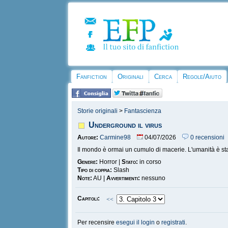
Fanfiction
Originali
Cerca
Regole/Aiuto
Storie originali
>
Fantascienza
Underground il virus
Autore:
Carmine98
04/07/2026
0 recensioni
Il mondo è ormai un cumulo di macerie. L'umanità è stat
Genere:
Horror |
Stato:
in corso
Tipo di coppia:
Slash
Note:
AU |
Avvertimenti:
nessuno
Capitoli:
<<
Per recensire
esegui il login
o
registrati
.