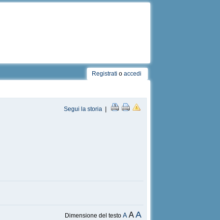
Registrati
o
accedi
Segui la storia
|
A
A
A
Dimensione del testo